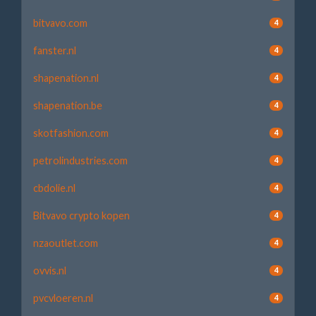
bitvavo.com
4
fanster.nl
4
shapenation.nl
4
shapenation.be
4
skotfashion.com
4
petrolindustries.com
4
cbdolie.nl
4
Bitvavo crypto kopen
4
nzaoutlet.com
4
ovvis.nl
4
pvcvloeren.nl
4