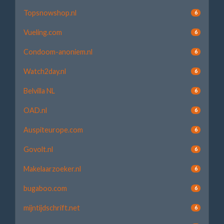
Topsnowshop.nl
6
Vueling.com
6
Condoom-anoniem.nl
6
Watch2day.nl
6
Belvilla NL
6
OAD.nl
6
Auspiteurope.com
6
Govolt.nl
6
Makelaarzoeker.nl
6
bugaboo.com
6
mijntijdschrift.net
6