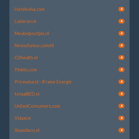
Hotelsviva.com
4
Loberon.nl
4
Meubelpootjes.nl
4
Novusfumus.com/nl
4
O2health.nl
4
Plnktn.com
4
Pricewise.nl - iFrame Energie
4
totaalBED.nl
4
UnitedConsumers.com
4
Vidaxl.nl
4
Xmasdeco.nl
4