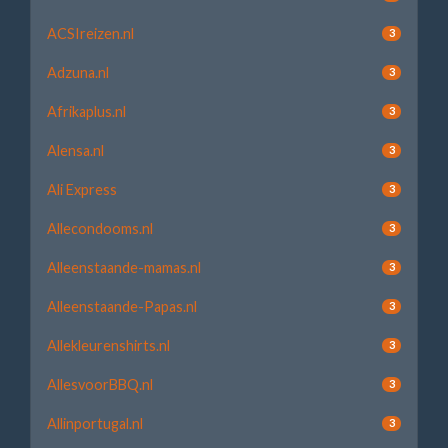
ACSIreizen.nl
3
Adzuna.nl
3
Afrikaplus.nl
3
Alensa.nl
3
Ali Express
3
Allecondooms.nl
3
Alleenstaande-mamas.nl
3
Alleenstaande-Papas.nl
3
Allekleurenshirts.nl
3
AllesvoorBBQ.nl
3
Allinportugal.nl
3