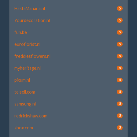
HastaManana.nl
5
Yourdecoration.nl
5
fun.be
5
euroflorist.nl
5
freddiesflowers.nl
5
myheritage.nl
5
pixum.nl
5
telsell.com
5
samsung.nl
5
redrickshaw.com
5
xbox.com
5