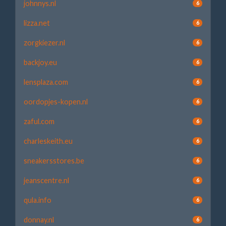
johnnys.nl
6
lizza.net
6
zorgkiezer.nl
6
backjoy.eu
6
lensplaza.com
6
oordopjes-kopen.nl
6
zaful.com
6
charleskeith.eu
6
sneakersstores.be
6
jeanscentre.nl
6
qula.info
6
donnay.nl
6