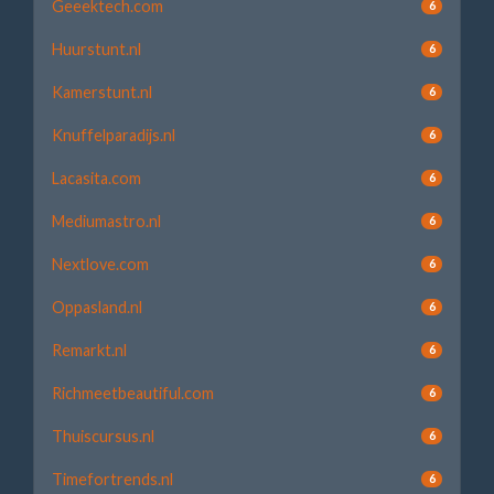
Geeektech.com
6
Huurstunt.nl
6
Kamerstunt.nl
6
Knuffelparadijs.nl
6
Lacasita.com
6
Mediumastro.nl
6
Nextlove.com
6
Oppasland.nl
6
Remarkt.nl
6
Richmeetbeautiful.com
6
Thuiscursus.nl
6
Timefortrends.nl
6