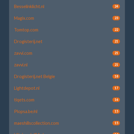
Besselinklicht.nl
24
Magix.com
23
Tomtop.com
22
Drogisterij.net
21
zavvi.com
21
zavvi.nl
21
Drogisterij.net Belgie
18
Lightdepot.nl
17
tiqets.com
16
Plopsa.be/nl
15
maeshillscollection.com
15