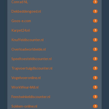
Conrad NL
5
Dekbeddengoed.nl
5
Goos-e.com
5
Karpet24.nl
5
Knuffeldiscounter.nl
5
Overloadworldwide.nl
5
Speeltoesteldiscounter.nl
5
Trapvoertuigdiscounter.nl
5
Vogelvoeronline.nl
5
WorkWear4All.nl
5
Feestwinkeldiscounter.nl
5
Sokken-online.nl
5