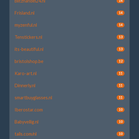
blitzhandel24.nl
14
Frisland.nl
14
myzenful.nl
14
Tenstickers.nl
13
its-beautiful.nl
13
bristolshop.be
12
Karo-art.nl
11
Dinnerly.nl
11
smartbuyglasses.nl
11
Iberostar.com
10
Babyveilig.nl
10
tails.com/nl
10