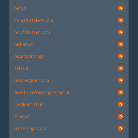
ben.nl
6
mrmarketplace.com
6
hoofdkussen.com
6
nisbets.nl
6
pixartprinting.nl
6
tefal.nl
6
Beddengoed.com
6
fivestarverrassingsreizen.nl
6
DeBloemist.nl
5
Albelli.nl
5
Barrelkings.com
5