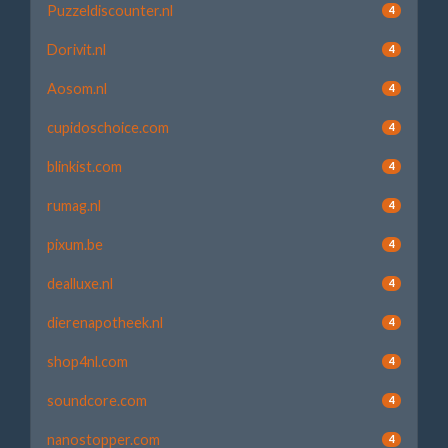
Puzzeldiscounter.nl
4
Dorivit.nl
4
Aosom.nl
4
cupidoschoice.com
4
blinkist.com
4
rumag.nl
4
pixum.be
4
dealluxe.nl
4
dierenapotheek.nl
4
shop4nl.com
4
soundcore.com
4
nanostopper.com
4