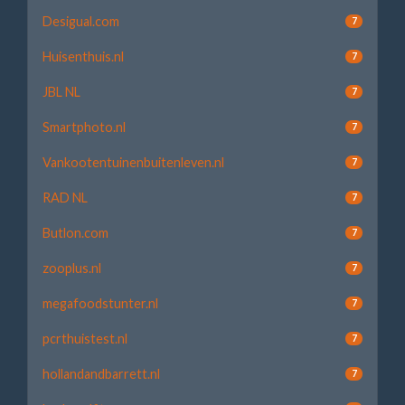
Desigual.com
7
Huisenthuis.nl
7
JBL NL
7
Smartphoto.nl
7
Vankootentuinenbuitenleven.nl
7
RAD NL
7
Butlon.com
7
zooplus.nl
7
megafoodstunter.nl
7
pcrthuistest.nl
7
hollandandbarrett.nl
7