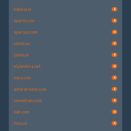
babista.nl
4
spartoo.be
4
spartoo.com
4
clarks.eu
4
clarks.nl
4
nl.pandora.net
4
ivacy.com
4
qatarairways.com
4
saveatrain.com
4
balr.com
4
fonu.nl
4