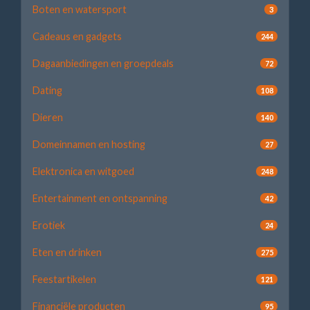
Boten en watersport
3
Cadeaus en gadgets
244
Dagaanbiedingen en groepdeals
72
Dating
108
Dieren
140
Domeinnamen en hosting
27
Elektronica en witgoed
248
Entertainment en ontspanning
42
Erotiek
24
Eten en drinken
275
Feestartikelen
121
Financiële producten
95