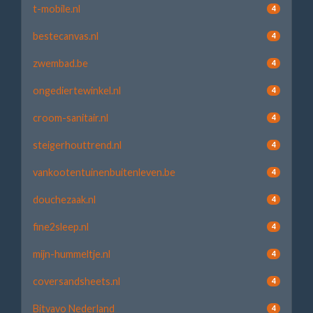
t-mobile.nl
4
bestecanvas.nl
4
zwembad.be
4
ongediertewinkel.nl
4
croom-sanitair.nl
4
steigerhouttrend.nl
4
vankootentuinenbuitenleven.be
4
douchezaak.nl
4
fine2sleep.nl
4
mijn-hummeltje.nl
4
coversandsheets.nl
4
Bitvavo Nederland
4