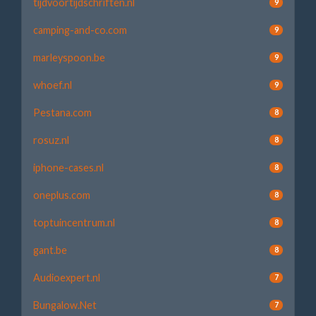
tijdvoortijdschriften.nl
9
camping-and-co.com
9
marleyspoon.be
9
whoef.nl
9
Pestana.com
8
rosuz.nl
8
iphone-cases.nl
8
oneplus.com
8
toptuincentrum.nl
8
gant.be
8
Audioexpert.nl
7
Bungalow.Net
7