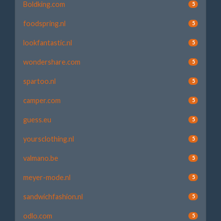
Boldking.com
5
foodspring.nl
5
lookfantastic.nl
5
wondershare.com
5
spartoo.nl
5
camper.com
5
guess.eu
5
yoursclothing.nl
5
valmano.be
5
meyer-mode.nl
5
sandwichfashion.nl
5
odlo.com
5