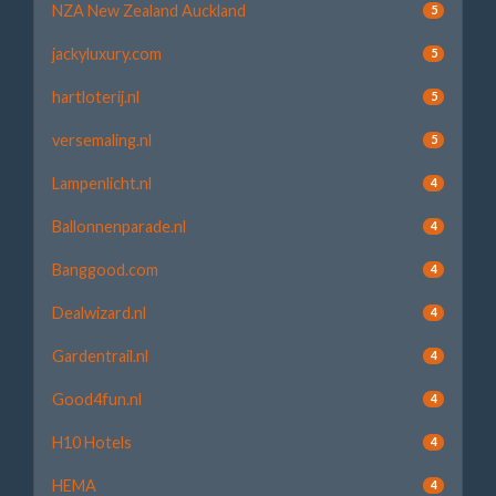
NZA New Zealand Auckland
5
jackyluxury.com
5
hartloterij.nl
5
versemaling.nl
5
Lampenlicht.nl
4
Ballonnenparade.nl
4
Banggood.com
4
Dealwizard.nl
4
Gardentrail.nl
4
Good4fun.nl
4
H10 Hotels
4
HEMA
4