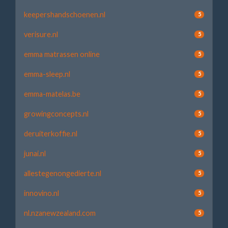
keepershandschoenen.nl
5
verisure.nl
5
emma matrassen online
5
emma-sleep.nl
5
emma-matelas.be
5
growingconcepts.nl
5
deruiterkoffie.nl
5
junai.nl
5
allestegenongedierte.nl
5
innovino.nl
5
nl.nzanewzealand.com
5