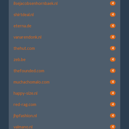
ilsejacobsenhornbaek.nl
4
shirtdeal.nl
4
eterna.de
4
vanarendonk.nl
4
thehut.com
4
zeb.be
4
thefounded.com
4
muchachomalo.com
4
happy-size.nl
4
red-rag.com
4
jhpfashion.nl
4
valmano.nl
4