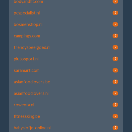
bodyandfit.com
7
pcspecialist.nl
7
bosmenshop.nl
7
campings.com
7
trendyspeelgoed.nl
7
plutosport.nl
7
saramart.com
7
asianfoodlovers.be
7
asianfoodlovers.nl
7
rowenta.nl
7
fitnessking.be
7
babyslofje-online.nl
7