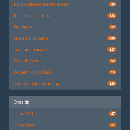
Persoonlijke internetdiensten
25
Reizen en vakanties
628
Speelgoed
59
Sport en recreatie
228
Telecommunicatie
137
Warenhuizen
92
Wonen Huis en Tuin
15
Zakelijke dienstverlening
120
Onze tip!
lampen24.be
27
lampen24.nl
27