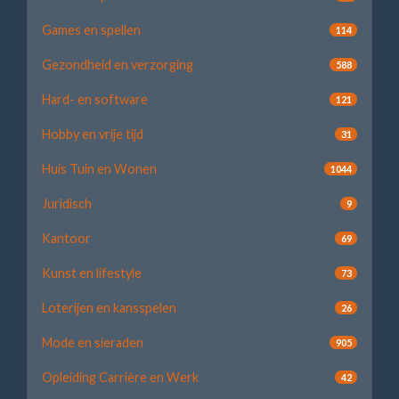
Games en spellen
114
Gezondheid en verzorging
588
Hard- en software
121
Hobby en vrije tijd
31
Huis Tuin en Wonen
1044
Juridisch
9
Kantoor
69
Kunst en lifestyle
73
Loterijen en kansspelen
26
Mode en sieraden
905
Opleiding Carrière en Werk
42