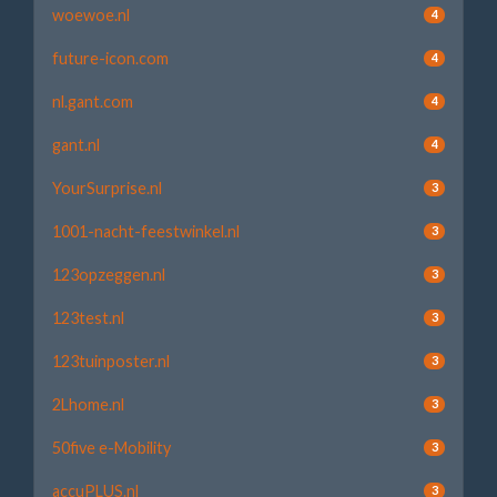
woewoe.nl
4
future-icon.com
4
nl.gant.com
4
gant.nl
4
YourSurprise.nl
3
1001-nacht-feestwinkel.nl
3
123opzeggen.nl
3
123test.nl
3
123tuinposter.nl
3
2Lhome.nl
3
50five e-Mobility
3
accuPLUS.nl
3