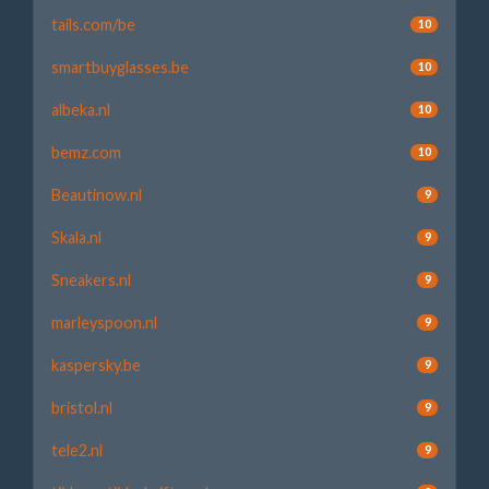
tails.com/be
10
smartbuyglasses.be
10
albeka.nl
10
bemz.com
10
Beautinow.nl
9
Skala.nl
9
Sneakers.nl
9
marleyspoon.nl
9
kaspersky.be
9
bristol.nl
9
tele2.nl
9