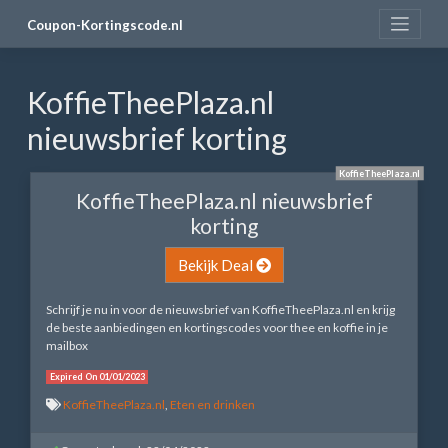
Skip
Coupon-Kortingscode.nl
to
content
KoffieTheePlaza.nl
nieuwsbrief korting
KoffieTheePlaza.nl
KoffieTheePlaza.nl nieuwsbrief
korting
Bekijk Deal
Schrijf je nu in voor de nieuwsbrief van KoffieTheePlaza.nl en krijg
de beste aanbiedingen en kortingscodes voor thee en koffie in je
mailbox
Expired On 01/01/2023
KoffieTheePlaza.nl
,
Eten en drinken