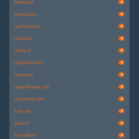
babista.nl
4
spartoo.be
4
spartoo.com
4
clarks.eu
4
clarks.nl
4
nl.pandora.net
4
ivacy.com
4
qatarairways.com
4
saveatrain.com
4
balr.com
4
fonu.nl
4
t-mobile.nl
4