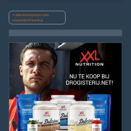
Bericht
aberdeenqueen.com
nieuwsbrief korting
navigatie