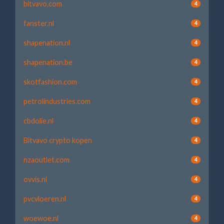
bitvavo.com
4
fanster.nl
4
shapenation.nl
4
shapenation.be
4
skotfashion.com
4
petrolindustries.com
4
cbdolie.nl
4
Bitvavo crypto kopen
4
nzaoutlet.com
4
ovvis.nl
4
pvcvloeren.nl
4
woewoe.nl
4