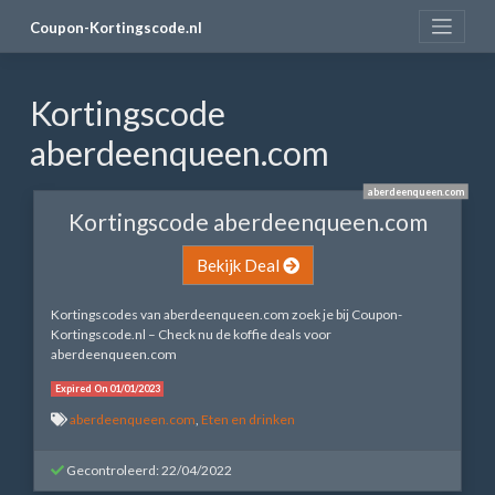
Skip
Coupon-Kortingscode.nl
to
content
Kortingscode
aberdeenqueen.com
aberdeenqueen.com
Kortingscode aberdeenqueen.com
Bekijk Deal
Kortingscodes van aberdeenqueen.com zoek je bij Coupon-
Kortingscode.nl – Check nu de koffie deals voor
aberdeenqueen.com
Expired On 01/01/2023
aberdeenqueen.com
,
Eten en drinken
Gecontroleerd: 22/04/2022