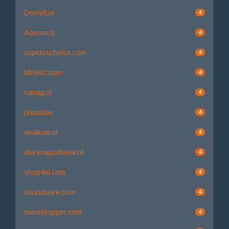
Dorivit.nl
4
Aosom.nl
4
cupidoschoice.com
4
blinkist.com
4
rumag.nl
4
pixum.be
4
dealluxe.nl
4
dierenapotheek.nl
4
shop4nl.com
4
soundcore.com
4
nanostopper.com
4