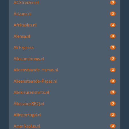
ACSIreizen.nl
3
Adzuna.nl
3
Afrikaplus.nl
3
Alensa.nl
3
Ali Express
3
Allecondooms.nl
3
Alleenstaande-mamas.nl
3
Alleenstaande-Papas.nl
3
Allekleurenshirts.nl
3
AllesvoorBBQ.nl
3
Allinportugal.nl
3
Amerikaplus.nl
3