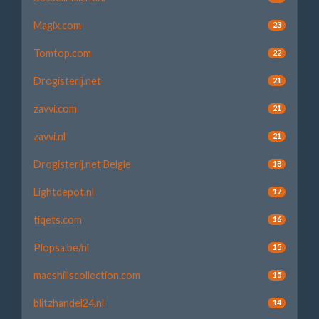
Magix.com
23
Tomtop.com
22
Drogisterij.net
21
zavvi.com
21
zavvi.nl
21
Drogisterij.net Belgie
18
Lightdepot.nl
17
tiqets.com
16
Plopsa.be/nl
15
maeshillscollection.com
15
blitzhandel24.nl
14