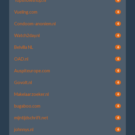
Topsnowshop.nl
Vueling.com
6
Condoom-anoniem.nl
6
Watch2day.nl
6
Belvilla NL
6
OAD.nl
6
Auspiteurope.com
6
Govolt.nl
6
Makelaarzoeker.nl
6
bugaboo.com
6
mijntijdschrift.net
6
johnnys.nl
6