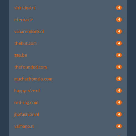
shirtdeal.nl
4
eterna.de
4
vanarendonk.nl
4
thehut.com
4
zeb.be
4
thefounded.com
4
muchachomalo.com
4
happy-size.nl
4
red-rag.com
4
jhpfashion.nl
4
valmano.nl
4