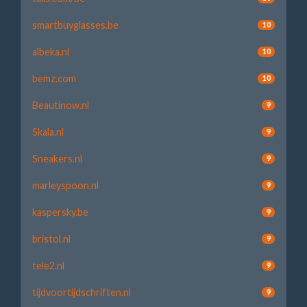
smartbuyglasses.be
10
albeka.nl
10
bemz.com
10
Beautinow.nl
9
Skala.nl
9
Sneakers.nl
9
marleyspoon.nl
9
kaspersky.be
9
bristol.nl
9
tele2.nl
9
tijdvoortijdschriften.nl
9