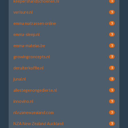
keepershandschoenen.nl
5
verisure.nl
5
emma matrassen online
5
emma-sleep.nl
5
emma-matelas.be
5
growingconcepts.nl
5
deruiterkoffie.nl
5
junai.nl
5
allestegenongedierte.nl
5
innovino.nl
5
nl.nzanewzealand.com
5
NZA New Zealand Auckland
5