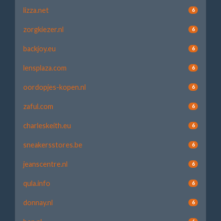
lizza.net
6
zorgkiezer.nl
6
backjoy.eu
6
lensplaza.com
6
oordopjes-kopen.nl
6
zaful.com
6
charleskeith.eu
6
sneakersstores.be
6
jeanscentre.nl
6
qula.info
6
donnay.nl
6