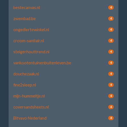
bestecanvas.nl
4
zwembad.be
4
ongediertewinkel.nl
4
croom-sanitair.nl
4
steigerhouttrend.nl
4
vankootentuinenbuitenleven.be
4
douchezaak.nl
4
fine2sleep.nl
4
mijn-hummeltje.nl
4
coversandsheets.nl
4
Bitvavo Nederland
4