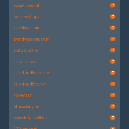
pcspecialist.nl
7
bosmenshop.nl
7
campings.com
7
trendyspeelgoed.nl
7
plutosport.nl
7
saramart.com
7
asianfoodlovers.be
7
asianfoodlovers.nl
7
rowenta.nl
7
fitnessking.be
7
babyslofje-online.nl
7
123wonen.nl
6