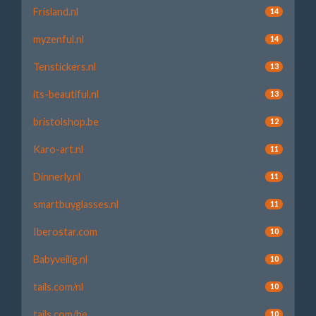
Frisland.nl
14
myzenful.nl
14
Tenstickers.nl
13
its-beautiful.nl
13
bristolshop.be
12
Karo-art.nl
11
Dinnerly.nl
11
smartbuyglasses.nl
11
Iberostar.com
10
Babyveilig.nl
10
tails.com/nl
10
tails.com/be
10