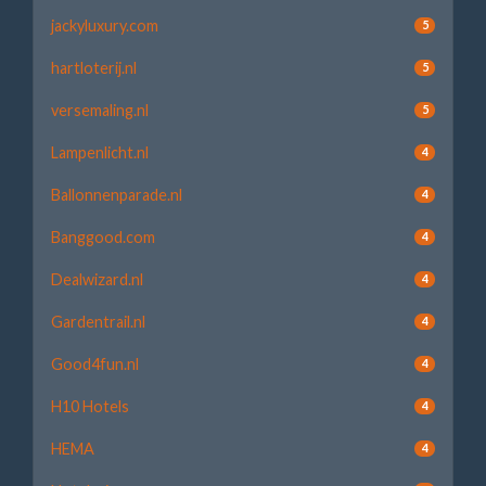
jackyluxury.com
5
hartloterij.nl
5
versemaling.nl
5
Lampenlicht.nl
4
Ballonnenparade.nl
4
Banggood.com
4
Dealwizard.nl
4
Gardentrail.nl
4
Good4fun.nl
4
H10 Hotels
4
HEMA
4