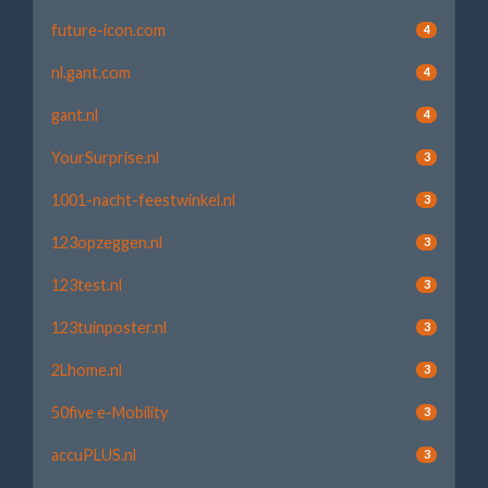
future-icon.com
4
nl.gant.com
4
gant.nl
4
YourSurprise.nl
3
1001-nacht-feestwinkel.nl
3
123opzeggen.nl
3
123test.nl
3
123tuinposter.nl
3
2Lhome.nl
3
50five e-Mobility
3
accuPLUS.nl
3