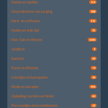
Games en spellen
114
Gezondheid en verzorging
588
Hard- en software
121
Hobby en vrije tijd
31
Huis Tuin en Wonen
1044
Juridisch
9
Kantoor
69
Kunst en lifestyle
73
Loterijen en kansspelen
26
Mode en sieraden
905
Opleiding Carrière en Werk
42
Persoonlijke internetdiensten
25