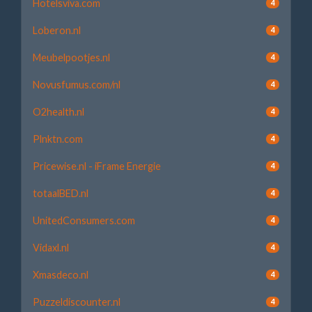
Hotelsviva.com
4
Loberon.nl
4
Meubelpootjes.nl
4
Novusfumus.com/nl
4
O2health.nl
4
Plnktn.com
4
Pricewise.nl - iFrame Energie
4
totaalBED.nl
4
UnitedConsumers.com
4
Vidaxl.nl
4
Xmasdeco.nl
4
Puzzeldiscounter.nl
4