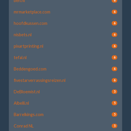
ben.nl
6
mrmarketplace.com
6
hoofdkussen.com
6
nisbets.nl
6
pixartprinting.nl
6
tefal.nl
6
Beddengoed.com
6
fivestarverrassingsreizen.nl
6
DeBloemist.nl
5
Albelli.nl
5
Barrelkings.com
5
Conrad NL
5