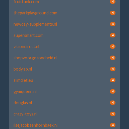
fruitfunk.com
4
theparkplayground.com
4
newday-supplements.nl
4
supersmart.com
4
visiondirect.nl
4
shopvoorgezondheid.nl
4
bodylab.nl
4
slimdiet.eu
4
gymqueen.nl
4
douglas.nl
4
crazy-toys.nl
4
ilsejacobsenhornbaek.nl
4