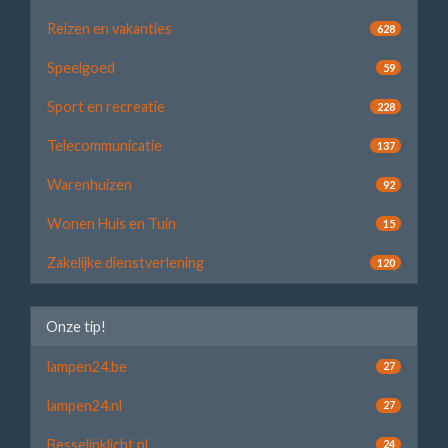
Reizen en vakanties
628
Speelgoed
59
Sport en recreatie
228
Telecommunicatie
137
Warenhuizen
92
Wonen Huis en Tuin
15
Zakelijke dienstverlening
120
Onze tip!
lampen24.be
27
lampen24.nl
27
Besselinklicht.nl
24