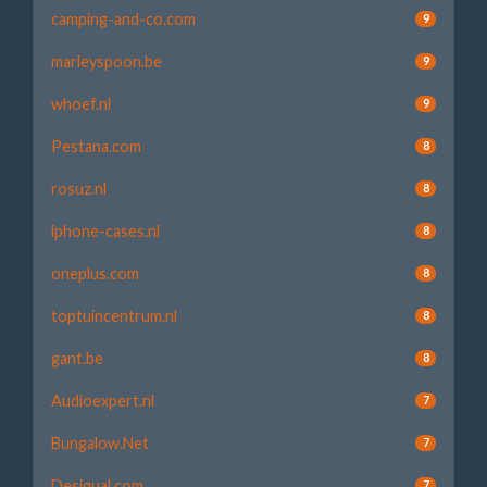
camping-and-co.com
9
marleyspoon.be
9
whoef.nl
9
Pestana.com
8
rosuz.nl
8
iphone-cases.nl
8
oneplus.com
8
toptuincentrum.nl
8
gant.be
8
Audioexpert.nl
7
Bungalow.Net
7
Desigual.com
7