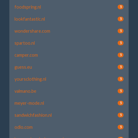
foodspring.nl
5
lookfantastic.nl
5
wondershare.com
5
spartoo.nl
5
camper.com
5
guess.eu
5
yoursclothing.nl
5
valmano.be
5
meyer-mode.nl
5
sandwichfashion.nl
5
odlo.com
5