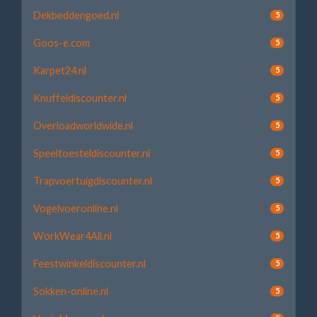
Dekbeddengoed.nl
5
Goos-e.com
5
Karpet24.nl
5
Knuffeldiscounter.nl
5
Overloadworldwide.nl
5
Speeltoesteldiscounter.nl
5
Trapvoertuigdiscounter.nl
5
Vogelvoeronline.nl
5
WorkWear4All.nl
5
Feestwinkeldiscounter.nl
5
Sokken-online.nl
5