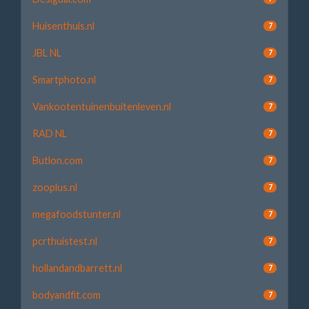
Huisenthuis.nl
7
JBL NL
7
Smartphoto.nl
7
Vankootentuinenbuitenleven.nl
7
RAD NL
7
Butlon.com
7
zooplus.nl
7
megafoodstunter.nl
7
pcrthuistest.nl
7
hollandandbarrett.nl
7
bodyandfit.com
7