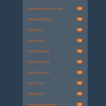
maeshillscollection.com
15
blitzhandel24.nl
14
Frisland.nl
14
myzenful.nl
14
Tenstickers.nl
13
its-beautiful.nl
13
bristolshop.be
12
Karo-art.nl
11
Dinnerly.nl
11
smartbuyglasses.nl
11