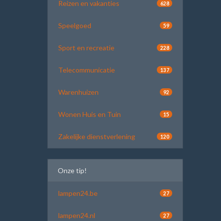
Reizen en vakanties
628
Speelgoed
59
Sport en recreatie
228
Telecommunicatie
137
Warenhuizen
92
Wonen Huis en Tuin
15
Zakelijke dienstverlening
120
Onze tip!
lampen24.be
27
lampen24.nl
27