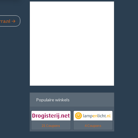
ra.nl
Populaire winkels
21 Coupons
4 Coupons