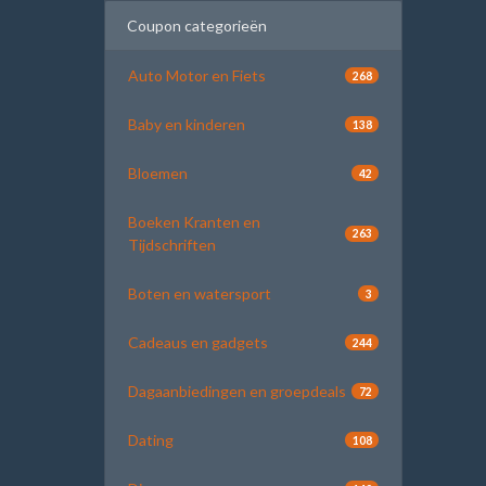
Coupon categorieën
Auto Motor en Fiets
268
Baby en kinderen
138
Bloemen
42
Boeken Kranten en
263
Tijdschriften
Boten en watersport
3
Cadeaus en gadgets
244
Dagaanbiedingen en groepdeals
72
Dating
108