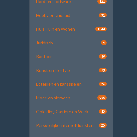
Hard- en software
121
Hobby en vrije tijd
31
Huis Tuin en Wonen
1044
Juridisch
9
Kantoor
69
Kunst en lifestyle
73
Loterijen en kansspelen
26
Mode en sieraden
905
Opleiding Carrière en Werk
42
Persoonlijke internetdiensten
25