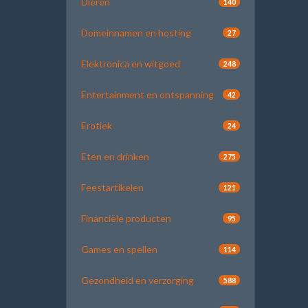
Dieren
140
Domeinnamen en hosting
27
Elektronica en witgoed
248
Entertainment en ontspanning
42
Erotiek
24
Eten en drinken
275
Feestartikelen
121
Financiële producten
95
Games en spellen
114
Gezondheid en verzorging
588