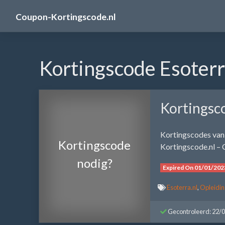
Skip
Coupon-Kortingscode.nl
to
content
Kortingscode Esoterr
Kortingsco
Kortingscodes van 
Kortingscode
Kortingscode.nl – 
nodig?
Expired On 01/01/202
Esoterra.nl
,
Opleidin
Gecontroleerd: 22/