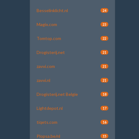
Besselinklicht.nl
24
Magix.com
23
Tomtop.com
22
Drogisterij.net
21
zavvi.com
21
zavvi.nl
21
Drogisterij.net Belgie
18
Lightdepot.nl
17
tiqets.com
16
Plopsa.be/nl
15