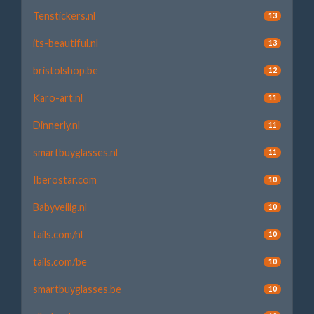
Tenstickers.nl
13
its-beautiful.nl
13
bristolshop.be
12
Karo-art.nl
11
Dinnerly.nl
11
smartbuyglasses.nl
11
Iberostar.com
10
Babyveilig.nl
10
tails.com/nl
10
tails.com/be
10
smartbuyglasses.be
10