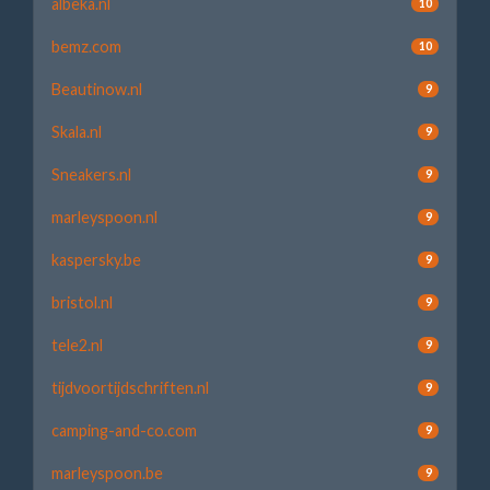
albeka.nl
10
bemz.com
10
Beautinow.nl
9
Skala.nl
9
Sneakers.nl
9
marleyspoon.nl
9
kaspersky.be
9
bristol.nl
9
tele2.nl
9
tijdvoortijdschriften.nl
9
camping-and-co.com
9
marleyspoon.be
9