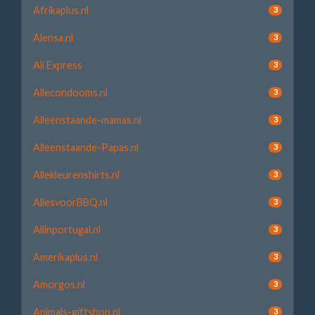
Afrikaplus.nl
3
Alensa.nl
3
Ali Express
3
Allecondooms.nl
3
Alleenstaande-mamas.nl
3
Alleenstaande-Papas.nl
3
Allekleurenshirts.nl
3
AllesvoorBBQ.nl
3
Allinportugal.nl
3
Amerikaplus.nl
3
Amorgos.nl
3
Animals-giftshop.nl
3