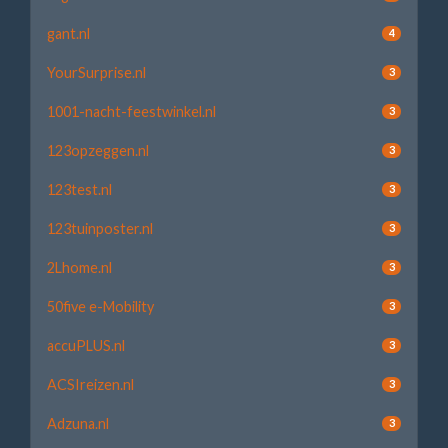
gant.nl
4
YourSurprise.nl
3
1001-nacht-feestwinkel.nl
3
123opzeggen.nl
3
123test.nl
3
123tuinposter.nl
3
2Lhome.nl
3
50five e-Mobility
3
accuPLUS.nl
3
ACSIreizen.nl
3
Adzuna.nl
3