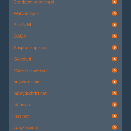
Condoom-anoniem.nl
6
Watch2day.nl
6
Belvilla NL
6
OAD.nl
6
Auspiteurope.com
6
Govolt.nl
6
Makelaarzoeker.nl
6
bugaboo.com
6
mijntijdschrift.net
6
johnnys.nl
6
lizza.net
6
zorgkiezer.nl
6