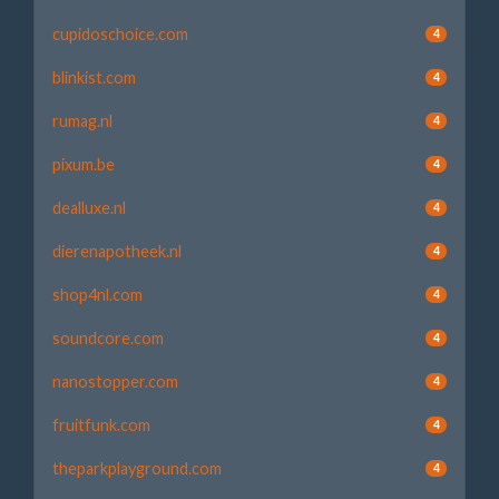
cupidoschoice.com
4
blinkist.com
4
rumag.nl
4
pixum.be
4
dealluxe.nl
4
dierenapotheek.nl
4
shop4nl.com
4
soundcore.com
4
nanostopper.com
4
fruitfunk.com
4
theparkplayground.com
4