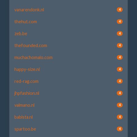
vanarendonk.nl
4
thehut.com
4
zeb.be
4
thefounded.com
4
muchachomalo.com
4
happy-size.nl
4
red-rag.com
4
jhpfashion.nl
4
valmano.nl
4
babista.nl
4
spartoo.be
4