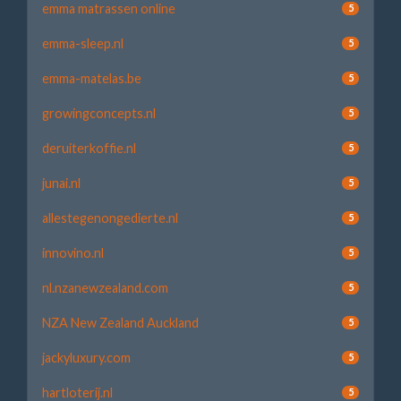
emma matrassen online
5
emma-sleep.nl
5
emma-matelas.be
5
growingconcepts.nl
5
deruiterkoffie.nl
5
junai.nl
5
allestegenongedierte.nl
5
innovino.nl
5
nl.nzanewzealand.com
5
NZA New Zealand Auckland
5
jackyluxury.com
5
hartloterij.nl
5