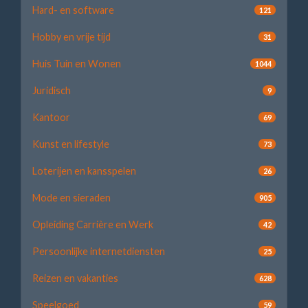
Hard- en software
121
Hobby en vrije tijd
31
Huis Tuin en Wonen
1044
Juridisch
9
Kantoor
69
Kunst en lifestyle
73
Loterijen en kansspelen
26
Mode en sieraden
905
Opleiding Carrière en Werk
42
Persoonlijke internetdiensten
25
Reizen en vakanties
628
Speelgoed
59