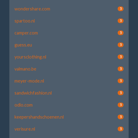
wondershare.com
5
spartoo.nl
5
camper.com
5
guess.eu
5
yoursclothing.nl
5
valmano.be
5
meyer-mode.nl
5
sandwichfashion.nl
5
odlo.com
5
keepershandschoenen.nl
5
verisure.nl
5