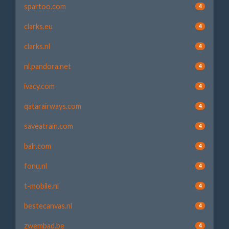
spartoo.com
4
clarks.eu
4
clarks.nl
4
nl.pandora.net
4
ivacy.com
4
qatarairways.com
4
saveatrain.com
4
balr.com
4
fonu.nl
4
t-mobile.nl
4
bestecanvas.nl
4
zwembad.be
4