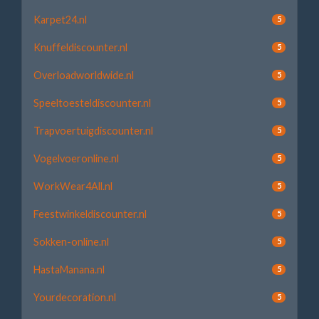
Karpet24.nl
5
Knuffeldiscounter.nl
5
Overloadworldwide.nl
5
Speeltoesteldiscounter.nl
5
Trapvoertuigdiscounter.nl
5
Vogelvoeronline.nl
5
WorkWear4All.nl
5
Feestwinkeldiscounter.nl
5
Sokken-online.nl
5
HastaManana.nl
5
Yourdecoration.nl
5