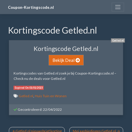
Skip
Coupon-Kortingscode.nl
to
content
Kortingscode Getled.nl
Getled.nl
Kortingscode Getled.nl
Bekijk Deal
Kortingscodes van Getled.nl zoek je bij Coupon-Kortingscode.nl –
Check nu de deals voor Getled.nl
Expired On 01/01/2023
Getled.nl
,
Huis Tuin en Wonen
Gecontroleerd: 22/04/2022
Bericht
Getled.nl nieuwsbrief korting
Mei aanbiedingen Getled.nl