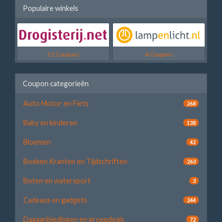
Populaire winkels
21 Coupons
4 Coupons
Coupon categorieën
Auto Motor en Fiets
268
Baby en kinderen
138
Bloemen
42
Boeken Kranten en Tijdschriften
263
Boten en watersport
3
Cadeaus en gadgets
244
Dagaanbiedingen en groepdeals
72