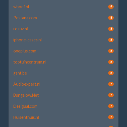
whoef.nl
9
Pestana.com
8
rosuz.nl
8
iphone-cases.nl
8
oneplus.com
8
toptuincentrum.nl
8
gant.be
8
Audioexpert.nl
7
Bungalow.Net
7
Desigual.com
7
Huisenthuis.nl
7