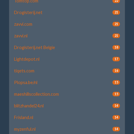
Tomtop.com
22
Drogisterij.net
21
zavvi.com
21
zavvi.nl
21
Drogisterij.net Belgie
18
Lightdepot.nl
17
tiqets.com
16
Plopsa.be/nl
15
maeshillscollection.com
15
blitzhandel24.nl
14
Frisland.nl
14
myzenful.nl
14