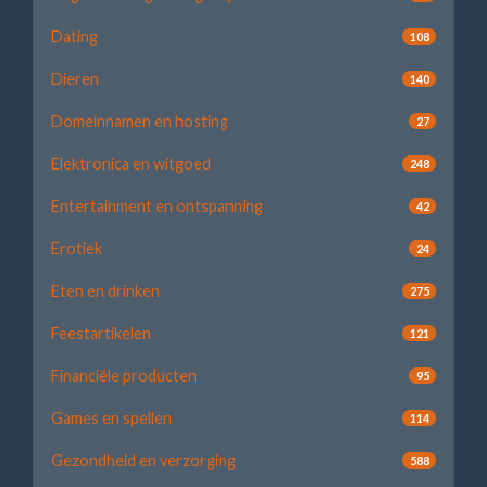
Dating
108
Dieren
140
Domeinnamen en hosting
27
Elektronica en witgoed
248
Entertainment en ontspanning
42
Erotiek
24
Eten en drinken
275
Feestartikelen
121
Financiële producten
95
Games en spellen
114
Gezondheid en verzorging
588