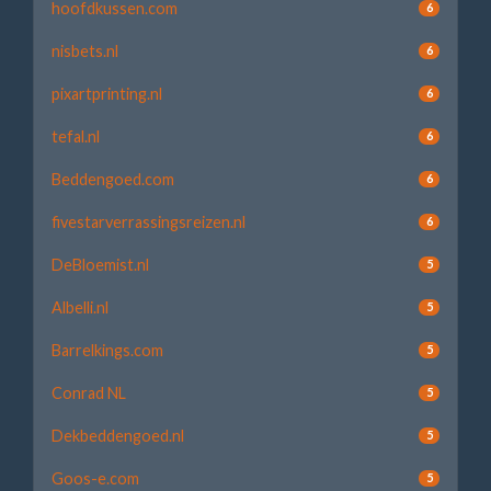
hoofdkussen.com
6
nisbets.nl
6
pixartprinting.nl
6
tefal.nl
6
Beddengoed.com
6
fivestarverrassingsreizen.nl
6
DeBloemist.nl
5
Albelli.nl
5
Barrelkings.com
5
Conrad NL
5
Dekbeddengoed.nl
5
Goos-e.com
5