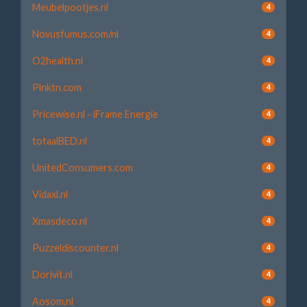
Meubelpootjes.nl
4
Novusfumus.com/nl
4
O2health.nl
4
Plnktn.com
4
Pricewise.nl - iFrame Energie
4
totaalBED.nl
4
UnitedConsumers.com
4
Vidaxl.nl
4
Xmasdeco.nl
4
Puzzeldiscounter.nl
4
Dorivit.nl
4
Aosom.nl
4