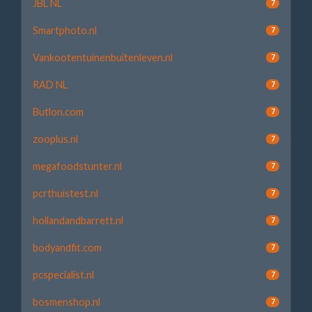
JBL NL
7
Smartphoto.nl
7
Vankootentuinenbuitenleven.nl
7
RAD NL
7
Butlon.com
7
zooplus.nl
7
megafoodstunter.nl
7
pcrthuistest.nl
7
hollandandbarrett.nl
7
bodyandfit.com
7
pcspecialist.nl
7
bosmenshop.nl
7