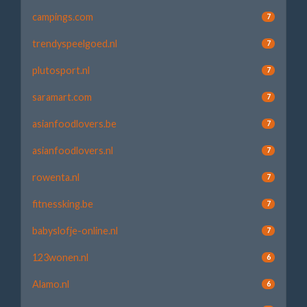
campings.com
7
trendyspeelgoed.nl
7
plutosport.nl
7
saramart.com
7
asianfoodlovers.be
7
asianfoodlovers.nl
7
rowenta.nl
7
fitnessking.be
7
babyslofje-online.nl
7
123wonen.nl
6
Alamo.nl
6