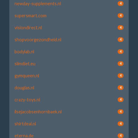
newday-supplements.nl
4
supersmart.com
4
visiondirect.nl
4
shopvoorgezondheid.nl
4
bodylab.nl
4
slimdiet.eu
4
gymqueen.nl
4
douglas.nl
4
crazy-toys.nl
4
ilsejacobsenhornbaek.nl
4
shirtdeal.nl
4
eterna.de
4