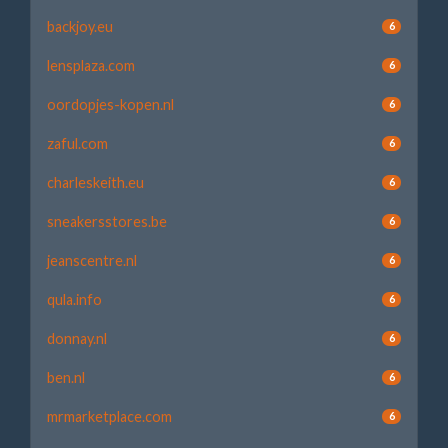
backjoy.eu
6
lensplaza.com
6
oordopjes-kopen.nl
6
zaful.com
6
charleskeith.eu
6
sneakersstores.be
6
jeanscentre.nl
6
qula.info
6
donnay.nl
6
ben.nl
6
mrmarketplace.com
6