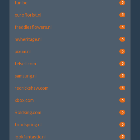
fun.be
5
euroflorist.nl
5
freddiesflowers.nl
5
myheritage.nl
5
pixum.nl
5
telsell.com
5
samsung.nl
5
redrickshaw.com
5
xbox.com
5
Boldking.com
5
foodspring.nl
5
lookfantastic.nl
5