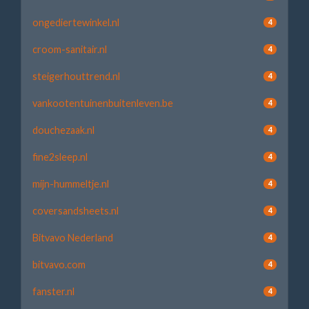
ongediertewinkel.nl
4
croom-sanitair.nl
4
steigerhouttrend.nl
4
vankootentuinenbuitenleven.be
4
douchezaak.nl
4
fine2sleep.nl
4
mijn-hummeltje.nl
4
coversandsheets.nl
4
Bitvavo Nederland
4
bitvavo.com
4
fanster.nl
4