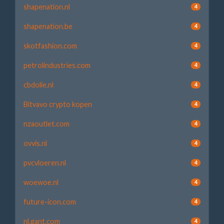
shapenation.nl
4
shapenation.be
4
skotfashion.com
4
petrolindustries.com
4
cbdolie.nl
4
Bitvavo crypto kopen
4
nzaoutlet.com
4
ovvis.nl
4
pvcvloeren.nl
4
woewoe.nl
4
future-icon.com
4
nl.gant.com
4