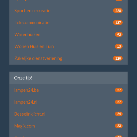
Sport en recreatie
228
Telecommunicatie
137
Warenhuizen
92
Wonen Huis en Tuin
15
Zakelijke dienstverlening
120
Onze tip!
lampen24.be
27
lampen24.nl
27
Besselinklicht.nl
24
Magix.com
23