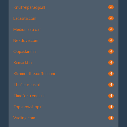
Knuffelparadijs.nl
6
Lacasita.com
6
Mediumastro.nl
6
Nextlove.com
6
Oppasland.nl
6
Remarkt.nl
6
Richmeetbeautiful.com
6
Thuiscursus.nl
6
Timefortrends.nl
6
Topsnowshop.nl
6
Vueling.com
6