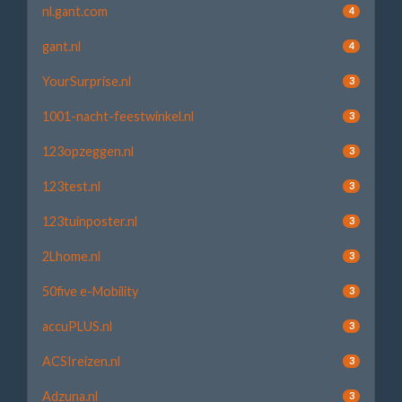
nl.gant.com
4
gant.nl
4
YourSurprise.nl
3
1001-nacht-feestwinkel.nl
3
123opzeggen.nl
3
123test.nl
3
123tuinposter.nl
3
2Lhome.nl
3
50five e-Mobility
3
accuPLUS.nl
3
ACSIreizen.nl
3
Adzuna.nl
3