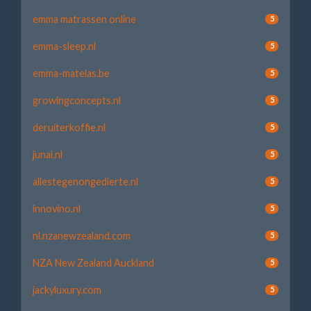
emma matrassen online
5
emma-sleep.nl
5
emma-matelas.be
5
growingconcepts.nl
5
deruiterkoffie.nl
5
junai.nl
5
allestegenongedierte.nl
5
innovino.nl
5
nl.nzanewzealand.com
5
NZA New Zealand Auckland
5
jackyluxury.com
5