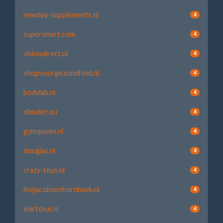
newday-supplements.nl
4
supersmart.com
4
visiondirect.nl
4
shopvoorgezondheid.nl
4
bodylab.nl
4
slimdiet.eu
4
gymqueen.nl
4
douglas.nl
4
crazy-toys.nl
4
ilsejacobsenhornbaek.nl
4
shirtdeal.nl
4