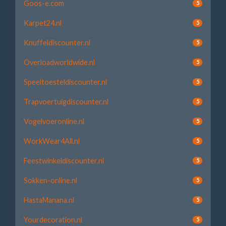
Goos-e.com
5
Karpet24.nl
5
Knuffeldiscounter.nl
5
Overloadworldwide.nl
5
Speeltoesteldiscounter.nl
5
Trapvoertuigdiscounter.nl
5
Vogelvoeronline.nl
5
WorkWear4All.nl
5
Feestwinkeldiscounter.nl
5
Sokken-online.nl
5
HastaManana.nl
5
Yourdecoration.nl
5