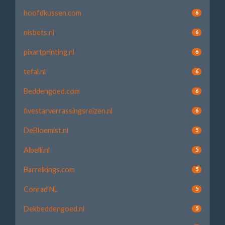
hoofdkussen.com
6
nisbets.nl
6
pixartprinting.nl
6
tefal.nl
6
Beddengoed.com
6
fivestarverrassingsreizen.nl
6
DeBloemist.nl
5
Albelli.nl
5
Barrelkings.com
5
Conrad NL
5
Dekbeddengoed.nl
5