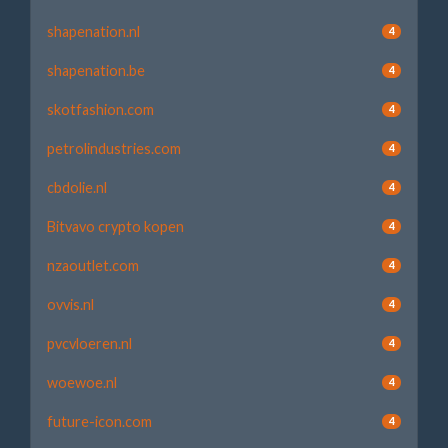
shapenation.nl
4
shapenation.be
4
skotfashion.com
4
petrolindustries.com
4
cbdolie.nl
4
Bitvavo crypto kopen
4
nzaoutlet.com
4
ovvis.nl
4
pvcvloeren.nl
4
woewoe.nl
4
future-icon.com
4