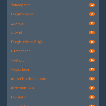
Tomtop.com
22
Drogisterij.net
21
zavvi.com
21
zavvi.nl
21
Drogisterij.net Belgie
18
Lightdepot.nl
17
tiqets.com
16
Plopsa.be/nl
15
maeshillscollection.com
15
blitzhandel24.nl
14
Frisland.nl
14