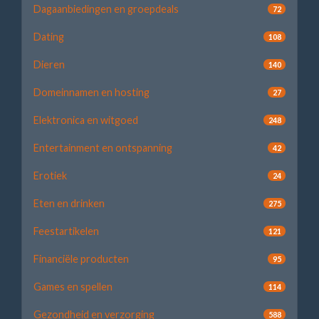
Dagaanbiedingen en groepdeals
72
Dating
108
Dieren
140
Domeinnamen en hosting
27
Elektronica en witgoed
248
Entertainment en ontspanning
42
Erotiek
24
Eten en drinken
275
Feestartikelen
121
Financiële producten
95
Games en spellen
114
Gezondheid en verzorging
588