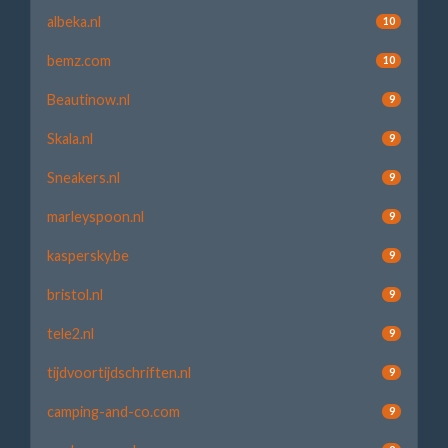
albeka.nl
10
bemz.com
10
Beautinow.nl
9
Skala.nl
9
Sneakers.nl
9
marleyspoon.nl
9
kaspersky.be
9
bristol.nl
9
tele2.nl
9
tijdvoortijdschriften.nl
9
camping-and-co.com
9