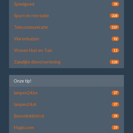
Speelgoed
59
Sport en recreatie
228
Telecommunicatie
137
Warenhuizen
92
Wonen Huis en Tuin
15
Zakelijke dienstverlening
120
Onze tip!
lampen24.be
27
lampen24.nl
27
Besselinklicht.nl
24
Magix.com
23