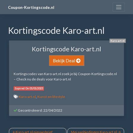
Skip
Coupon-Kortingscode.nl
to
content
Kortingscode Karo-art.nl
Karo-art.nl
Kortingscode Karo-art.nl
Bekijk Deal
Kortingscodes van Karo-art.nl zoek je bij Coupon-Kortingscode.nl
– Check nu de deals voor Karo-art.nl
Expired On 01/01/2023
Karo-art.nl
,
Kunst en lifestyle
Gecontroleerd: 22/04/2022
Bericht
Karo-art.nl nieuwsbrief
Mei aanbiedingen Karo-art.nl