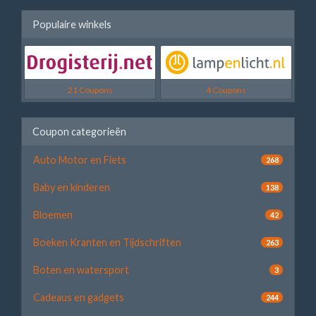
Populaire winkels
21 Coupons
4 Coupons
Coupon categorieën
Auto Motor en Fiets
268
Baby en kinderen
138
Bloemen
42
Boeken Kranten en Tijdschriften
263
Boten en watersport
3
Cadeaus en gadgets
244