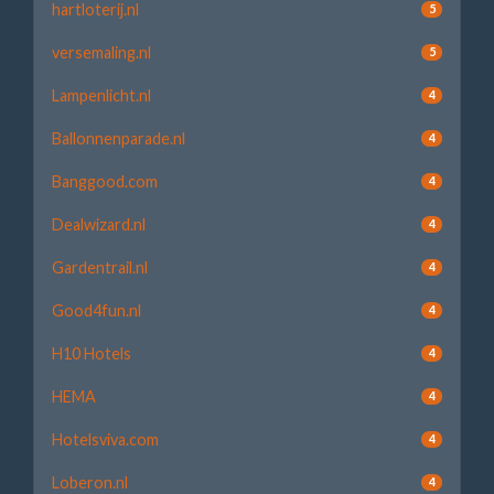
hartloterij.nl
5
versemaling.nl
5
Lampenlicht.nl
4
Ballonnenparade.nl
4
Banggood.com
4
Dealwizard.nl
4
Gardentrail.nl
4
Good4fun.nl
4
H10 Hotels
4
HEMA
4
Hotelsviva.com
4
Loberon.nl
4