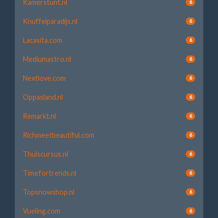
Kamerstunt.nl
6
Knuffelparadijs.nl
6
Lacasita.com
6
Mediumastro.nl
6
Nextlove.com
6
Oppasland.nl
6
Remarkt.nl
6
Richmeetbeautiful.com
6
Thuiscursus.nl
6
Timefortrends.nl
6
Topsnowshop.nl
6
Vueling.com
6