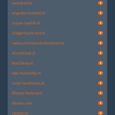
zwembad.be
4
ongediertewinkel.nl
4
croom-sanitair.nl
4
steigerhouttrend.nl
4
vankootentuinenbuitenleven.be
4
douchezaak.nl
4
fine2sleep.nl
4
mijn-hummeltje.nl
4
coversandsheets.nl
4
Bitvavo Nederland
4
bitvavo.com
4
fanster.nl
4