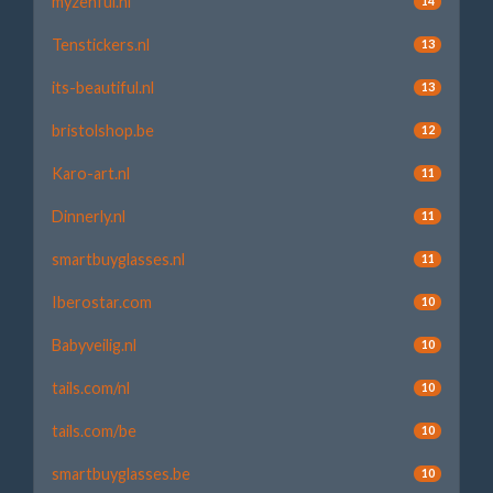
myzenful.nl
14
Tenstickers.nl
13
its-beautiful.nl
13
bristolshop.be
12
Karo-art.nl
11
Dinnerly.nl
11
smartbuyglasses.nl
11
Iberostar.com
10
Babyveilig.nl
10
tails.com/nl
10
tails.com/be
10
smartbuyglasses.be
10