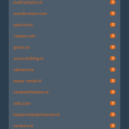
lookfantastic.nl
5
wondershare.com
5
spartoo.nl
5
camper.com
5
guess.eu
5
yoursclothing.nl
5
valmano.be
5
meyer-mode.nl
5
sandwichfashion.nl
5
odlo.com
5
keepershandschoenen.nl
5
verisure.nl
5