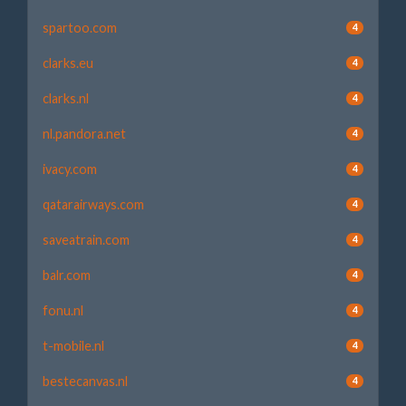
spartoo.com
4
clarks.eu
4
clarks.nl
4
nl.pandora.net
4
ivacy.com
4
qatarairways.com
4
saveatrain.com
4
balr.com
4
fonu.nl
4
t-mobile.nl
4
bestecanvas.nl
4