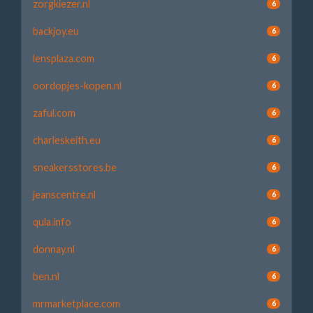
zorgkiezer.nl
6
backjoy.eu
6
lensplaza.com
6
oordopjes-kopen.nl
6
zaful.com
6
charleskeith.eu
6
sneakersstores.be
6
jeanscentre.nl
6
qula.info
6
donnay.nl
6
ben.nl
6
mrmarketplace.com
6