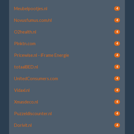
Meubelpootjes.nl
4
Novusfumus.com/nl
4
O2health.nl
4
Plnktn.com
4
Pricewise.nl - iFrame Energie
4
totaalBED.nl
4
UnitedConsumers.com
4
Vidaxl.nl
4
Xmasdeco.nl
4
Puzzeldiscounter.nl
4
Dorivit.nl
4