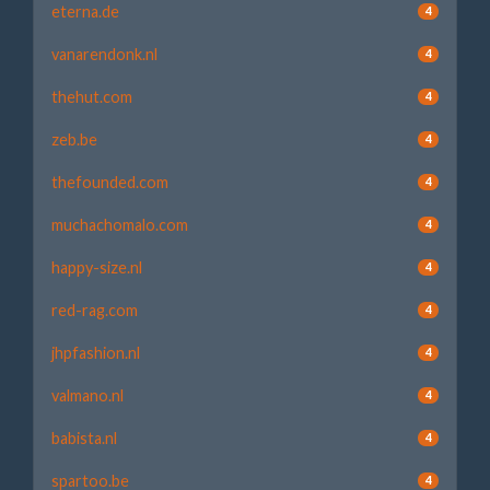
eterna.de
4
vanarendonk.nl
4
thehut.com
4
zeb.be
4
thefounded.com
4
muchachomalo.com
4
happy-size.nl
4
red-rag.com
4
jhpfashion.nl
4
valmano.nl
4
babista.nl
4
spartoo.be
4