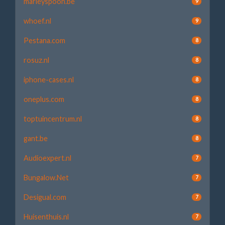
marleyspoon.be
9
whoef.nl
9
Pestana.com
8
rosuz.nl
8
iphone-cases.nl
8
oneplus.com
8
toptuincentrum.nl
8
gant.be
8
Audioexpert.nl
7
Bungalow.Net
7
Desigual.com
7
Huisenthuis.nl
7