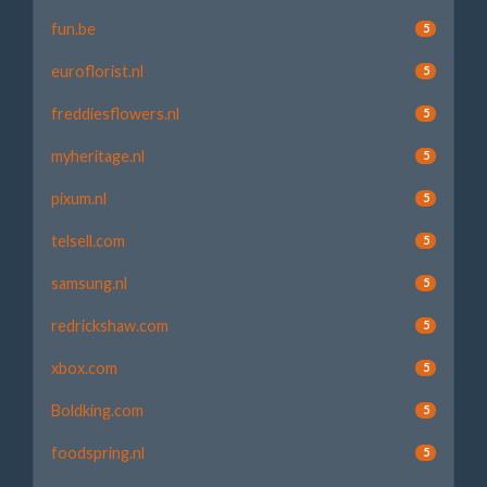
fun.be
5
euroflorist.nl
5
freddiesflowers.nl
5
myheritage.nl
5
pixum.nl
5
telsell.com
5
samsung.nl
5
redrickshaw.com
5
xbox.com
5
Boldking.com
5
foodspring.nl
5