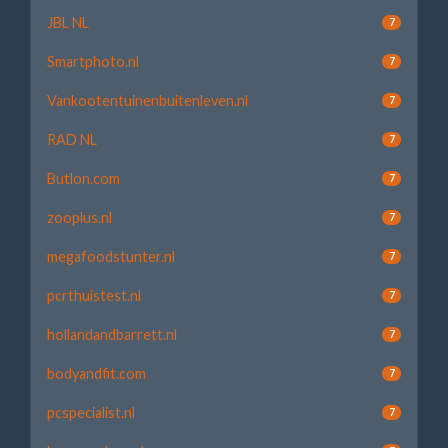
JBL NL
7
Smartphoto.nl
7
Vankootentuinenbuitenleven.nl
7
RAD NL
7
Butlon.com
7
zooplus.nl
7
megafoodstunter.nl
7
pcrthuistest.nl
7
hollandandbarrett.nl
7
bodyandfit.com
7
pcspecialist.nl
7