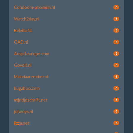
Condoom-anoniem.nl
6
Watch2day.nl
6
Belvilla NL
6
OAD.nl
6
Auspiteurope.com
6
Govolt.nl
6
Makelaarzoeker.nl
6
bugaboo.com
6
mijntijdschrift.net
6
johnnys.nl
6
lizza.net
6