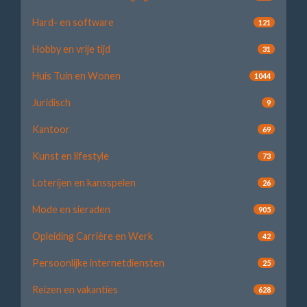
Hard- en software
121
Hobby en vrije tijd
31
Huis Tuin en Wonen
1044
Juridisch
9
Kantoor
69
Kunst en lifestyle
73
Loterijen en kansspelen
26
Mode en sieraden
905
Opleiding Carrière en Werk
42
Persoonlijke internetdiensten
25
Reizen en vakanties
628