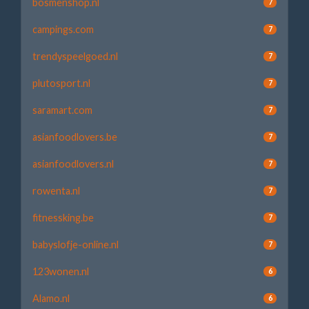
bosmenshop.nl
7
campings.com
7
trendyspeelgoed.nl
7
plutosport.nl
7
saramart.com
7
asianfoodlovers.be
7
asianfoodlovers.nl
7
rowenta.nl
7
fitnessking.be
7
babyslofje-online.nl
7
123wonen.nl
6
Alamo.nl
6