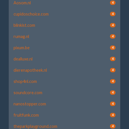
Aosom.nl
4
cupidoschoice.com
4
blinkist.com
4
rumag.nl
4
pixum.be
4
dealluxe.nl
4
dierenapotheek.nl
4
shop4nl.com
4
soundcore.com
4
nanostopper.com
4
fruitfunk.com
4
theparkplayground.com
4