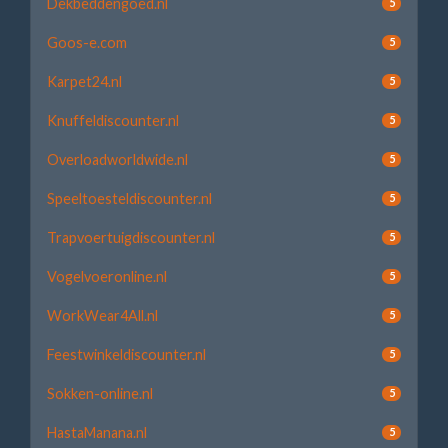
Dekbeddengoed.nl
5
Goos-e.com
5
Karpet24.nl
5
Knuffeldiscounter.nl
5
Overloadworldwide.nl
5
Speeltoesteldiscounter.nl
5
Trapvoertuigdiscounter.nl
5
Vogelvoeronline.nl
5
WorkWear4All.nl
5
Feestwinkeldiscounter.nl
5
Sokken-online.nl
5
HastaManana.nl
5