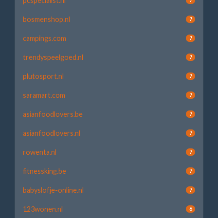
pcspecialist.nl
bosmenshop.nl
7
campings.com
7
trendyspeelgoed.nl
7
plutosport.nl
7
saramart.com
7
asianfoodlovers.be
7
asianfoodlovers.nl
7
rowenta.nl
7
fitnessking.be
7
babyslofje-online.nl
7
123wonen.nl
6