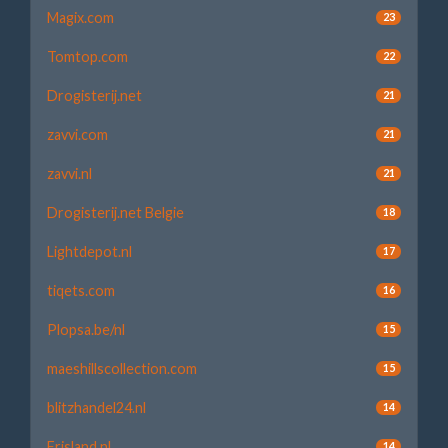
Magix.com
23
Tomtop.com
22
Drogisterij.net
21
zavvi.com
21
zavvi.nl
21
Drogisterij.net Belgie
18
Lightdepot.nl
17
tiqets.com
16
Plopsa.be/nl
15
maeshillscollection.com
15
blitzhandel24.nl
14
Frisland.nl
14