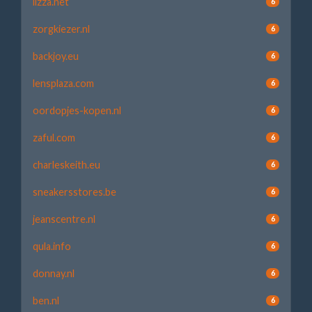
lizza.net
6
zorgkiezer.nl
6
backjoy.eu
6
lensplaza.com
6
oordopjes-kopen.nl
6
zaful.com
6
charleskeith.eu
6
sneakersstores.be
6
jeanscentre.nl
6
qula.info
6
donnay.nl
6
ben.nl
6