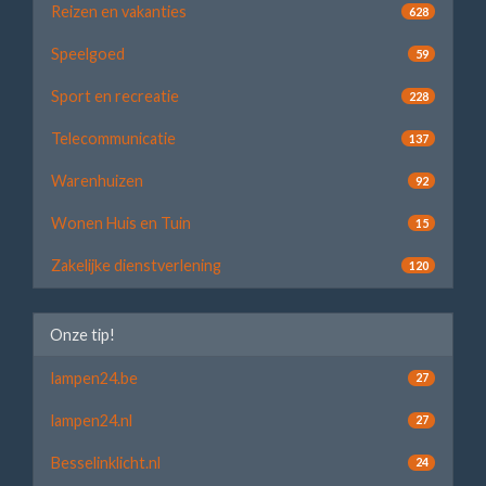
Reizen en vakanties
628
Speelgoed
59
Sport en recreatie
228
Telecommunicatie
137
Warenhuizen
92
Wonen Huis en Tuin
15
Zakelijke dienstverlening
120
Onze tip!
lampen24.be
27
lampen24.nl
27
Besselinklicht.nl
24