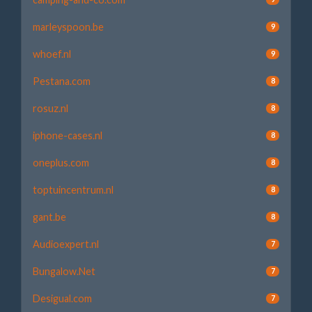
marleyspoon.be
9
whoef.nl
9
Pestana.com
8
rosuz.nl
8
iphone-cases.nl
8
oneplus.com
8
toptuincentrum.nl
8
gant.be
8
Audioexpert.nl
7
Bungalow.Net
7
Desigual.com
7