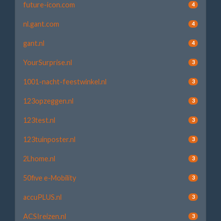
future-icon.com
4
nl.gant.com
4
gant.nl
4
YourSurprise.nl
3
1001-nacht-feestwinkel.nl
3
123opzeggen.nl
3
123test.nl
3
123tuinposter.nl
3
2Lhome.nl
3
50five e-Mobility
3
accuPLUS.nl
3
ACSIreizen.nl
3