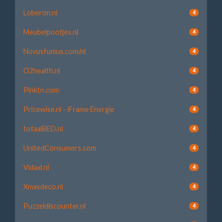
Loberon.nl
4
Meubelpootjes.nl
4
Novusfumus.com/nl
4
O2health.nl
4
Plnktn.com
4
Pricewise.nl - iFrame Energie
4
totaalBED.nl
4
UnitedConsumers.com
4
Vidaxl.nl
4
Xmasdeco.nl
4
Puzzeldiscounter.nl
4