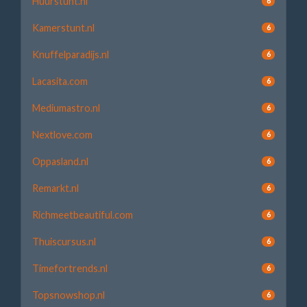
Huurstunt.nl
6
Kamerstunt.nl
6
Knuffelparadijs.nl
6
Lacasita.com
6
Mediumastro.nl
6
Nextlove.com
6
Oppasland.nl
6
Remarkt.nl
6
Richmeetbeautiful.com
6
Thuiscursus.nl
6
Timefortrends.nl
6
Topsnowshop.nl
6