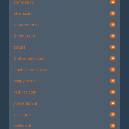
shirtdeal.nl
4
eterna.de
4
vanarendonk.nl
4
thehut.com
4
zeb.be
4
thefounded.com
4
muchachomalo.com
4
happy-size.nl
4
red-rag.com
4
jhpfashion.nl
4
valmano.nl
4
babista.nl
4