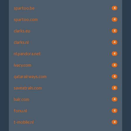
spartoo.be
4
spartoo.com
4
clarks.eu
4
clarks.nl
4
nl.pandora.net
4
ivacy.com
4
qatarairways.com
4
saveatrain.com
4
balr.com
4
fonu.nl
4
t-mobile.nl
4