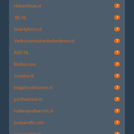
Huisenthuis.nl
7
JBL NL
7
Smartphoto.nl
7
Vankootentuinenbuitenleven.nl
7
RAD NL
7
Butlon.com
7
zooplus.nl
7
megafoodstunter.nl
7
pcrthuistest.nl
7
hollandandbarrett.nl
7
bodyandfit.com
7
7