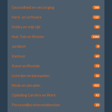
Gezondheid en verzorging
588
Hard- en software
121
Hobby en vrije tijd
31
Huis Tuin en Wonen
1044
Juridisch
9
Kantoor
69
Kunst en lifestyle
73
Loterijen en kansspelen
26
Mode en sieraden
905
Opleiding Carrière en Werk
42
Persoonlijke internetdiensten
25