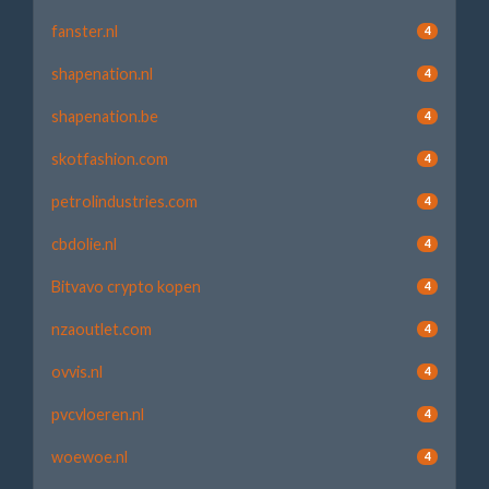
fanster.nl
4
shapenation.nl
4
shapenation.be
4
skotfashion.com
4
petrolindustries.com
4
cbdolie.nl
4
Bitvavo crypto kopen
4
nzaoutlet.com
4
ovvis.nl
4
pvcvloeren.nl
4
woewoe.nl
4