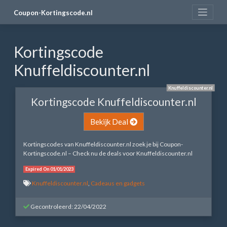
Skip
Coupon-Kortingscode.nl
to
content
Kortingscode
Knuffeldiscounter.nl
Knuffeldiscounter.nl
Kortingscode Knuffeldiscounter.nl
Bekijk Deal
Kortingscodes van Knuffeldiscounter.nl zoek je bij Coupon-
Kortingscode.nl – Check nu de deals voor Knuffeldiscounter.nl
Expired On 01/01/2023
Knuffeldiscounter.nl
,
Cadeaus en gadgets
Gecontroleerd: 22/04/2022