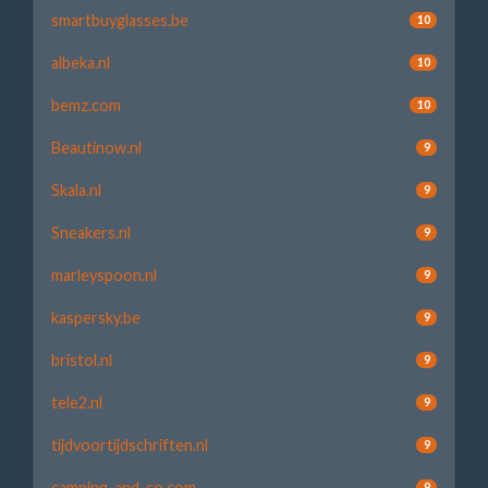
smartbuyglasses.be
10
albeka.nl
10
bemz.com
10
Beautinow.nl
9
Skala.nl
9
Sneakers.nl
9
marleyspoon.nl
9
kaspersky.be
9
bristol.nl
9
tele2.nl
9
tijdvoortijdschriften.nl
9
camping-and-co.com
9