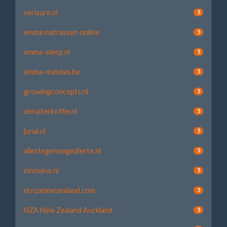
verisure.nl
5
emma matrassen online
5
emma-sleep.nl
5
emma-matelas.be
5
growingconcepts.nl
5
deruiterkoffie.nl
5
junai.nl
5
allestegenongedierte.nl
5
innovino.nl
5
nl.nzanewzealand.com
5
NZA New Zealand Auckland
5