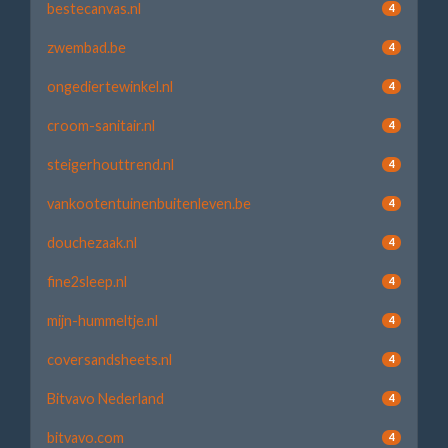
bestecanvas.nl
4
zwembad.be
4
ongediertewinkel.nl
4
croom-sanitair.nl
4
steigerhouttrend.nl
4
vankootentuinenbuitenleven.be
4
douchezaak.nl
4
fine2sleep.nl
4
mijn-hummeltje.nl
4
coversandsheets.nl
4
Bitvavo Nederland
4
bitvavo.com
4