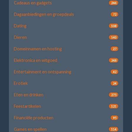
Cadeaus en gadgets
244
Dagaanbiedingen en groepdeals
72
Dating
108
Dieren
140
Domeinnamen en hosting
27
Elektronica en witgoed
248
Entertainment en ontspanning
42
Erotiek
24
Eten en drinken
275
Feestartikelen
121
Financiële producten
95
Games en spellen
114