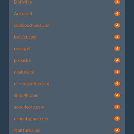
Dorivit.nl
4
Aosom.nl
4
cupidoschoice.com
4
blinkist.com
4
rumag.nl
4
pixum.be
4
dealluxe.nl
4
dierenapotheek.nl
4
shop4nl.com
4
soundcore.com
4
nanostopper.com
4
fruitfunk.com
4