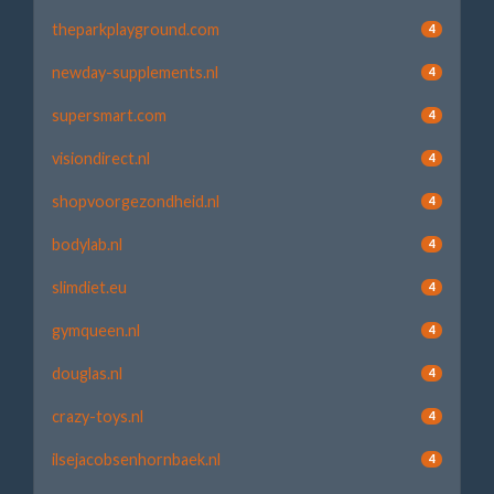
theparkplayground.com
4
newday-supplements.nl
4
supersmart.com
4
visiondirect.nl
4
shopvoorgezondheid.nl
4
bodylab.nl
4
slimdiet.eu
4
gymqueen.nl
4
douglas.nl
4
crazy-toys.nl
4
ilsejacobsenhornbaek.nl
4