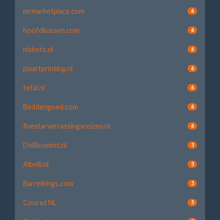
mrmarketplace.com
6
hoofdkussen.com
6
nisbets.nl
6
pixartprinting.nl
6
tefal.nl
6
Beddengoed.com
6
fivestarverrassingsreizen.nl
6
DeBloemist.nl
5
Albelli.nl
5
Barrelkings.com
5
Conrad NL
5