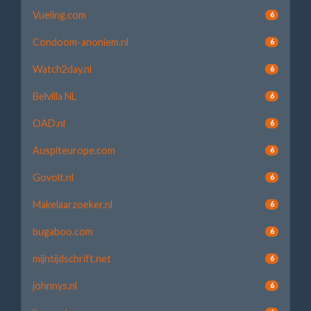
Vueling.com
6
Condoom-anoniem.nl
6
Watch2day.nl
6
Belvilla NL
6
OAD.nl
6
Auspiteurope.com
6
Govolt.nl
6
Makelaarzoeker.nl
6
bugaboo.com
6
mijntijdschrift.net
6
johnnys.nl
6