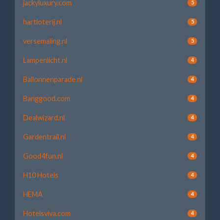
jackyluxury.com
5
hartloterij.nl
5
versemaling.nl
5
Lampenlicht.nl
4
Ballonnenparade.nl
4
Banggood.com
4
Dealwizard.nl
4
Gardentrail.nl
4
Good4fun.nl
4
H10 Hotels
4
HEMA
4
Hotelsviva.com
4