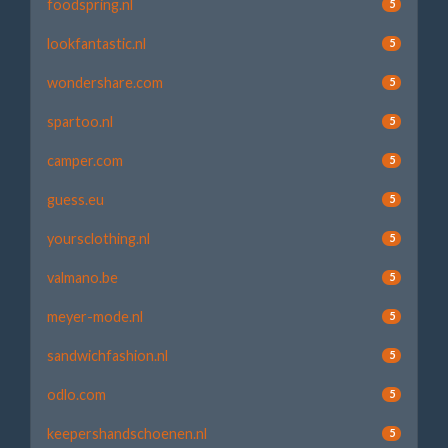
foodspring.nl
5
lookfantastic.nl
5
wondershare.com
5
spartoo.nl
5
camper.com
5
guess.eu
5
yoursclothing.nl
5
valmano.be
5
meyer-mode.nl
5
sandwichfashion.nl
5
odlo.com
5
keepershandschoenen.nl
5