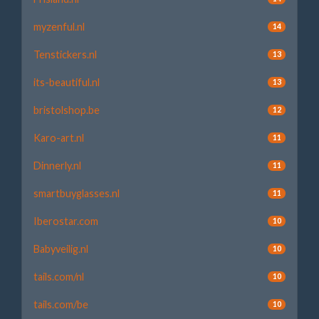
myzenful.nl
14
Tenstickers.nl
13
its-beautiful.nl
13
bristolshop.be
12
Karo-art.nl
11
Dinnerly.nl
11
smartbuyglasses.nl
11
Iberostar.com
10
Babyveilig.nl
10
tails.com/nl
10
tails.com/be
10