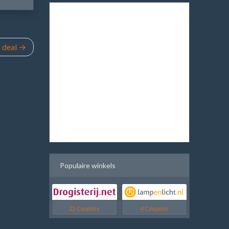
 deal
Populaire winkels
21 Coupons
4 Coupons