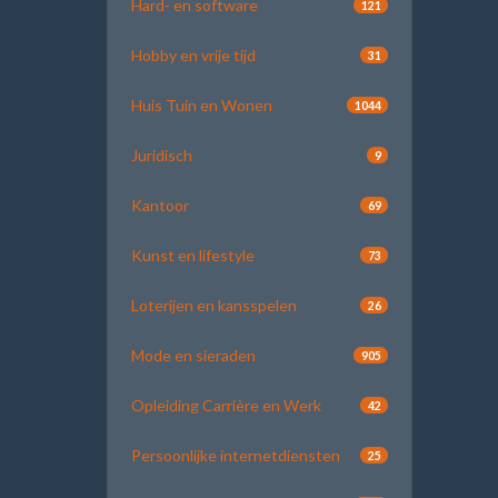
Hard- en software
121
Hobby en vrije tijd
31
Huis Tuin en Wonen
1044
Juridisch
9
Kantoor
69
Kunst en lifestyle
73
Loterijen en kansspelen
26
Mode en sieraden
905
Opleiding Carrière en Werk
42
Persoonlijke internetdiensten
25