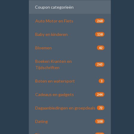
Coupon categorieën
Auto Motor en Fiets
268
Baby en kinderen
138
Bloemen
42
Boeken Kranten en
263
Tijdschriften
Boten en watersport
3
Cadeaus en gadgets
244
Dagaanbiedingen en groepdeals
72
Dating
108