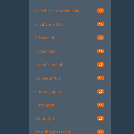
maeshillscollection.com
15
blitzhandel24.nl
14
Frisland.nl
14
myzenful.nl
14
Tenstickers.nl
13
its-beautiful.nl
13
bristolshop.be
12
Karo-art.nl
11
Dinnerly.nl
11
smartbuyglasses.nl
11