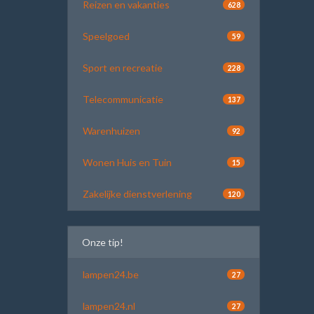
Reizen en vakanties
628
Speelgoed
59
Sport en recreatie
228
Telecommunicatie
137
Warenhuizen
92
Wonen Huis en Tuin
15
Zakelijke dienstverlening
120
Onze tip!
lampen24.be
27
lampen24.nl
27