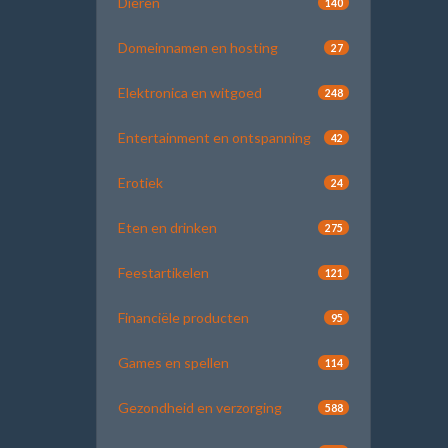
Dieren
140
Domeinnamen en hosting
27
Elektronica en witgoed
248
Entertainment en ontspanning
42
Erotiek
24
Eten en drinken
275
Feestartikelen
121
Financiële producten
95
Games en spellen
114
Gezondheid en verzorging
588