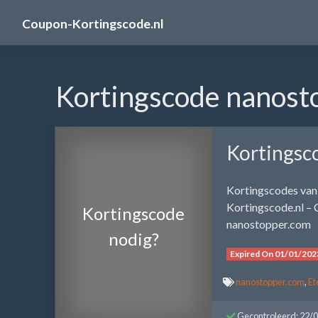
Skip
Coupon-Kortingscode.nl
to
content
Kortingscode nanost
Kortingsc
Kortingscodes van
Kortingscode.nl – 
Kortingscode
nanostopper.com
nodig?
Expired On 01/01/202
nanostopper.com
,
Et
Gecontroleerd: 22/