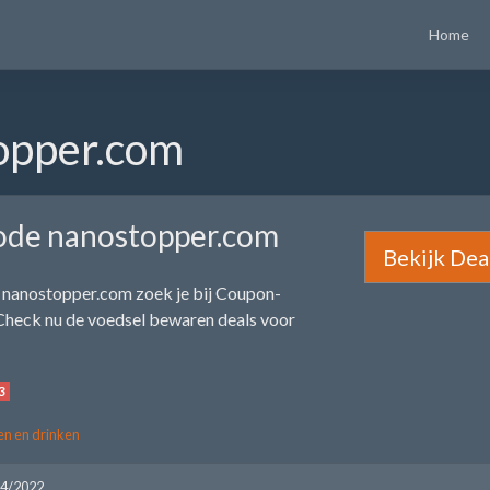
Home
opper.com
ode nanostopper.com
Bekijk Dea
 nanostopper.com zoek je bij Coupon-
Check nu de voedsel bewaren deals voor
3
en en drinken
04/2022