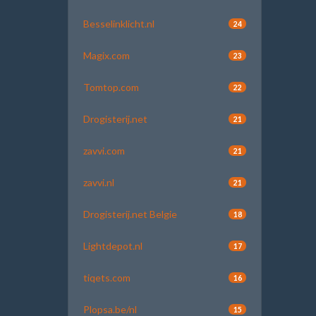
Besselinklicht.nl
24
Magix.com
23
Tomtop.com
22
Drogisterij.net
21
zavvi.com
21
zavvi.nl
21
Drogisterij.net Belgie
18
Lightdepot.nl
17
tiqets.com
16
Plopsa.be/nl
15