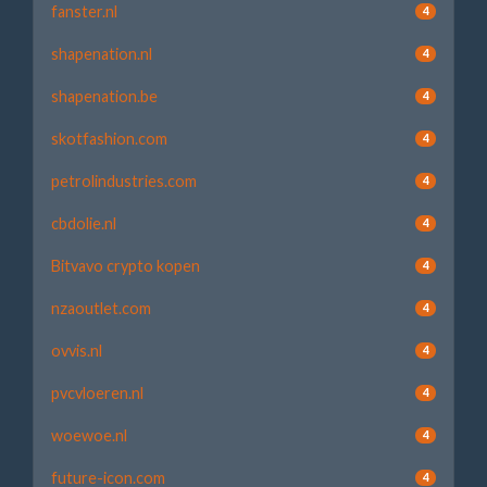
fanster.nl
4
shapenation.nl
4
shapenation.be
4
skotfashion.com
4
petrolindustries.com
4
cbdolie.nl
4
Bitvavo crypto kopen
4
nzaoutlet.com
4
ovvis.nl
4
pvcvloeren.nl
4
woewoe.nl
4
future-icon.com
4