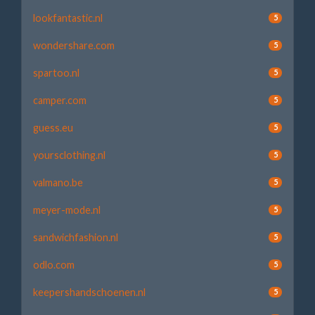
lookfantastic.nl
5
wondershare.com
5
spartoo.nl
5
camper.com
5
guess.eu
5
yoursclothing.nl
5
valmano.be
5
meyer-mode.nl
5
sandwichfashion.nl
5
odlo.com
5
keepershandschoenen.nl
5