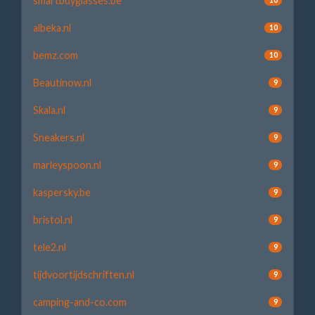
smartbuyglasses.be
albeka.nl
10
bemz.com
10
Beautinow.nl
9
Skala.nl
9
Sneakers.nl
9
marleyspoon.nl
9
kaspersky.be
9
bristol.nl
9
tele2.nl
9
tijdvoortijdschriften.nl
9
camping-and-co.com
9