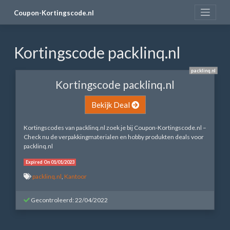
Skip
Coupon-Kortingscode.nl
to
content
Kortingscode packlinq.nl
packlinq.nl
Kortingscode packlinq.nl
Bekijk Deal
Kortingscodes van packlinq.nl zoek je bij Coupon-Kortingscode.nl –
Check nu de verpakkingmaterialen en hobby produkten deals voor
packlinq.nl
Expired On 01/01/2023
packlinq.nl
,
Kantoor
Gecontroleerd: 22/04/2022