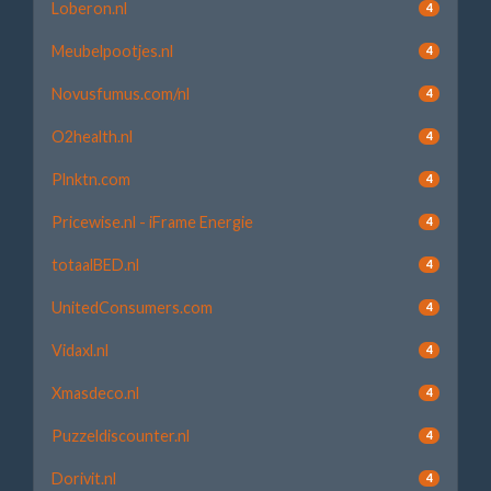
Loberon.nl
4
Meubelpootjes.nl
4
Novusfumus.com/nl
4
O2health.nl
4
Plnktn.com
4
Pricewise.nl - iFrame Energie
4
totaalBED.nl
4
UnitedConsumers.com
4
Vidaxl.nl
4
Xmasdeco.nl
4
Puzzeldiscounter.nl
4
Dorivit.nl
4