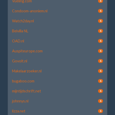
Vueling.com
6
Condoom-anoniem.nl
6
Watch2day.nl
6
Belvilla NL
6
OAD.nl
6
Auspiteurope.com
6
Govolt.nl
6
Makelaarzoeker.nl
6
bugaboo.com
6
mijntijdschrift.net
6
johnnys.nl
6
lizza.net
6