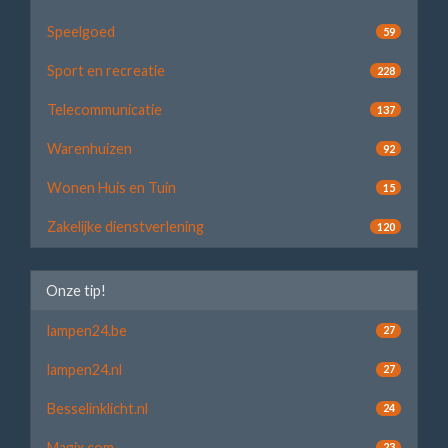
Speelgoed
59
Sport en recreatie
228
Telecommunicatie
137
Warenhuizen
92
Wonen Huis en Tuin
15
Zakelijke dienstverlening
120
Onze tip!
lampen24.be
27
lampen24.nl
27
Besselinklicht.nl
24
Magix.com
23