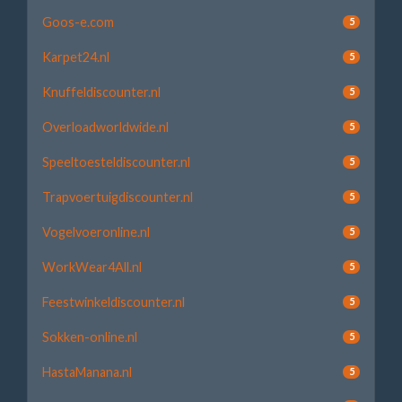
Goos-e.com
5
Karpet24.nl
5
Knuffeldiscounter.nl
5
Overloadworldwide.nl
5
Speeltoesteldiscounter.nl
5
Trapvoertuigdiscounter.nl
5
Vogelvoeronline.nl
5
WorkWear4All.nl
5
Feestwinkeldiscounter.nl
5
Sokken-online.nl
5
HastaManana.nl
5