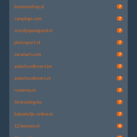
bosmenshop.nl
7
campings.com
7
trendyspeelgoed.nl
7
plutosport.nl
7
saramart.com
7
asianfoodlovers.be
7
asianfoodlovers.nl
7
rowenta.nl
7
fitnessking.be
7
babyslofje-online.nl
7
123wonen.nl
6