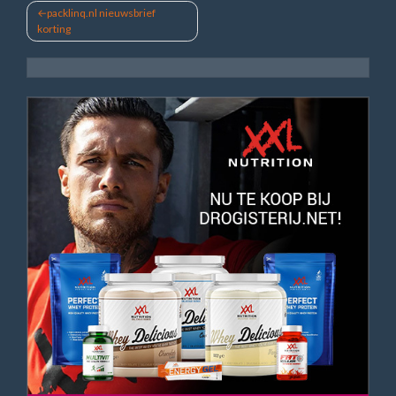
Bericht
packlinq.nl nieuwsbrief
korting
navigatie