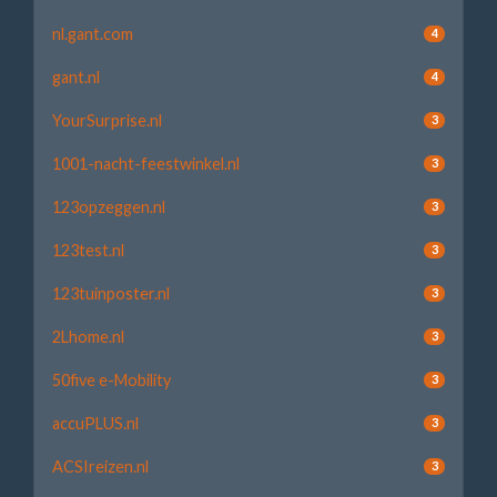
nl.gant.com
4
gant.nl
4
YourSurprise.nl
3
1001-nacht-feestwinkel.nl
3
123opzeggen.nl
3
123test.nl
3
123tuinposter.nl
3
2Lhome.nl
3
50five e-Mobility
3
accuPLUS.nl
3
ACSIreizen.nl
3