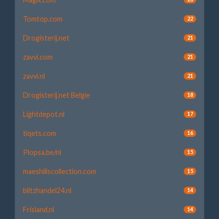
Tomtop.com
22
Drogisterij.net
21
zavvi.com
21
zavvi.nl
21
Drogisterij.net Belgie
18
Lightdepot.nl
17
tiqets.com
16
Plopsa.be/nl
15
maeshillscollection.com
15
blitzhandel24.nl
14
Frisland.nl
14