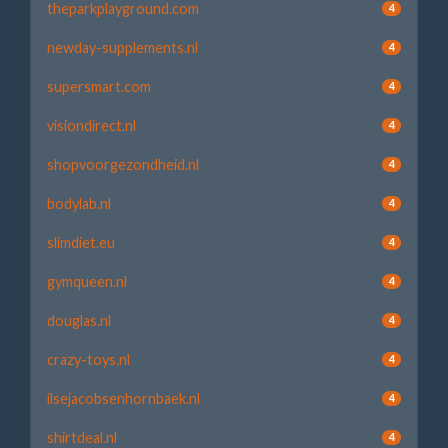
theparkplayground.com
4
newday-supplements.nl
4
supersmart.com
4
visiondirect.nl
4
shopvoorgezondheid.nl
4
bodylab.nl
4
slimdiet.eu
4
gymqueen.nl
4
douglas.nl
4
crazy-toys.nl
4
ilsejacobsenhornbaek.nl
4
shirtdeal.nl
4