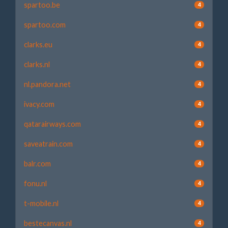
spartoo.be
4
spartoo.com
4
clarks.eu
4
clarks.nl
4
nl.pandora.net
4
ivacy.com
4
qatarairways.com
4
saveatrain.com
4
balr.com
4
fonu.nl
4
t-mobile.nl
4
bestecanvas.nl
4