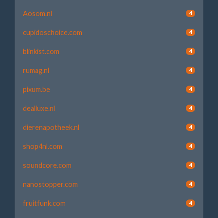
Aosom.nl
4
cupidoschoice.com
4
blinkist.com
4
rumag.nl
4
pixum.be
4
dealluxe.nl
4
dierenapotheek.nl
4
shop4nl.com
4
soundcore.com
4
nanostopper.com
4
fruitfunk.com
4