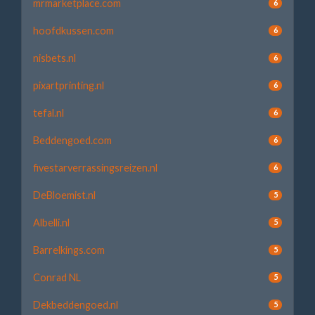
mrmarketplace.com
6
hoofdkussen.com
6
nisbets.nl
6
pixartprinting.nl
6
tefal.nl
6
Beddengoed.com
6
fivestarverrassingsreizen.nl
6
DeBloemist.nl
5
Albelli.nl
5
Barrelkings.com
5
Conrad NL
5
Dekbeddengoed.nl
5