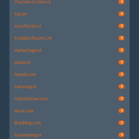
Yourdecoration.nl
5
fun.be
5
euroflorist.nl
5
freddiesflowers.nl
5
myheritage.nl
5
pixum.nl
5
telsell.com
5
samsung.nl
5
redrickshaw.com
5
xbox.com
5
Boldking.com
5
foodspring.nl
5