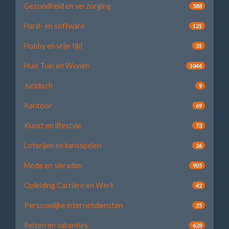
Gezondheid en verzorging
588
Hard- en software
121
Hobby en vrije tijd
31
Huis Tuin en Wonen
1044
Juridisch
9
Kantoor
69
Kunst en lifestyle
73
Loterijen en kansspelen
26
Mode en sieraden
905
Opleiding Carrière en Werk
42
Persoonlijke internetdiensten
25
Reizen en vakanties
628