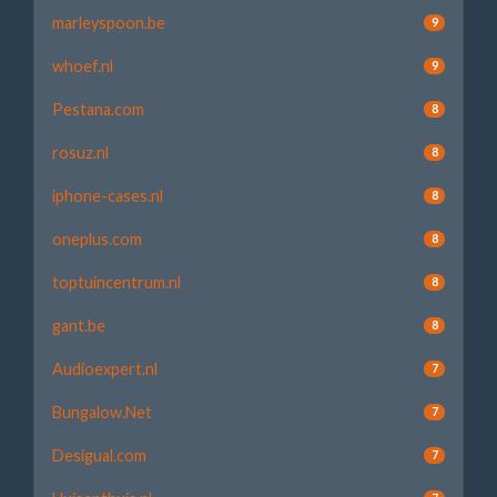
marleyspoon.be
9
whoef.nl
9
Pestana.com
8
rosuz.nl
8
iphone-cases.nl
8
oneplus.com
8
toptuincentrum.nl
8
gant.be
8
Audioexpert.nl
7
Bungalow.Net
7
Desigual.com
7