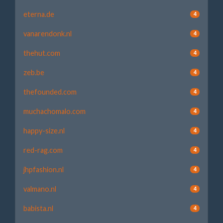
eterna.de
4
vanarendonk.nl
4
thehut.com
4
zeb.be
4
thefounded.com
4
muchachomalo.com
4
happy-size.nl
4
red-rag.com
4
jhpfashion.nl
4
valmano.nl
4
babista.nl
4