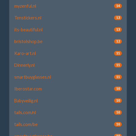
myzenful.nl
14
Tenstickers.nl
13
its-beautiful.nl
13
bristolshop.be
12
Karo-art.nl
11
Dinnerly.nl
11
smartbuyglasses.nl
11
Iberostar.com
10
Babyveilig.nl
10
tails.com/nl
10
tails.com/be
10
10