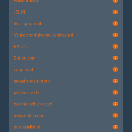
Huisenthuis.nl
7
JBL NL
7
Smartphoto.nl
7
Vankootentuinenbuitenleven.nl
7
RAD NL
7
Butlon.com
7
zooplus.nl
7
megafoodstunter.nl
7
pcrthuistest.nl
7
hollandandbarrett.nl
7
bodyandfit.com
7
pcspecialist.nl
7