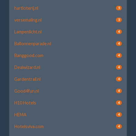
hartloterij.nl
5
versemaling.nl
5
Lampenlicht.nl
4
Ballonnenparade.nl
4
Banggood.com
4
Dealwizard.nl
4
Gardentrail.nl
4
Good4fun.nl
4
H10 Hotels
4
HEMA
4
Hotelsviva.com
4