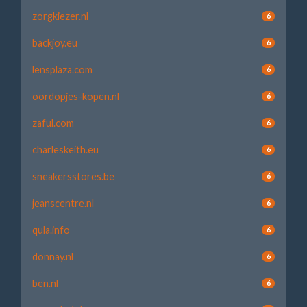
zorgkiezer.nl
6
backjoy.eu
6
lensplaza.com
6
oordopjes-kopen.nl
6
zaful.com
6
charleskeith.eu
6
sneakersstores.be
6
jeanscentre.nl
6
qula.info
6
donnay.nl
6
ben.nl
6