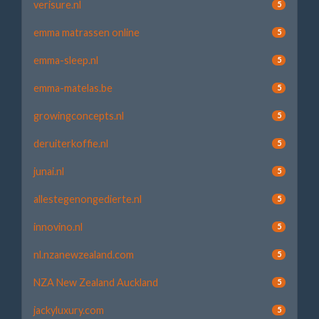
verisure.nl
5
emma matrassen online
5
emma-sleep.nl
5
emma-matelas.be
5
growingconcepts.nl
5
deruiterkoffie.nl
5
junai.nl
5
allestegenongedierte.nl
5
innovino.nl
5
nl.nzanewzealand.com
5
NZA New Zealand Auckland
5
jackyluxury.com
5