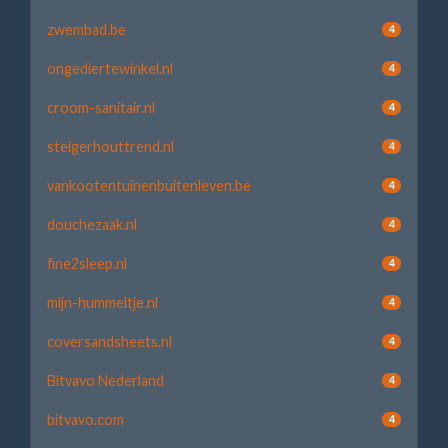
zwembad.be
4
ongediertewinkel.nl
4
croom-sanitair.nl
4
steigerhouttrend.nl
4
vankootentuinenbuitenleven.be
4
douchezaak.nl
4
fine2sleep.nl
4
mijn-hummeltje.nl
4
coversandsheets.nl
4
Bitvavo Nederland
4
bitvavo.com
4