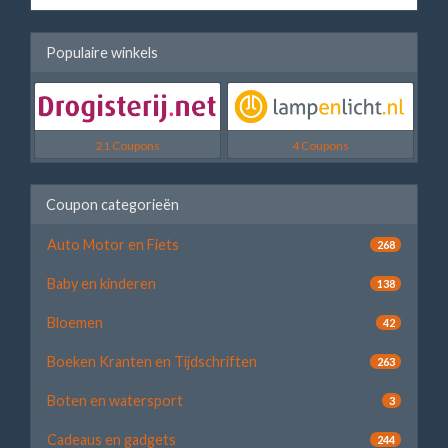
Populaire winkels
21 Coupons
4 Coupons
Coupon categorieën
Auto Motor en Fiets
268
Baby en kinderen
138
Bloemen
42
Boeken Kranten en Tijdschriften
263
Boten en watersport
3
Cadeaus en gadgets
244