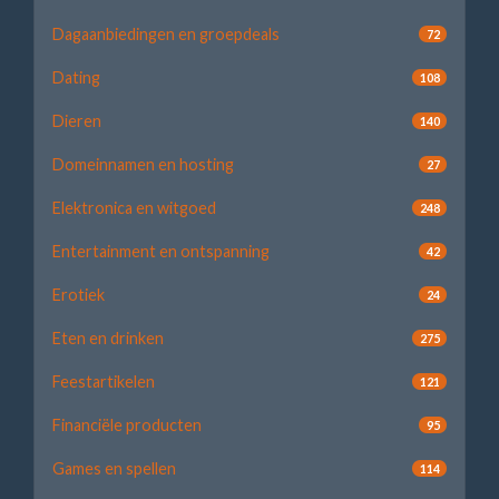
Dagaanbiedingen en groepdeals
72
Dating
108
Dieren
140
Domeinnamen en hosting
27
Elektronica en witgoed
248
Entertainment en ontspanning
42
Erotiek
24
Eten en drinken
275
Feestartikelen
121
Financiële producten
95
Games en spellen
114