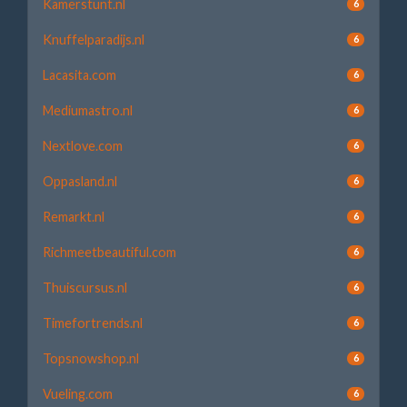
Kamerstunt.nl
6
Knuffelparadijs.nl
6
Lacasita.com
6
Mediumastro.nl
6
Nextlove.com
6
Oppasland.nl
6
Remarkt.nl
6
Richmeetbeautiful.com
6
Thuiscursus.nl
6
Timefortrends.nl
6
Topsnowshop.nl
6
Vueling.com
6