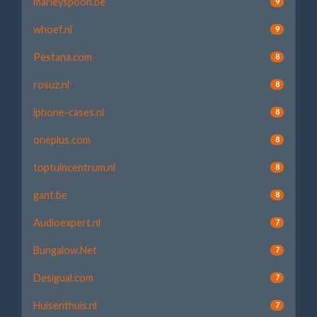
marleyspoon.be
9
whoef.nl
9
Pestana.com
8
rosuz.nl
8
iphone-cases.nl
8
oneplus.com
8
toptuincentrum.nl
8
gant.be
8
Audioexpert.nl
7
Bungalow.Net
7
Desigual.com
7
Huisenthuis.nl
7