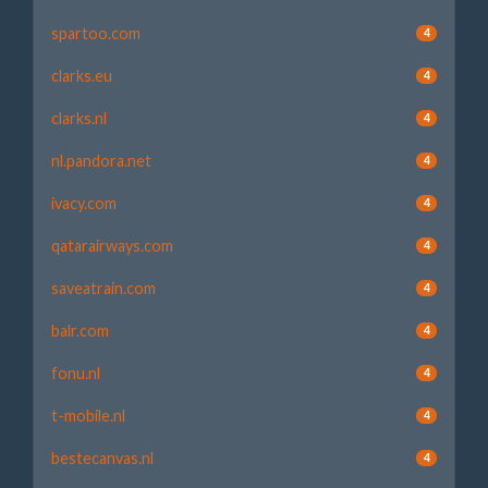
spartoo.com
4
clarks.eu
4
clarks.nl
4
nl.pandora.net
4
ivacy.com
4
qatarairways.com
4
saveatrain.com
4
balr.com
4
fonu.nl
4
t-mobile.nl
4
bestecanvas.nl
4