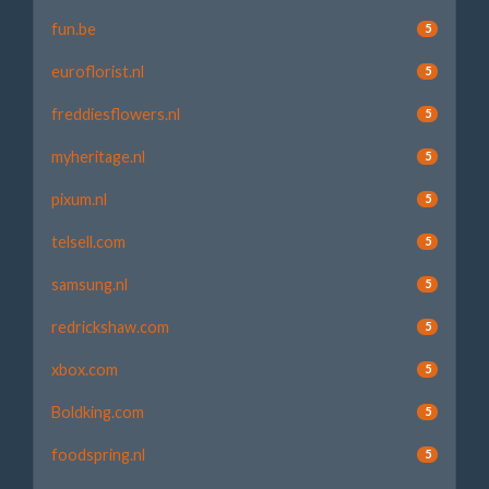
fun.be
5
euroflorist.nl
5
freddiesflowers.nl
5
myheritage.nl
5
pixum.nl
5
telsell.com
5
samsung.nl
5
redrickshaw.com
5
xbox.com
5
Boldking.com
5
foodspring.nl
5