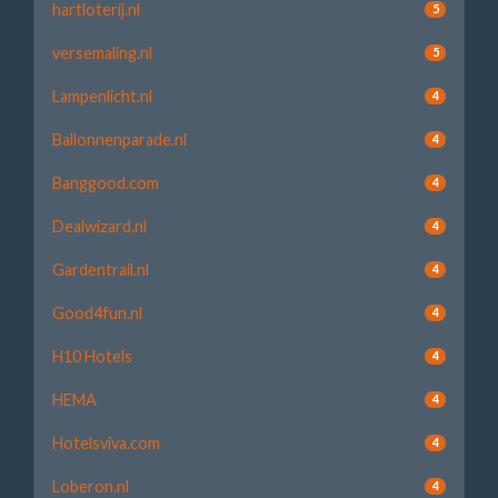
hartloterij.nl
5
versemaling.nl
5
Lampenlicht.nl
4
Ballonnenparade.nl
4
Banggood.com
4
Dealwizard.nl
4
Gardentrail.nl
4
Good4fun.nl
4
H10 Hotels
4
HEMA
4
Hotelsviva.com
4
Loberon.nl
4