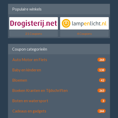
Populaire winkels
21 Coupons
4 Coupons
Coupon categorieën
Auto Motor en Fiets
268
Baby en kinderen
138
Bloemen
42
Boeken Kranten en Tijdschriften
263
Boten en watersport
3
Cadeaus en gadgets
244