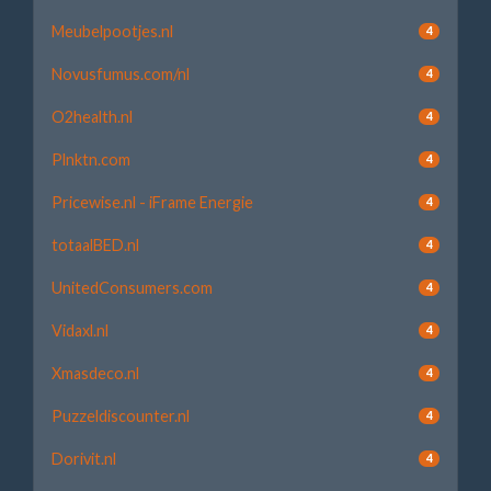
Meubelpootjes.nl
4
Novusfumus.com/nl
4
O2health.nl
4
Plnktn.com
4
Pricewise.nl - iFrame Energie
4
totaalBED.nl
4
UnitedConsumers.com
4
Vidaxl.nl
4
Xmasdeco.nl
4
Puzzeldiscounter.nl
4
Dorivit.nl
4