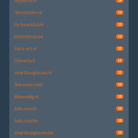
myzenful.nl
14
Tenstickers.nl
13
its-beautiful.nl
13
bristolshop.be
12
Karo-art.nl
11
Dinnerly.nl
11
smartbuyglasses.nl
11
Iberostar.com
10
Babyveilig.nl
10
tails.com/nl
10
tails.com/be
10
smartbuyglasses.be
10