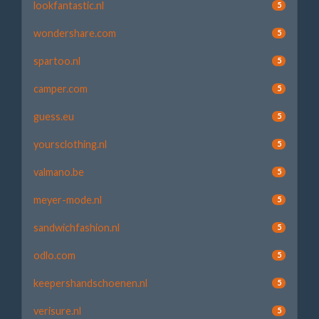
lookfantastic.nl
5
wondershare.com
5
spartoo.nl
5
camper.com
5
guess.eu
5
yoursclothing.nl
5
valmano.be
5
meyer-mode.nl
5
sandwichfashion.nl
5
odlo.com
5
keepershandschoenen.nl
5
verisure.nl
5