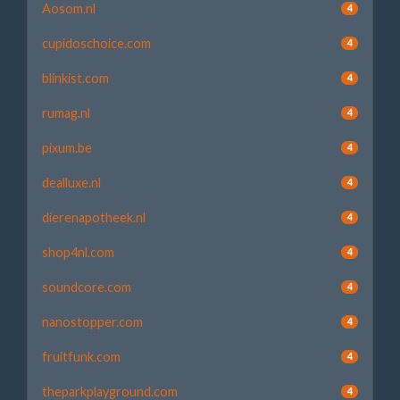
Aosom.nl
4
cupidoschoice.com
4
blinkist.com
4
rumag.nl
4
pixum.be
4
dealluxe.nl
4
dierenapotheek.nl
4
shop4nl.com
4
soundcore.com
4
nanostopper.com
4
fruitfunk.com
4
theparkplayground.com
4