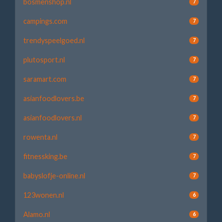
bosmenshop.nl
7
campings.com
7
trendyspeelgoed.nl
7
plutosport.nl
7
saramart.com
7
asianfoodlovers.be
7
asianfoodlovers.nl
7
rowenta.nl
7
fitnessking.be
7
babyslofje-online.nl
7
123wonen.nl
6
Alamo.nl
6