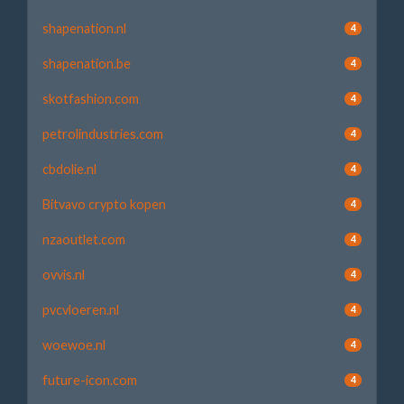
shapenation.nl
4
shapenation.be
4
skotfashion.com
4
petrolindustries.com
4
cbdolie.nl
4
Bitvavo crypto kopen
4
nzaoutlet.com
4
ovvis.nl
4
pvcvloeren.nl
4
woewoe.nl
4
future-icon.com
4