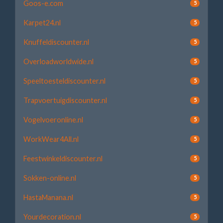
Goos-e.com
5
Karpet24.nl
5
Knuffeldiscounter.nl
5
Overloadworldwide.nl
5
Speeltoesteldiscounter.nl
5
Trapvoertuigdiscounter.nl
5
Vogelvoeronline.nl
5
WorkWear4All.nl
5
Feestwinkeldiscounter.nl
5
Sokken-online.nl
5
HastaManana.nl
5
Yourdecoration.nl
5