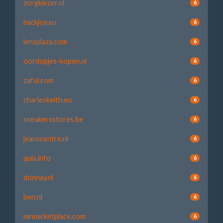
zorgkiezer.nl
6
backjoy.eu
6
lensplaza.com
6
oordopjes-kopen.nl
6
zaful.com
6
charleskeith.eu
6
sneakersstores.be
6
jeanscentre.nl
6
qula.info
6
donnay.nl
6
ben.nl
6
mrmarketplace.com
6