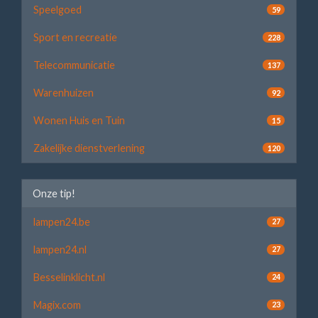
Speelgoed
59
Sport en recreatie
228
Telecommunicatie
137
Warenhuizen
92
Wonen Huis en Tuin
15
Zakelijke dienstverlening
120
Onze tip!
lampen24.be
27
lampen24.nl
27
Besselinklicht.nl
24
Magix.com
23