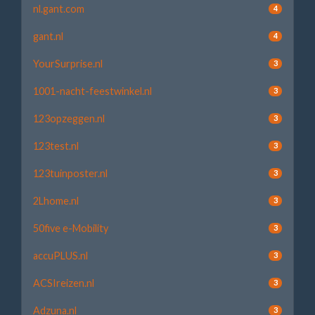
nl.gant.com
4
gant.nl
4
YourSurprise.nl
3
1001-nacht-feestwinkel.nl
3
123opzeggen.nl
3
123test.nl
3
123tuinposter.nl
3
2Lhome.nl
3
50five e-Mobility
3
accuPLUS.nl
3
ACSIreizen.nl
3
Adzuna.nl
3