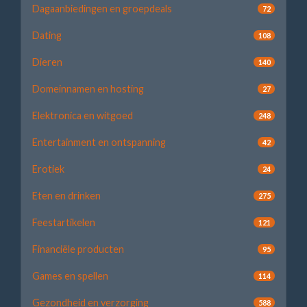
Dagaanbiedingen en groepdeals
72
Dating
108
Dieren
140
Domeinnamen en hosting
27
Elektronica en witgoed
248
Entertainment en ontspanning
42
Erotiek
24
Eten en drinken
275
Feestartikelen
121
Financiële producten
95
Games en spellen
114
Gezondheid en verzorging
588