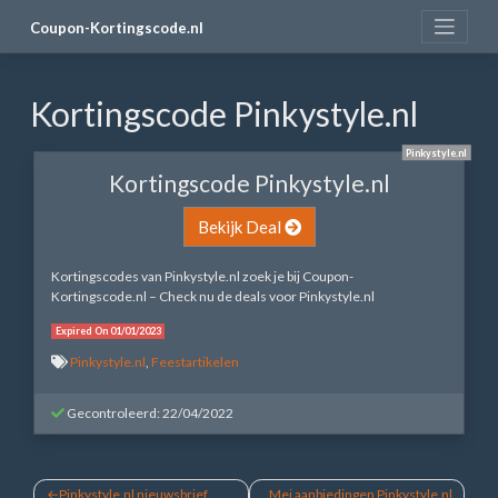
Skip
Coupon-Kortingscode.nl
to
content
Kortingscode Pinkystyle.nl
Pinkystyle.nl
Kortingscode Pinkystyle.nl
Bekijk Deal
Kortingscodes van Pinkystyle.nl zoek je bij Coupon-
Kortingscode.nl – Check nu de deals voor Pinkystyle.nl
Expired On 01/01/2023
Pinkystyle.nl
,
Feestartikelen
Gecontroleerd: 22/04/2022
Bericht
Pinkystyle.nl nieuwsbrief
Mei aanbiedingen Pinkystyle.nl