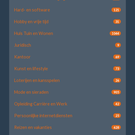
Hard- en software
121
Hobby en vrije tijd
31
Huis Tuin en Wonen
1044
Juridisch
9
Kantoor
69
Kunst en lifestyle
73
Loterijen en kansspelen
26
Mode en sieraden
905
Opleiding Carrière en Werk
42
Persoonlijke internetdiensten
25
Reizen en vakanties
628