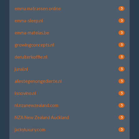
emma matrassen online
5
emma-sleep.nl
5
emma-matelas.be
5
growingconcepts.nl
5
deruiterkoffie.nl
5
junai.nl
5
allestegenongedierte.nl
5
innovino.nl
5
nl.nzanewzealand.com
5
NZA New Zealand Auckland
5
jackyluxury.com
5