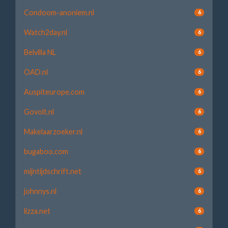
Condoom-anoniem.nl
6
Watch2day.nl
6
Belvilla NL
6
OAD.nl
6
Auspiteurope.com
6
Govolt.nl
6
Makelaarzoeker.nl
6
bugaboo.com
6
mijntijdschrift.net
6
johnnys.nl
6
lizza.net
6