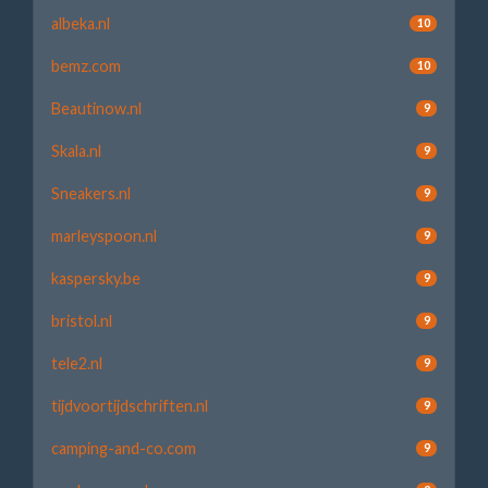
albeka.nl
10
bemz.com
10
Beautinow.nl
9
Skala.nl
9
Sneakers.nl
9
marleyspoon.nl
9
kaspersky.be
9
bristol.nl
9
tele2.nl
9
tijdvoortijdschriften.nl
9
camping-and-co.com
9