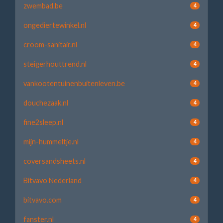
zwembad.be
4
ongediertewinkel.nl
4
croom-sanitair.nl
4
steigerhouttrend.nl
4
vankootentuinenbuitenleven.be
4
douchezaak.nl
4
fine2sleep.nl
4
mijn-hummeltje.nl
4
coversandsheets.nl
4
Bitvavo Nederland
4
bitvavo.com
4
fanster.nl
4