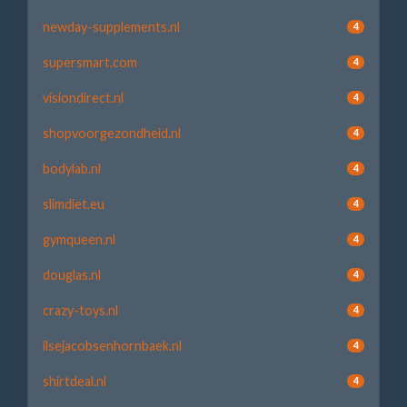
newday-supplements.nl
4
supersmart.com
4
visiondirect.nl
4
shopvoorgezondheid.nl
4
bodylab.nl
4
slimdiet.eu
4
gymqueen.nl
4
douglas.nl
4
crazy-toys.nl
4
ilsejacobsenhornbaek.nl
4
shirtdeal.nl
4