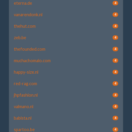
eterna.de
4
vanarendonk.nl
4
thehut.com
4
zeb.be
4
thefounded.com
4
muchachomalo.com
4
happy-size.nl
4
red-rag.com
4
jhpfashion.nl
4
valmano.nl
4
babista.nl
4
spartoo.be
4