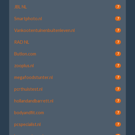
JBL NL
7
Smartphoto.nl
7
Vankootentuinenbuitenleven.nl
7
RAD NL
7
Butlon.com
7
zooplus.nl
7
megafoodstunter.nl
7
pcrthuistest.nl
7
hollandandbarrett.nl
7
bodyandfit.com
7
pcspecialist.nl
7