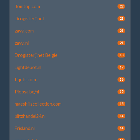
Tomtop.com
22
Drogisterij.net
21
zavvi.com
21
zavvi.nl
21
Drogisterij.net Belgie
18
Lightdepot.nl
17
tiqets.com
16
Plopsa.be/nl
15
maeshillscollection.com
15
blitzhandel24.nl
14
Frisland.nl
14