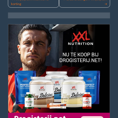
korting
navigatie