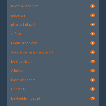
hoofdkussen.com
6
nisbets.nl
6
pixartprinting.nl
6
tefal.nl
6
Beddengoed.com
6
fivestarverrassingsreizen.nl
6
DeBloemist.nl
5
Albelli.nl
5
Barrelkings.com
5
Conrad NL
5
Dekbeddengoed.nl
5