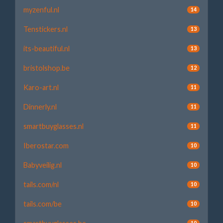
myzenful.nl
14
Tenstickers.nl
13
its-beautiful.nl
13
bristolshop.be
12
Karo-art.nl
11
Dinnerly.nl
11
smartbuyglasses.nl
11
Iberostar.com
10
Babyveilig.nl
10
tails.com/nl
10
tails.com/be
10
10