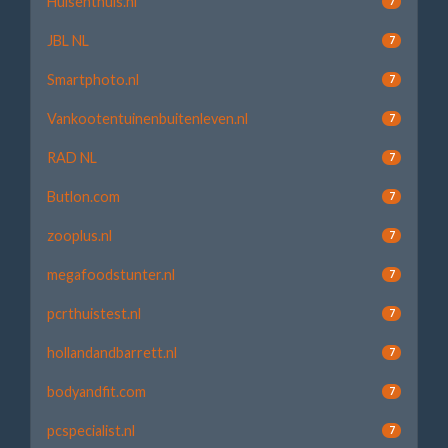
Huisenthuis.nl
7
JBL NL
7
Smartphoto.nl
7
Vankootentuinenbuitenleven.nl
7
RAD NL
7
Butlon.com
7
zooplus.nl
7
megafoodstunter.nl
7
pcrthuistest.nl
7
hollandandbarrett.nl
7
bodyandfit.com
7
pcspecialist.nl
7