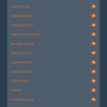
hartloterij.nl
5
versemaling.nl
5
Lampenlicht.nl
4
Ballonnenparade.nl
4
Banggood.com
4
Dealwizard.nl
4
Gardentrail.nl
4
Good4fun.nl
4
H10 Hotels
4
HEMA
4
Hotelsviva.com
4