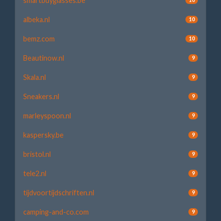
smartbuyglasses.be
albeka.nl
10
bemz.com
10
Beautinow.nl
9
Skala.nl
9
Sneakers.nl
9
marleyspoon.nl
9
kaspersky.be
9
bristol.nl
9
tele2.nl
9
tijdvoortijdschriften.nl
9
camping-and-co.com
9