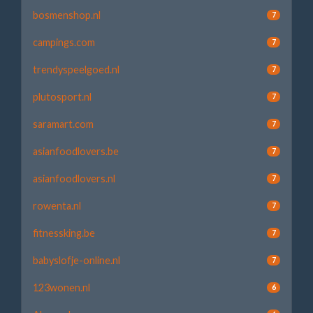
bosmenshop.nl
7
campings.com
7
trendyspeelgoed.nl
7
plutosport.nl
7
saramart.com
7
asianfoodlovers.be
7
asianfoodlovers.nl
7
rowenta.nl
7
fitnessking.be
7
babyslofje-online.nl
7
123wonen.nl
6