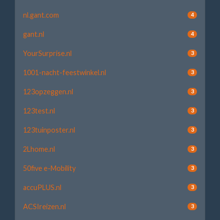
nl.gant.com
4
gant.nl
4
YourSurprise.nl
3
1001-nacht-feestwinkel.nl
3
123opzeggen.nl
3
123test.nl
3
123tuinposter.nl
3
2Lhome.nl
3
50five e-Mobility
3
accuPLUS.nl
3
ACSIreizen.nl
3