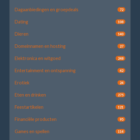
Dagaanbiedingen en groepdeals
72
Dating
108
Dieren
140
Domeinnamen en hosting
27
Elektronica en witgoed
248
Entertainment en ontspanning
42
Erotiek
24
Eten en drinken
275
Feestartikelen
121
Financiële producten
95
Games en spellen
114