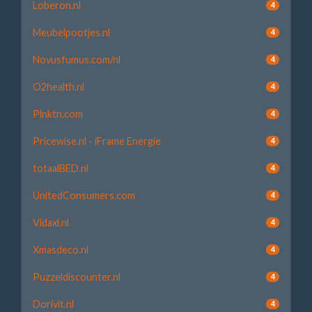
Loberon.nl
4
Meubelpootjes.nl
4
Novusfumus.com/nl
4
O2health.nl
4
Plnktn.com
4
Pricewise.nl - iFrame Energie
4
totaalBED.nl
4
UnitedConsumers.com
4
Vidaxl.nl
4
Xmasdeco.nl
4
Puzzeldiscounter.nl
4
Dorivit.nl
4