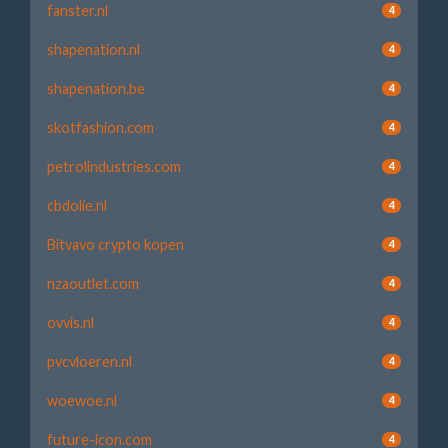
fanster.nl
4
shapenation.nl
4
shapenation.be
4
skotfashion.com
4
petrolindustries.com
4
cbdolie.nl
4
Bitvavo crypto kopen
4
nzaoutlet.com
4
ovvis.nl
4
pvcvloeren.nl
4
woewoe.nl
4
future-icon.com
4