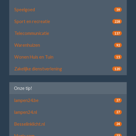
Speelgoed
59
Sport en recreatie
228
Telecommunicatie
137
Warenhuizen
92
Wonen Huis en Tuin
15
Zakelijke dienstverlening
120
Onze tip!
lampen24.be
27
lampen24.nl
27
Besselinklicht.nl
24
Magix.com
23