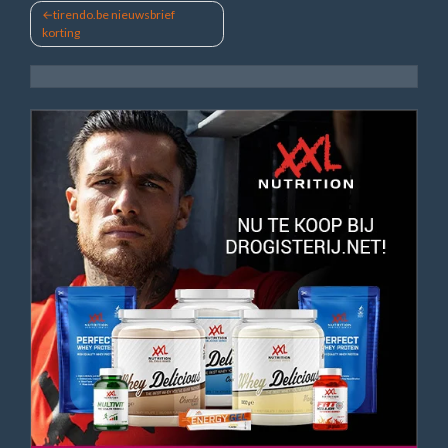
Bericht
tirendo.be nieuwsbrief
korting
navigatie