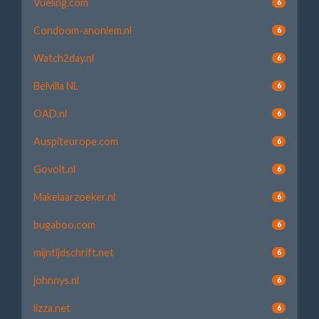
Vueling.com
6
Condoom-anoniem.nl
6
Watch2day.nl
6
Belvilla NL
6
OAD.nl
6
Auspiteurope.com
6
Govolt.nl
6
Makelaarzoeker.nl
6
bugaboo.com
6
mijntijdschrift.net
6
johnnys.nl
6
lizza.net
6