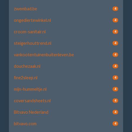
zwembad.be
4
ongediertewinkel.nl
4
croom-sanitair.nl
4
steigerhouttrend.nl
4
vankootentuinenbuitenleven.be
4
douchezaak.nl
4
fine2sleep.nl
4
mijn-hummeltje.nl
4
coversandsheets.nl
4
Bitvavo Nederland
4
bitvavo.com
4