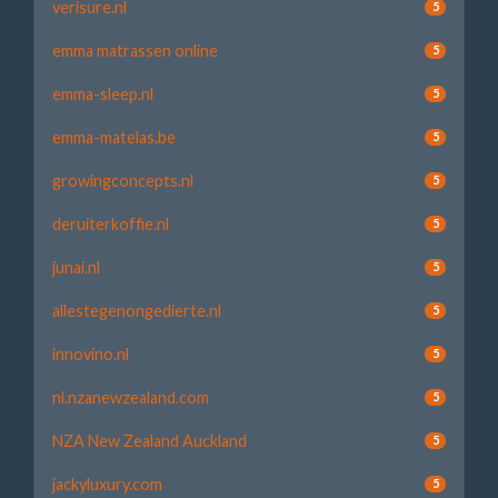
verisure.nl
5
emma matrassen online
5
emma-sleep.nl
5
emma-matelas.be
5
growingconcepts.nl
5
deruiterkoffie.nl
5
junai.nl
5
allestegenongedierte.nl
5
innovino.nl
5
nl.nzanewzealand.com
5
NZA New Zealand Auckland
5
jackyluxury.com
5