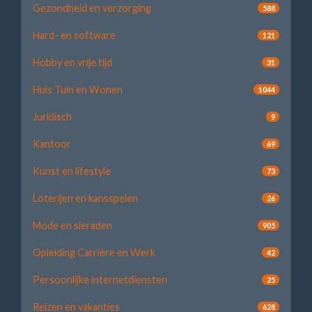
Gezondheid en verzorging
588
Hard- en software
121
Hobby en vrije tijd
31
Huis Tuin en Wonen
1044
Juridisch
9
Kantoor
69
Kunst en lifestyle
73
Loterijen en kansspelen
26
Mode en sieraden
905
Opleiding Carrière en Werk
42
Persoonlijke internetdiensten
25
Reizen en vakanties
628