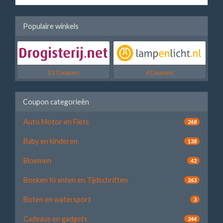
Populaire winkels
21 Coupons
4 Coupons
Coupon categorieën
Auto Motor en Fiets
268
Baby en kinderen
138
Bloemen
42
Boeken Kranten en Tijdschriften
263
Boten en watersport
3
Cadeaus en gadgets
244