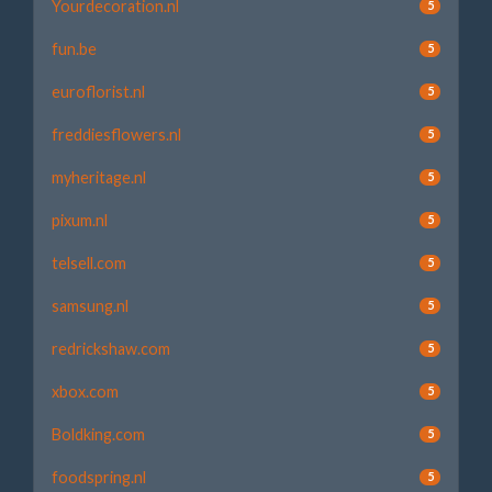
Yourdecoration.nl
5
fun.be
5
euroflorist.nl
5
freddiesflowers.nl
5
myheritage.nl
5
pixum.nl
5
telsell.com
5
samsung.nl
5
redrickshaw.com
5
xbox.com
5
Boldking.com
5
foodspring.nl
5