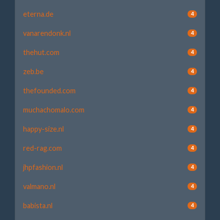
eterna.de
4
vanarendonk.nl
4
thehut.com
4
zeb.be
4
thefounded.com
4
muchachomalo.com
4
happy-size.nl
4
red-rag.com
4
jhpfashion.nl
4
valmano.nl
4
babista.nl
4