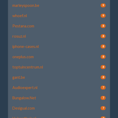
marleyspoon.be
9
whoef.nl
9
Pestana.com
8
rosuz.nl
8
iphone-cases.nl
8
oneplus.com
8
toptuincentrum.nl
8
gant.be
8
Audioexpert.nl
7
Bungalow.Net
7
Desigual.com
7