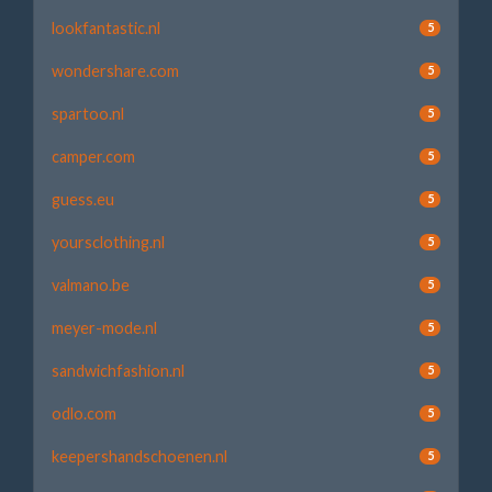
lookfantastic.nl
5
wondershare.com
5
spartoo.nl
5
camper.com
5
guess.eu
5
yoursclothing.nl
5
valmano.be
5
meyer-mode.nl
5
sandwichfashion.nl
5
odlo.com
5
keepershandschoenen.nl
5