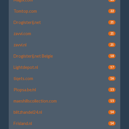
Tomtop.com
22
Drogisterij.net
21
zavvi.com
21
zavvi.nl
21
Drogisterij.net Belgie
18
Lightdepot.nl
17
tiqets.com
16
Plopsa.be/nl
15
maeshillscollection.com
15
blitzhandel24.nl
14
Frisland.nl
14