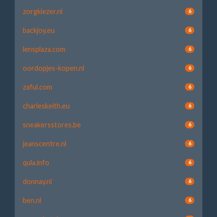
zorgkiezer.nl
6
backjoy.eu
6
lensplaza.com
6
oordopjes-kopen.nl
6
zaful.com
6
charleskeith.eu
6
sneakersstores.be
6
jeanscentre.nl
6
qula.info
6
donnay.nl
6
ben.nl
6