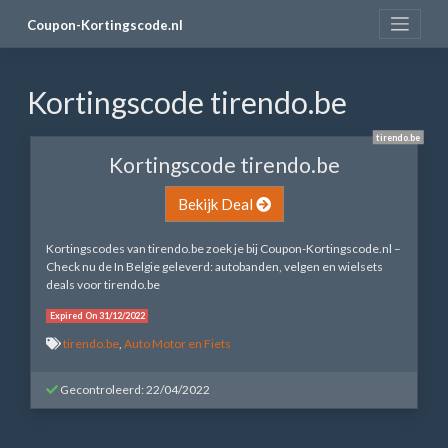
Skip
Coupon-Kortingscode.nl
to
content
Kortingscode tirendo.be
tirendo.be
Kortingscode tirendo.be
Bekijk Deal
Kortingscodes van tirendo.be zoek je bij Coupon-Kortingscode.nl –
Check nu de In Belgie geleverd: autobanden, velgen en wielsets
deals voor tirendo.be
Expired On 31/12/2022
tirendo.be
,
Auto Motor en Fiets
Gecontroleerd: 22/04/2022