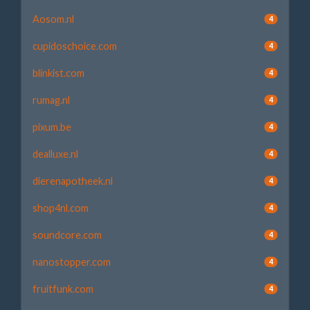
Aosom.nl
4
cupidoschoice.com
4
blinkist.com
4
rumag.nl
4
pixum.be
4
dealluxe.nl
4
dierenapotheek.nl
4
shop4nl.com
4
soundcore.com
4
nanostopper.com
4
fruitfunk.com
4