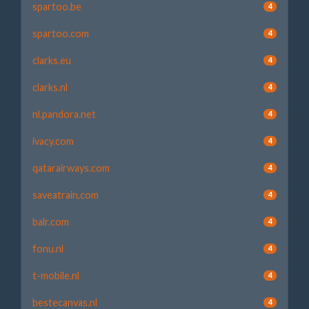
spartoo.be
4
spartoo.com
4
clarks.eu
4
clarks.nl
4
nl.pandora.net
4
ivacy.com
4
qatarairways.com
4
saveatrain.com
4
balr.com
4
fonu.nl
4
t-mobile.nl
4
bestecanvas.nl
4