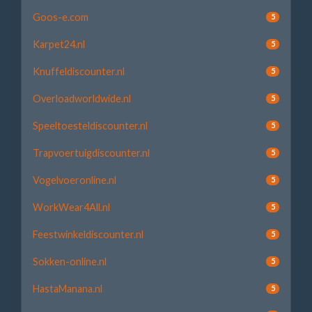
Goos-e.com
5
Karpet24.nl
5
Knuffeldiscounter.nl
5
Overloadworldwide.nl
5
Speeltoesteldiscounter.nl
5
Trapvoertuigdiscounter.nl
5
Vogelvoeronline.nl
5
WorkWear4All.nl
5
Feestwinkeldiscounter.nl
5
Sokken-online.nl
5
HastaManana.nl
5