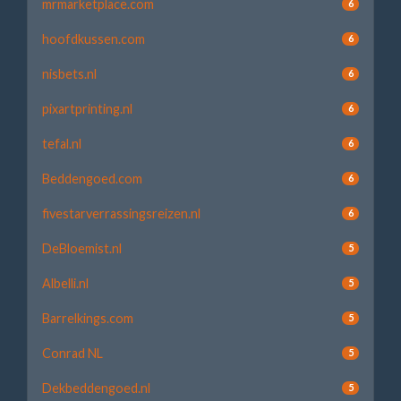
mrmarketplace.com
6
hoofdkussen.com
6
nisbets.nl
6
pixartprinting.nl
6
tefal.nl
6
Beddengoed.com
6
fivestarverrassingsreizen.nl
6
DeBloemist.nl
5
Albelli.nl
5
Barrelkings.com
5
Conrad NL
5
Dekbeddengoed.nl
5