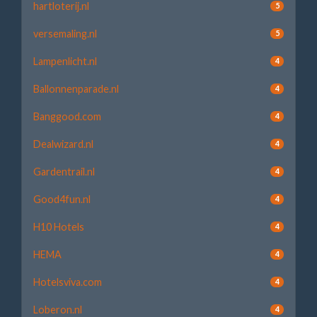
hartloterij.nl
5
versemaling.nl
5
Lampenlicht.nl
4
Ballonnenparade.nl
4
Banggood.com
4
Dealwizard.nl
4
Gardentrail.nl
4
Good4fun.nl
4
H10 Hotels
4
HEMA
4
Hotelsviva.com
4
Loberon.nl
4