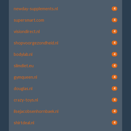
newday-supplements.nl
4
supersmart.com
4
visiondirect.nl
4
shopvoorgezondheid.nl
4
bodylab.nl
4
slimdiet.eu
4
gymqueen.nl
4
douglas.nl
4
crazy-toys.nl
4
ilsejacobsenhornbaek.nl
4
shirtdeal.nl
4