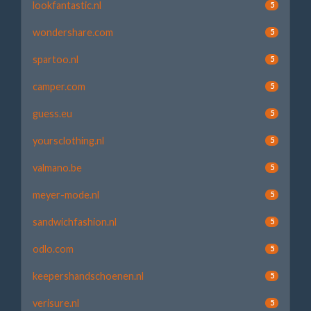
lookfantastic.nl
5
wondershare.com
5
spartoo.nl
5
camper.com
5
guess.eu
5
yoursclothing.nl
5
valmano.be
5
meyer-mode.nl
5
sandwichfashion.nl
5
odlo.com
5
keepershandschoenen.nl
5
verisure.nl
5