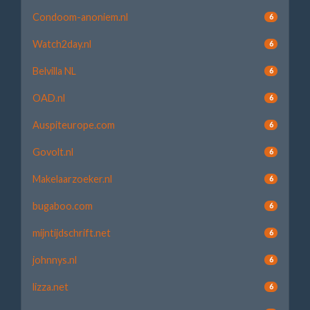
Condoom-anoniem.nl
6
Watch2day.nl
6
Belvilla NL
6
OAD.nl
6
Auspiteurope.com
6
Govolt.nl
6
Makelaarzoeker.nl
6
bugaboo.com
6
mijntijdschrift.net
6
johnnys.nl
6
lizza.net
6