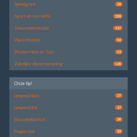
Speelgoed
59
Sport en recreatie
228
Telecommunicatie
137
Warenhuizen
92
Wonen Huis en Tuin
15
Zakelijke dienstverlening
120
Onze tip!
lampen24.be
27
lampen24.nl
27
Besselinklicht.nl
24
Magix.com
23