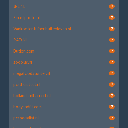
JBL NL
7
Smartphoto.nl
7
Vankootentuinenbuitenleven.nl
7
RAD NL
7
Butlon.com
7
zooplus.nl
7
megafoodstunter.nl
7
pcrthuistest.nl
7
hollandandbarrett.nl
7
bodyandfit.com
7
pcspecialist.nl
7