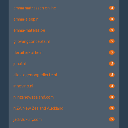
emma matrassen online
5
emma-sleep.nl
5
emma-matelas.be
5
growingconcepts.nl
5
deruiterkoffie.nl
5
junai.nl
5
allestegenongedierte.nl
5
innovino.nl
5
nl.nzanewzealand.com
5
NZA New Zealand Auckland
5
jackyluxury.com
5