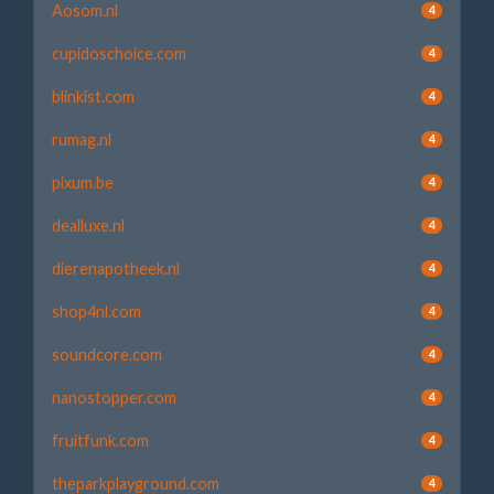
Aosom.nl
4
cupidoschoice.com
4
blinkist.com
4
rumag.nl
4
pixum.be
4
dealluxe.nl
4
dierenapotheek.nl
4
shop4nl.com
4
soundcore.com
4
nanostopper.com
4
fruitfunk.com
4
theparkplayground.com
4