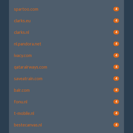
spartoo.com
4
clarks.eu
4
clarks.nl
4
nl.pandora.net
4
ivacy.com
4
qatarairways.com
4
saveatrain.com
4
balr.com
4
fonu.nl
4
t-mobile.nl
4
bestecanvas.nl
4