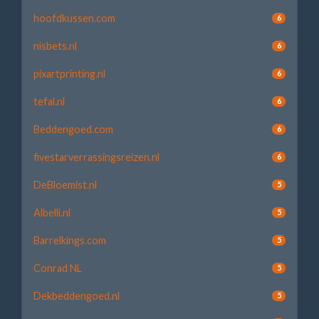
hoofdkussen.com
6
nisbets.nl
6
pixartprinting.nl
6
tefal.nl
6
Beddengoed.com
6
fivestarverrassingsreizen.nl
6
DeBloemist.nl
5
Albelli.nl
5
Barrelkings.com
5
Conrad NL
5
Dekbeddengoed.nl
5