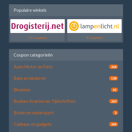
Populaire winkels
21 Coupons
4 Coupons
Coupon categorieën
Auto Motor en Fiets
268
Baby en kinderen
138
Bloemen
42
Boeken Kranten en Tijdschriften
263
Boten en watersport
3
Cadeaus en gadgets
244