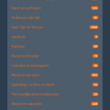
Hard- en software
121
Hobby en vrije tijd
31
Huis Tuin en Wonen
1044
Juridisch
9
Kantoor
69
Kunst en lifestyle
73
Loterijen en kansspelen
26
Mode en sieraden
905
Opleiding Carrière en Werk
42
Persoonlijke internetdiensten
25
Reizen en vakanties
628