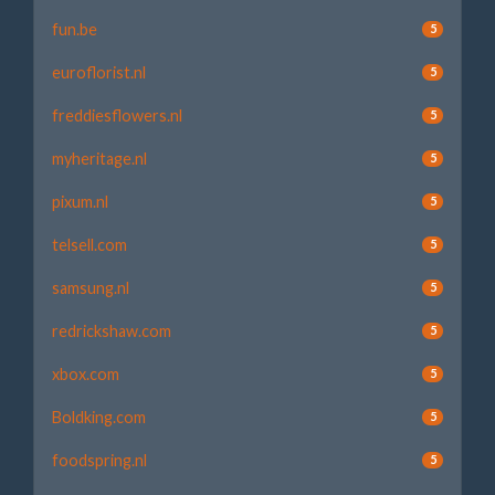
fun.be
5
euroflorist.nl
5
freddiesflowers.nl
5
myheritage.nl
5
pixum.nl
5
telsell.com
5
samsung.nl
5
redrickshaw.com
5
xbox.com
5
Boldking.com
5
foodspring.nl
5