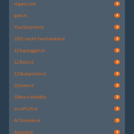
nl.gant.com
4
gant.nl
4
YourSurprise.nl
3
1001-nacht-feestwinkel.nl
3
123opzeggen.nl
3
123test.nl
3
123tuinposter.nl
3
2Lhome.nl
3
50five e-Mobility
3
accuPLUS.nl
3
ACSIreizen.nl
3
Adzuna.nl
3