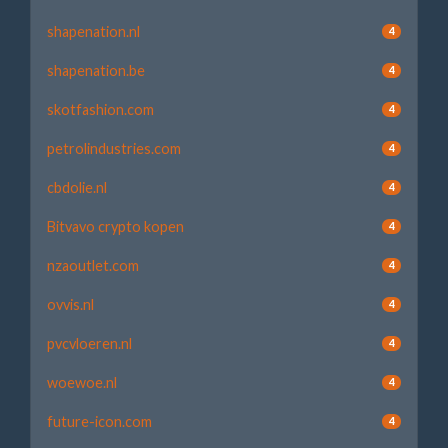
shapenation.nl
4
shapenation.be
4
skotfashion.com
4
petrolindustries.com
4
cbdolie.nl
4
Bitvavo crypto kopen
4
nzaoutlet.com
4
ovvis.nl
4
pvcvloeren.nl
4
woewoe.nl
4
future-icon.com
4