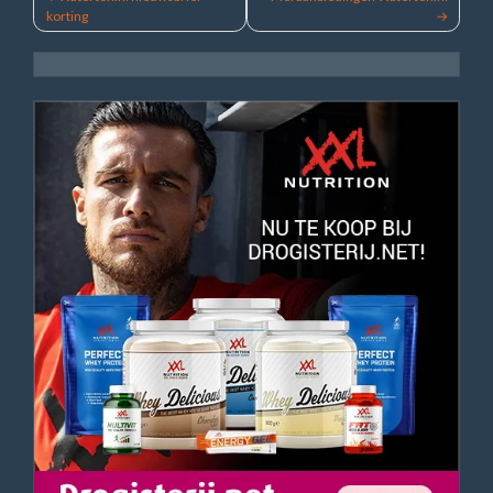
korting
navigatie