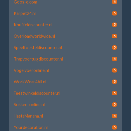
Goos-e.com
5
Karpet24.nl
5
Knuffeldiscounter.nl
5
Overloadworldwide.nl
5
Speeltoesteldiscounter.nl
5
Trapvoertuigdiscounter.nl
5
Vogelvoeronline.nl
5
WorkWear4All.nl
5
Feestwinkeldiscounter.nl
5
Sokken-online.nl
5
HastaManana.nl
5
Yourdecoration.nl
5