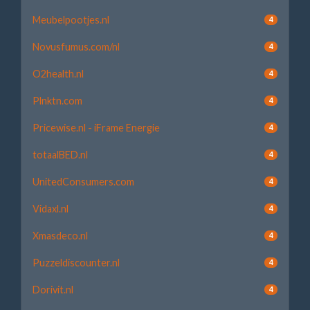
Meubelpootjes.nl
4
Novusfumus.com/nl
4
O2health.nl
4
Plnktn.com
4
Pricewise.nl - iFrame Energie
4
totaalBED.nl
4
UnitedConsumers.com
4
Vidaxl.nl
4
Xmasdeco.nl
4
Puzzeldiscounter.nl
4
Dorivit.nl
4