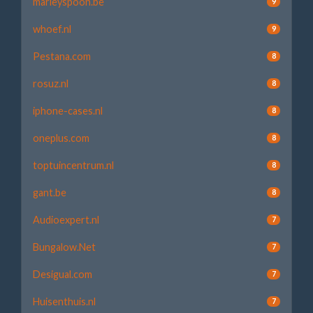
marleyspoon.be
9
whoef.nl
9
Pestana.com
8
rosuz.nl
8
iphone-cases.nl
8
oneplus.com
8
toptuincentrum.nl
8
gant.be
8
Audioexpert.nl
7
Bungalow.Net
7
Desigual.com
7
Huisenthuis.nl
7