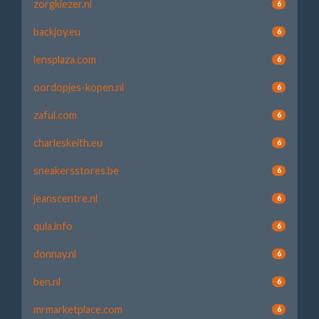
zorgkiezer.nl
6
backjoy.eu
6
lensplaza.com
6
oordopjes-kopen.nl
6
zaful.com
6
charleskeith.eu
6
sneakersstores.be
6
jeanscentre.nl
6
qula.info
6
donnay.nl
6
ben.nl
6
mrmarketplace.com
6