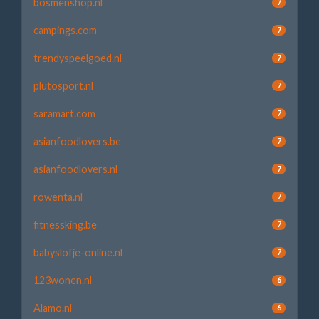
bosmenshop.nl
7
campings.com
7
trendyspeelgoed.nl
7
plutosport.nl
7
saramart.com
7
asianfoodlovers.be
7
asianfoodlovers.nl
7
rowenta.nl
7
fitnessking.be
7
babyslofje-online.nl
7
123wonen.nl
6
Alamo.nl
6