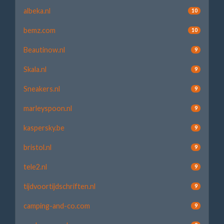
albeka.nl
10
bemz.com
10
Beautinow.nl
9
Skala.nl
9
Sneakers.nl
9
marleyspoon.nl
9
kaspersky.be
9
bristol.nl
9
tele2.nl
9
tijdvoortijdschriften.nl
9
camping-and-co.com
9