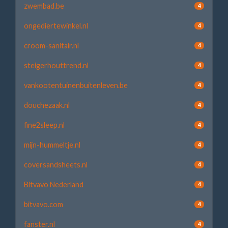
zwembad.be
4
ongediertewinkel.nl
4
croom-sanitair.nl
4
steigerhouttrend.nl
4
vankootentuinenbuitenleven.be
4
douchezaak.nl
4
fine2sleep.nl
4
mijn-hummeltje.nl
4
coversandsheets.nl
4
Bitvavo Nederland
4
bitvavo.com
4
fanster.nl
4