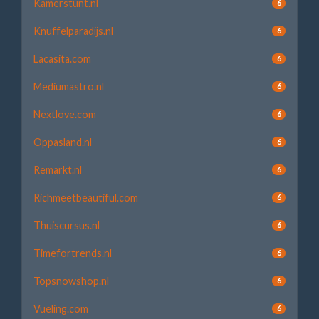
Kamerstunt.nl
6
Knuffelparadijs.nl
6
Lacasita.com
6
Mediumastro.nl
6
Nextlove.com
6
Oppasland.nl
6
Remarkt.nl
6
Richmeetbeautiful.com
6
Thuiscursus.nl
6
Timefortrends.nl
6
Topsnowshop.nl
6
Vueling.com
6