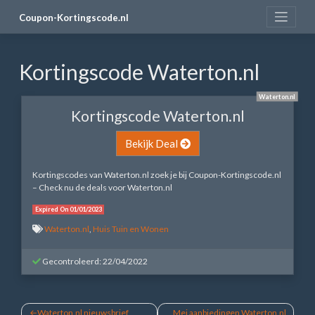
Skip
Coupon-Kortingscode.nl
to
content
Kortingscode Waterton.nl
Waterton.nl
Kortingscode Waterton.nl
Bekijk Deal
Kortingscodes van Waterton.nl zoek je bij Coupon-Kortingscode.nl
– Check nu de deals voor Waterton.nl
Expired On 01/01/2023
Waterton.nl
,
Huis Tuin en Wonen
Gecontroleerd: 22/04/2022
Bericht
Waterton.nl nieuwsbrief
Mei aanbiedingen Waterton.nl