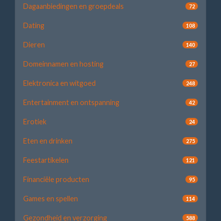
Dagaanbiedingen en groepdeals
72
Dating
108
Dieren
140
Domeinnamen en hosting
27
Elektronica en witgoed
248
Entertainment en ontspanning
42
Erotiek
24
Eten en drinken
275
Feestartikelen
121
Financiële producten
95
Games en spellen
114
Gezondheid en verzorging
588