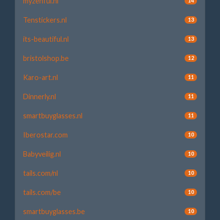
myzenful.nl
14
Tenstickers.nl
13
its-beautiful.nl
13
bristolshop.be
12
Karo-art.nl
11
Dinnerly.nl
11
smartbuyglasses.nl
11
Iberostar.com
10
Babyveilig.nl
10
tails.com/nl
10
tails.com/be
10
smartbuyglasses.be
10