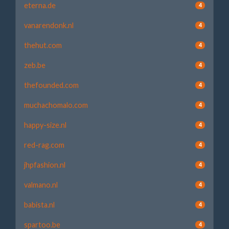
eterna.de
4
vanarendonk.nl
4
thehut.com
4
zeb.be
4
thefounded.com
4
muchachomalo.com
4
happy-size.nl
4
red-rag.com
4
jhpfashion.nl
4
valmano.nl
4
babista.nl
4
spartoo.be
4