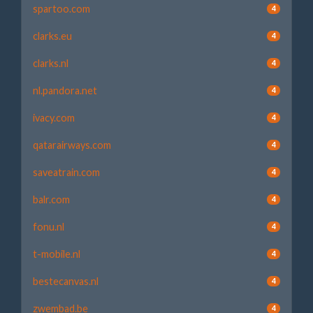
spartoo.com
4
clarks.eu
4
clarks.nl
4
nl.pandora.net
4
ivacy.com
4
qatarairways.com
4
saveatrain.com
4
balr.com
4
fonu.nl
4
t-mobile.nl
4
bestecanvas.nl
4
zwembad.be
4