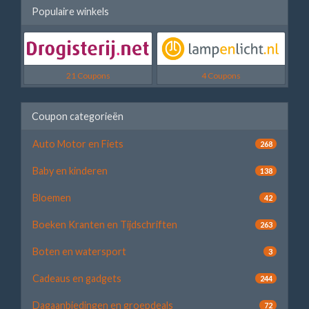
Populaire winkels
21 Coupons
4 Coupons
Coupon categorieën
Auto Motor en Fiets
268
Baby en kinderen
138
Bloemen
42
Boeken Kranten en Tijdschriften
263
Boten en watersport
3
Cadeaus en gadgets
244
Dagaanbiedingen en groepdeals
72