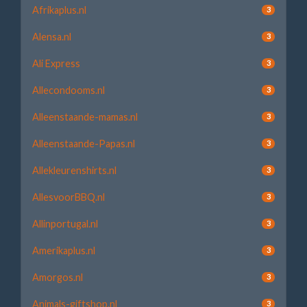
Afrikaplus.nl
3
Alensa.nl
3
Ali Express
3
Allecondooms.nl
3
Alleenstaande-mamas.nl
3
Alleenstaande-Papas.nl
3
Allekleurenshirts.nl
3
AllesvoorBBQ.nl
3
Allinportugal.nl
3
Amerikaplus.nl
3
Amorgos.nl
3
Animals-giftshop.nl
3