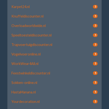
Karpet24.nl
5
Knuffeldiscounter.nl
5
Overloadworldwide.nl
5
Speeltoesteldiscounter.nl
5
Trapvoertuigdiscounter.nl
5
Vogelvoeronline.nl
5
WorkWear4All.nl
5
Feestwinkeldiscounter.nl
5
Sokken-online.nl
5
HastaManana.nl
5
Yourdecoration.nl
5