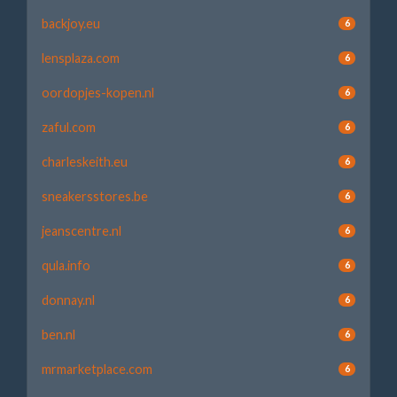
backjoy.eu
6
lensplaza.com
6
oordopjes-kopen.nl
6
zaful.com
6
charleskeith.eu
6
sneakersstores.be
6
jeanscentre.nl
6
qula.info
6
donnay.nl
6
ben.nl
6
mrmarketplace.com
6