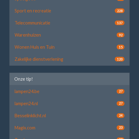
Sport en recreatie
228
Telecommunicatie
137
Warenhuizen
92
Wonen Huis en Tuin
15
Zakelijke dienstverlening
120
Onze tip!
lampen24.be
27
lampen24.nl
27
Besselinklicht.nl
24
Magix.com
23