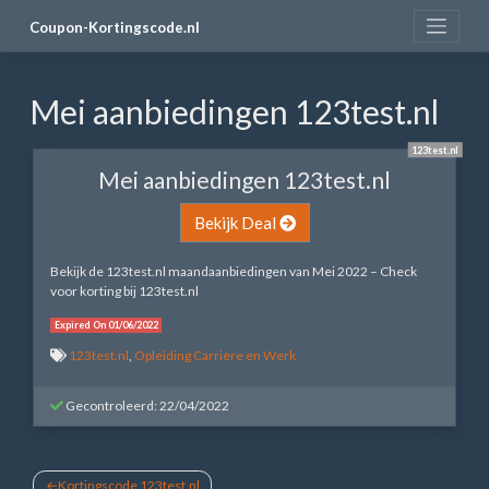
Skip
Coupon-Kortingscode.nl
to
content
Mei aanbiedingen 123test.nl
123test.nl
Mei aanbiedingen 123test.nl
Bekijk Deal
Bekijk de 123test.nl maandaanbiedingen van Mei 2022 – Check
voor korting bij 123test.nl
Expired On 01/06/2022
123test.nl
,
Opleiding Carrière en Werk
Gecontroleerd: 22/04/2022
Bericht
Kortingscode 123test.nl