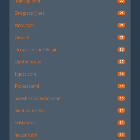
Tomtop.com
22
Drogisterij.net
21
zavvi.com
21
zavvi.nl
21
Drogisterij.net Belgie
18
Lightdepot.nl
17
tiqets.com
16
Plopsa.be/nl
15
maeshillscollection.com
15
blitzhandel24.nl
14
Frisland.nl
14
myzenful.nl
14