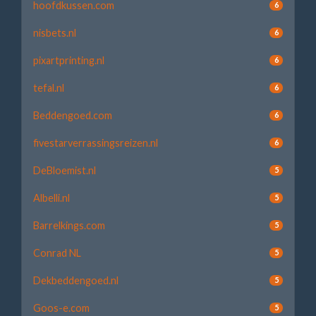
hoofdkussen.com
6
nisbets.nl
6
pixartprinting.nl
6
tefal.nl
6
Beddengoed.com
6
fivestarverrassingsreizen.nl
6
DeBloemist.nl
5
Albelli.nl
5
Barrelkings.com
5
Conrad NL
5
Dekbeddengoed.nl
5
Goos-e.com
5