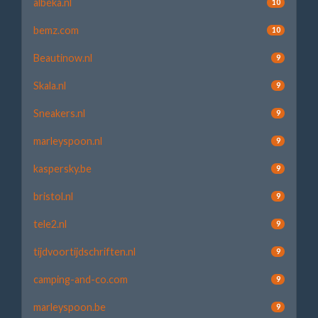
albeka.nl
10
bemz.com
10
Beautinow.nl
9
Skala.nl
9
Sneakers.nl
9
marleyspoon.nl
9
kaspersky.be
9
bristol.nl
9
tele2.nl
9
tijdvoortijdschriften.nl
9
camping-and-co.com
9
marleyspoon.be
9