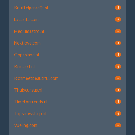
Knuffelparadijs.nl
6
Lacasita.com
6
Mediumastro.nl
6
Nextlove.com
6
Oppasland.nl
6
Remarkt.nl
6
Richmeetbeautiful.com
6
Thuiscursus.nl
6
Timefortrends.nl
6
Topsnowshop.nl
6
Vueling.com
6