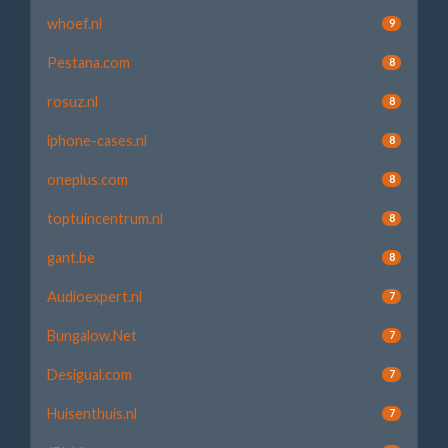
whoef.nl
9
Pestana.com
8
rosuz.nl
8
iphone-cases.nl
8
oneplus.com
8
toptuincentrum.nl
8
gant.be
8
Audioexpert.nl
7
Bungalow.Net
7
Desigual.com
7
Huisenthuis.nl
7