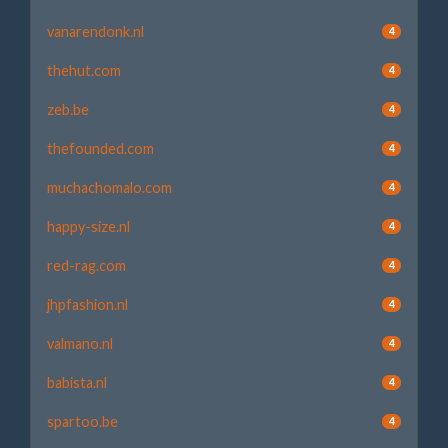
vanarendonk.nl
4
thehut.com
4
zeb.be
4
thefounded.com
4
muchachomalo.com
4
happy-size.nl
4
red-rag.com
4
jhpfashion.nl
4
valmano.nl
4
babista.nl
4
spartoo.be
4