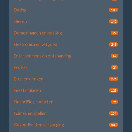
Dating
108
Dieren
140
Domeinnamen en hosting
27
Elektronica en witgoed
248
Entertainment en ontspanning
42
Erotiek
24
Eten en drinken
275
Feestartikelen
121
Financiële producten
95
Games en spellen
114
Gezondheid en verzorging
588