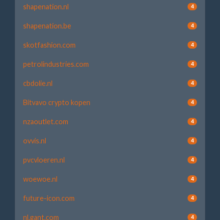
shapenation.nl
4
shapenation.be
4
skotfashion.com
4
petrolindustries.com
4
cbdolie.nl
4
Bitvavo crypto kopen
4
nzaoutlet.com
4
ovvis.nl
4
pvcvloeren.nl
4
woewoe.nl
4
future-icon.com
4
nl.gant.com
4