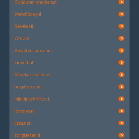
Condoom-anoniem.nl
6
Watch2day.nl
6
Belvilla NL
6
OAD.nl
6
Auspiteurope.com
6
Govolt.nl
6
Makelaarzoeker.nl
6
bugaboo.com
6
mijntijdschrift.net
6
johnnys.nl
6
lizza.net
6
zorgkiezer.nl
6