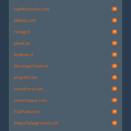
cupidoschoice.com
4
blinkist.com
4
rumag.nl
4
pixum.be
4
dealluxe.nl
4
dierenapotheek.nl
4
shop4nl.com
4
soundcore.com
4
nanostopper.com
4
fruitfunk.com
4
theparkplayground.com
4