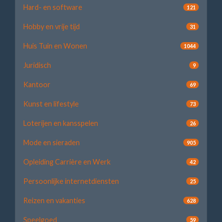
Hard- en software
121
Hobby en vrije tijd
31
Huis Tuin en Wonen
1044
Juridisch
9
Kantoor
69
Kunst en lifestyle
73
Loterijen en kansspelen
26
Mode en sieraden
905
Opleiding Carrière en Werk
42
Persoonlijke internetdiensten
25
Reizen en vakanties
628
Speelgoed
59