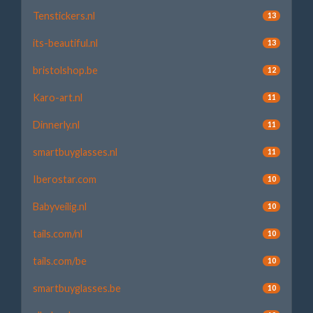
Tenstickers.nl
13
its-beautiful.nl
13
bristolshop.be
12
Karo-art.nl
11
Dinnerly.nl
11
smartbuyglasses.nl
11
Iberostar.com
10
Babyveilig.nl
10
tails.com/nl
10
tails.com/be
10
smartbuyglasses.be
10