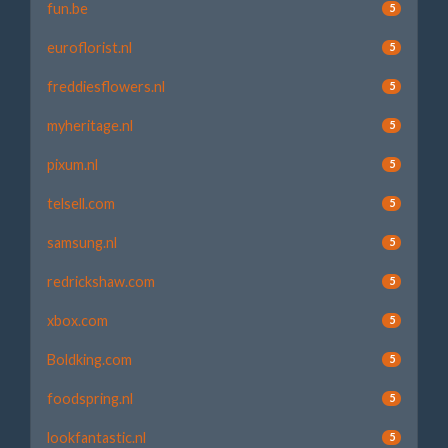
fun.be
5
euroflorist.nl
5
freddiesflowers.nl
5
myheritage.nl
5
pixum.nl
5
telsell.com
5
samsung.nl
5
redrickshaw.com
5
xbox.com
5
Boldking.com
5
foodspring.nl
5
lookfantastic.nl
5