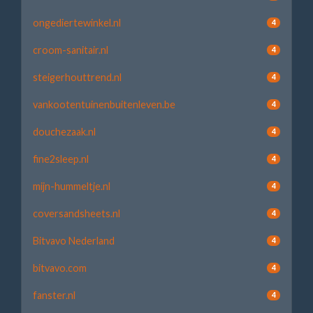
ongediertewinkel.nl
4
croom-sanitair.nl
4
steigerhouttrend.nl
4
vankootentuinenbuitenleven.be
4
douchezaak.nl
4
fine2sleep.nl
4
mijn-hummeltje.nl
4
coversandsheets.nl
4
Bitvavo Nederland
4
bitvavo.com
4
fanster.nl
4