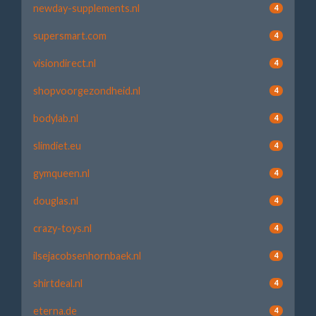
newday-supplements.nl
4
supersmart.com
4
visiondirect.nl
4
shopvoorgezondheid.nl
4
bodylab.nl
4
slimdiet.eu
4
gymqueen.nl
4
douglas.nl
4
crazy-toys.nl
4
ilsejacobsenhornbaek.nl
4
shirtdeal.nl
4
eterna.de
4