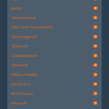
gant.nl
4
YourSurprise.nl
3
1001-nacht-feestwinkel.nl
3
123opzeggen.nl
3
123test.nl
3
123tuinposter.nl
3
2Lhome.nl
3
50five e-Mobility
3
accuPLUS.nl
3
ACSIreizen.nl
3
Adzuna.nl
3