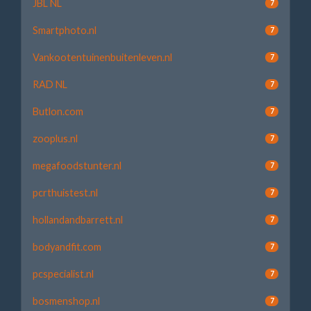
JBL NL
7
Smartphoto.nl
7
Vankootentuinenbuitenleven.nl
7
RAD NL
7
Butlon.com
7
zooplus.nl
7
megafoodstunter.nl
7
pcrthuistest.nl
7
hollandandbarrett.nl
7
bodyandfit.com
7
pcspecialist.nl
7
bosmenshop.nl
7