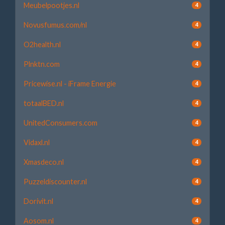
Meubelpootjes.nl
4
Novusfumus.com/nl
4
O2health.nl
4
Plnktn.com
4
Pricewise.nl - iFrame Energie
4
totaalBED.nl
4
UnitedConsumers.com
4
Vidaxl.nl
4
Xmasdeco.nl
4
Puzzeldiscounter.nl
4
Dorivit.nl
4
Aosom.nl
4