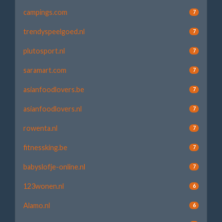
campings.com
7
trendyspeelgoed.nl
7
plutosport.nl
7
saramart.com
7
asianfoodlovers.be
7
asianfoodlovers.nl
7
rowenta.nl
7
fitnessking.be
7
babyslofje-online.nl
7
123wonen.nl
6
Alamo.nl
6