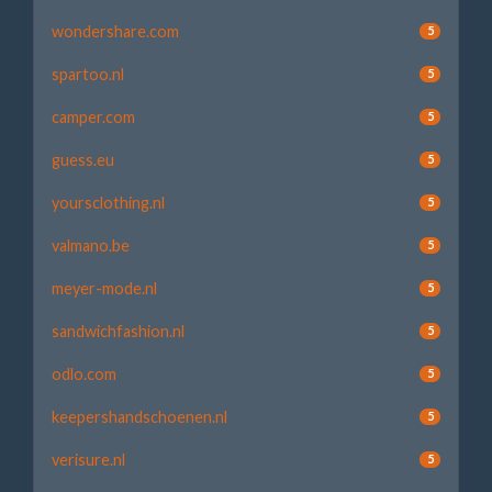
wondershare.com
5
spartoo.nl
5
camper.com
5
guess.eu
5
yoursclothing.nl
5
valmano.be
5
meyer-mode.nl
5
sandwichfashion.nl
5
odlo.com
5
keepershandschoenen.nl
5
verisure.nl
5