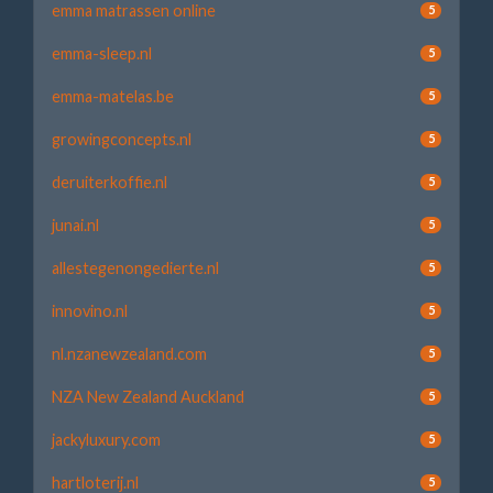
emma matrassen online
5
emma-sleep.nl
5
emma-matelas.be
5
growingconcepts.nl
5
deruiterkoffie.nl
5
junai.nl
5
allestegenongedierte.nl
5
innovino.nl
5
nl.nzanewzealand.com
5
NZA New Zealand Auckland
5
jackyluxury.com
5
hartloterij.nl
5