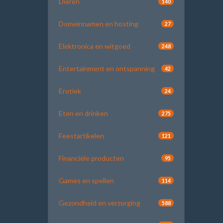
Dieren
140
Domeinnamen en hosting
27
Elektronica en witgoed
248
Entertainment en ontspanning
42
Erotiek
24
Eten en drinken
275
Feestartikelen
121
Financiële producten
95
Games en spellen
114
Gezondheid en verzorging
588