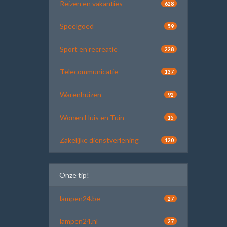
Reizen en vakanties
628
Speelgoed
59
Sport en recreatie
228
Telecommunicatie
137
Warenhuizen
92
Wonen Huis en Tuin
15
Zakelijke dienstverlening
120
Onze tip!
lampen24.be
27
lampen24.nl
27