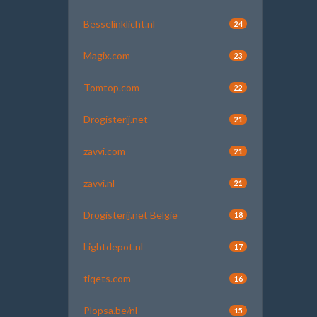
Besselinklicht.nl
24
Magix.com
23
Tomtop.com
22
Drogisterij.net
21
zavvi.com
21
zavvi.nl
21
Drogisterij.net Belgie
18
Lightdepot.nl
17
tiqets.com
16
Plopsa.be/nl
15