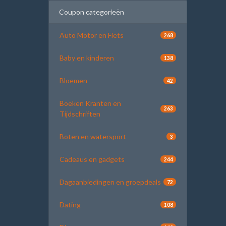
Coupon categorieën
Auto Motor en Fiets
268
Baby en kinderen
138
Bloemen
42
Boeken Kranten en
263
Tijdschriften
Boten en watersport
3
Cadeaus en gadgets
244
Dagaanbiedingen en groepdeals
72
Dating
108