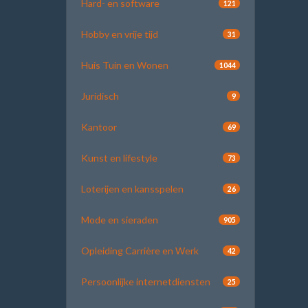
Hard- en software
121
Hobby en vrije tijd
31
Huis Tuin en Wonen
1044
Juridisch
9
Kantoor
69
Kunst en lifestyle
73
Loterijen en kansspelen
26
Mode en sieraden
905
Opleiding Carrière en Werk
42
Persoonlijke internetdiensten
25