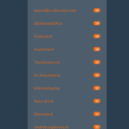
maeshillscollection.com
15
blitzhandel24.nl
14
Frisland.nl
14
myzenful.nl
14
Tenstickers.nl
13
its-beautiful.nl
13
bristolshop.be
12
Karo-art.nl
11
Dinnerly.nl
11
smartbuyglasses.nl
11