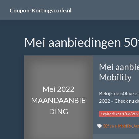
Skip
Coupon-Kortingscode.nl
to
content
Mei aanbiedingen 50f
Mei aanbie
Mobility
Mei 2022
Bekijk de 50five 
MAANDAANBIE
2022 – Check nu de
DING
Expired On 01/06/202
50five e-Mobility
,
Aut