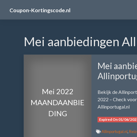
Skip
Coupon-Kortingscode.nl
to
content
Mei aanbiedingen All
Mei aanbi
Allinportu
Mei 2022
Bekijk de Allinpor
2022 – Check voor 
MAANDAANBIE
Allinportugal.nl
DING
Expired On 01/06/202
Allinportugal.nl
,
Reiz