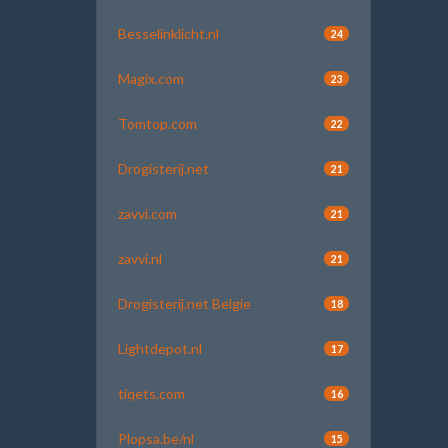
Besselinklicht.nl
24
Magix.com
23
Tomtop.com
22
Drogisterij.net
21
zavvi.com
21
zavvi.nl
21
Drogisterij.net Belgie
18
Lightdepot.nl
17
tiqets.com
16
Plopsa.be/nl
15