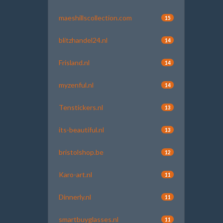
maeshillscollection.com
15
blitzhandel24.nl
14
Frisland.nl
14
myzenful.nl
14
Tenstickers.nl
13
its-beautiful.nl
13
bristolshop.be
12
Karo-art.nl
11
Dinnerly.nl
11
smartbuyglasses.nl
11