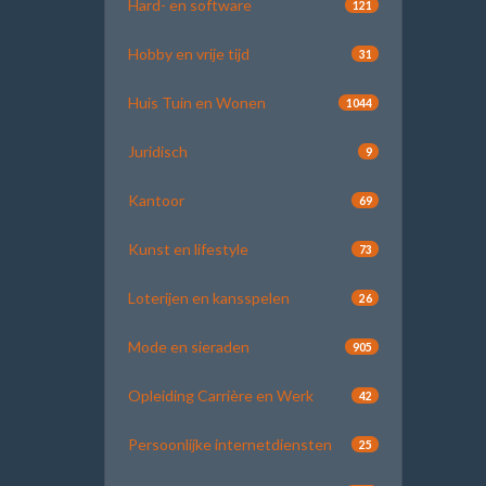
Hard- en software
121
Hobby en vrije tijd
31
Huis Tuin en Wonen
1044
Juridisch
9
Kantoor
69
Kunst en lifestyle
73
Loterijen en kansspelen
26
Mode en sieraden
905
Opleiding Carrière en Werk
42
Persoonlijke internetdiensten
25