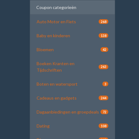
Coupon categorieën
Auto Motor en Fiets
268
Baby en kinderen
138
Bloemen
42
Boeken Kranten en
263
Tijdschriften
Boten en watersport
3
Cadeaus en gadgets
244
Dagaanbiedingen en groepdeals
72
Dating
108