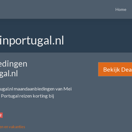
Home
inportugal.nl
edingen
Bekijk Dea
gal.nl
tugal.nl maandaanbiedingen van Mei
Portugal reizen korting bij
2
en en vakanties