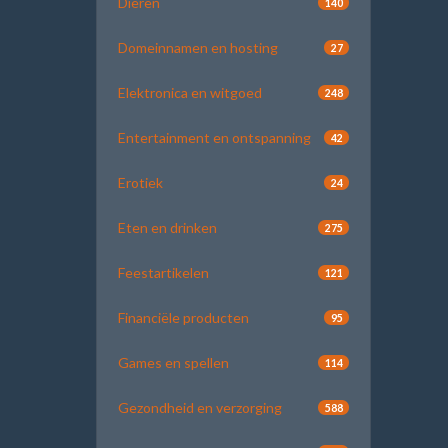
Dieren
140
Domeinnamen en hosting
27
Elektronica en witgoed
248
Entertainment en ontspanning
42
Erotiek
24
Eten en drinken
275
Feestartikelen
121
Financiële producten
95
Games en spellen
114
Gezondheid en verzorging
588