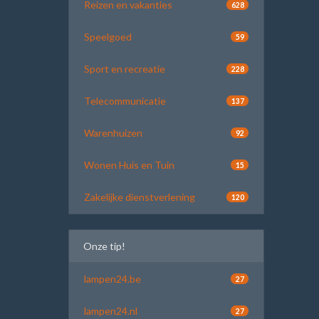
Reizen en vakanties
628
Speelgoed
59
Sport en recreatie
228
Telecommunicatie
137
Warenhuizen
92
Wonen Huis en Tuin
15
Zakelijke dienstverlening
120
Onze tip!
lampen24.be
27
lampen24.nl
27