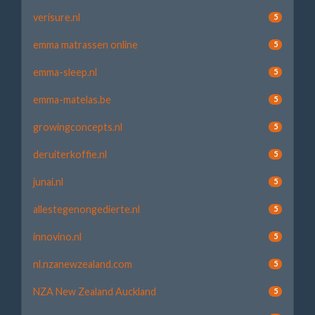
verisure.nl
5
emma matrassen online
5
emma-sleep.nl
5
emma-matelas.be
5
growingconcepts.nl
5
deruiterkoffie.nl
5
junai.nl
5
allestegenongedierte.nl
5
innovino.nl
5
nl.nzanewzealand.com
5
NZA New Zealand Auckland
5