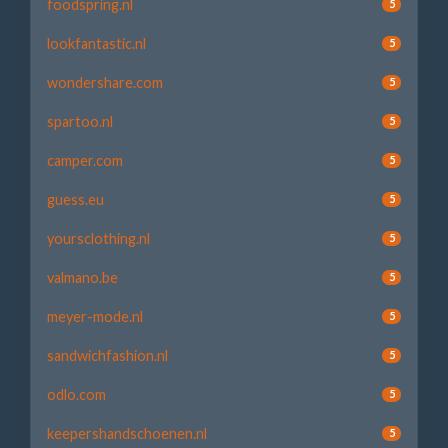
foodspring.nl
5
lookfantastic.nl
5
wondershare.com
5
spartoo.nl
5
camper.com
5
guess.eu
5
yoursclothing.nl
5
valmano.be
5
meyer-mode.nl
5
sandwichfashion.nl
5
odlo.com
5
keepershandschoenen.nl
5