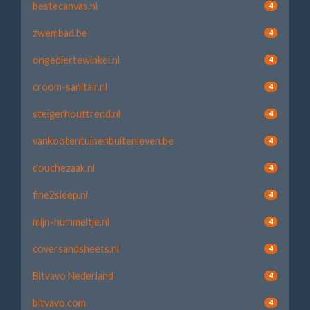
bestecanvas.nl
4
zwembad.be
4
ongediertewinkel.nl
4
croom-sanitair.nl
4
steigerhouttrend.nl
4
vankootentuinenbuitenleven.be
4
douchezaak.nl
4
fine2sleep.nl
4
mijn-hummeltje.nl
4
coversandsheets.nl
4
Bitvavo Nederland
4
bitvavo.com
4