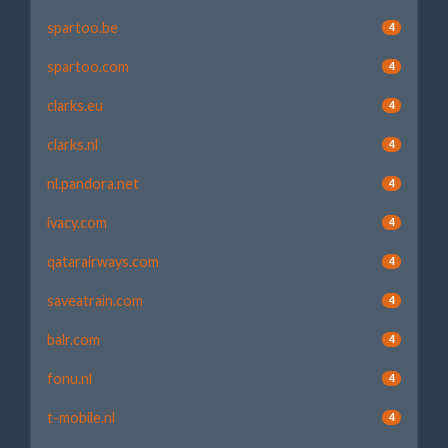
spartoo.be
4
spartoo.com
4
clarks.eu
4
clarks.nl
4
nl.pandora.net
4
ivacy.com
4
qatarairways.com
4
saveatrain.com
4
balr.com
4
fonu.nl
4
t-mobile.nl
4