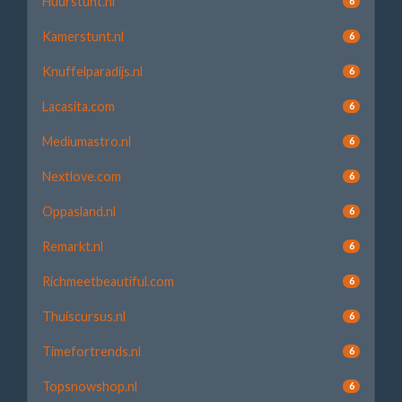
Huurstunt.nl
6
Kamerstunt.nl
6
Knuffelparadijs.nl
6
Lacasita.com
6
Mediumastro.nl
6
Nextlove.com
6
Oppasland.nl
6
Remarkt.nl
6
Richmeetbeautiful.com
6
Thuiscursus.nl
6
Timefortrends.nl
6
Topsnowshop.nl
6