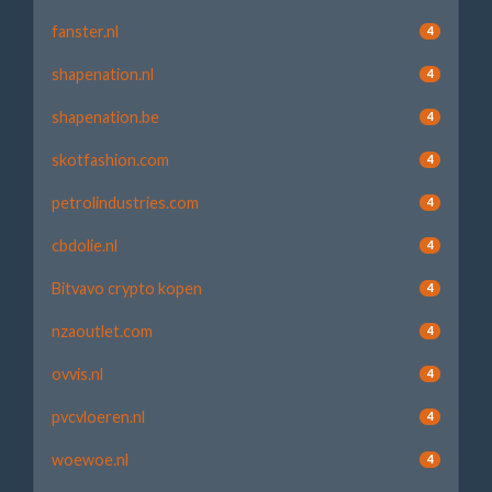
fanster.nl
4
shapenation.nl
4
shapenation.be
4
skotfashion.com
4
petrolindustries.com
4
cbdolie.nl
4
Bitvavo crypto kopen
4
nzaoutlet.com
4
ovvis.nl
4
pvcvloeren.nl
4
woewoe.nl
4