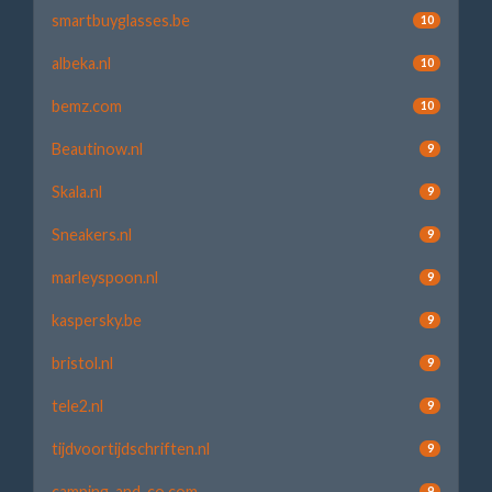
smartbuyglasses.be
10
albeka.nl
10
bemz.com
10
Beautinow.nl
9
Skala.nl
9
Sneakers.nl
9
marleyspoon.nl
9
kaspersky.be
9
bristol.nl
9
tele2.nl
9
tijdvoortijdschriften.nl
9
camping-and-co.com
9