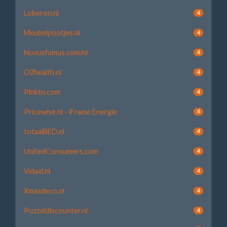
Loberon.nl
4
Meubelpootjes.nl
4
Novusfumus.com/nl
4
O2health.nl
4
Plnktn.com
4
Pricewise.nl - iFrame Energie
4
totaalBED.nl
4
UnitedConsumers.com
4
Vidaxl.nl
4
Xmasdeco.nl
4
Puzzeldiscounter.nl
4