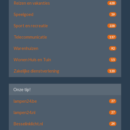
Reizen en vakanties
628
Speelgoed
59
Sport en recreatie
228
Telecommunicatie
137
Warenhuizen
92
Wonen Huis en Tuin
15
Zakelijke dienstverlening
120
Onze tip!
lampen24.be
27
lampen24.nl
27
Besselinklicht.nl
24