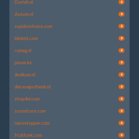
Dorivit.nl
4
Aosom.nl
4
cupidoschoice.com
4
blinkist.com
4
rumag.nl
4
pixum.be
4
dealluxe.nl
4
dierenapotheek.nl
4
shop4nl.com
4
soundcore.com
4
nanostopper.com
4
fruitfunk.com
4