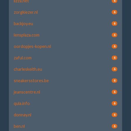
lizza.net
6
zorgkiezer.nl
6
backjoy.eu
6
lensplaza.com
6
oordopjes-kopen.nl
6
zaful.com
6
charleskeith.eu
6
sneakersstores.be
6
jeanscentre.nl
6
qula.info
6
donnay.nl
6
ben.nl
6