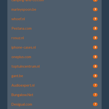
marleyspoon.be
9
whoef.nl
9
Pestana.com
8
rosuz.nl
8
iphone-cases.nl
8
oneplus.com
8
toptuincentrum.nl
8
gant.be
8
Audioexpert.nl
7
Bungalow.Net
7
Desigual.com
7