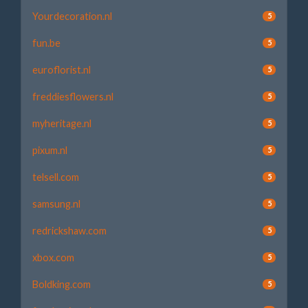
Yourdecoration.nl
5
fun.be
5
euroflorist.nl
5
freddiesflowers.nl
5
myheritage.nl
5
pixum.nl
5
telsell.com
5
samsung.nl
5
redrickshaw.com
5
xbox.com
5
Boldking.com
5