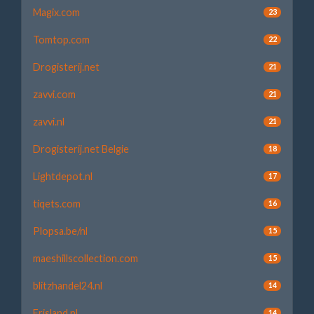
Magix.com
23
Tomtop.com
22
Drogisterij.net
21
zavvi.com
21
zavvi.nl
21
Drogisterij.net Belgie
18
Lightdepot.nl
17
tiqets.com
16
Plopsa.be/nl
15
maeshillscollection.com
15
blitzhandel24.nl
14
Frisland.nl
14