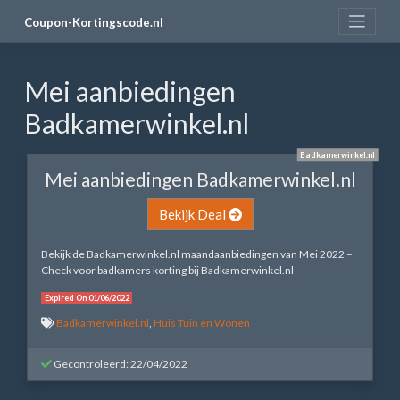
Skip
Coupon-Kortingscode.nl
to
content
Mei aanbiedingen
Badkamerwinkel.nl
Badkamerwinkel.nl
Mei aanbiedingen Badkamerwinkel.nl
Bekijk Deal
Bekijk de Badkamerwinkel.nl maandaanbiedingen van Mei 2022 –
Check voor badkamers korting bij Badkamerwinkel.nl
Expired On 01/06/2022
Badkamerwinkel.nl
,
Huis Tuin en Wonen
Gecontroleerd: 22/04/2022