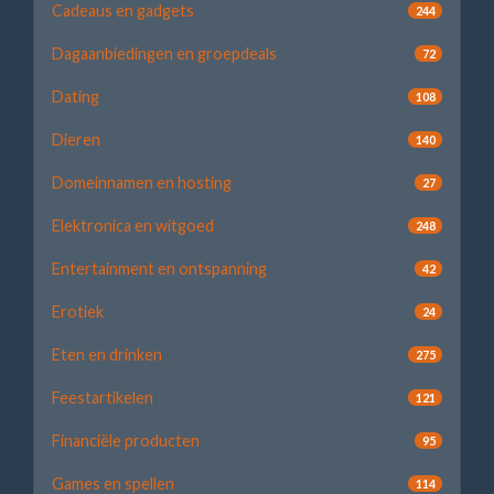
Cadeaus en gadgets
244
Dagaanbiedingen en groepdeals
72
Dating
108
Dieren
140
Domeinnamen en hosting
27
Elektronica en witgoed
248
Entertainment en ontspanning
42
Erotiek
24
Eten en drinken
275
Feestartikelen
121
Financiële producten
95
Games en spellen
114