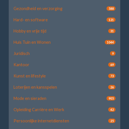
Gezondheid en verzorging
588
Hard- en software
121
Hobby en vrije tijd
31
Huis Tuin en Wonen
1044
Juridisch
9
Kantoor
69
Kunst en lifestyle
73
Loterijen en kansspelen
26
Mode en sieraden
905
Opleiding Carrière en Werk
42
Persoonlijke internetdiensten
25