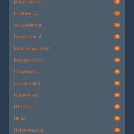
jackyluxury.com
5
hartloterij.nl
5
versemaling.nl
5
Lampenlicht.nl
4
Ballonnenparade.nl
4
Banggood.com
4
Dealwizard.nl
4
Gardentrail.nl
4
Good4fun.nl
4
H10 Hotels
4
HEMA
4
Hotelsviva.com
4