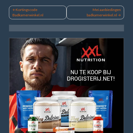
Bericht
Kortingscode
Mei aanbiedingen
Badkamerwinkel.nl
badkamerwinkel.nl
navigatie