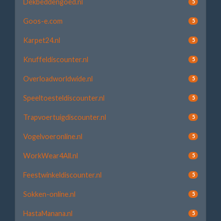
Dekbeddengoed.nl
5
Goos-e.com
5
Karpet24.nl
5
Knuffeldiscounter.nl
5
Overloadworldwide.nl
5
Speeltoesteldiscounter.nl
5
Trapvoertuigdiscounter.nl
5
Vogelvoeronline.nl
5
WorkWear4All.nl
5
Feestwinkeldiscounter.nl
5
Sokken-online.nl
5
HastaManana.nl
5