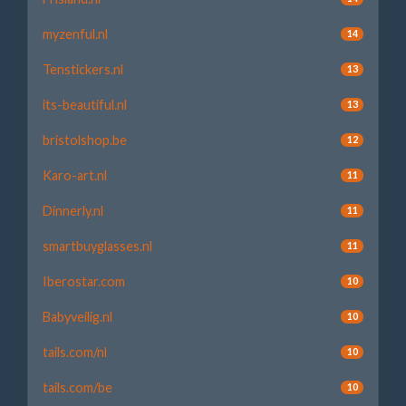
myzenful.nl
14
Tenstickers.nl
13
its-beautiful.nl
13
bristolshop.be
12
Karo-art.nl
11
Dinnerly.nl
11
smartbuyglasses.nl
11
Iberostar.com
10
Babyveilig.nl
10
tails.com/nl
10
tails.com/be
10