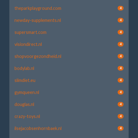
theparkplayground.com
4
newday-supplements.nl
4
supersmart.com
4
visiondirect.nl
4
shopvoorgezondheid.nl
4
bodylab.nl
4
slimdiet.eu
4
gymqueen.nl
4
douglas.nl
4
crazy-toys.nl
4
ilsejacobsenhornbaek.nl
4