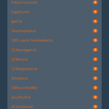
future-icon.com
4
nl.gant.com
4
gant.nl
4
YourSurprise.nl
3
1001-nacht-feestwinkel.nl
3
123opzeggen.nl
3
123test.nl
3
123tuinposter.nl
3
2Lhome.nl
3
50five e-Mobility
3
accuPLUS.nl
3
ACSIreizen.nl
3