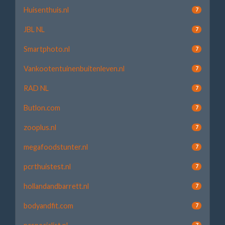
Huisenthuis.nl
7
JBL NL
7
Smartphoto.nl
7
Vankootentuinenbuitenleven.nl
7
RAD NL
7
Butlon.com
7
zooplus.nl
7
megafoodstunter.nl
7
pcrthuistest.nl
7
hollandandbarrett.nl
7
bodyandfit.com
7
7