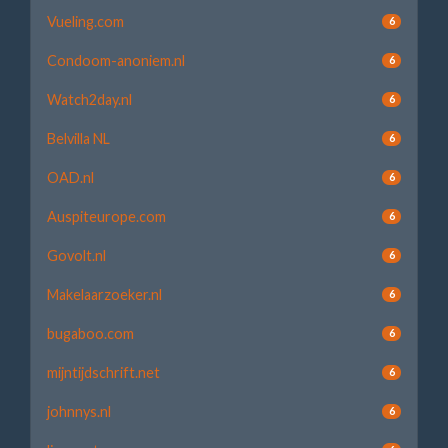
Vueling.com
6
Condoom-anoniem.nl
6
Watch2day.nl
6
Belvilla NL
6
OAD.nl
6
Auspiteurope.com
6
Govolt.nl
6
Makelaarzoeker.nl
6
bugaboo.com
6
mijntijdschrift.net
6
johnnys.nl
6