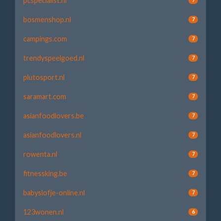
pcspecialist.nl
bosmenshop.nl
7
campings.com
7
trendyspeelgoed.nl
7
plutosport.nl
7
saramart.com
7
asianfoodlovers.be
7
asianfoodlovers.nl
7
rowenta.nl
7
fitnessking.be
7
babyslofje-online.nl
7
123wonen.nl
6