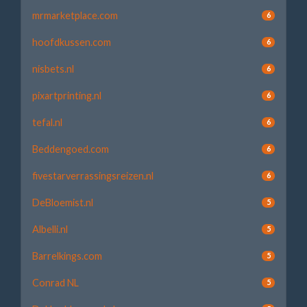
mrmarketplace.com
6
hoofdkussen.com
6
nisbets.nl
6
pixartprinting.nl
6
tefal.nl
6
Beddengoed.com
6
fivestarverrassingsreizen.nl
6
DeBloemist.nl
5
Albelli.nl
5
Barrelkings.com
5
Conrad NL
5