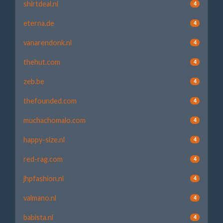
shirtdeal.nl
4
eterna.de
4
vanarendonk.nl
4
thehut.com
4
zeb.be
4
thefounded.com
4
muchachomalo.com
4
happy-size.nl
4
red-rag.com
4
jhpfashion.nl
4
valmano.nl
4
babista.nl
4