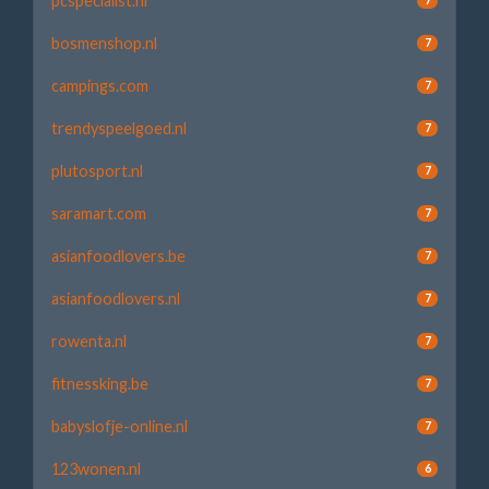
pcspecialist.nl
bosmenshop.nl
7
campings.com
7
trendyspeelgoed.nl
7
plutosport.nl
7
saramart.com
7
asianfoodlovers.be
7
asianfoodlovers.nl
7
rowenta.nl
7
fitnessking.be
7
babyslofje-online.nl
7
123wonen.nl
6