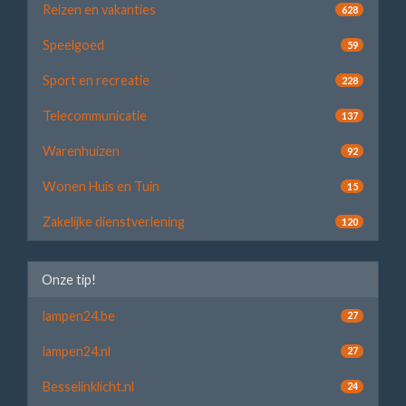
Reizen en vakanties
628
Speelgoed
59
Sport en recreatie
228
Telecommunicatie
137
Warenhuizen
92
Wonen Huis en Tuin
15
Zakelijke dienstverlening
120
Onze tip!
lampen24.be
27
lampen24.nl
27
Besselinklicht.nl
24