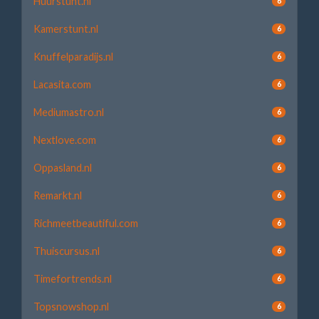
Huurstunt.nl
6
Kamerstunt.nl
6
Knuffelparadijs.nl
6
Lacasita.com
6
Mediumastro.nl
6
Nextlove.com
6
Oppasland.nl
6
Remarkt.nl
6
Richmeetbeautiful.com
6
Thuiscursus.nl
6
Timefortrends.nl
6
Topsnowshop.nl
6