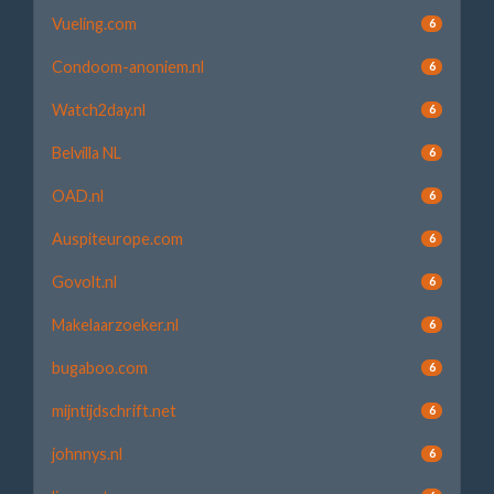
Vueling.com
6
Condoom-anoniem.nl
6
Watch2day.nl
6
Belvilla NL
6
OAD.nl
6
Auspiteurope.com
6
Govolt.nl
6
Makelaarzoeker.nl
6
bugaboo.com
6
mijntijdschrift.net
6
johnnys.nl
6