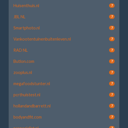
Huisenthuis.nl
7
JBL NL
7
Smartphoto.nl
7
Vankootentuinenbuitenleven.nl
7
RAD NL
7
Butlon.com
7
zooplus.nl
7
megafoodstunter.nl
7
pcrthuistest.nl
7
hollandandbarrett.nl
7
bodyandfit.com
7
7