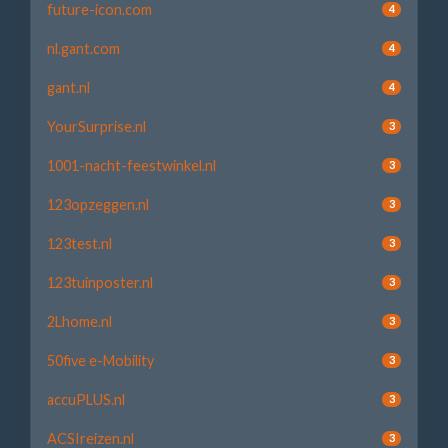
future-icon.com
4
nl.gant.com
4
gant.nl
4
YourSurprise.nl
3
1001-nacht-feestwinkel.nl
3
123opzeggen.nl
3
123test.nl
3
123tuinposter.nl
3
2Lhome.nl
3
50five e-Mobility
3
accuPLUS.nl
3
ACSIreizen.nl
3