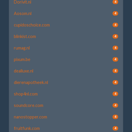
Dorivit.nl
4
Aosom.nl
4
cupidoschoice.com
4
blinkist.com
4
rumag.nl
4
pixum.be
4
dealluxe.nl
4
dierenapotheek.nl
4
shop4nl.com
4
soundcore.com
4
nanostopper.com
4
fruitfunk.com
4