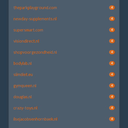
theparkplayground.com
4
newday-supplements.nl
4
supersmart.com
4
visiondirect.nl
4
shopvoorgezondheid.nl
4
bodylab.nl
4
slimdiet.eu
4
gymqueen.nl
4
douglas.nl
4
crazy-toys.nl
4
ilsejacobsenhornbaek.nl
4