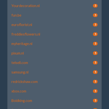
Yourdecoration.nl
5
fun.be
5
euroflorist.nl
5
freddiesflowers.nl
5
myheritage.nl
5
pixum.nl
5
telsell.com
5
samsung.nl
5
redrickshaw.com
5
xbox.com
5
Boldking.com
5