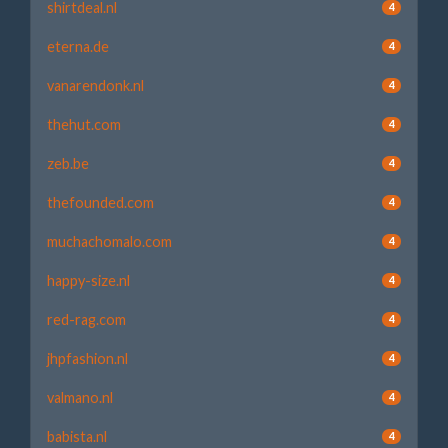
shirtdeal.nl
4
eterna.de
4
vanarendonk.nl
4
thehut.com
4
zeb.be
4
thefounded.com
4
muchachomalo.com
4
happy-size.nl
4
red-rag.com
4
jhpfashion.nl
4
valmano.nl
4
babista.nl
4