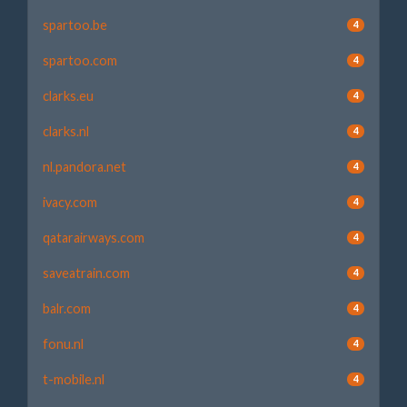
spartoo.be
4
spartoo.com
4
clarks.eu
4
clarks.nl
4
nl.pandora.net
4
ivacy.com
4
qatarairways.com
4
saveatrain.com
4
balr.com
4
fonu.nl
4
t-mobile.nl
4