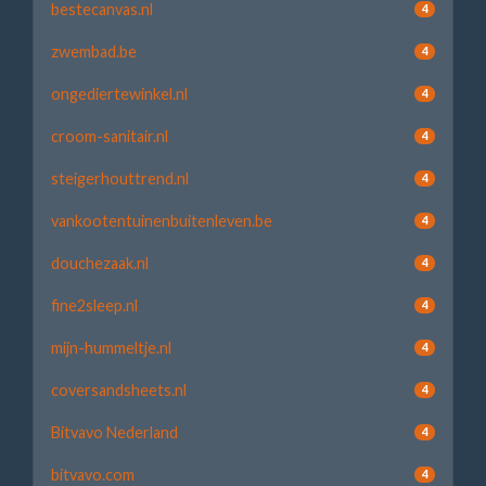
bestecanvas.nl
4
zwembad.be
4
ongediertewinkel.nl
4
croom-sanitair.nl
4
steigerhouttrend.nl
4
vankootentuinenbuitenleven.be
4
douchezaak.nl
4
fine2sleep.nl
4
mijn-hummeltje.nl
4
coversandsheets.nl
4
Bitvavo Nederland
4
bitvavo.com
4