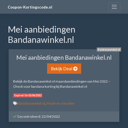
Skip
Coupon-Kortingscode.nl
to
content
Mei aanbiedingen
Bandanawinkel.nl
Bandanawinkel.nl
Mei aanbiedingen Bandanawinkel.nl
Bekijk Deal
Bekijk de Bandanawinkel.nl maandaanbiedingen van Mei 2022 –
Check voor bandana korting bij Bandanawinkel.nl
Expired On 01/06/2022
Bandanawinkel.nl
,
Mode en sieraden
Gecontroleerd: 22/04/2022