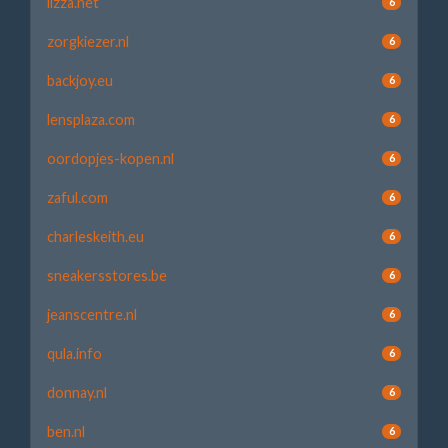
lizza.net
6
zorgkiezer.nl
6
backjoy.eu
6
lensplaza.com
6
oordopjes-kopen.nl
6
zaful.com
6
charleskeith.eu
6
sneakersstores.be
6
jeanscentre.nl
6
qula.info
6
donnay.nl
6
ben.nl
6