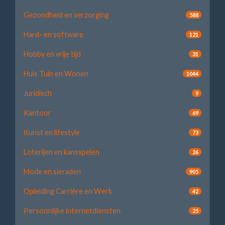
Gezondheid en verzorging
588
Hard- en software
121
Hobby en vrije tijd
31
Huis Tuin en Wonen
1044
Juridisch
9
Kantoor
69
Kunst en lifestyle
73
Loterijen en kansspelen
26
Mode en sieraden
905
Opleiding Carrière en Werk
42
Persoonlijke internetdiensten
25