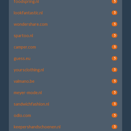
foodspring.nl
5
lookfantastic.nl
5
wondershare.com
5
spartoo.nl
5
camper.com
5
guess.eu
5
yoursclothing.nl
5
valmano.be
5
meyer-mode.nl
5
sandwichfashion.nl
5
odlo.com
5
keepershandschoenen.nl
5