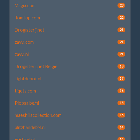
Magix.com
23
Tomtop.com
22
Drogisterij.net
21
zavvi.com
21
zavvi.nl
21
Drogisterij.net Belgie
18
Lightdepot.nl
17
tiqets.com
16
Plopsa.be/nl
15
maeshillscollection.com
15
blitzhandel24.nl
14
Frisland.nl
14