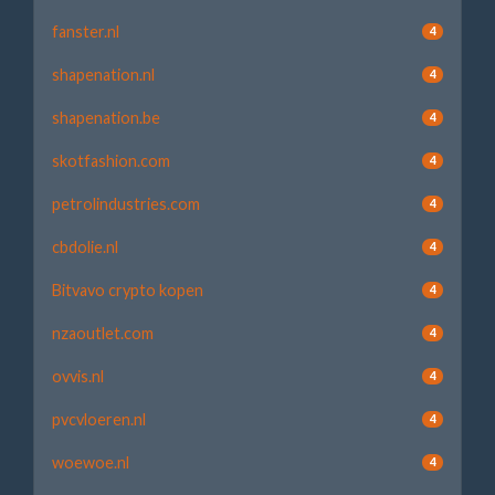
fanster.nl
4
shapenation.nl
4
shapenation.be
4
skotfashion.com
4
petrolindustries.com
4
cbdolie.nl
4
Bitvavo crypto kopen
4
nzaoutlet.com
4
ovvis.nl
4
pvcvloeren.nl
4
woewoe.nl
4