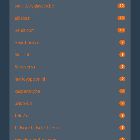
smartbuyglasses.be
10
albeka.nl
10
bemz.com
10
Beautinow.nl
9
Skala.nl
9
Sneakers.nl
9
marleyspoon.nl
9
kaspersky.be
9
bristol.nl
9
tele2.nl
9
tijdvoortijdschriften.nl
9
camping-and-co.com
9