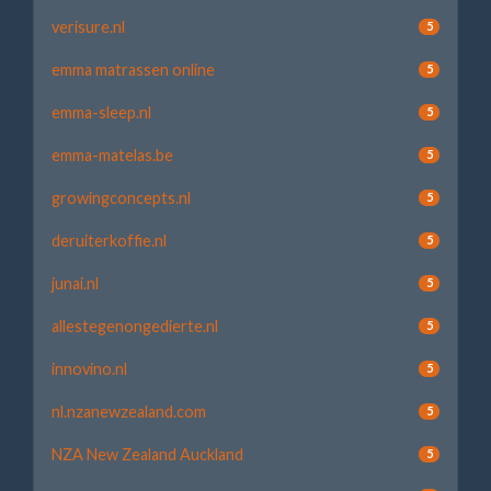
verisure.nl
5
emma matrassen online
5
emma-sleep.nl
5
emma-matelas.be
5
growingconcepts.nl
5
deruiterkoffie.nl
5
junai.nl
5
allestegenongedierte.nl
5
innovino.nl
5
nl.nzanewzealand.com
5
NZA New Zealand Auckland
5