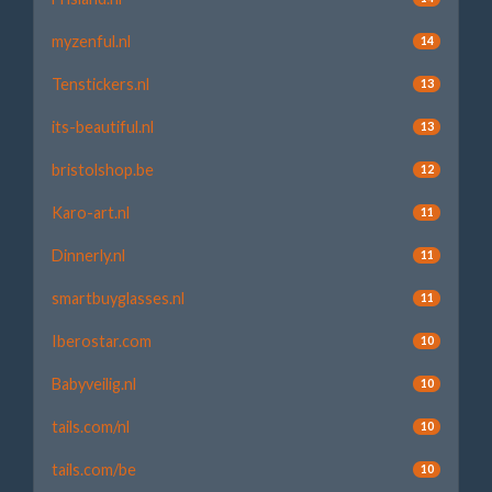
myzenful.nl
14
Tenstickers.nl
13
its-beautiful.nl
13
bristolshop.be
12
Karo-art.nl
11
Dinnerly.nl
11
smartbuyglasses.nl
11
Iberostar.com
10
Babyveilig.nl
10
tails.com/nl
10
tails.com/be
10