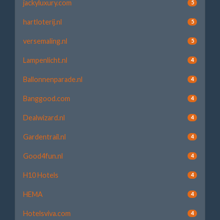
jackyluxury.com
5
hartloterij.nl
5
versemaling.nl
5
Lampenlicht.nl
4
Ballonnenparade.nl
4
Banggood.com
4
Dealwizard.nl
4
Gardentrail.nl
4
Good4fun.nl
4
H10 Hotels
4
HEMA
4
Hotelsviva.com
4