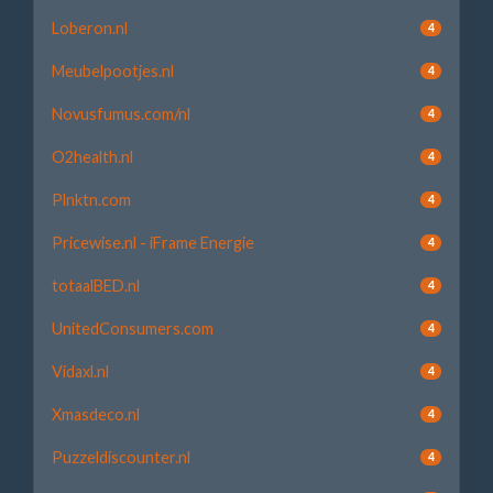
Loberon.nl
4
Meubelpootjes.nl
4
Novusfumus.com/nl
4
O2health.nl
4
Plnktn.com
4
Pricewise.nl - iFrame Energie
4
totaalBED.nl
4
UnitedConsumers.com
4
Vidaxl.nl
4
Xmasdeco.nl
4
Puzzeldiscounter.nl
4