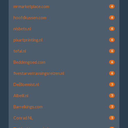
mrmarketplace.com
6
hoofdkussen.com
6
nisbets.nl
6
pixartprinting.nl
6
tefal.nl
6
Beddengoed.com
6
fivestarverrassingsreizen.nl
6
DeBloemist.nl
5
Albelli.nl
5
Barrelkings.com
5
Conrad NL
5