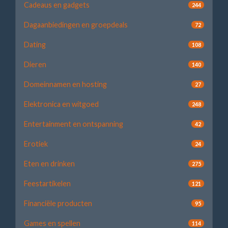
Cadeaus en gadgets
244
Dagaanbiedingen en groepdeals
72
Dating
108
Dieren
140
Domeinnamen en hosting
27
Elektronica en witgoed
248
Entertainment en ontspanning
42
Erotiek
24
Eten en drinken
275
Feestartikelen
121
Financiële producten
95
Games en spellen
114