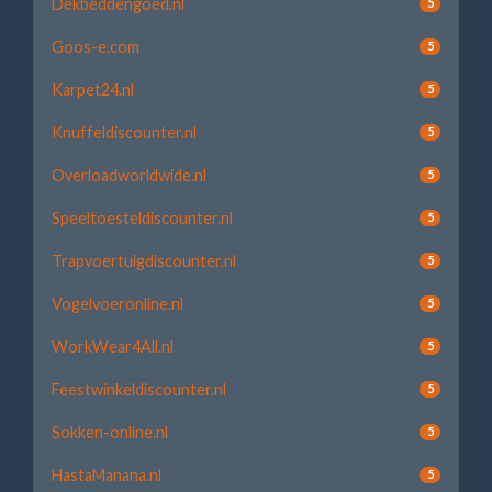
Dekbeddengoed.nl
5
Goos-e.com
5
Karpet24.nl
5
Knuffeldiscounter.nl
5
Overloadworldwide.nl
5
Speeltoesteldiscounter.nl
5
Trapvoertuigdiscounter.nl
5
Vogelvoeronline.nl
5
WorkWear4All.nl
5
Feestwinkeldiscounter.nl
5
Sokken-online.nl
5
HastaManana.nl
5