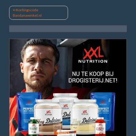
Bericht
Kortingscode
Bandanawinkel.nl
navigatie