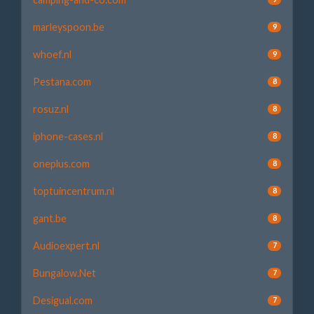
marleyspoon.be
9
whoef.nl
9
Pestana.com
8
rosuz.nl
8
iphone-cases.nl
8
oneplus.com
8
toptuincentrum.nl
8
gant.be
8
Audioexpert.nl
7
Bungalow.Net
7
Desigual.com
7