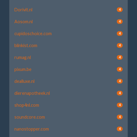
Dorivit.nl
4
Aosom.nl
4
cupidoschoice.com
4
blinkist.com
4
rumag.nl
4
pixum.be
4
dealluxe.nl
4
dierenapotheek.nl
4
shop4nl.com
4
soundcore.com
4
nanostopper.com
4