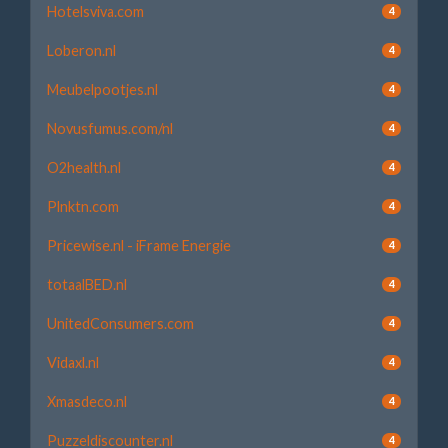
Hotelsviva.com
4
Loberon.nl
4
Meubelpootjes.nl
4
Novusfumus.com/nl
4
O2health.nl
4
Plnktn.com
4
Pricewise.nl - iFrame Energie
4
totaalBED.nl
4
UnitedConsumers.com
4
Vidaxl.nl
4
Xmasdeco.nl
4
Puzzeldiscounter.nl
4