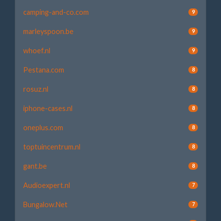
camping-and-co.com
9
marleyspoon.be
9
whoef.nl
9
Pestana.com
8
rosuz.nl
8
iphone-cases.nl
8
oneplus.com
8
toptuincentrum.nl
8
gant.be
8
Audioexpert.nl
7
Bungalow.Net
7