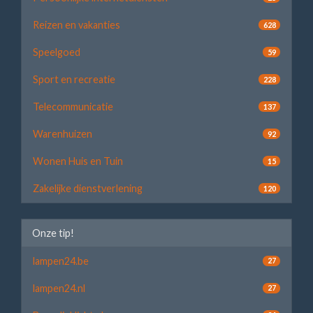
Reizen en vakanties
628
Speelgoed
59
Sport en recreatie
228
Telecommunicatie
137
Warenhuizen
92
Wonen Huis en Tuin
15
Zakelijke dienstverlening
120
Onze tip!
lampen24.be
27
lampen24.nl
27