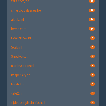
tails.com/be
10
smartbuyglasses.be
10
albeka.nl
10
bemz.com
10
Beautinow.nl
9
Skala.nl
9
Sneakers.nl
9
marleyspoon.nl
9
kaspersky.be
9
bristol.nl
9
tele2.nl
9
tijdvoortijdschriften.nl
9