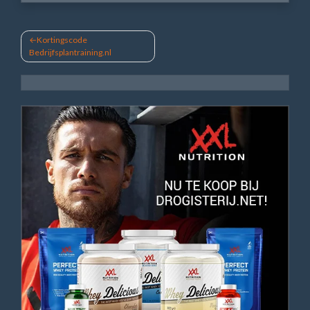
Bericht
Kortingscode
Bedrijfsplantraining.nl
navigatie