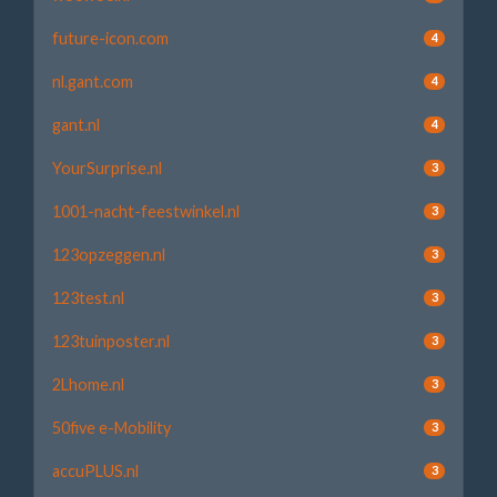
future-icon.com
4
nl.gant.com
4
gant.nl
4
YourSurprise.nl
3
1001-nacht-feestwinkel.nl
3
123opzeggen.nl
3
123test.nl
3
123tuinposter.nl
3
2Lhome.nl
3
50five e-Mobility
3
accuPLUS.nl
3