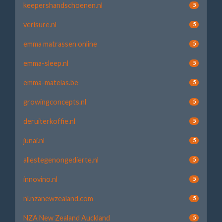
keepershandschoenen.nl
5
verisure.nl
5
emma matrassen online
5
emma-sleep.nl
5
emma-matelas.be
5
growingconcepts.nl
5
deruiterkoffie.nl
5
junai.nl
5
allestegenongedierte.nl
5
innovino.nl
5
nl.nzanewzealand.com
5
NZA New Zealand Auckland
5