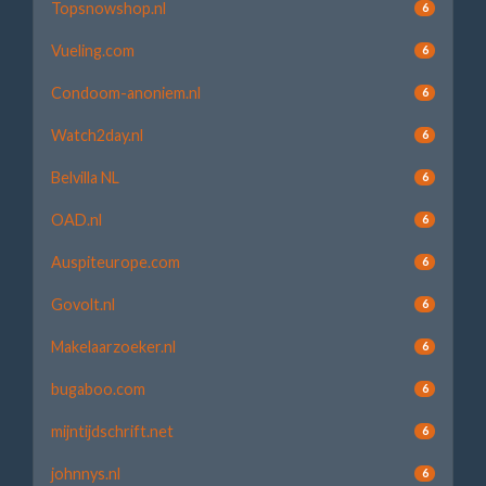
Topsnowshop.nl
6
Vueling.com
6
Condoom-anoniem.nl
6
Watch2day.nl
6
Belvilla NL
6
OAD.nl
6
Auspiteurope.com
6
Govolt.nl
6
Makelaarzoeker.nl
6
bugaboo.com
6
mijntijdschrift.net
6
johnnys.nl
6