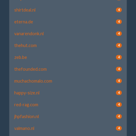
shirtdeal.nl
4
eterna.de
4
vanarendonk.nl
4
thehut.com
4
zeb.be
4
thefounded.com
4
muchachomalo.com
4
happy-size.nl
4
red-rag.com
4
jhpfashion.nl
4
valmano.nl
4