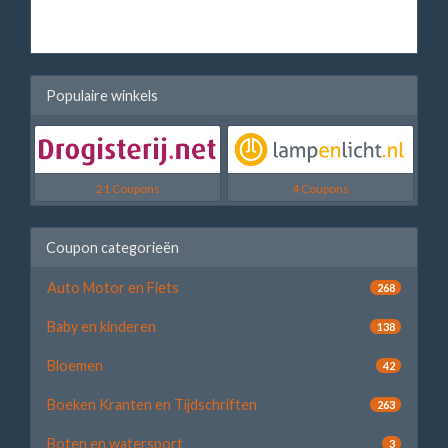
Populaire winkels
21 Coupons
4 Coupons
Coupon categorieën
Auto Motor en Fiets
268
Baby en kinderen
138
Bloemen
42
Boeken Kranten en Tijdschriften
263
Boten en watersport
3