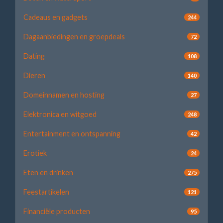
Cadeaus en gadgets
244
Dagaanbiedingen en groepdeals
72
Dating
108
Dieren
140
Domeinnamen en hosting
27
Elektronica en witgoed
248
Entertainment en ontspanning
42
Erotiek
24
Eten en drinken
275
Feestartikelen
121
Financiële producten
95