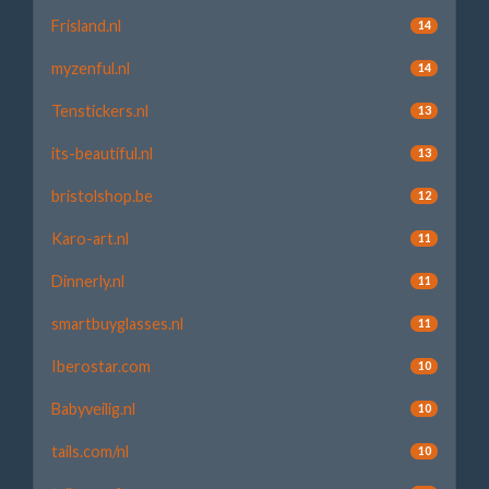
Frisland.nl
14
myzenful.nl
14
Tenstickers.nl
13
its-beautiful.nl
13
bristolshop.be
12
Karo-art.nl
11
Dinnerly.nl
11
smartbuyglasses.nl
11
Iberostar.com
10
Babyveilig.nl
10
tails.com/nl
10