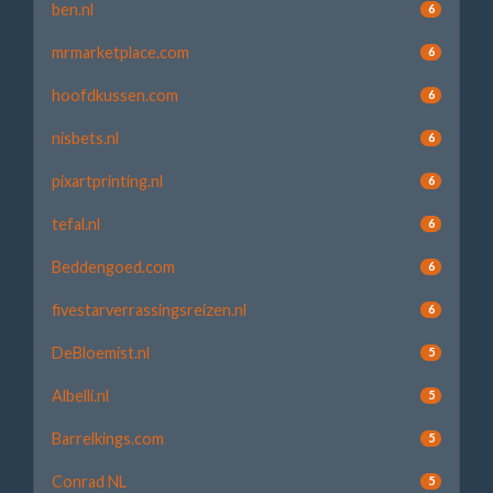
ben.nl
6
mrmarketplace.com
6
hoofdkussen.com
6
nisbets.nl
6
pixartprinting.nl
6
tefal.nl
6
Beddengoed.com
6
fivestarverrassingsreizen.nl
6
DeBloemist.nl
5
Albelli.nl
5
Barrelkings.com
5
Conrad NL
5