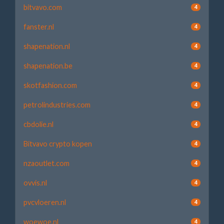
bitvavo.com
4
fanster.nl
4
shapenation.nl
4
shapenation.be
4
skotfashion.com
4
petrolindustries.com
4
cbdolie.nl
4
Bitvavo crypto kopen
4
nzaoutlet.com
4
ovvis.nl
4
pvcvloeren.nl
4
woewoe.nl
4