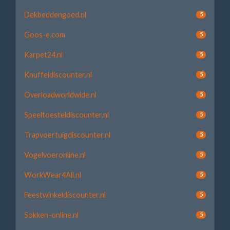
Dekbeddengoed.nl
5
Goos-e.com
5
Karpet24.nl
5
Knuffeldiscounter.nl
5
Overloadworldwide.nl
5
Speeltoesteldiscounter.nl
5
Trapvoertuigdiscounter.nl
5
Vogelvoeronline.nl
5
WorkWear4All.nl
5
Feestwinkeldiscounter.nl
5
Sokken-online.nl
5