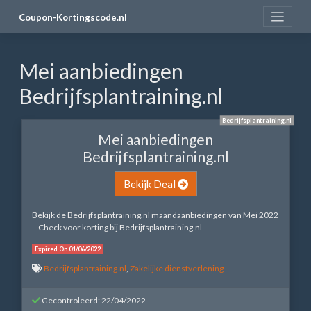
Skip
Coupon-Kortingscode.nl
to
content
Mei aanbiedingen
Bedrijfsplantraining.nl
Bedrijfsplantraining.nl
Mei aanbiedingen
Bedrijfsplantraining.nl
Bekijk Deal
Bekijk de Bedrijfsplantraining.nl maandaanbiedingen van Mei 2022
– Check voor korting bij Bedrijfsplantraining.nl
Expired On 01/06/2022
Bedrijfsplantraining.nl
,
Zakelijke dienstverlening
Gecontroleerd: 22/04/2022