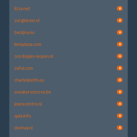
lizza.net
6
zorgkiezer.nl
6
backjoy.eu
6
lensplaza.com
6
oordopjes-kopen.nl
6
zaful.com
6
charleskeith.eu
6
sneakersstores.be
6
jeanscentre.nl
6
qula.info
6
donnay.nl
6