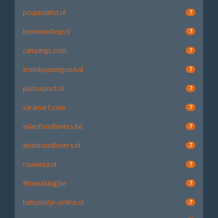
pcspecialist.nl
7
bosmenshop.nl
7
campings.com
7
trendyspeelgoed.nl
7
plutosport.nl
7
saramart.com
7
asianfoodlovers.be
7
asianfoodlovers.nl
7
rowenta.nl
7
fitnessking.be
7
babyslofje-online.nl
7