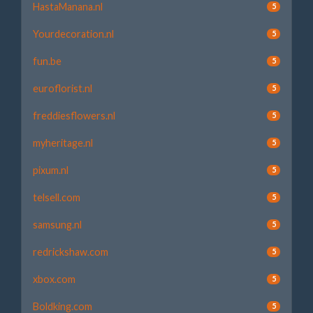
HastaManana.nl
5
Yourdecoration.nl
5
fun.be
5
euroflorist.nl
5
freddiesflowers.nl
5
myheritage.nl
5
pixum.nl
5
telsell.com
5
samsung.nl
5
redrickshaw.com
5
xbox.com
5
Boldking.com
5