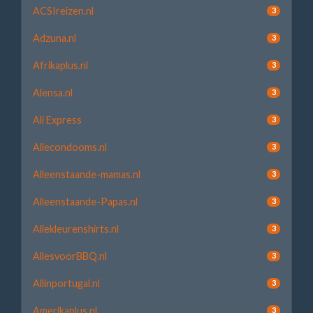
ACSIreizen.nl
3
Adzuna.nl
3
Afrikaplus.nl
3
Alensa.nl
3
Ali Express
3
Allecondooms.nl
3
Alleenstaande-mamas.nl
3
Alleenstaande-Papas.nl
3
Allekleurenshirts.nl
3
AllesvoorBBQ.nl
3
Allinportugal.nl
3
Amerikaplus.nl
3