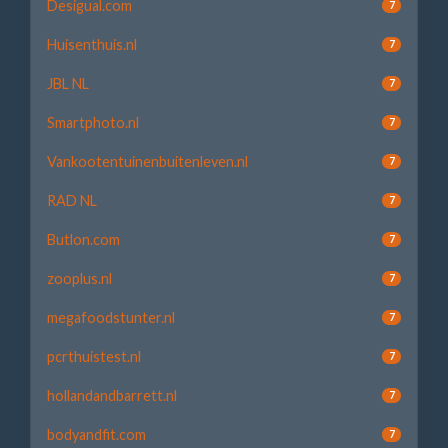
Desigual.com
7
Huisenthuis.nl
7
JBL NL
7
Smartphoto.nl
7
Vankootentuinenbuitenleven.nl
7
RAD NL
7
Butlon.com
7
zooplus.nl
7
megafoodstunter.nl
7
pcrthuistest.nl
7
hollandandbarrett.nl
7
bodyandfit.com
7