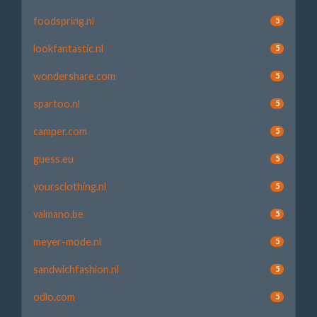
foodspring.nl
5
lookfantastic.nl
5
wondershare.com
5
spartoo.nl
5
camper.com
5
guess.eu
5
yoursclothing.nl
5
valmano.be
5
meyer-mode.nl
5
sandwichfashion.nl
5
odlo.com
5