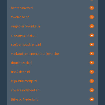
bestecanvas.nl
4
zwembad.be
4
ongediertewinkel.nl
4
croom-sanitair.nl
4
steigerhouttrend.nl
4
vankootentuinenbuitenleven.be
4
douchezaak.nl
4
fine2sleep.nl
4
mijn-hummeltje.nl
4
coversandsheets.nl
4
Bitvavo Nederland
4