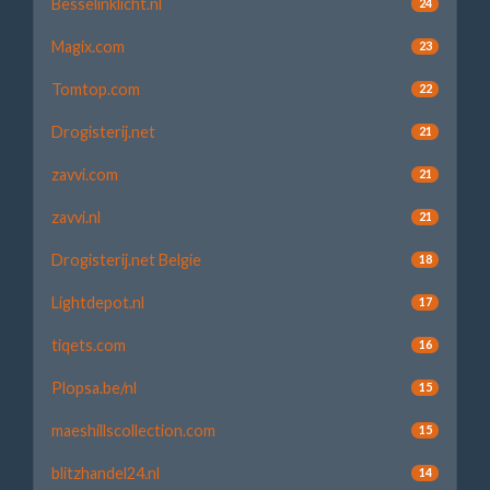
Besselinklicht.nl
24
Magix.com
23
Tomtop.com
22
Drogisterij.net
21
zavvi.com
21
zavvi.nl
21
Drogisterij.net Belgie
18
Lightdepot.nl
17
tiqets.com
16
Plopsa.be/nl
15
maeshillscollection.com
15
blitzhandel24.nl
14