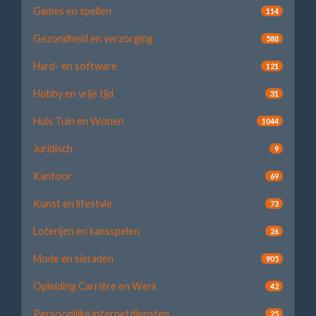
Games en spellen
114
Gezondheid en verzorging
588
Hard- en software
121
Hobby en vrije tijd
31
Huis Tuin en Wonen
1044
Juridisch
9
Kantoor
69
Kunst en lifestyle
73
Loterijen en kansspelen
26
Mode en sieraden
905
Opleiding Carrière en Werk
42
Persoonlijke internetdiensten
25