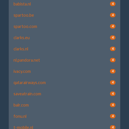
babista.nl
4
spartoo.be
4
spartoo.com
4
clarks.eu
4
clarks.nl
4
nl.pandora.net
4
ivacy.com
4
qatarairways.com
4
saveatrain.com
4
balr.com
4
fonu.nl
4
t-mobile.nl
4