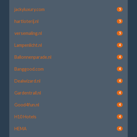
jackyluxury.com
5
hartloterij.nl
5
versemaling.nl
5
Lampenlicht.nl
4
Ballonnenparade.nl
4
Banggood.com
4
Dealwizard.nl
4
Gardentrail.nl
4
Good4fun.nl
4
H10 Hotels
4
HEMA
4