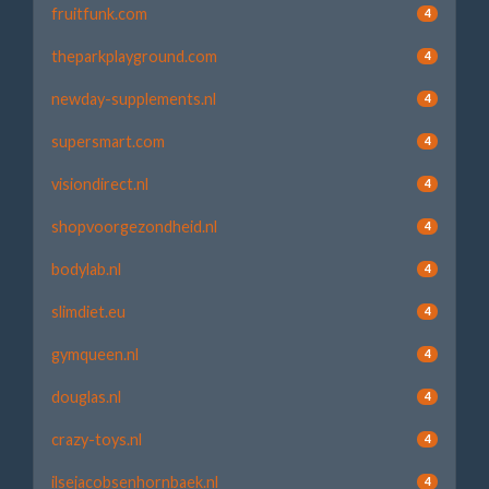
fruitfunk.com
4
theparkplayground.com
4
newday-supplements.nl
4
supersmart.com
4
visiondirect.nl
4
shopvoorgezondheid.nl
4
bodylab.nl
4
slimdiet.eu
4
gymqueen.nl
4
douglas.nl
4
crazy-toys.nl
4
ilsejacobsenhornbaek.nl
4