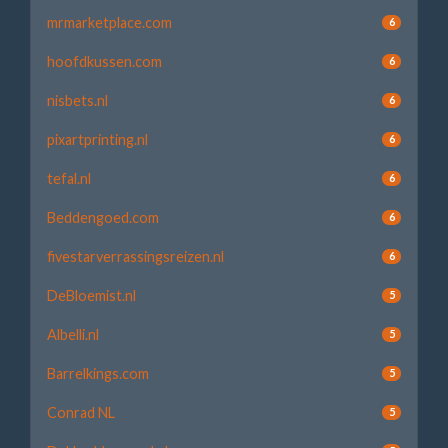
mrmarketplace.com
6
hoofdkussen.com
6
nisbets.nl
6
pixartprinting.nl
6
tefal.nl
6
Beddengoed.com
6
fivestarverrassingsreizen.nl
6
DeBloemist.nl
5
Albelli.nl
5
Barrelkings.com
5
Conrad NL
5