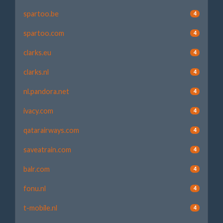
spartoo.be
4
spartoo.com
4
clarks.eu
4
clarks.nl
4
nl.pandora.net
4
ivacy.com
4
qatarairways.com
4
saveatrain.com
4
balr.com
4
fonu.nl
4
t-mobile.nl
4