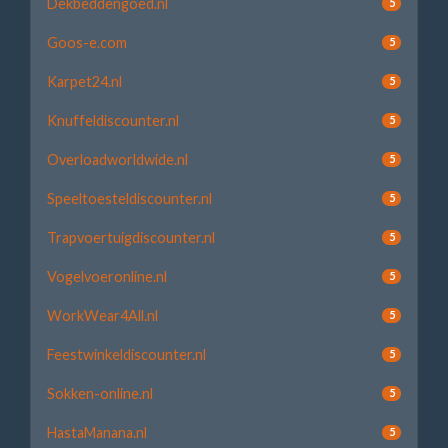
Dekbeddengoed.nl
5
Goos-e.com
5
Karpet24.nl
5
Knuffeldiscounter.nl
5
Overloadworldwide.nl
5
Speeltoesteldiscounter.nl
5
Trapvoertuigdiscounter.nl
5
Vogelvoeronline.nl
5
WorkWear4All.nl
5
Feestwinkeldiscounter.nl
5
Sokken-online.nl
5
HastaManana.nl
5