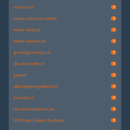
verisure.nl
5
emma matrassen online
5
emma-sleep.nl
5
emma-matelas.be
5
growingconcepts.nl
5
deruiterkoffie.nl
5
junai.nl
5
allestegenongedierte.nl
5
innovino.nl
5
nl.nzanewzealand.com
5
NZA New Zealand Auckland
5