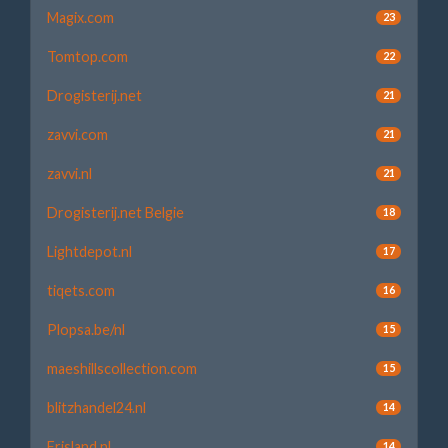
Magix.com
23
Tomtop.com
22
Drogisterij.net
21
zavvi.com
21
zavvi.nl
21
Drogisterij.net Belgie
18
Lightdepot.nl
17
tiqets.com
16
Plopsa.be/nl
15
maeshillscollection.com
15
blitzhandel24.nl
14
Frisland.nl
14