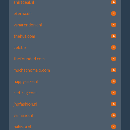
shirtdeal.nl
4
eterna.de
4
vanarendonk.nl
4
thehut.com
4
zeb.be
4
thefounded.com
4
muchachomalo.com
4
happy-size.nl
4
red-rag.com
4
jhpfashion.nl
4
valmano.nl
4
babista.nl
4