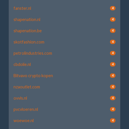
fanster.nl
4
shapenation.nl
4
shapenation.be
4
skotfashion.com
4
petrolindustries.com
4
cbdolie.nl
4
Bitvavo crypto kopen
4
nzaoutlet.com
4
ovvis.nl
4
pvcvloeren.nl
4
woewoe.nl
4