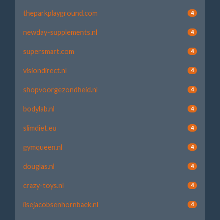
theparkplayground.com
4
newday-supplements.nl
4
supersmart.com
4
visiondirect.nl
4
shopvoorgezondheid.nl
4
bodylab.nl
4
slimdiet.eu
4
gymqueen.nl
4
douglas.nl
4
crazy-toys.nl
4
ilsejacobsenhornbaek.nl
4