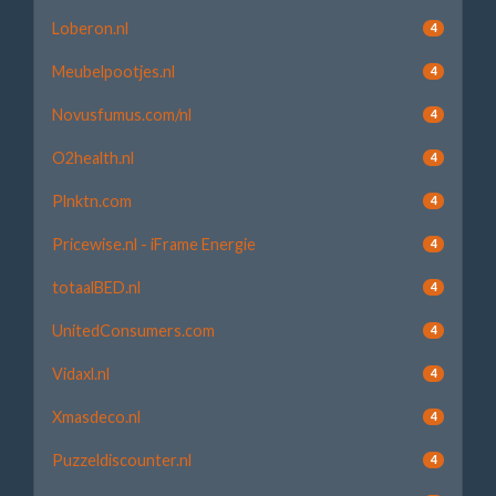
Loberon.nl
4
Meubelpootjes.nl
4
Novusfumus.com/nl
4
O2health.nl
4
Plnktn.com
4
Pricewise.nl - iFrame Energie
4
totaalBED.nl
4
UnitedConsumers.com
4
Vidaxl.nl
4
Xmasdeco.nl
4
Puzzeldiscounter.nl
4