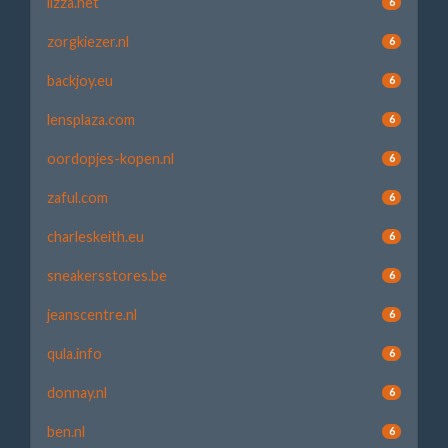
lizza.net
6
zorgkiezer.nl
6
backjoy.eu
6
lensplaza.com
6
oordopjes-kopen.nl
6
zaful.com
6
charleskeith.eu
6
sneakersstores.be
6
jeanscentre.nl
6
qula.info
6
donnay.nl
6
ben.nl
6