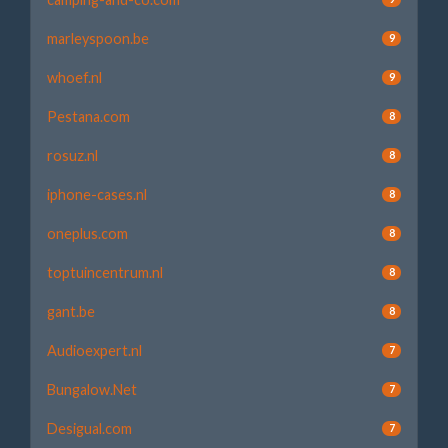
marleyspoon.be
9
whoef.nl
9
Pestana.com
8
rosuz.nl
8
iphone-cases.nl
8
oneplus.com
8
toptuincentrum.nl
8
gant.be
8
Audioexpert.nl
7
Bungalow.Net
7
Desigual.com
7