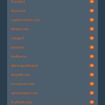
Dorivit.nl
4
Aosom.nl
4
cupidoschoice.com
4
blinkist.com
4
rumag.nl
4
pixum.be
4
dealluxe.nl
4
dierenapotheek.nl
4
shop4nl.com
4
soundcore.com
4
nanostopper.com
4
fruitfunk.com
4