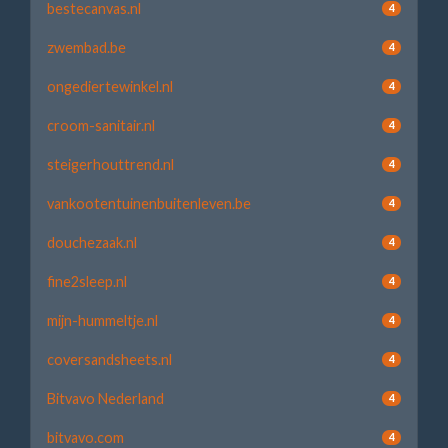
bestecanvas.nl
4
zwembad.be
4
ongediertewinkel.nl
4
croom-sanitair.nl
4
steigerhouttrend.nl
4
vankootentuinenbuitenleven.be
4
douchezaak.nl
4
fine2sleep.nl
4
mijn-hummeltje.nl
4
coversandsheets.nl
4
Bitvavo Nederland
4
bitvavo.com
4