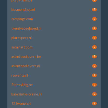
pcspecialist.nl
bosmenshop.nl
7
campings.com
7
trendyspeelgoed.nl
7
plutosport.nl
7
saramart.com
7
asianfoodlovers.be
7
asianfoodlovers.nl
7
rowenta.nl
7
fitnessking.be
7
babyslofje-online.nl
7
123wonen.nl
6