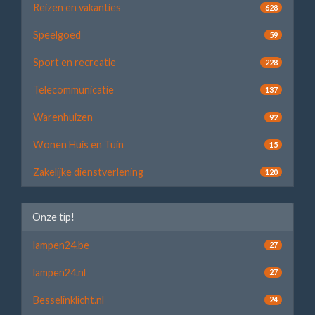
Reizen en vakanties
628
Speelgoed
59
Sport en recreatie
228
Telecommunicatie
137
Warenhuizen
92
Wonen Huis en Tuin
15
Zakelijke dienstverlening
120
Onze tip!
lampen24.be
27
lampen24.nl
27
Besselinklicht.nl
24