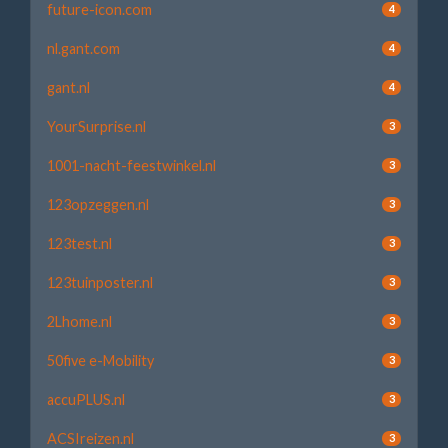
future-icon.com
4
nl.gant.com
4
gant.nl
4
YourSurprise.nl
3
1001-nacht-feestwinkel.nl
3
123opzeggen.nl
3
123test.nl
3
123tuinposter.nl
3
2Lhome.nl
3
50five e-Mobility
3
accuPLUS.nl
3
ACSIreizen.nl
3