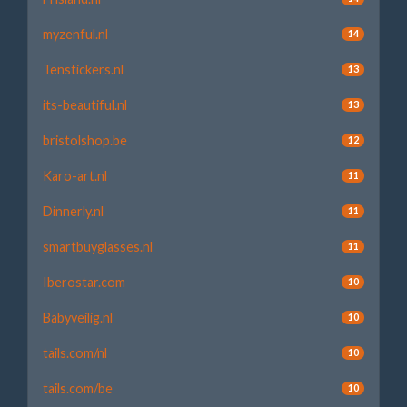
myzenful.nl
14
Tenstickers.nl
13
its-beautiful.nl
13
bristolshop.be
12
Karo-art.nl
11
Dinnerly.nl
11
smartbuyglasses.nl
11
Iberostar.com
10
Babyveilig.nl
10
tails.com/nl
10
tails.com/be
10