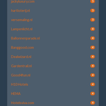
jackyluxury.com
5
hartloterij.nl
5
versemaling.nl
5
Lampenlicht.nl
4
Ballonnenparade.nl
4
Banggood.com
4
Dealwizard.nl
4
Gardentrail.nl
4
Good4fun.nl
4
H10 Hotels
4
HEMA
4
Hotelsviva.com
4