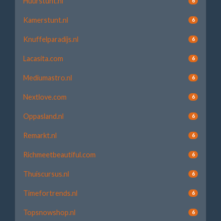
Huurstunt.nl
6
Kamerstunt.nl
6
Knuffelparadijs.nl
6
Lacasita.com
6
Mediumastro.nl
6
Nextlove.com
6
Oppasland.nl
6
Remarkt.nl
6
Richmeetbeautiful.com
6
Thuiscursus.nl
6
Timefortrends.nl
6
Topsnowshop.nl
6