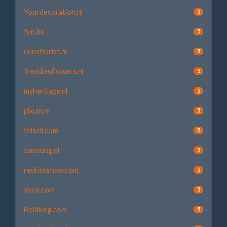
Yourdecoration.nl
5
fun.be
5
euroflorist.nl
5
freddiesflowers.nl
5
myheritage.nl
5
pixum.nl
5
telsell.com
5
samsung.nl
5
redrickshaw.com
5
xbox.com
5
Boldking.com
5