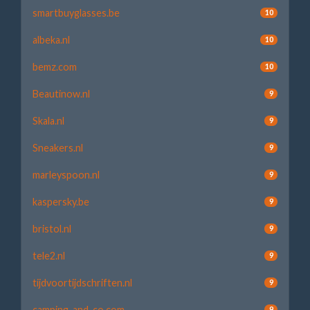
smartbuyglasses.be
10
albeka.nl
10
bemz.com
10
Beautinow.nl
9
Skala.nl
9
Sneakers.nl
9
marleyspoon.nl
9
kaspersky.be
9
bristol.nl
9
tele2.nl
9
tijdvoortijdschriften.nl
9
camping-and-co.com
9