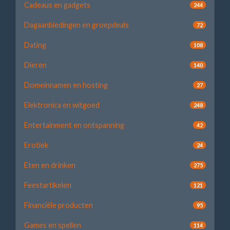
Cadeaus en gadgets
244
Dagaanbiedingen en groepdeals
72
Dating
108
Dieren
140
Domeinnamen en hosting
27
Elektronica en witgoed
248
Entertainment en ontspanning
42
Erotiek
24
Eten en drinken
275
Feestartikelen
121
Financiële producten
95
Games en spellen
114