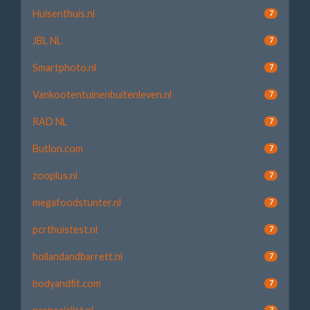
Huisenthuis.nl
7
JBL NL
7
Smartphoto.nl
7
Vankootentuinenbuitenleven.nl
7
RAD NL
7
Butlon.com
7
zooplus.nl
7
megafoodstunter.nl
7
pcrthuistest.nl
7
hollandandbarrett.nl
7
bodyandfit.com
7
7