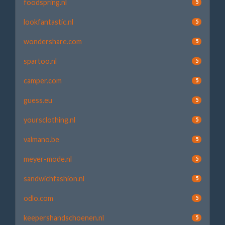
foodspring.nl
5
lookfantastic.nl
5
wondershare.com
5
spartoo.nl
5
camper.com
5
guess.eu
5
yoursclothing.nl
5
valmano.be
5
meyer-mode.nl
5
sandwichfashion.nl
5
odlo.com
5
keepershandschoenen.nl
5