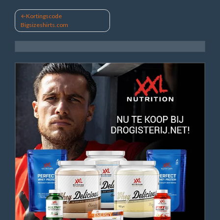
Bericht
Kortingscode
Bigsizeshirts.com
navigatie