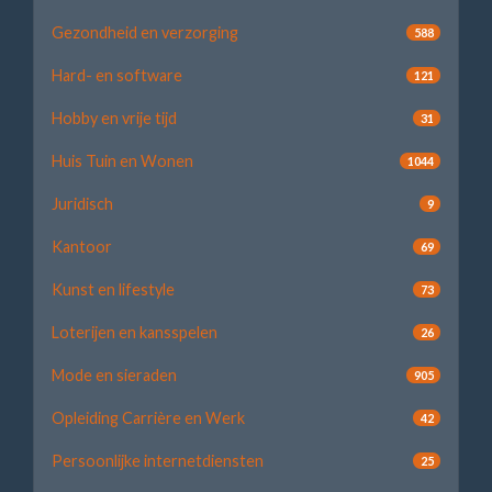
Gezondheid en verzorging
588
Hard- en software
121
Hobby en vrije tijd
31
Huis Tuin en Wonen
1044
Juridisch
9
Kantoor
69
Kunst en lifestyle
73
Loterijen en kansspelen
26
Mode en sieraden
905
Opleiding Carrière en Werk
42
Persoonlijke internetdiensten
25