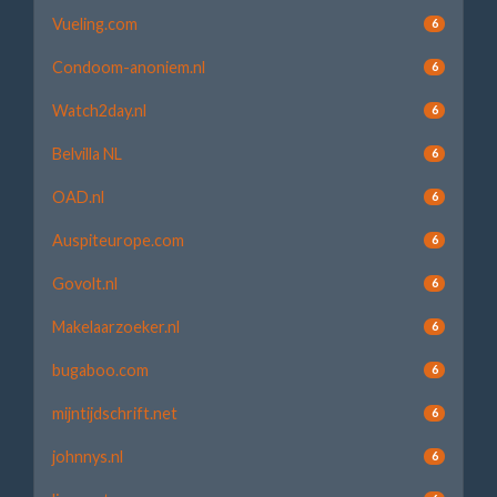
Vueling.com
6
Condoom-anoniem.nl
6
Watch2day.nl
6
Belvilla NL
6
OAD.nl
6
Auspiteurope.com
6
Govolt.nl
6
Makelaarzoeker.nl
6
bugaboo.com
6
mijntijdschrift.net
6
johnnys.nl
6