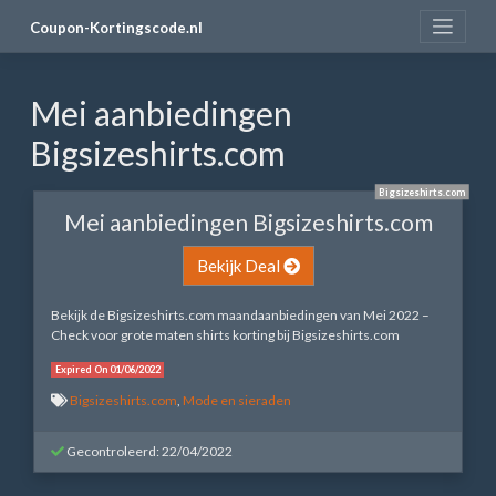
Skip
Coupon-Kortingscode.nl
to
content
Mei aanbiedingen
Bigsizeshirts.com
Bigsizeshirts.com
Mei aanbiedingen Bigsizeshirts.com
Bekijk Deal
Bekijk de Bigsizeshirts.com maandaanbiedingen van Mei 2022 –
Check voor grote maten shirts korting bij Bigsizeshirts.com
Expired On 01/06/2022
Bigsizeshirts.com
,
Mode en sieraden
Gecontroleerd: 22/04/2022