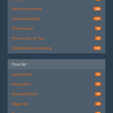
Sport en recreatie
228
Telecommunicatie
137
Warenhuizen
92
Wonen Huis en Tuin
15
Zakelijke dienstverlening
120
Onze tip!
lampen24.be
27
lampen24.nl
27
Besselinklicht.nl
24
Magix.com
23