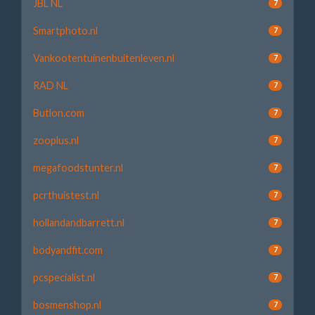
JBL NL
7
Smartphoto.nl
7
Vankootentuinenbuitenleven.nl
7
RAD NL
7
Butlon.com
7
zooplus.nl
7
megafoodstunter.nl
7
pcrthuistest.nl
7
hollandandbarrett.nl
7
bodyandfit.com
7
pcspecialist.nl
7
bosmenshop.nl
7