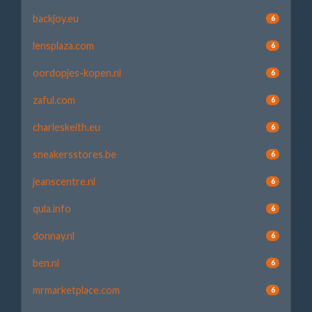
backjoy.eu
6
lensplaza.com
6
oordopjes-kopen.nl
6
zaful.com
6
charleskeith.eu
6
sneakersstores.be
6
jeanscentre.nl
6
qula.info
6
donnay.nl
6
ben.nl
6
mrmarketplace.com
6