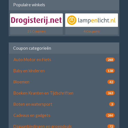
Populaire winkels
21 Coupons
4 Coupons
Coupon categorieën
Auto Motor en Fiets
268
Baby en kinderen
138
Bloemen
42
Boeken Kranten en Tijdschriften
263
Boten en watersport
3
Cadeaus en gadgets
244
Dagaanbiedingen en groepdeals
72