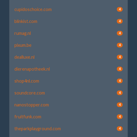
cupidoschoice.com
4
blinkist.com
4
rumag.nl
4
pixum.be
4
dealluxe.nl
4
dierenapotheek.nl
4
shop4nl.com
4
soundcore.com
4
nanostopper.com
4
fruitfunk.com
4
theparkplayground.com
4