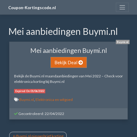
Skip
Coupon-Kortingscode.nl
to
content
Mei aanbiedingen Buymi.nl
Buymi.nl
Mei aanbiedingen Buymi.nl
Bekijk Deal
Bekijk de Buymi.nl maandaanbiedingen van Mei 2022 – Check voor
elektronica korting bij Buymi.nl
Expired On 01/06/2022
Buymi.nl
,
Elektronica en witgoed
Gecontroleerd: 22/04/2022
Bericht
Buymi.nl nieuwsbrief korting