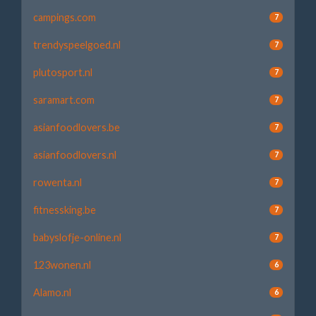
campings.com
7
trendyspeelgoed.nl
7
plutosport.nl
7
saramart.com
7
asianfoodlovers.be
7
asianfoodlovers.nl
7
rowenta.nl
7
fitnessking.be
7
babyslofje-online.nl
7
123wonen.nl
6
Alamo.nl
6