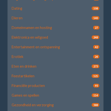
Dating
108
Dieren
140
Domeinnamen en hosting
27
Elektronica en witgoed
248
Entertainment en ontspanning
42
Erotiek
24
Eten en drinken
275
Feestartikelen
121
Financiële producten
95
Games en spellen
114
Gezondheid en verzorging
588