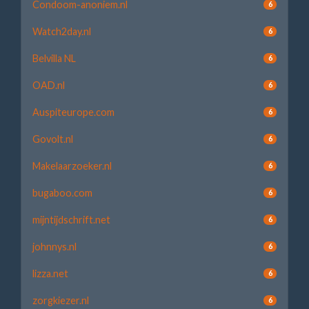
Condoom-anoniem.nl
6
Watch2day.nl
6
Belvilla NL
6
OAD.nl
6
Auspiteurope.com
6
Govolt.nl
6
Makelaarzoeker.nl
6
bugaboo.com
6
mijntijdschrift.net
6
johnnys.nl
6
lizza.net
6
zorgkiezer.nl
6