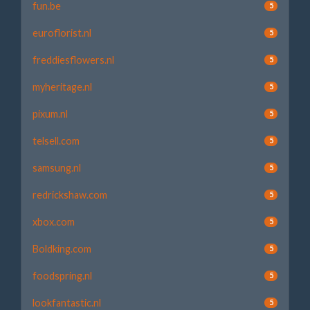
fun.be
5
euroflorist.nl
5
freddiesflowers.nl
5
myheritage.nl
5
pixum.nl
5
telsell.com
5
samsung.nl
5
redrickshaw.com
5
xbox.com
5
Boldking.com
5
foodspring.nl
5
lookfantastic.nl
5