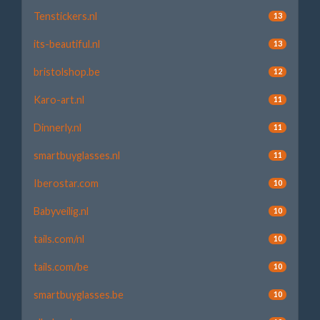
Tenstickers.nl
13
its-beautiful.nl
13
bristolshop.be
12
Karo-art.nl
11
Dinnerly.nl
11
smartbuyglasses.nl
11
Iberostar.com
10
Babyveilig.nl
10
tails.com/nl
10
tails.com/be
10
smartbuyglasses.be
10