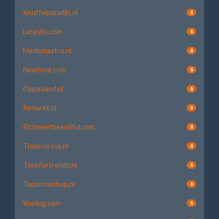
Knuffelparadijs.nl
6
Lacasita.com
6
Mediumastro.nl
6
Nextlove.com
6
Oppasland.nl
6
Remarkt.nl
6
Richmeetbeautiful.com
6
Thuiscursus.nl
6
Timefortrends.nl
6
Topsnowshop.nl
6
Vueling.com
6