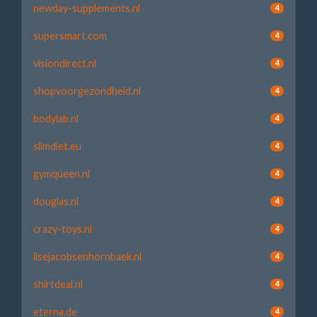
newday-supplements.nl
4
supersmart.com
4
visiondirect.nl
4
shopvoorgezondheid.nl
4
bodylab.nl
4
slimdiet.eu
4
gymqueen.nl
4
douglas.nl
4
crazy-toys.nl
4
ilsejacobsenhornbaek.nl
4
shirtdeal.nl
4
eterna.de
4