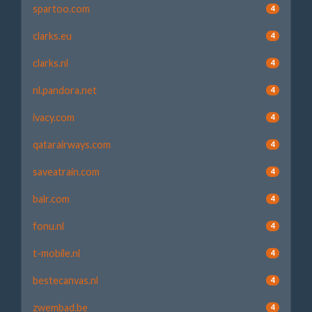
spartoo.com
4
clarks.eu
4
clarks.nl
4
nl.pandora.net
4
ivacy.com
4
qatarairways.com
4
saveatrain.com
4
balr.com
4
fonu.nl
4
t-mobile.nl
4
bestecanvas.nl
4
zwembad.be
4