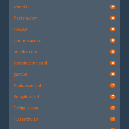
whoef.nl
9
Pestana.com
8
rosuz.nl
8
iphone-cases.nl
8
oneplus.com
8
toptuincentrum.nl
8
gant.be
8
Audioexpert.nl
7
Bungalow.Net
7
Desigual.com
7
Huisenthuis.nl
7