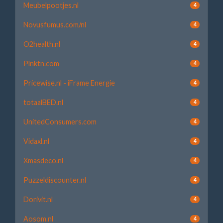
Meubelpootjes.nl
4
Novusfumus.com/nl
4
O2health.nl
4
Plnktn.com
4
Pricewise.nl - iFrame Energie
4
totaalBED.nl
4
UnitedConsumers.com
4
Vidaxl.nl
4
Xmasdeco.nl
4
Puzzeldiscounter.nl
4
Dorivit.nl
4
Aosom.nl
4