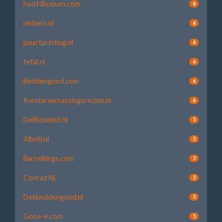
hoofdkussen.com
6
nisbets.nl
6
pixartprinting.nl
6
tefal.nl
6
Beddengoed.com
6
fivestarverrassingsreizen.nl
6
DeBloemist.nl
5
Albelli.nl
5
Barrelkings.com
5
Conrad NL
5
Dekbeddengoed.nl
5
Goos-e.com
5