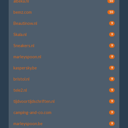
albeka.nl
10
bemz.com
10
Beautinow.nl
9
Skala.nl
9
Sneakers.nl
9
marleyspoon.nl
9
kaspersky.be
9
bristol.nl
9
tele2.nl
9
tijdvoortijdschriften.nl
9
camping-and-co.com
9
marleyspoon.be
9