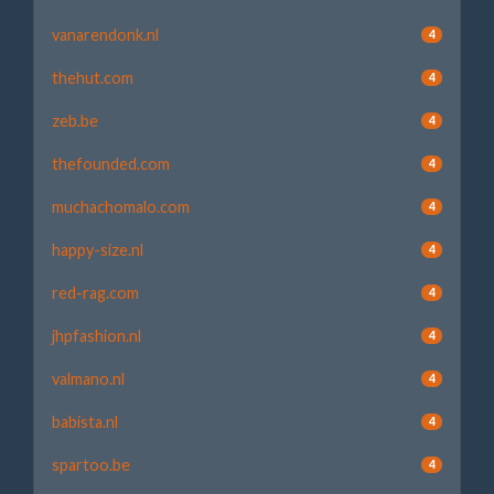
vanarendonk.nl
4
thehut.com
4
zeb.be
4
thefounded.com
4
muchachomalo.com
4
happy-size.nl
4
red-rag.com
4
jhpfashion.nl
4
valmano.nl
4
babista.nl
4
spartoo.be
4