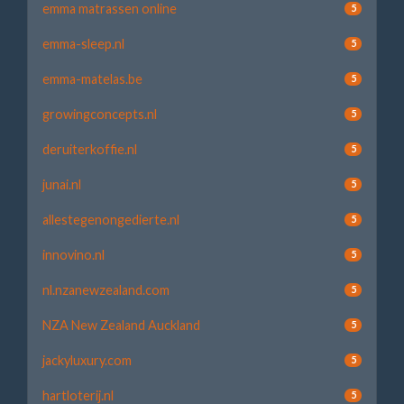
emma matrassen online
5
emma-sleep.nl
5
emma-matelas.be
5
growingconcepts.nl
5
deruiterkoffie.nl
5
junai.nl
5
allestegenongedierte.nl
5
innovino.nl
5
nl.nzanewzealand.com
5
NZA New Zealand Auckland
5
jackyluxury.com
5
hartloterij.nl
5