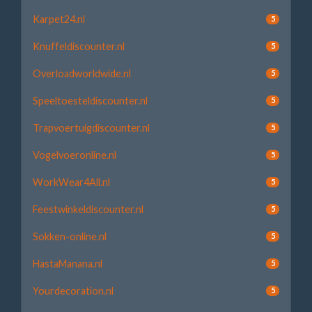
Karpet24.nl
5
Knuffeldiscounter.nl
5
Overloadworldwide.nl
5
Speeltoesteldiscounter.nl
5
Trapvoertuigdiscounter.nl
5
Vogelvoeronline.nl
5
WorkWear4All.nl
5
Feestwinkeldiscounter.nl
5
Sokken-online.nl
5
HastaManana.nl
5
Yourdecoration.nl
5