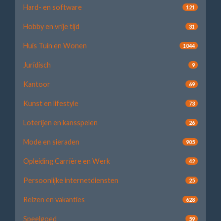
Hard- en software
121
Hobby en vrije tijd
31
Huis Tuin en Wonen
1044
Juridisch
9
Kantoor
69
Kunst en lifestyle
73
Loterijen en kansspelen
26
Mode en sieraden
905
Opleiding Carrière en Werk
42
Persoonlijke internetdiensten
25
Reizen en vakanties
628
Speelgoed
59