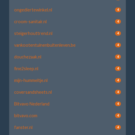
ongediertewinkel.nl
4
croom-sanitair.nl
4
steigerhouttrend.nl
4
vankootentuinenbuitenleven.be
4
douchezaak.nl
4
fine2sleep.nl
4
mijn-hummeltje.nl
4
coversandsheets.nl
4
Bitvavo Nederland
4
bitvavo.com
4
fanster.nl
4