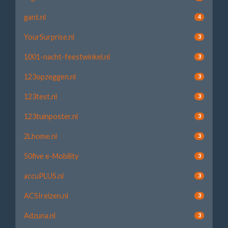
gant.nl
4
YourSurprise.nl
3
1001-nacht-feestwinkel.nl
3
123opzeggen.nl
3
123test.nl
3
123tuinposter.nl
3
2Lhome.nl
3
50five e-Mobility
3
accuPLUS.nl
3
ACSIreizen.nl
3
Adzuna.nl
3