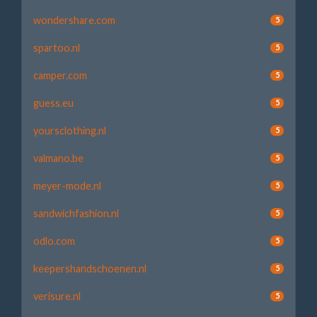
wondershare.com
5
spartoo.nl
5
camper.com
5
guess.eu
5
yoursclothing.nl
5
valmano.be
5
meyer-mode.nl
5
sandwichfashion.nl
5
odlo.com
5
keepershandschoenen.nl
5
verisure.nl
5