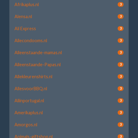
Afrikaplus.nl
3
Alensa.nl
3
Ali Express
3
Allecondooms.nl
3
Alleenstaande-mamas.nl
3
Alleenstaande-Papas.nl
3
Allekleurenshirts.nl
3
AllesvoorBBQ.nl
3
Allinportugal.nl
3
Amerikaplus.nl
3
Amorgos.nl
3
Animals-giftshop.nl
3