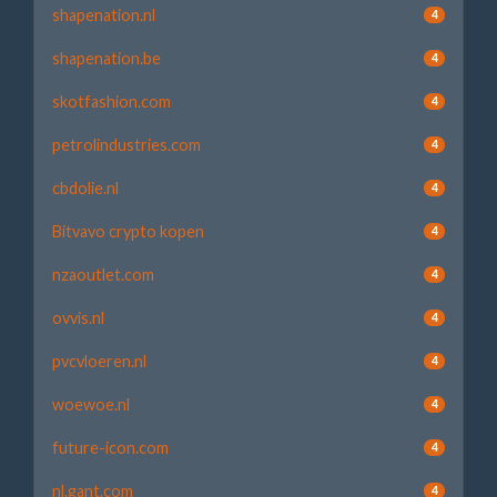
shapenation.nl
4
shapenation.be
4
skotfashion.com
4
petrolindustries.com
4
cbdolie.nl
4
Bitvavo crypto kopen
4
nzaoutlet.com
4
ovvis.nl
4
pvcvloeren.nl
4
woewoe.nl
4
future-icon.com
4
nl.gant.com
4