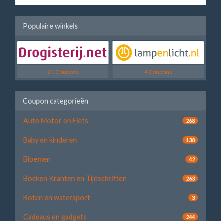
Populaire winkels
21 Coupons
4 Coupons
Coupon categorieën
Auto Motor en Fiets
268
Baby en kinderen
138
Bloemen
42
Boeken Kranten en Tijdschriften
263
Boten en watersport
3
Cadeaus en gadgets
244