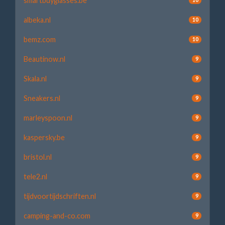
smartbuyglasses.be
albeka.nl
10
bemz.com
10
Beautinow.nl
9
Skala.nl
9
Sneakers.nl
9
marleyspoon.nl
9
kaspersky.be
9
bristol.nl
9
tele2.nl
9
tijdvoortijdschriften.nl
9
camping-and-co.com
9