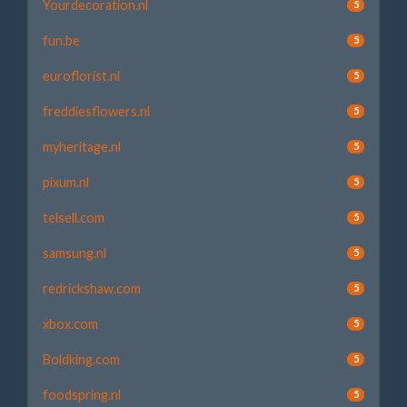
Yourdecoration.nl
5
fun.be
5
euroflorist.nl
5
freddiesflowers.nl
5
myheritage.nl
5
pixum.nl
5
telsell.com
5
samsung.nl
5
redrickshaw.com
5
xbox.com
5
Boldking.com
5
foodspring.nl
5