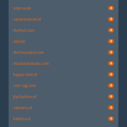
eterna.de
4
vanarendonk.nl
4
thehut.com
4
zeb.be
4
thefounded.com
4
muchachomalo.com
4
happy-size.nl
4
red-rag.com
4
jhpfashion.nl
4
valmano.nl
4
babista.nl
4