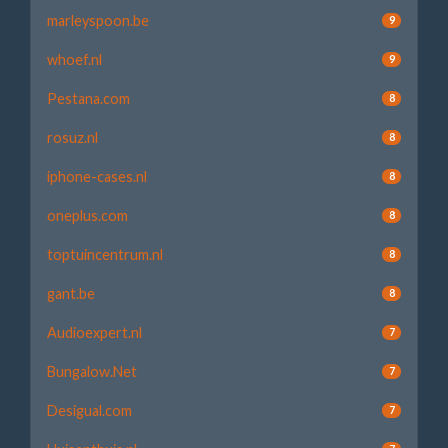
marleyspoon.be
9
whoef.nl
9
Pestana.com
8
rosuz.nl
8
iphone-cases.nl
8
oneplus.com
8
toptuincentrum.nl
8
gant.be
8
Audioexpert.nl
7
Bungalow.Net
7
Desigual.com
7