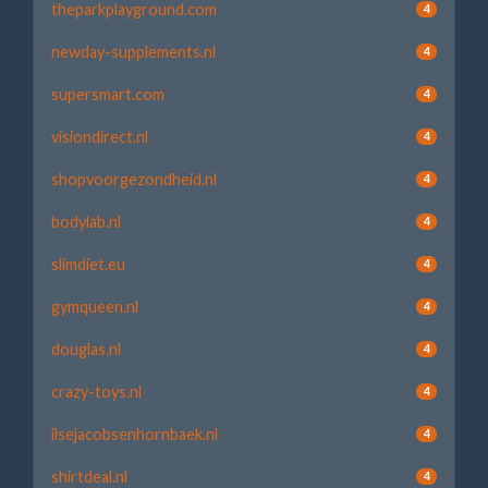
theparkplayground.com
4
newday-supplements.nl
4
supersmart.com
4
visiondirect.nl
4
shopvoorgezondheid.nl
4
bodylab.nl
4
slimdiet.eu
4
gymqueen.nl
4
douglas.nl
4
crazy-toys.nl
4
ilsejacobsenhornbaek.nl
4
shirtdeal.nl
4