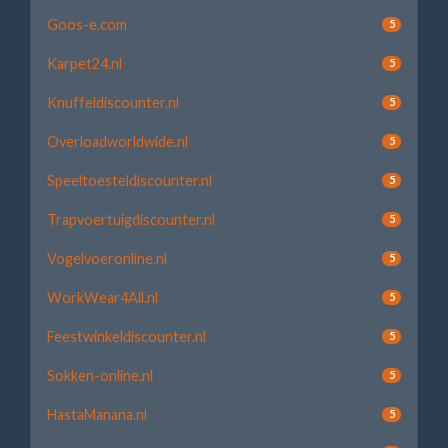
Goos-e.com
5
Karpet24.nl
5
Knuffeldiscounter.nl
5
Overloadworldwide.nl
5
Speeltoesteldiscounter.nl
5
Trapvoertuigdiscounter.nl
5
Vogelvoeronline.nl
5
WorkWear4All.nl
5
Feestwinkeldiscounter.nl
5
Sokken-online.nl
5
HastaManana.nl
5