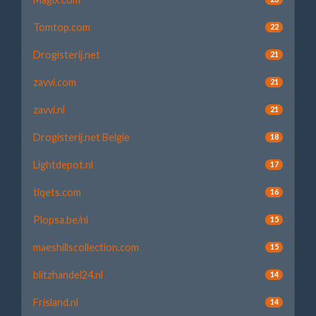
Tomtop.com
22
Drogisterij.net
21
zavvi.com
21
zavvi.nl
21
Drogisterij.net Belgie
18
Lightdepot.nl
17
tiqets.com
16
Plopsa.be/nl
15
maeshillscollection.com
15
blitzhandel24.nl
14
Frisland.nl
14