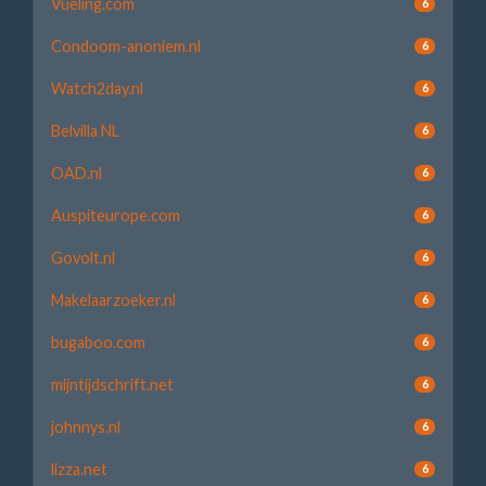
Vueling.com
6
Condoom-anoniem.nl
6
Watch2day.nl
6
Belvilla NL
6
OAD.nl
6
Auspiteurope.com
6
Govolt.nl
6
Makelaarzoeker.nl
6
bugaboo.com
6
mijntijdschrift.net
6
johnnys.nl
6
lizza.net
6