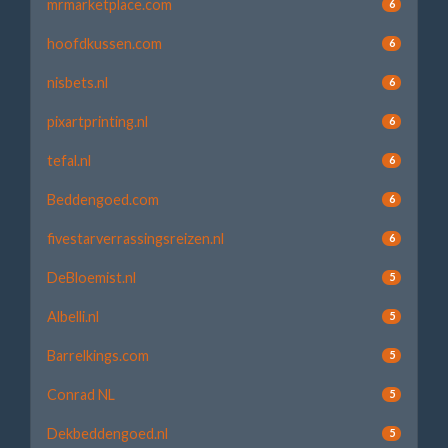
mrmarketplace.com
6
hoofdkussen.com
6
nisbets.nl
6
pixartprinting.nl
6
tefal.nl
6
Beddengoed.com
6
fivestarverrassingsreizen.nl
6
DeBloemist.nl
5
Albelli.nl
5
Barrelkings.com
5
Conrad NL
5
Dekbeddengoed.nl
5