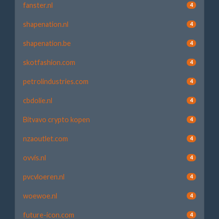
fanster.nl
4
shapenation.nl
4
shapenation.be
4
skotfashion.com
4
petrolindustries.com
4
cbdolie.nl
4
Bitvavo crypto kopen
4
nzaoutlet.com
4
ovvis.nl
4
pvcvloeren.nl
4
woewoe.nl
4
future-icon.com
4