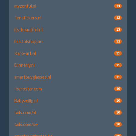
myzenful.nl
14
Tenstickers.nl
13
its-beautiful.nl
13
bristolshop.be
12
Karo-art.nl
11
Dinnerly.nl
11
smartbuyglasses.nl
11
Iberostar.com
10
Babyveilig.nl
10
tails.com/nl
10
tails.com/be
10
10