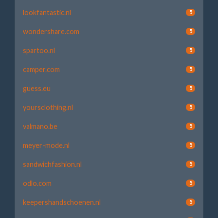
lookfantastic.nl
5
wondershare.com
5
spartoo.nl
5
camper.com
5
guess.eu
5
yoursclothing.nl
5
valmano.be
5
meyer-mode.nl
5
sandwichfashion.nl
5
odlo.com
5
keepershandschoenen.nl
5