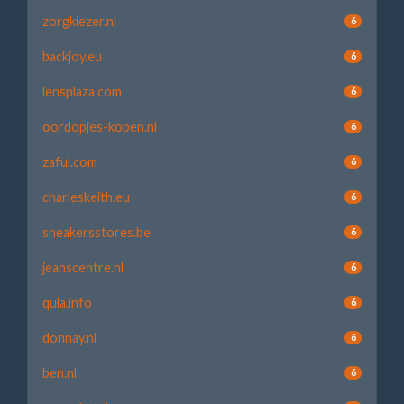
zorgkiezer.nl
6
backjoy.eu
6
lensplaza.com
6
oordopjes-kopen.nl
6
zaful.com
6
charleskeith.eu
6
sneakersstores.be
6
jeanscentre.nl
6
qula.info
6
donnay.nl
6
ben.nl
6