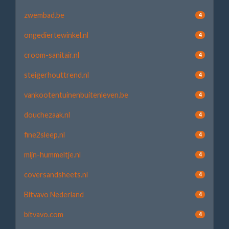
zwembad.be
4
ongediertewinkel.nl
4
croom-sanitair.nl
4
steigerhouttrend.nl
4
vankootentuinenbuitenleven.be
4
douchezaak.nl
4
fine2sleep.nl
4
mijn-hummeltje.nl
4
coversandsheets.nl
4
Bitvavo Nederland
4
bitvavo.com
4