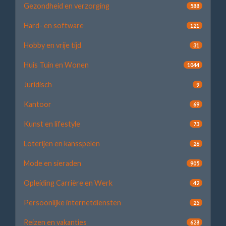
Gezondheid en verzorging
588
Hard- en software
121
Hobby en vrije tijd
31
Huis Tuin en Wonen
1044
Juridisch
9
Kantoor
69
Kunst en lifestyle
73
Loterijen en kansspelen
26
Mode en sieraden
905
Opleiding Carrière en Werk
42
Persoonlijke internetdiensten
25
Reizen en vakanties
628