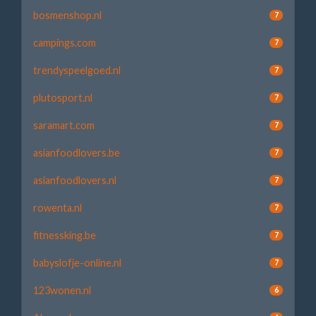
bosmenshop.nl
7
campings.com
7
trendyspeelgoed.nl
7
plutosport.nl
7
saramart.com
7
asianfoodlovers.be
7
asianfoodlovers.nl
7
rowenta.nl
7
fitnessking.be
7
babyslofje-online.nl
7
123wonen.nl
6