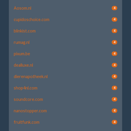
Aosom.nl
4
cupidoschoice.com
4
blinkist.com
4
rumag.nl
4
pixum.be
4
dealluxe.nl
4
dierenapotheek.nl
4
shop4nl.com
4
soundcore.com
4
nanostopper.com
4
fruitfunk.com
4