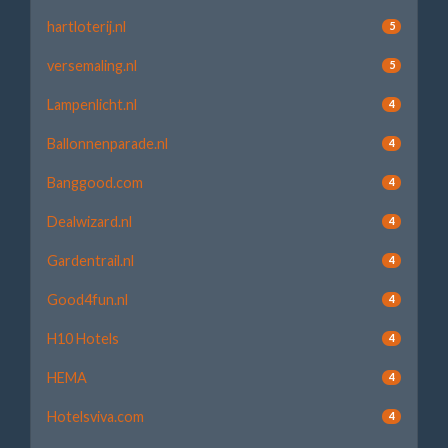
hartloterij.nl
5
versemaling.nl
5
Lampenlicht.nl
4
Ballonnenparade.nl
4
Banggood.com
4
Dealwizard.nl
4
Gardentrail.nl
4
Good4fun.nl
4
H10 Hotels
4
HEMA
4
Hotelsviva.com
4