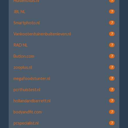
Huisenthuis.nl
7
JBL NL
7
Smartphoto.nl
7
Vankootentuinenbuitenleven.nl
7
RAD NL
7
Butlon.com
7
zooplus.nl
7
megafoodstunter.nl
7
pcrthuistest.nl
7
hollandandbarrett.nl
7
bodyandfit.com
7
pcspecialist.nl
7