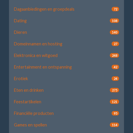
Dagaanbiedingen en groepdeals
72
Dating
108
Dieren
140
Domeinnamen en hosting
27
Elektronica en witgoed
248
Entertainment en ontspanning
42
Erotiek
24
Eten en drinken
275
Feestartikelen
121
Financiële producten
95
Games en spellen
114