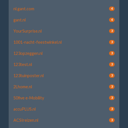
nl.gant.com
4
gant.nl
4
YourSurprise.nl
3
1001-nacht-feestwinkel.nl
3
123opzeggen.nl
3
123test.nl
3
123tuinposter.nl
3
2Lhome.nl
3
50five e-Mobility
3
accuPLUS.nl
3
ACSIreizen.nl
3