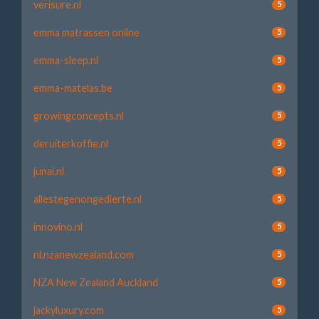
verisure.nl
5
emma matrassen online
5
emma-sleep.nl
5
emma-matelas.be
5
growingconcepts.nl
5
deruiterkoffie.nl
5
junai.nl
5
allestegenongedierte.nl
5
innovino.nl
5
nl.nzanewzealand.com
5
NZA New Zealand Auckland
5
jackyluxury.com
5