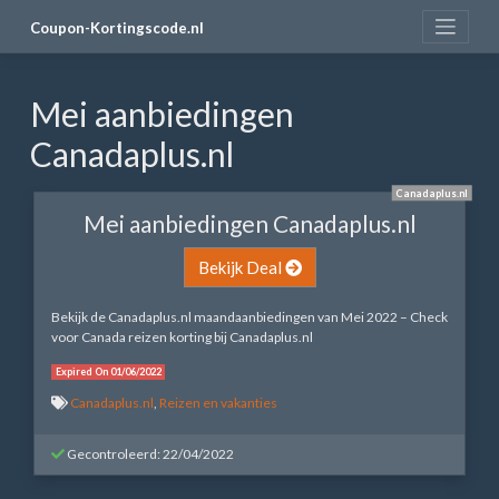
Skip
Coupon-Kortingscode.nl
to
content
Mei aanbiedingen
Canadaplus.nl
Canadaplus.nl
Mei aanbiedingen Canadaplus.nl
Bekijk Deal
Bekijk de Canadaplus.nl maandaanbiedingen van Mei 2022 – Check
voor Canada reizen korting bij Canadaplus.nl
Expired On 01/06/2022
Canadaplus.nl
,
Reizen en vakanties
Gecontroleerd: 22/04/2022