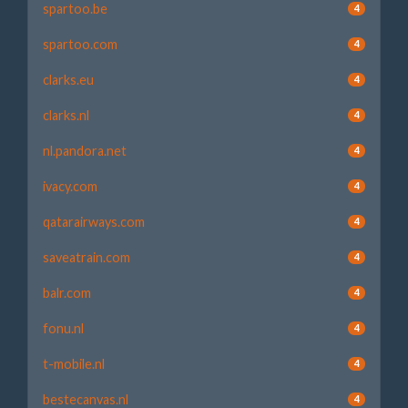
spartoo.be
4
spartoo.com
4
clarks.eu
4
clarks.nl
4
nl.pandora.net
4
ivacy.com
4
qatarairways.com
4
saveatrain.com
4
balr.com
4
fonu.nl
4
t-mobile.nl
4
bestecanvas.nl
4