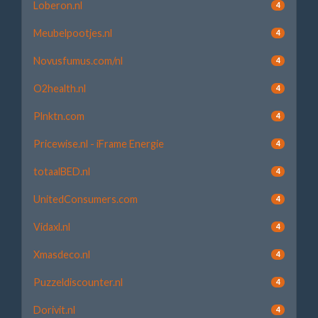
Loberon.nl
4
Meubelpootjes.nl
4
Novusfumus.com/nl
4
O2health.nl
4
Plnktn.com
4
Pricewise.nl - iFrame Energie
4
totaalBED.nl
4
UnitedConsumers.com
4
Vidaxl.nl
4
Xmasdeco.nl
4
Puzzeldiscounter.nl
4
Dorivit.nl
4