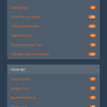
Speelgoed
59
Sport en recreatie
228
Telecommunicatie
137
Warenhuizen
92
Wonen Huis en Tuin
15
Zakelijke dienstverlening
120
Onze tip!
lampen24.be
27
lampen24.nl
27
Besselinklicht.nl
24
Magix.com
23