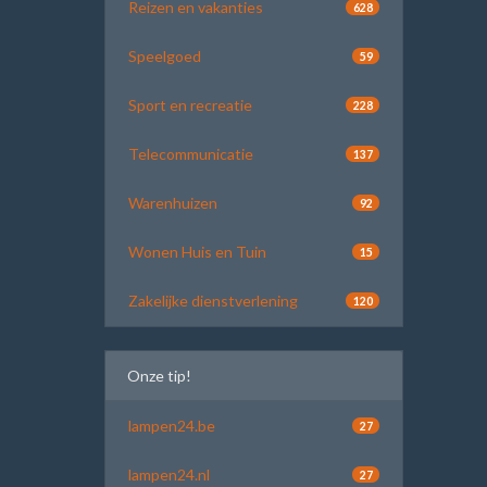
Reizen en vakanties
628
Speelgoed
59
Sport en recreatie
228
Telecommunicatie
137
Warenhuizen
92
Wonen Huis en Tuin
15
Zakelijke dienstverlening
120
Onze tip!
lampen24.be
27
lampen24.nl
27