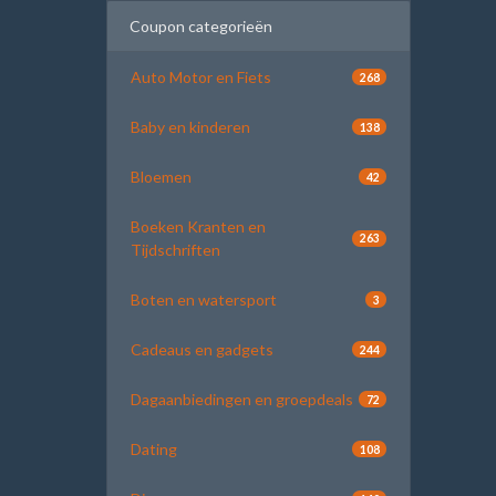
Coupon categorieën
Auto Motor en Fiets
268
Baby en kinderen
138
Bloemen
42
Boeken Kranten en
263
Tijdschriften
Boten en watersport
3
Cadeaus en gadgets
244
Dagaanbiedingen en groepdeals
72
Dating
108