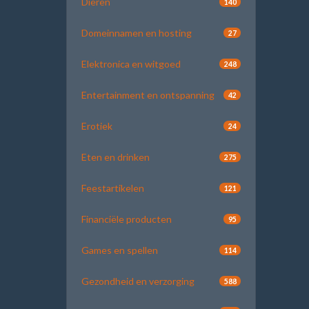
Dieren
140
Domeinnamen en hosting
27
Elektronica en witgoed
248
Entertainment en ontspanning
42
Erotiek
24
Eten en drinken
275
Feestartikelen
121
Financiële producten
95
Games en spellen
114
Gezondheid en verzorging
588