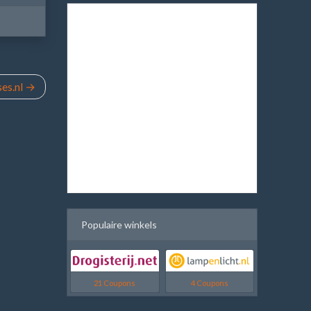
es.nl
Populaire winkels
21 Coupons
4 Coupons