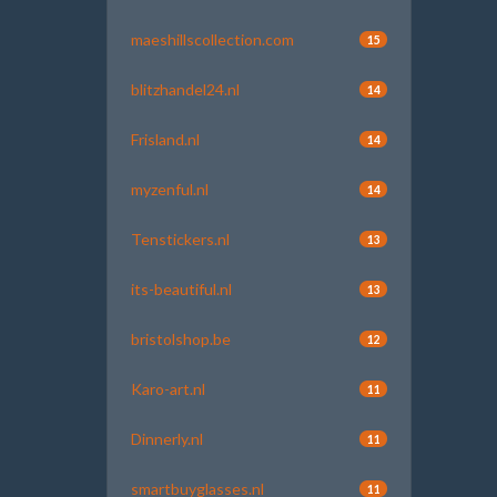
maeshillscollection.com
15
blitzhandel24.nl
14
Frisland.nl
14
myzenful.nl
14
Tenstickers.nl
13
its-beautiful.nl
13
bristolshop.be
12
Karo-art.nl
11
Dinnerly.nl
11
smartbuyglasses.nl
11