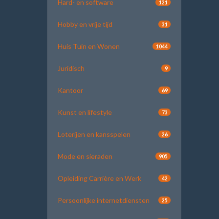
Hard- en software
121
Hobby en vrije tijd
31
Huis Tuin en Wonen
1044
Juridisch
9
Kantoor
69
Kunst en lifestyle
73
Loterijen en kansspelen
26
Mode en sieraden
905
Opleiding Carrière en Werk
42
Persoonlijke internetdiensten
25