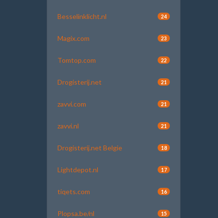
Besselinklicht.nl
24
Magix.com
23
Tomtop.com
22
Drogisterij.net
21
zavvi.com
21
zavvi.nl
21
Drogisterij.net Belgie
18
Lightdepot.nl
17
tiqets.com
16
Plopsa.be/nl
15