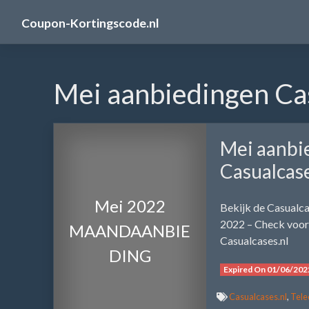
Skip
Coupon-Kortingscode.nl
to
content
Mei aanbiedingen Cas
Mei aanbi
Casualcase
Mei 2022
Bekijk de Casualc
2022 – Check voor 
MAANDAANBIE
Casualcases.nl
DING
Expired On 01/06/202
Casualcases.nl
,
Tele