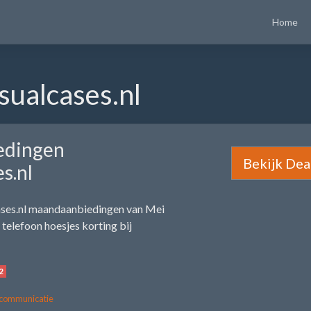
Home
ualcases.nl
edingen
Bekijk Dea
s.nl
ases.nl maandaanbiedingen van Mei
telefoon hoesjes korting bij
2
communicatie