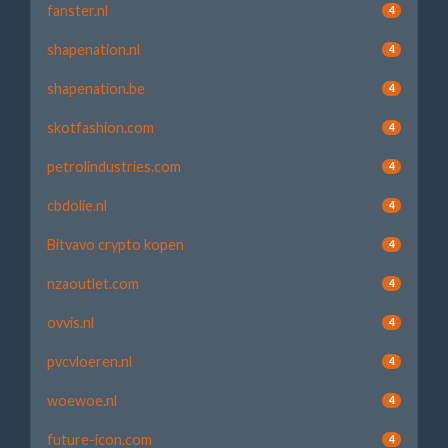
fanster.nl
4
shapenation.nl
4
shapenation.be
4
skotfashion.com
4
petrolindustries.com
4
cbdolie.nl
4
Bitvavo crypto kopen
4
nzaoutlet.com
4
ovvis.nl
4
pvcvloeren.nl
4
woewoe.nl
4
future-icon.com
4