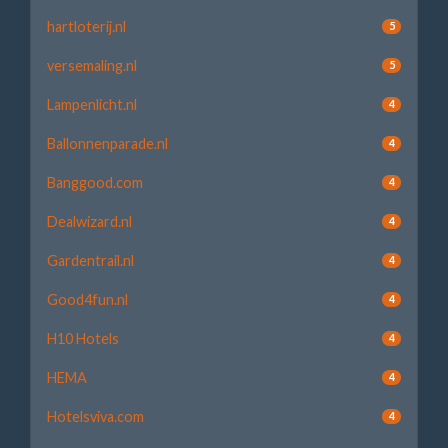
hartloterij.nl
5
versemaling.nl
5
Lampenlicht.nl
4
Ballonnenparade.nl
4
Banggood.com
4
Dealwizard.nl
4
Gardentrail.nl
4
Good4fun.nl
4
H10 Hotels
4
HEMA
4
Hotelsviva.com
4