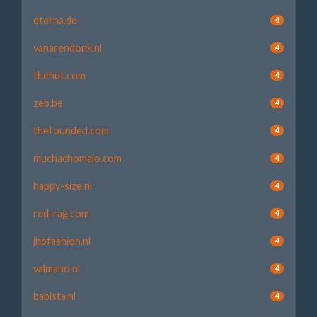
eterna.de
4
vanarendonk.nl
4
thehut.com
4
zeb.be
4
thefounded.com
4
muchachomalo.com
4
happy-size.nl
4
red-rag.com
4
jhpfashion.nl
4
valmano.nl
4
babista.nl
4