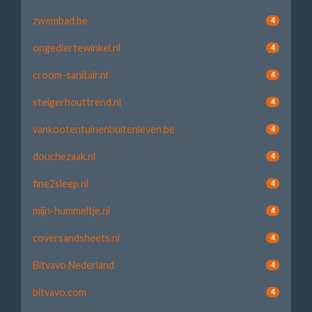
zwembad.be
4
ongediertewinkel.nl
4
croom-sanitair.nl
4
steigerhouttrend.nl
4
vankootentuinenbuitenleven.be
4
douchezaak.nl
4
fine2sleep.nl
4
mijn-hummeltje.nl
4
coversandsheets.nl
4
Bitvavo Nederland
4
bitvavo.com
4