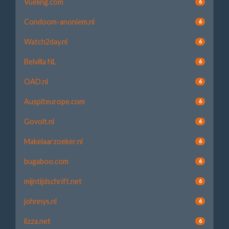
Vueling.com
6
Condoom-anoniem.nl
6
Watch2day.nl
6
Belvilla NL
6
OAD.nl
6
Auspiteurope.com
6
Govolt.nl
6
Makelaarzoeker.nl
6
bugaboo.com
6
mijntijdschrift.net
6
johnnys.nl
6
lizza.net
6