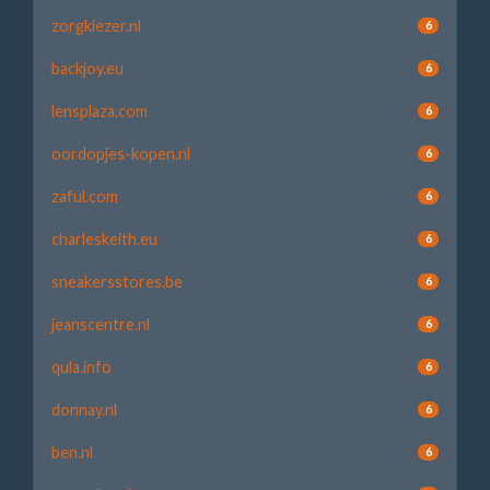
zorgkiezer.nl
6
backjoy.eu
6
lensplaza.com
6
oordopjes-kopen.nl
6
zaful.com
6
charleskeith.eu
6
sneakersstores.be
6
jeanscentre.nl
6
qula.info
6
donnay.nl
6
ben.nl
6