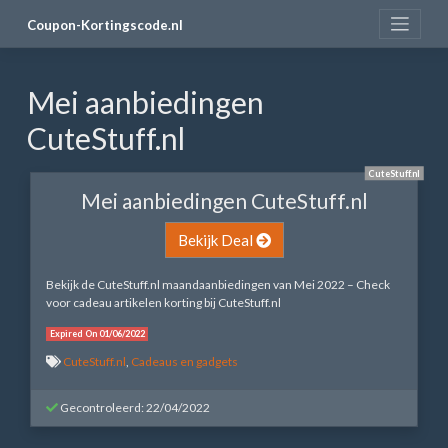
Skip
Coupon-Kortingscode.nl
to
content
Mei aanbiedingen
CuteStuff.nl
CuteStuff.nl
Mei aanbiedingen CuteStuff.nl
Bekijk Deal
Bekijk de CuteStuff.nl maandaanbiedingen van Mei 2022 – Check
voor cadeau artikelen korting bij CuteStuff.nl
Expired On 01/06/2022
CuteStuff.nl
,
Cadeaus en gadgets
Gecontroleerd: 22/04/2022