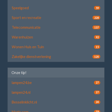
Speelgoed
59
Sport en recreatie
228
Telecommunicatie
137
Warenhuizen
92
Wonen Huis en Tuin
15
Zakelijke dienstverlening
120
Onze tip!
lampen24.be
27
lampen24.nl
27
Besselinklicht.nl
24
Magix.com
23