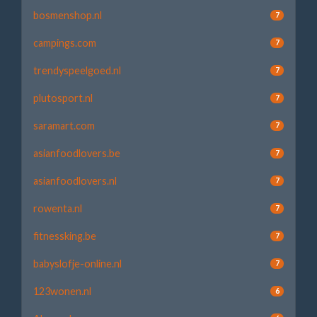
bosmenshop.nl
7
campings.com
7
trendyspeelgoed.nl
7
plutosport.nl
7
saramart.com
7
asianfoodlovers.be
7
asianfoodlovers.nl
7
rowenta.nl
7
fitnessking.be
7
babyslofje-online.nl
7
123wonen.nl
6