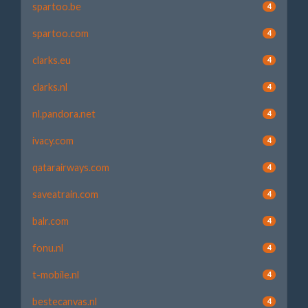
spartoo.be
4
spartoo.com
4
clarks.eu
4
clarks.nl
4
nl.pandora.net
4
ivacy.com
4
qatarairways.com
4
saveatrain.com
4
balr.com
4
fonu.nl
4
t-mobile.nl
4
bestecanvas.nl
4