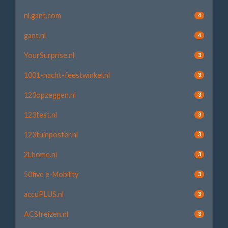
nl.gant.com
4
gant.nl
4
YourSurprise.nl
3
1001-nacht-feestwinkel.nl
3
123opzeggen.nl
3
123test.nl
3
123tuinposter.nl
3
2Lhome.nl
3
50five e-Mobility
3
accuPLUS.nl
3
ACSIreizen.nl
3