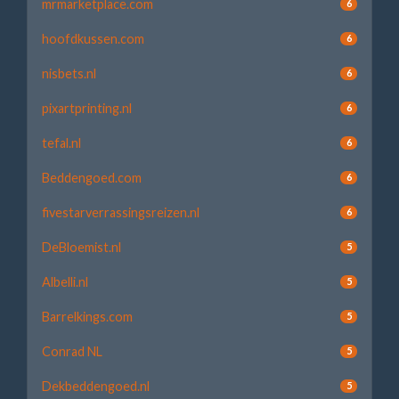
mrmarketplace.com
6
hoofdkussen.com
6
nisbets.nl
6
pixartprinting.nl
6
tefal.nl
6
Beddengoed.com
6
fivestarverrassingsreizen.nl
6
DeBloemist.nl
5
Albelli.nl
5
Barrelkings.com
5
Conrad NL
5
Dekbeddengoed.nl
5