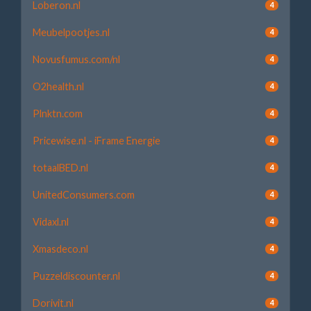
Loberon.nl
4
Meubelpootjes.nl
4
Novusfumus.com/nl
4
O2health.nl
4
Plnktn.com
4
Pricewise.nl - iFrame Energie
4
totaalBED.nl
4
UnitedConsumers.com
4
Vidaxl.nl
4
Xmasdeco.nl
4
Puzzeldiscounter.nl
4
Dorivit.nl
4