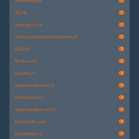
Huisenthuis.nl
7
JBL NL
7
Smartphoto.nl
7
Vankootentuinenbuitenleven.nl
7
RAD NL
7
Butlon.com
7
zooplus.nl
7
megafoodstunter.nl
7
pcrthuistest.nl
7
hollandandbarrett.nl
7
bodyandfit.com
7
pcspecialist.nl
7