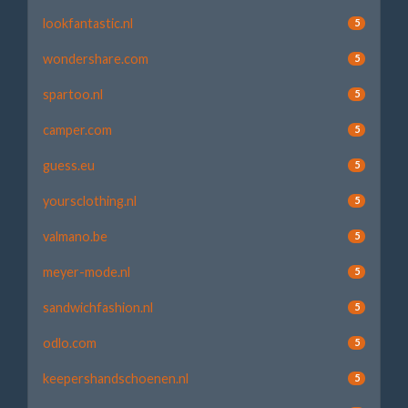
lookfantastic.nl
5
wondershare.com
5
spartoo.nl
5
camper.com
5
guess.eu
5
yoursclothing.nl
5
valmano.be
5
meyer-mode.nl
5
sandwichfashion.nl
5
odlo.com
5
keepershandschoenen.nl
5