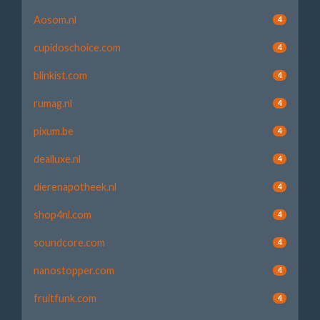
Aosom.nl
4
cupidoschoice.com
4
blinkist.com
4
rumag.nl
4
pixum.be
4
dealluxe.nl
4
dierenapotheek.nl
4
shop4nl.com
4
soundcore.com
4
nanostopper.com
4
fruitfunk.com
4