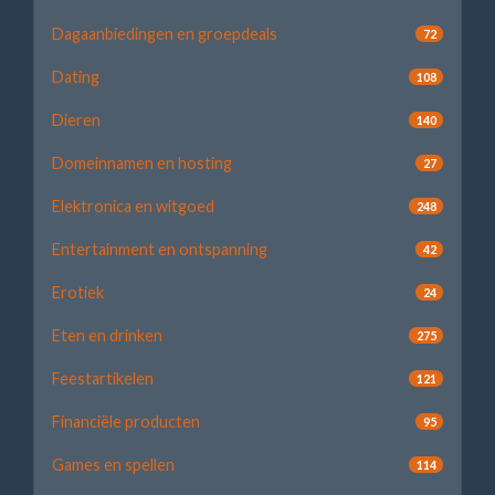
Dagaanbiedingen en groepdeals
72
Dating
108
Dieren
140
Domeinnamen en hosting
27
Elektronica en witgoed
248
Entertainment en ontspanning
42
Erotiek
24
Eten en drinken
275
Feestartikelen
121
Financiële producten
95
Games en spellen
114