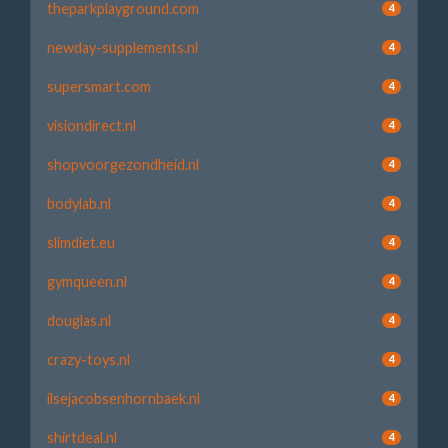
theparkplayground.com
4
newday-supplements.nl
4
supersmart.com
4
visiondirect.nl
4
shopvoorgezondheid.nl
4
bodylab.nl
4
slimdiet.eu
4
gymqueen.nl
4
douglas.nl
4
crazy-toys.nl
4
ilsejacobsenhornbaek.nl
4
shirtdeal.nl
4