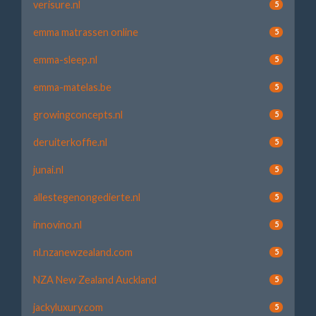
verisure.nl
5
emma matrassen online
5
emma-sleep.nl
5
emma-matelas.be
5
growingconcepts.nl
5
deruiterkoffie.nl
5
junai.nl
5
allestegenongedierte.nl
5
innovino.nl
5
nl.nzanewzealand.com
5
NZA New Zealand Auckland
5
jackyluxury.com
5