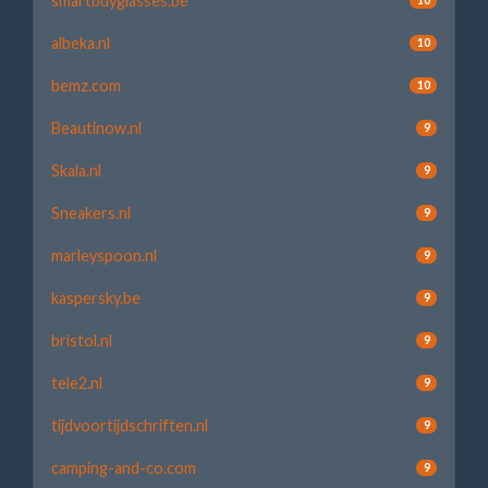
smartbuyglasses.be
albeka.nl
10
bemz.com
10
Beautinow.nl
9
Skala.nl
9
Sneakers.nl
9
marleyspoon.nl
9
kaspersky.be
9
bristol.nl
9
tele2.nl
9
tijdvoortijdschriften.nl
9
camping-and-co.com
9