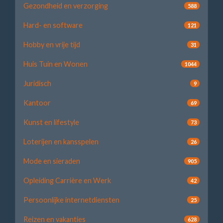
Gezondheid en verzorging
588
Hard- en software
121
Hobby en vrije tijd
31
Huis Tuin en Wonen
1044
Juridisch
9
Kantoor
69
Kunst en lifestyle
73
Loterijen en kansspelen
26
Mode en sieraden
905
Opleiding Carrière en Werk
42
Persoonlijke internetdiensten
25
Reizen en vakanties
628