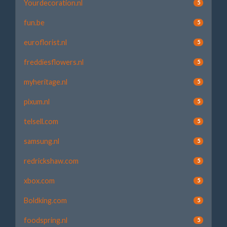
Yourdecoration.nl
5
fun.be
5
euroflorist.nl
5
freddiesflowers.nl
5
myheritage.nl
5
pixum.nl
5
telsell.com
5
samsung.nl
5
redrickshaw.com
5
xbox.com
5
Boldking.com
5
foodspring.nl
5