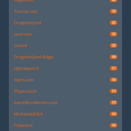
Tomtop.com
22
Drogisterij.net
21
zavvi.com
21
zavvi.nl
21
Drogisterij.net Belgie
18
Lightdepot.nl
17
tiqets.com
16
Plopsa.be/nl
15
maeshillscollection.com
15
blitzhandel24.nl
14
Frisland.nl
14