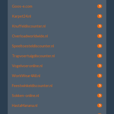
Goos-e.com
5
Karpet24.nl
5
Knuffeldiscounter.nl
5
Overloadworldwide.nl
5
Speeltoesteldiscounter.nl
5
Trapvoertuigdiscounter.nl
5
Vogelvoeronline.nl
5
WorkWear4All.nl
5
Feestwinkeldiscounter.nl
5
Sokken-online.nl
5
HastaManana.nl
5