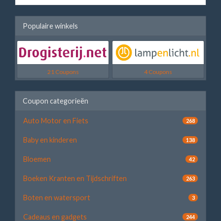
Populaire winkels
21 Coupons
4 Coupons
Coupon categorieën
Auto Motor en Fiets
268
Baby en kinderen
138
Bloemen
42
Boeken Kranten en Tijdschriften
263
Boten en watersport
3
Cadeaus en gadgets
244