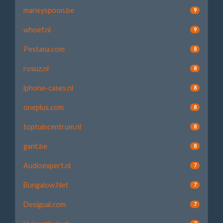
marleyspoon.be
9
whoef.nl
9
Pestana.com
8
rosuz.nl
8
iphone-cases.nl
8
oneplus.com
8
toptuincentrum.nl
8
gant.be
8
Audioexpert.nl
7
Bungalow.Net
7
Desigual.com
7