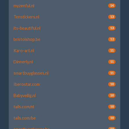
myzenful.nl
14
Tenstickers.nl
13
its-beautiful.nl
13
bristolshop.be
12
Karo-art.nl
11
Dinnerly.nl
11
smartbuyglasses.nl
11
Iberostar.com
10
Babyveilig.nl
10
tails.com/nl
10
tails.com/be
10
10