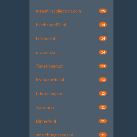
maeshillscollection.com
15
blitzhandel24.nl
14
Frisland.nl
14
myzenful.nl
14
Tenstickers.nl
13
its-beautiful.nl
13
bristolshop.be
12
Karo-art.nl
11
Dinnerly.nl
11
smartbuyglasses.nl
11