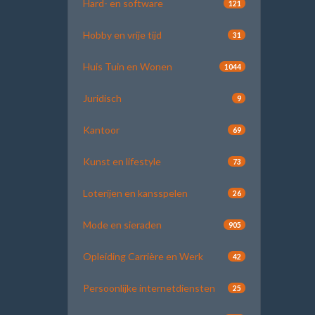
Hard- en software
121
Hobby en vrije tijd
31
Huis Tuin en Wonen
1044
Juridisch
9
Kantoor
69
Kunst en lifestyle
73
Loterijen en kansspelen
26
Mode en sieraden
905
Opleiding Carrière en Werk
42
Persoonlijke internetdiensten
25