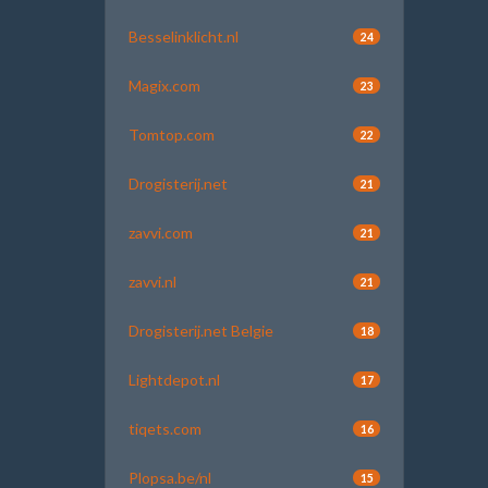
Besselinklicht.nl
24
Magix.com
23
Tomtop.com
22
Drogisterij.net
21
zavvi.com
21
zavvi.nl
21
Drogisterij.net Belgie
18
Lightdepot.nl
17
tiqets.com
16
Plopsa.be/nl
15