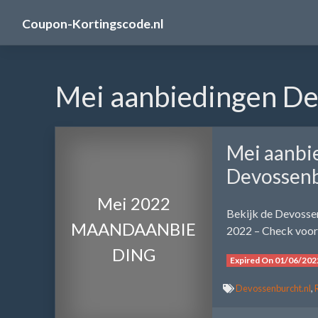
Skip
Coupon-Kortingscode.nl
to
content
Mei aanbiedingen De
Mei aanbi
Devossenb
Mei 2022
Bekijk de Devosse
MAANDAANBIE
2022 – Check voor 
DING
Expired On 01/06/202
Devossenburcht.nl
,