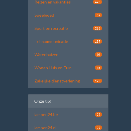
Reizen en vakanties
628
Speelgoed
59
Sport en recreatie
228
Telecommunicatie
137
Warenhuizen
92
Wonen Huis en Tuin
15
Zakelijke dienstverlening
120
Onze tip!
lampen24.be
27
lampen24.nl
27