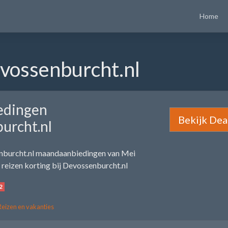
Home
vossenburcht.nl
edingen
Bekijk Dea
urcht.nl
nburcht.nl maandaanbiedingen van Mei
reizen korting bij Devossenburcht.nl
2
Reizen en vakanties