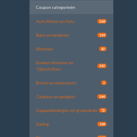
Coupon categorieën
Auto Motor en Fiets
268
Baby en kinderen
138
Bloemen
42
Boeken Kranten en
263
Tijdschriften
Boten en watersport
3
Cadeaus en gadgets
244
Dagaanbiedingen en groepdeals
72
Dating
108