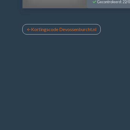
Gecontroleerd: 22/
Bericht
Kortingscode Devossenburcht.nl
navigatie