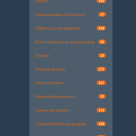
Dieren
140
Domeinnamen en hosting
27
Elektronica en witgoed
248
Entertainment en ontspanning
42
Erotiek
24
Eten en drinken
275
Feestartikelen
121
Financiële producten
95
Games en spellen
114
Gezondheid en verzorging
588