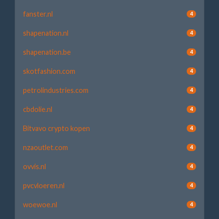
fanster.nl
4
shapenation.nl
4
shapenation.be
4
skotfashion.com
4
petrolindustries.com
4
cbdolie.nl
4
Bitvavo crypto kopen
4
nzaoutlet.com
4
ovvis.nl
4
pvcvloeren.nl
4
woewoe.nl
4