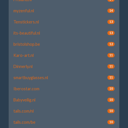
myzenful.nl
14
Tenstickers.nl
13
its-beautiful.nl
13
bristolshop.be
12
Karo-art.nl
11
Dinnerly.nl
11
smartbuyglasses.nl
11
Iberostar.com
10
Babyveilig.nl
10
tails.com/nl
10
tails.com/be
10