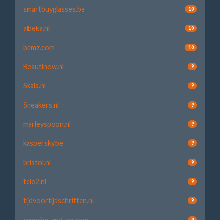
smartbuyglasses.be
10
albeka.nl
10
bemz.com
10
Beautinow.nl
9
Skala.nl
9
Sneakers.nl
9
marleyspoon.nl
9
kaspersky.be
9
bristol.nl
9
tele2.nl
9
tijdvoortijdschriften.nl
9
camping-and-co.com
9