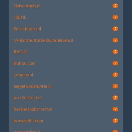
Huisenthuis.nl
7
JBL NL
7
Smartphoto.nl
7
Vankootentuinenbuitenleven.nl
7
RAD NL
7
Butlon.com
7
zooplus.nl
7
megafoodstunter.nl
7
pcrthuistest.nl
7
hollandandbarrett.nl
7
bodyandfit.com
7
7