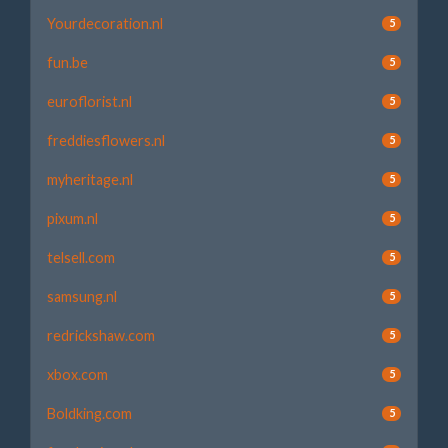
Yourdecoration.nl
5
fun.be
5
euroflorist.nl
5
freddiesflowers.nl
5
myheritage.nl
5
pixum.nl
5
telsell.com
5
samsung.nl
5
redrickshaw.com
5
xbox.com
5
Boldking.com
5