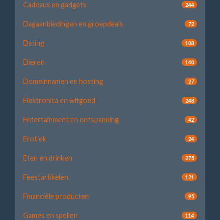
Cadeaus en gadgets
244
Dagaanbiedingen en groepdeals
72
Dating
108
Dieren
140
Domeinnamen en hosting
27
Elektronica en witgoed
248
Entertainment en ontspanning
42
Erotiek
24
Eten en drinken
275
Feestartikelen
121
Financiële producten
95
Games en spellen
114