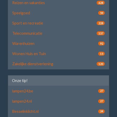
Reizen en vakanties
628
Speelgoed
59
Sport en recreatie
228
Telecommunicatie
137
Warenhuizen
92
Wonen Huis en Tuin
15
Zakelijke dienstverlening
120
Onze tip!
lampen24.be
27
lampen24.nl
27
Besselinklicht.nl
24