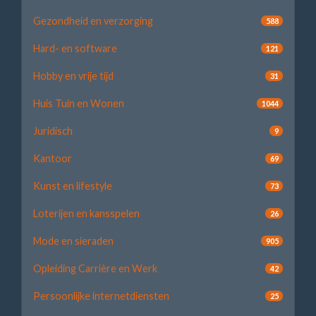
Gezondheid en verzorging
588
Hard- en software
121
Hobby en vrije tijd
31
Huis Tuin en Wonen
1044
Juridisch
9
Kantoor
69
Kunst en lifestyle
73
Loterijen en kansspelen
26
Mode en sieraden
905
Opleiding Carrière en Werk
42
Persoonlijke internetdiensten
25