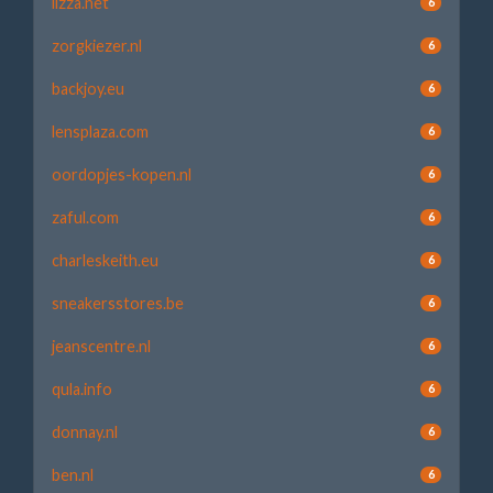
lizza.net
6
zorgkiezer.nl
6
backjoy.eu
6
lensplaza.com
6
oordopjes-kopen.nl
6
zaful.com
6
charleskeith.eu
6
sneakersstores.be
6
jeanscentre.nl
6
qula.info
6
donnay.nl
6
ben.nl
6