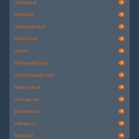
shirtdeal.nl
4
eterna.de
4
vanarendonk.nl
4
thehut.com
4
zeb.be
4
thefounded.com
4
muchachomalo.com
4
happy-size.nl
4
red-rag.com
4
jhpfashion.nl
4
valmano.nl
4
babista.nl
4