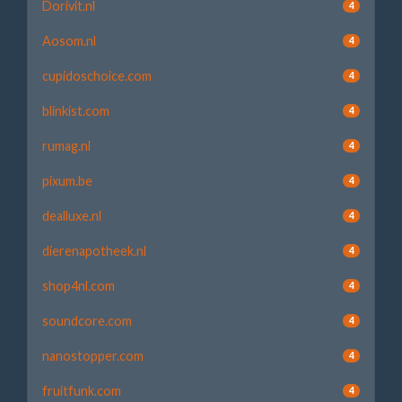
Dorivit.nl
4
Aosom.nl
4
cupidoschoice.com
4
blinkist.com
4
rumag.nl
4
pixum.be
4
dealluxe.nl
4
dierenapotheek.nl
4
shop4nl.com
4
soundcore.com
4
nanostopper.com
4
fruitfunk.com
4