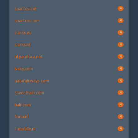
spartoo.be
4
spartoo.com
4
clarks.eu
4
clarks.nl
4
nl.pandora.net
4
ivacy.com
4
qatarairways.com
4
saveatrain.com
4
balr.com
4
fonu.nl
4
t-mobile.nl
4