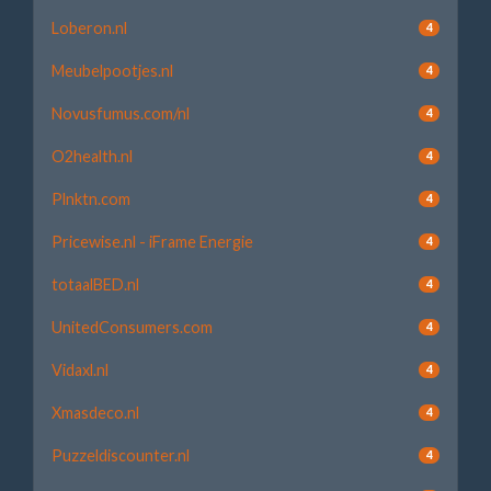
Loberon.nl
4
Meubelpootjes.nl
4
Novusfumus.com/nl
4
O2health.nl
4
Plnktn.com
4
Pricewise.nl - iFrame Energie
4
totaalBED.nl
4
UnitedConsumers.com
4
Vidaxl.nl
4
Xmasdeco.nl
4
Puzzeldiscounter.nl
4