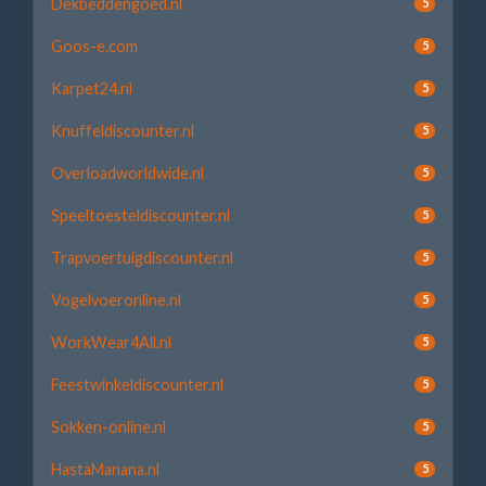
Dekbeddengoed.nl
5
Goos-e.com
5
Karpet24.nl
5
Knuffeldiscounter.nl
5
Overloadworldwide.nl
5
Speeltoesteldiscounter.nl
5
Trapvoertuigdiscounter.nl
5
Vogelvoeronline.nl
5
WorkWear4All.nl
5
Feestwinkeldiscounter.nl
5
Sokken-online.nl
5
HastaManana.nl
5