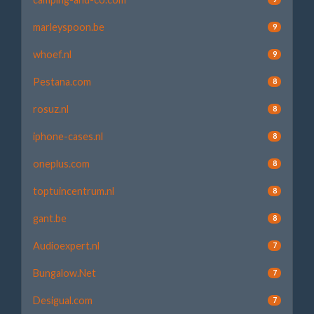
marleyspoon.be
9
whoef.nl
9
Pestana.com
8
rosuz.nl
8
iphone-cases.nl
8
oneplus.com
8
toptuincentrum.nl
8
gant.be
8
Audioexpert.nl
7
Bungalow.Net
7
Desigual.com
7