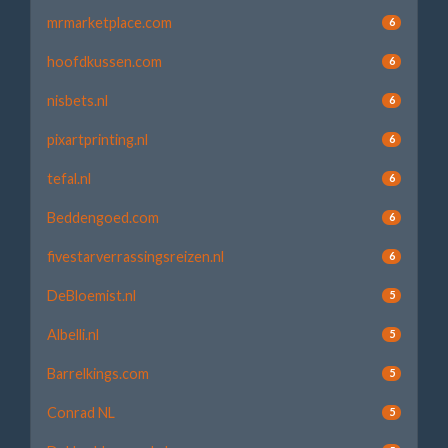
mrmarketplace.com
6
hoofdkussen.com
6
nisbets.nl
6
pixartprinting.nl
6
tefal.nl
6
Beddengoed.com
6
fivestarverrassingsreizen.nl
6
DeBloemist.nl
5
Albelli.nl
5
Barrelkings.com
5
Conrad NL
5