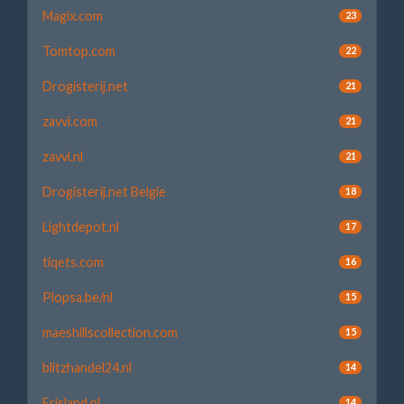
Magix.com
23
Tomtop.com
22
Drogisterij.net
21
zavvi.com
21
zavvi.nl
21
Drogisterij.net Belgie
18
Lightdepot.nl
17
tiqets.com
16
Plopsa.be/nl
15
maeshillscollection.com
15
blitzhandel24.nl
14
Frisland.nl
14