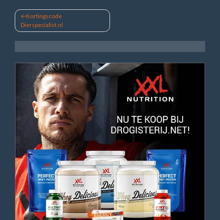
Bericht
Kortingscode
Dierspecialist.nl
navigatie