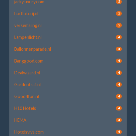
jackyluxury.com
5
hartloterij.nl
5
versemaling.nl
5
Lampenlicht.nl
4
Ballonnenparade.nl
4
Banggood.com
4
Dealwizard.nl
4
Gardentrail.nl
4
Good4fun.nl
4
H10 Hotels
4
HEMA
4
Hotelsviva.com
4