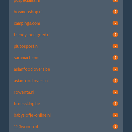
pcspecialist.nl
bosmenshop.nl
7
campings.com
7
trendyspeelgoed.nl
7
plutosport.nl
7
saramart.com
7
asianfoodlovers.be
7
asianfoodlovers.nl
7
rowenta.nl
7
fitnessking.be
7
babyslofje-online.nl
7
123wonen.nl
6