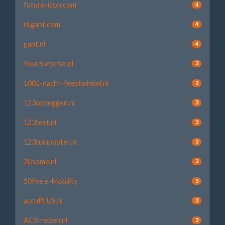
future-icon.com
4
nl.gant.com
4
gant.nl
4
YourSurprise.nl
3
1001-nacht-feestwinkel.nl
3
123opzeggen.nl
3
123test.nl
3
123tuinposter.nl
3
2Lhome.nl
3
50five e-Mobility
3
accuPLUS.nl
3
ACSIreizen.nl
3