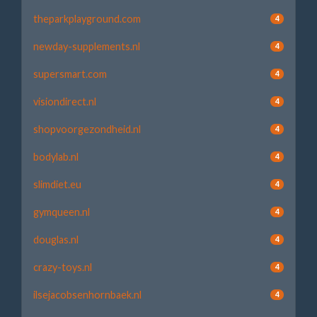
theparkplayground.com
4
newday-supplements.nl
4
supersmart.com
4
visiondirect.nl
4
shopvoorgezondheid.nl
4
bodylab.nl
4
slimdiet.eu
4
gymqueen.nl
4
douglas.nl
4
crazy-toys.nl
4
ilsejacobsenhornbaek.nl
4