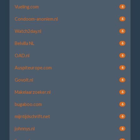
Vueling.com
6
Condoom-anoniem.nl
6
Watch2day.nl
6
Belvilla NL
6
OAD.nl
6
Auspiteurope.com
6
Govolt.nl
6
Makelaarzoeker.nl
6
bugaboo.com
6
mijntijdschrift.net
6
johnnys.nl
6