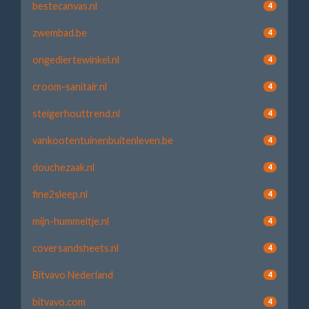
bestecanvas.nl
4
zwembad.be
4
ongediertewinkel.nl
4
croom-sanitair.nl
4
steigerhouttrend.nl
4
vankootentuinenbuitenleven.be
4
douchezaak.nl
4
fine2sleep.nl
4
mijn-hummeltje.nl
4
coversandsheets.nl
4
Bitvavo Nederland
4
bitvavo.com
4