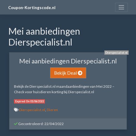
Skip
Coupon-Kortingscode.nl
to
content
Mei aanbiedingen
Dierspecialist.nl
Dierspecialist.nl
Mei aanbiedingen Dierspecialist.nl
Bekijk Deal
Bekijk de Dierspecialist.nl maandaanbiedingen van Mei 2022 –
Check voor huisdieren korting bij Dierspecialist.nl
Expired On 01/06/2022
Dierspecialist.nl
,
Dieren
Gecontroleerd: 22/04/2022