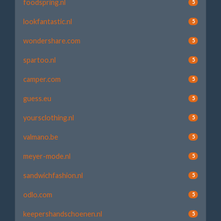
foodspring.nl
5
lookfantastic.nl
5
wondershare.com
5
spartoo.nl
5
camper.com
5
guess.eu
5
yoursclothing.nl
5
valmano.be
5
meyer-mode.nl
5
sandwichfashion.nl
5
odlo.com
5
keepershandschoenen.nl
5