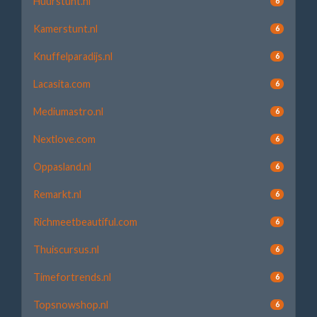
Huurstunt.nl
6
Kamerstunt.nl
6
Knuffelparadijs.nl
6
Lacasita.com
6
Mediumastro.nl
6
Nextlove.com
6
Oppasland.nl
6
Remarkt.nl
6
Richmeetbeautiful.com
6
Thuiscursus.nl
6
Timefortrends.nl
6
Topsnowshop.nl
6