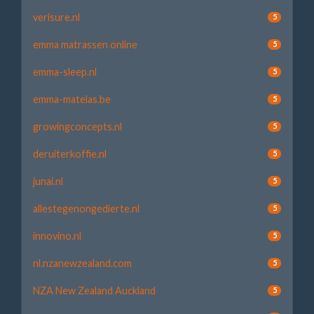
verisure.nl
5
emma matrassen online
5
emma-sleep.nl
5
emma-matelas.be
5
growingconcepts.nl
5
deruiterkoffie.nl
5
junai.nl
5
allestegenongedierte.nl
5
innovino.nl
5
nl.nzanewzealand.com
5
NZA New Zealand Auckland
5