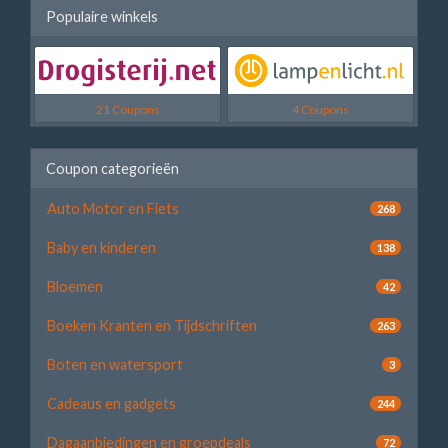
Populaire winkels
21 Coupons
4 Coupons
Coupon categorieën
Auto Motor en Fiets
268
Baby en kinderen
138
Bloemen
42
Boeken Kranten en Tijdschriften
263
Boten en watersport
3
Cadeaus en gadgets
244
Dagaanbiedingen en groepdeals
72