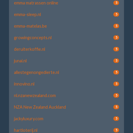
emma matrassen online
5
emma-sleep.nl
5
emma-matelas.be
5
growingconcepts.nl
5
deruiterkoffie.nl
5
junai.nl
5
allestegenongedierte.nl
5
innovino.nl
5
nl.nzanewzealand.com
5
NZA New Zealand Auckland
5
jackyluxury.com
5
hartloterij.nl
5