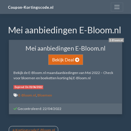
Skip
Coupon-Kortingscode.nl
to
content
Mei aanbiedingen E-Bloom.nl
E-Bloom.nl
Mei aanbiedingen E-Bloom.nl
Bekijk Deal
Bekijk de E-Bloom.nl maandaanbiedingen van Mei 2022 – Check
voor bloemen en boeketten korting bij E-Bloom.nl
Expired On 01/06/2022
E-Bloom.nl
,
Bloemen
Gecontroleerd: 22/04/2022
Bericht
Kortingscode E-Bloom.nl