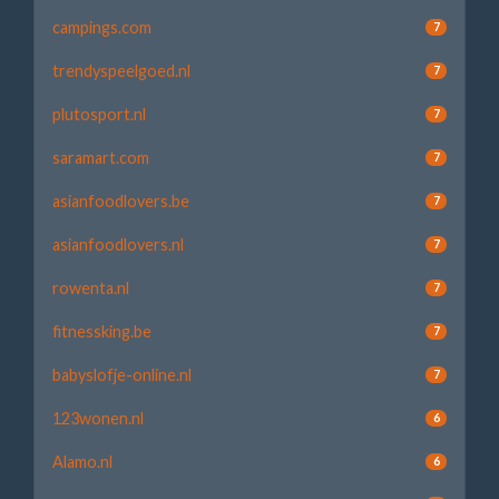
campings.com
7
trendyspeelgoed.nl
7
plutosport.nl
7
saramart.com
7
asianfoodlovers.be
7
asianfoodlovers.nl
7
rowenta.nl
7
fitnessking.be
7
babyslofje-online.nl
7
123wonen.nl
6
Alamo.nl
6