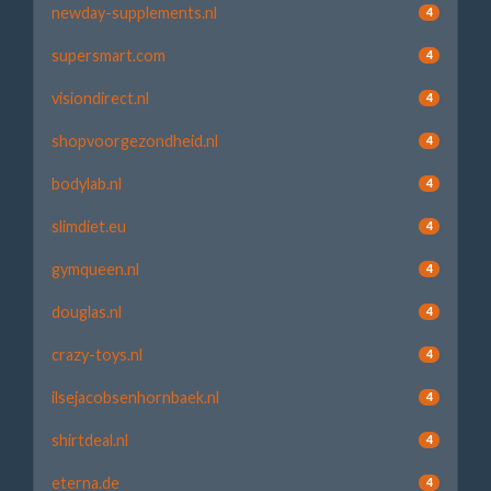
newday-supplements.nl
4
supersmart.com
4
visiondirect.nl
4
shopvoorgezondheid.nl
4
bodylab.nl
4
slimdiet.eu
4
gymqueen.nl
4
douglas.nl
4
crazy-toys.nl
4
ilsejacobsenhornbaek.nl
4
shirtdeal.nl
4
eterna.de
4