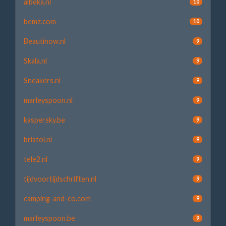
albeka.nl
10
bemz.com
10
Beautinow.nl
9
Skala.nl
9
Sneakers.nl
9
marleyspoon.nl
9
kaspersky.be
9
bristol.nl
9
tele2.nl
9
tijdvoortijdschriften.nl
9
camping-and-co.com
9
marleyspoon.be
9