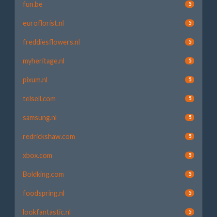
fun.be
5
euroflorist.nl
5
freddiesflowers.nl
5
myheritage.nl
5
pixum.nl
5
telsell.com
5
samsung.nl
5
redrickshaw.com
5
xbox.com
5
Boldking.com
5
foodspring.nl
5
lookfantastic.nl
5