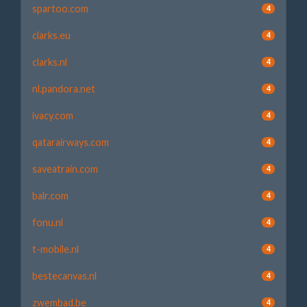
spartoo.com
4
clarks.eu
4
clarks.nl
4
nl.pandora.net
4
ivacy.com
4
qatarairways.com
4
saveatrain.com
4
balr.com
4
fonu.nl
4
t-mobile.nl
4
bestecanvas.nl
4
zwembad.be
4