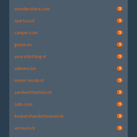
wondershare.com
5
spartoo.nl
5
camper.com
5
guess.eu
5
yoursclothing.nl
5
valmano.be
5
meyer-mode.nl
5
sandwichfashion.nl
5
odlo.com
5
keepershandschoenen.nl
5
verisure.nl
5