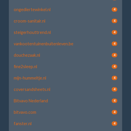
ongediertewinkel.nl
4
croom-sanitair.nl
4
steigerhouttrend.nl
4
vankootentuinenbuitenleven.be
4
douchezaak.nl
4
fine2sleep.nl
4
mijn-hummeltje.nl
4
coversandsheets.nl
4
Bitvavo Nederland
4
bitvavo.com
4
fanster.nl
4