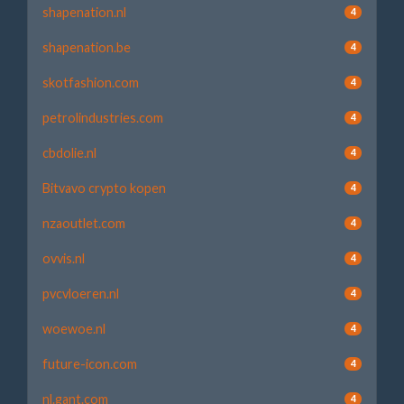
shapenation.nl
4
shapenation.be
4
skotfashion.com
4
petrolindustries.com
4
cbdolie.nl
4
Bitvavo crypto kopen
4
nzaoutlet.com
4
ovvis.nl
4
pvcvloeren.nl
4
woewoe.nl
4
future-icon.com
4
nl.gant.com
4