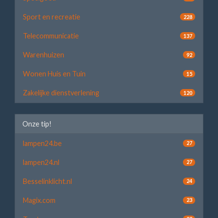
Sport en recreatie
228
Telecommunicatie
137
Warenhuizen
92
Wonen Huis en Tuin
15
Zakelijke dienstverlening
120
Onze tip!
lampen24.be
27
lampen24.nl
27
Besselinklicht.nl
24
Magix.com
23