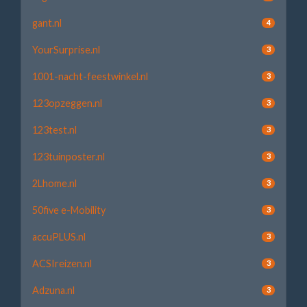
gant.nl
4
YourSurprise.nl
3
1001-nacht-feestwinkel.nl
3
123opzeggen.nl
3
123test.nl
3
123tuinposter.nl
3
2Lhome.nl
3
50five e-Mobility
3
accuPLUS.nl
3
ACSIreizen.nl
3
Adzuna.nl
3