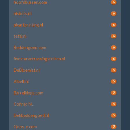
hoofdkussen.com
6
nisbets.nl
6
pixartprinting.nl
6
tefal.nl
6
Beddengoed.com
6
fivestarverrassingsreizen.nl
6
DeBloemist.nl
5
Albelli.nl
5
Barrelkings.com
5
Conrad NL
5
Dekbeddengoed.nl
5
Goos-e.com
5