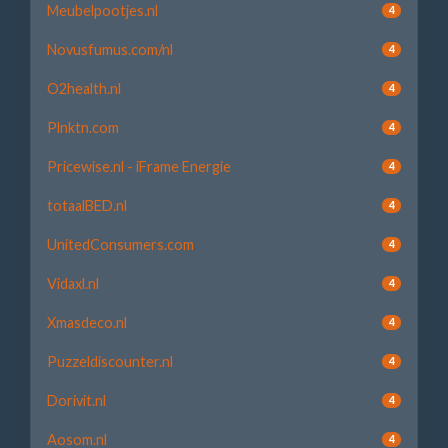
Meubelpootjes.nl
4
Novusfumus.com/nl
4
O2health.nl
4
Plnktn.com
4
Pricewise.nl - iFrame Energie
4
totaalBED.nl
4
UnitedConsumers.com
4
Vidaxl.nl
4
Xmasdeco.nl
4
Puzzeldiscounter.nl
4
Dorivit.nl
4
Aosom.nl
4