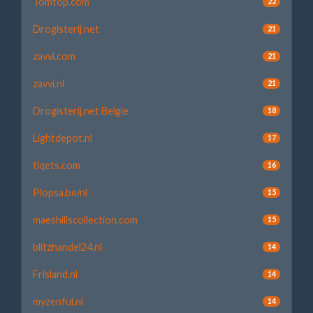
Tomtop.com
22
Drogisterij.net
21
zavvi.com
21
zavvi.nl
21
Drogisterij.net Belgie
18
Lightdepot.nl
17
tiqets.com
16
Plopsa.be/nl
15
maeshillscollection.com
15
blitzhandel24.nl
14
Frisland.nl
14
myzenful.nl
14