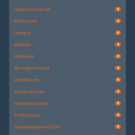
cupidoschoice.com
4
blinkist.com
4
rumag.nl
4
pixum.be
4
dealluxe.nl
4
dierenapotheek.nl
4
shop4nl.com
4
soundcore.com
4
nanostopper.com
4
fruitfunk.com
4
theparkplayground.com
4