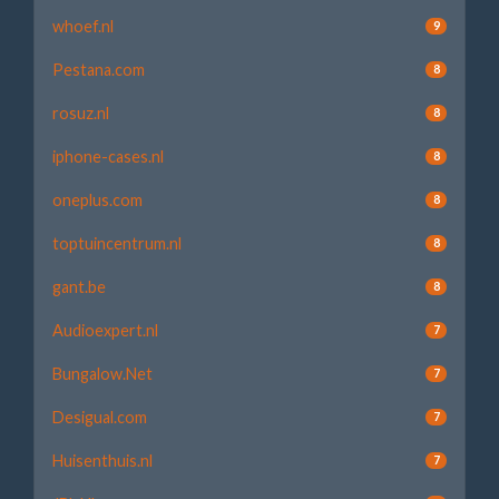
whoef.nl
9
Pestana.com
8
rosuz.nl
8
iphone-cases.nl
8
oneplus.com
8
toptuincentrum.nl
8
gant.be
8
Audioexpert.nl
7
Bungalow.Net
7
Desigual.com
7
Huisenthuis.nl
7