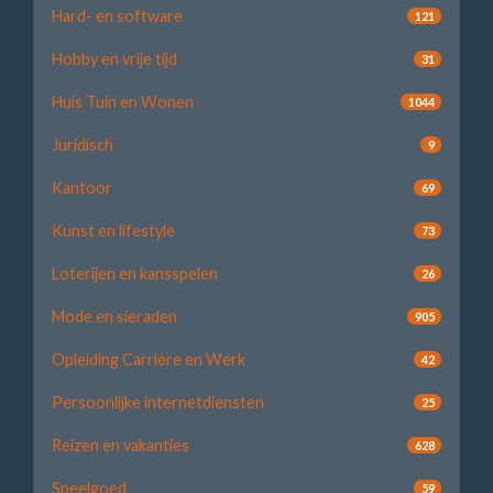
Hard- en software
121
Hobby en vrije tijd
31
Huis Tuin en Wonen
1044
Juridisch
9
Kantoor
69
Kunst en lifestyle
73
Loterijen en kansspelen
26
Mode en sieraden
905
Opleiding Carrière en Werk
42
Persoonlijke internetdiensten
25
Reizen en vakanties
628
Speelgoed
59