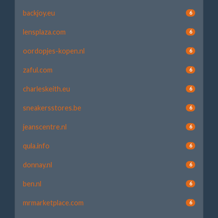
backjoy.eu
6
lensplaza.com
6
oordopjes-kopen.nl
6
zaful.com
6
charleskeith.eu
6
sneakersstores.be
6
jeanscentre.nl
6
qula.info
6
donnay.nl
6
ben.nl
6
mrmarketplace.com
6