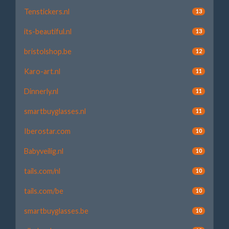
Tenstickers.nl
13
its-beautiful.nl
13
bristolshop.be
12
Karo-art.nl
11
Dinnerly.nl
11
smartbuyglasses.nl
11
Iberostar.com
10
Babyveilig.nl
10
tails.com/nl
10
tails.com/be
10
smartbuyglasses.be
10