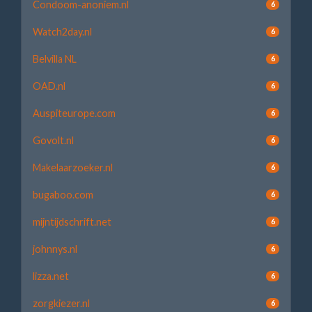
Condoom-anoniem.nl
6
Watch2day.nl
6
Belvilla NL
6
OAD.nl
6
Auspiteurope.com
6
Govolt.nl
6
Makelaarzoeker.nl
6
bugaboo.com
6
mijntijdschrift.net
6
johnnys.nl
6
lizza.net
6
zorgkiezer.nl
6