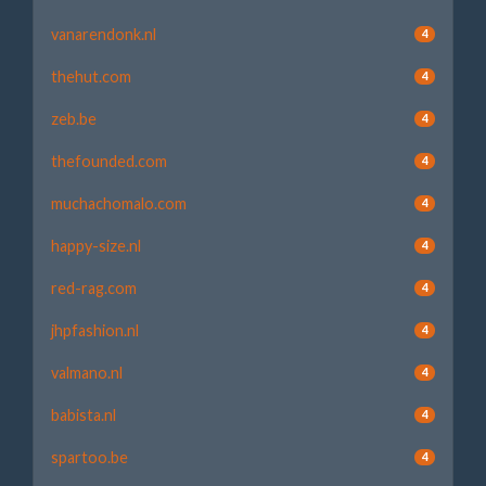
vanarendonk.nl
4
thehut.com
4
zeb.be
4
thefounded.com
4
muchachomalo.com
4
happy-size.nl
4
red-rag.com
4
jhpfashion.nl
4
valmano.nl
4
babista.nl
4
spartoo.be
4