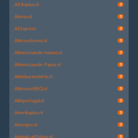
Afrikaplus.nl
3
Alensa.nl
3
Ali Express
3
Allecondooms.nl
3
Alleenstaande-mamas.nl
3
Alleenstaande-Papas.nl
3
Allekleurenshirts.nl
3
AllesvoorBBQ.nl
3
Allinportugal.nl
3
Amerikaplus.nl
3
Amorgos.nl
3
Animals-giftshop.nl
3