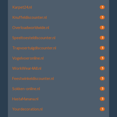
Karpet24.nl
5
Knuffeldiscounter.nl
5
Overloadworldwide.nl
5
Speeltoesteldiscounter.nl
5
Trapvoertuigdiscounter.nl
5
Vogelvoeronline.nl
5
WorkWear4All.nl
5
Feestwinkeldiscounter.nl
5
Sokken-online.nl
5
HastaManana.nl
5
Yourdecoration.nl
5