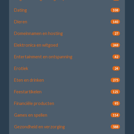
Dating
108
Dieren
140
Domeinnamen en hosting
27
Elektronica en witgoed
248
Entertainment en ontspanning
42
Erotiek
24
Eten en drinken
275
Feestartikelen
121
Financiële producten
95
Games en spellen
114
Gezondheid en verzorging
588