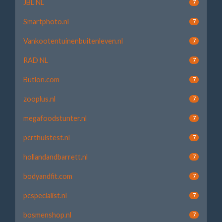
JBL NL
7
Smartphoto.nl
7
Vankootentuinenbuitenleven.nl
7
RAD NL
7
Butlon.com
7
zooplus.nl
7
megafoodstunter.nl
7
pcrthuistest.nl
7
hollandandbarrett.nl
7
bodyandfit.com
7
pcspecialist.nl
7
bosmenshop.nl
7