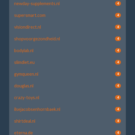
newday-supplements.nl
4
supersmart.com
4
visiondirect.nl
4
shopvoorgezondheid.nl
4
bodylab.nl
4
slimdiet.eu
4
gymqueen.nl
4
douglas.nl
4
crazy-toys.nl
4
ilsejacobsenhornbaek.nl
4
shirtdeal.nl
4
eterna.de
4