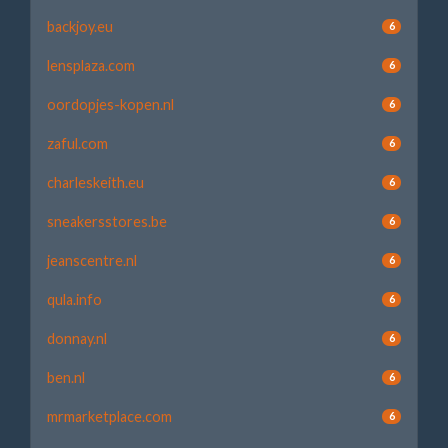
backjoy.eu
6
lensplaza.com
6
oordopjes-kopen.nl
6
zaful.com
6
charleskeith.eu
6
sneakersstores.be
6
jeanscentre.nl
6
qula.info
6
donnay.nl
6
ben.nl
6
mrmarketplace.com
6