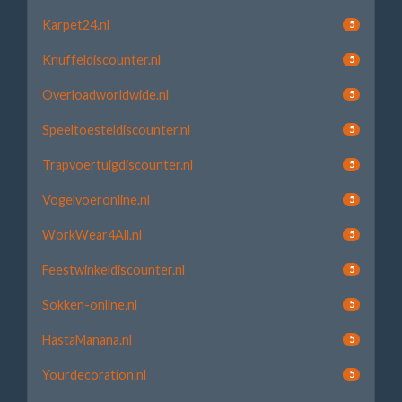
Karpet24.nl
5
Knuffeldiscounter.nl
5
Overloadworldwide.nl
5
Speeltoesteldiscounter.nl
5
Trapvoertuigdiscounter.nl
5
Vogelvoeronline.nl
5
WorkWear4All.nl
5
Feestwinkeldiscounter.nl
5
Sokken-online.nl
5
HastaManana.nl
5
Yourdecoration.nl
5