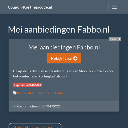
Skip
Coupon-Kortingscode.nl
to
content
Mei aanbiedingen Fabbo.nl
Fabbo.nl
Mei aanbiedingen Fabbo.nl
Bekijk Deal
Bekijk de Fabbo.nl maandaanbiedingen van Mei 2022 – Check voor
fietsonderdelen korting bij Fabbo.nl
Expired On 01/06/2022
Fabbo.nl
,
Auto Motor en Fiets
Gecontroleerd: 22/04/2022
Bericht
Fabbo.nl nieuwsbrief korting