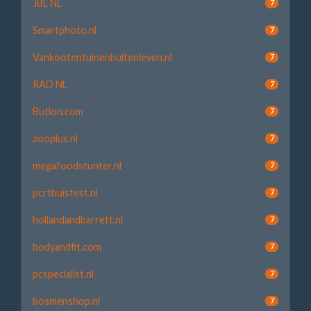
JBL NL
7
Smartphoto.nl
7
Vankootentuinenbuitenleven.nl
7
RAD NL
7
Butlon.com
7
zooplus.nl
7
megafoodstunter.nl
7
pcrthuistest.nl
7
hollandandbarrett.nl
7
bodyandfit.com
7
pcspecialist.nl
7
bosmenshop.nl
7