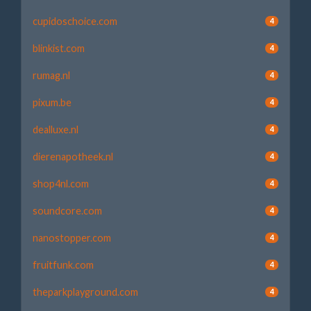
cupidoschoice.com
4
blinkist.com
4
rumag.nl
4
pixum.be
4
dealluxe.nl
4
dierenapotheek.nl
4
shop4nl.com
4
soundcore.com
4
nanostopper.com
4
fruitfunk.com
4
theparkplayground.com
4