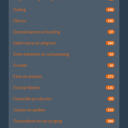
Dating
108
Dieren
140
Domeinnamen en hosting
27
Elektronica en witgoed
248
Entertainment en ontspanning
42
Erotiek
24
Eten en drinken
275
Feestartikelen
121
Financiële producten
95
Games en spellen
114
Gezondheid en verzorging
588