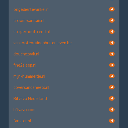
ongediertewinkel.nl
4
croom-sanitair.nl
4
steigerhouttrend.nl
4
vankootentuinenbuitenleven.be
4
douchezaak.nl
4
fine2sleep.nl
4
mijn-hummeltje.nl
4
coversandsheets.nl
4
Bitvavo Nederland
4
bitvavo.com
4
fanster.nl
4