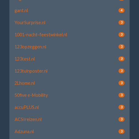
gant.nl
4
YourSurprise.nl
3
1001-nacht-feestwinkel.nl
3
123opzeggen.nl
3
123test.nl
3
123tuinposter.nl
3
2Lhome.nl
3
50five e-Mobility
3
accuPLUS.nl
3
ACSIreizen.nl
3
Adzuna.nl
3