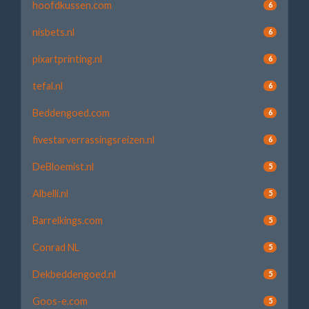
hoofdkussen.com
6
nisbets.nl
6
pixartprinting.nl
6
tefal.nl
6
Beddengoed.com
6
fivestarverrassingsreizen.nl
6
DeBloemist.nl
5
Albelli.nl
5
Barrelkings.com
5
Conrad NL
5
Dekbeddengoed.nl
5
Goos-e.com
5