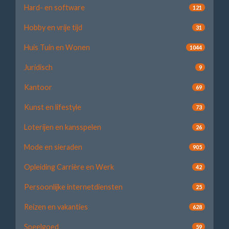
Hard- en software
121
Hobby en vrije tijd
31
Huis Tuin en Wonen
1044
Juridisch
9
Kantoor
69
Kunst en lifestyle
73
Loterijen en kansspelen
26
Mode en sieraden
905
Opleiding Carrière en Werk
42
Persoonlijke internetdiensten
25
Reizen en vakanties
628
Speelgoed
59