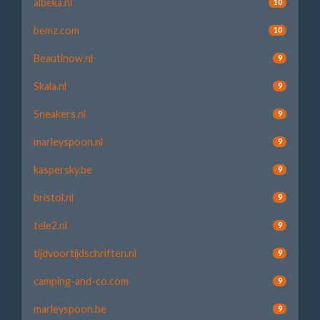
albeka.nl
10
bemz.com
10
Beautinow.nl
9
Skala.nl
9
Sneakers.nl
9
marleyspoon.nl
9
kaspersky.be
9
bristol.nl
9
tele2.nl
9
tijdvoortijdschriften.nl
9
camping-and-co.com
9
marleyspoon.be
9