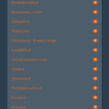
Meubelpootjes.nl
4
Novusfumus.com/nl
4
O2health.nl
4
Plnktn.com
4
Pricewise.nl - iFrame Energie
4
totaalBED.nl
4
UnitedConsumers.com
4
Vidaxl.nl
4
Xmasdeco.nl
4
Puzzeldiscounter.nl
4
Dorivit.nl
4
Aosom.nl
4