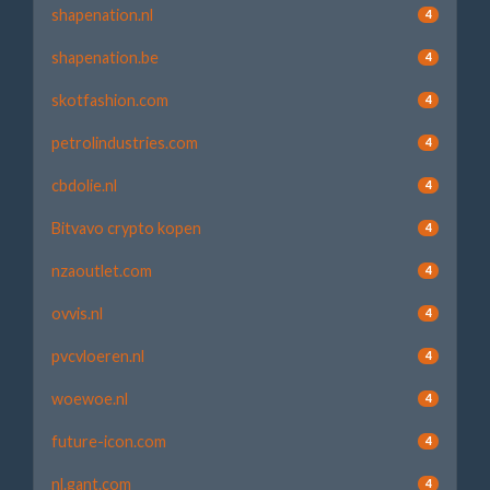
shapenation.nl
4
shapenation.be
4
skotfashion.com
4
petrolindustries.com
4
cbdolie.nl
4
Bitvavo crypto kopen
4
nzaoutlet.com
4
ovvis.nl
4
pvcvloeren.nl
4
woewoe.nl
4
future-icon.com
4
nl.gant.com
4