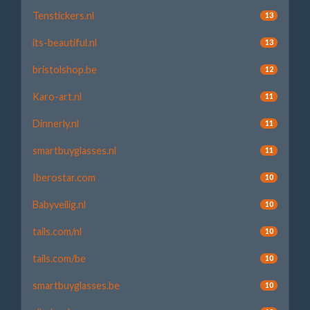
Tenstickers.nl
13
its-beautiful.nl
13
bristolshop.be
12
Karo-art.nl
11
Dinnerly.nl
11
smartbuyglasses.nl
11
Iberostar.com
10
Babyveilig.nl
10
tails.com/nl
10
tails.com/be
10
smartbuyglasses.be
10