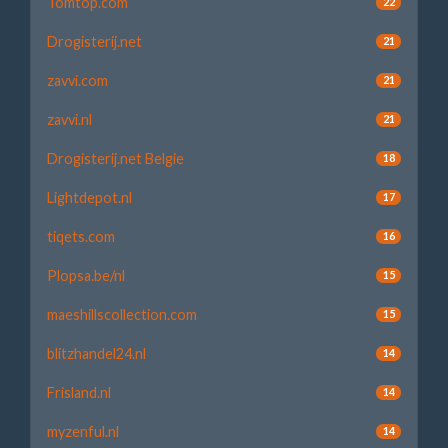
Tomtop.com
22
Drogisterij.net
21
zavvi.com
21
zavvi.nl
21
Drogisterij.net Belgie
18
Lightdepot.nl
17
tiqets.com
16
Plopsa.be/nl
15
maeshillscollection.com
15
blitzhandel24.nl
14
Frisland.nl
14
myzenful.nl
14