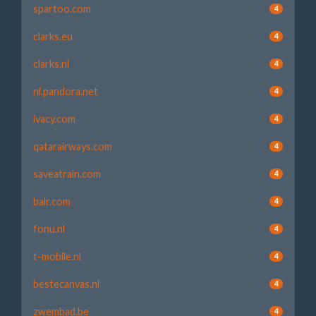
spartoo.com
4
clarks.eu
4
clarks.nl
4
nl.pandora.net
4
ivacy.com
4
qatarairways.com
4
saveatrain.com
4
balr.com
4
fonu.nl
4
t-mobile.nl
4
bestecanvas.nl
4
zwembad.be
4