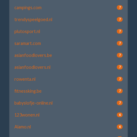
campings.com
7
trendyspeelgoed.nl
7
plutosport.nl
7
saramart.com
7
asianfoodlovers.be
7
asianfoodlovers.nl
7
rowenta.nl
7
fitnessking.be
7
babyslofje-online.nl
7
123wonen.nl
6
Alamo.nl
6