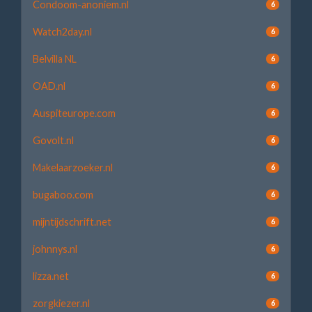
Condoom-anoniem.nl
6
Watch2day.nl
6
Belvilla NL
6
OAD.nl
6
Auspiteurope.com
6
Govolt.nl
6
Makelaarzoeker.nl
6
bugaboo.com
6
mijntijdschrift.net
6
johnnys.nl
6
lizza.net
6
zorgkiezer.nl
6