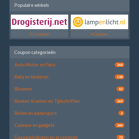
Populaire winkels
21 Coupons
4 Coupons
Coupon categorieën
Auto Motor en Fiets
268
Baby en kinderen
138
Bloemen
42
Boeken Kranten en Tijdschriften
263
Boten en watersport
3
Cadeaus en gadgets
244
Dagaanbiedingen en groepdeals
72