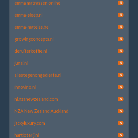
emma matrassen online
5
emma-sleep.nl
5
emma-matelas.be
5
growingconcepts.nl
5
deruiterkoffie.nl
5
junai.nl
5
allestegenongedierte.nl
5
innovino.nl
5
nl.nzanewzealand.com
5
NZA New Zealand Auckland
5
jackyluxury.com
5
hartloterij.nl
5