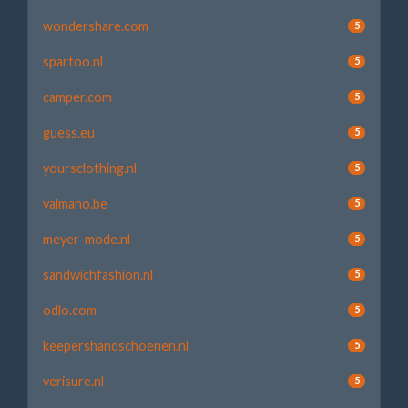
wondershare.com
5
spartoo.nl
5
camper.com
5
guess.eu
5
yoursclothing.nl
5
valmano.be
5
meyer-mode.nl
5
sandwichfashion.nl
5
odlo.com
5
keepershandschoenen.nl
5
verisure.nl
5