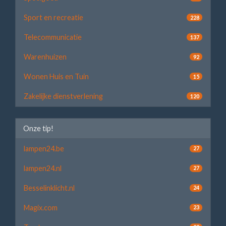
Sport en recreatie
228
Telecommunicatie
137
Warenhuizen
92
Wonen Huis en Tuin
15
Zakelijke dienstverlening
120
Onze tip!
lampen24.be
27
lampen24.nl
27
Besselinklicht.nl
24
Magix.com
23