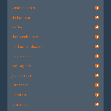
vanarendonk.nl
4
thehut.com
4
zeb.be
4
thefounded.com
4
muchachomalo.com
4
happy-size.nl
4
red-rag.com
4
jhpfashion.nl
4
valmano.nl
4
babista.nl
4
spartoo.be
4