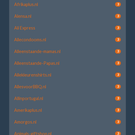
Afrikaplus.nl
3
Alensa.nl
3
Ali Express
3
Allecondooms.nl
3
Alleenstaande-mamas.nl
3
Alleenstaande-Papas.nl
3
Allekleurenshirts.nl
3
AllesvoorBBQ.nl
3
Allinportugal.nl
3
Amerikaplus.nl
3
Amorgos.nl
3
Animals-giftshop.nl
3