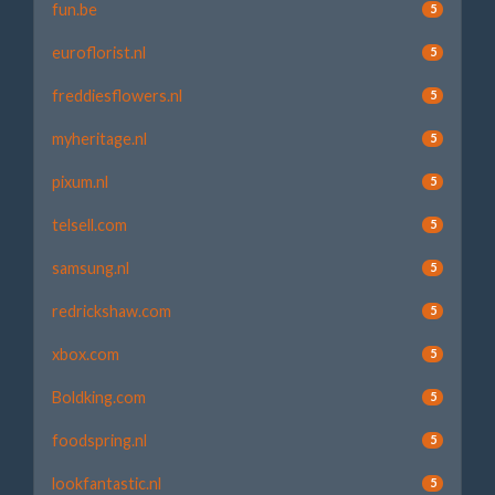
fun.be
5
euroflorist.nl
5
freddiesflowers.nl
5
myheritage.nl
5
pixum.nl
5
telsell.com
5
samsung.nl
5
redrickshaw.com
5
xbox.com
5
Boldking.com
5
foodspring.nl
5
lookfantastic.nl
5