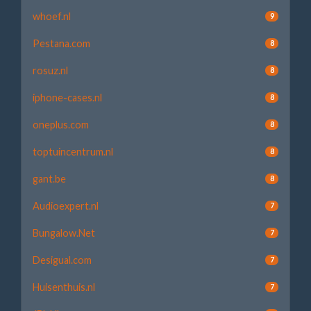
whoef.nl
9
Pestana.com
8
rosuz.nl
8
iphone-cases.nl
8
oneplus.com
8
toptuincentrum.nl
8
gant.be
8
Audioexpert.nl
7
Bungalow.Net
7
Desigual.com
7
Huisenthuis.nl
7