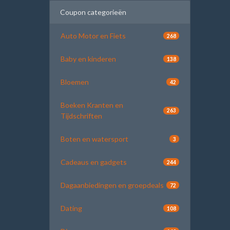
Coupon categorieën
Auto Motor en Fiets
268
Baby en kinderen
138
Bloemen
42
Boeken Kranten en
263
Tijdschriften
Boten en watersport
3
Cadeaus en gadgets
244
Dagaanbiedingen en groepdeals
72
Dating
108