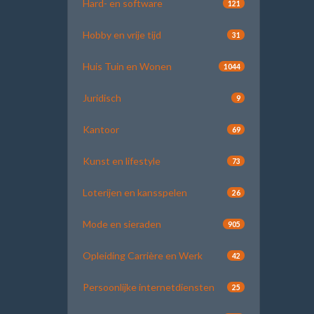
Hard- en software
121
Hobby en vrije tijd
31
Huis Tuin en Wonen
1044
Juridisch
9
Kantoor
69
Kunst en lifestyle
73
Loterijen en kansspelen
26
Mode en sieraden
905
Opleiding Carrière en Werk
42
Persoonlijke internetdiensten
25