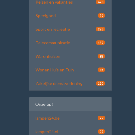
Reizen en vakanties
628
Speelgoed
59
Sport en recreatie
228
Telecommunicatie
137
Warenhuizen
92
Wonen Huis en Tuin
15
Zakelijke dienstverlening
120
Onze tip!
lampen24.be
27
lampen24.nl
27