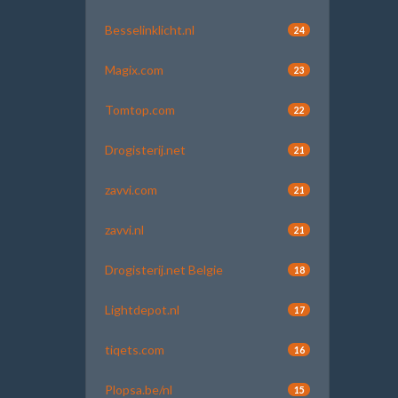
Besselinklicht.nl
24
Magix.com
23
Tomtop.com
22
Drogisterij.net
21
zavvi.com
21
zavvi.nl
21
Drogisterij.net Belgie
18
Lightdepot.nl
17
tiqets.com
16
Plopsa.be/nl
15