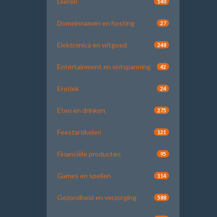
Dieren
140
Domeinnamen en hosting
27
Elektronica en witgoed
248
Entertainment en ontspanning
42
Erotiek
24
Eten en drinken
275
Feestartikelen
121
Financiële producten
95
Games en spellen
114
Gezondheid en verzorging
588