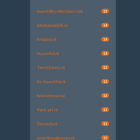
maeshillscollection.com
15
blitzhandel24.nl
14
Frisland.nl
14
myzenful.nl
14
Tenstickers.nl
13
its-beautiful.nl
13
bristolshop.be
12
Karo-art.nl
11
Dinnerly.nl
11
smartbuyglasses.nl
11