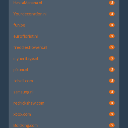
HastaManana.nl
5
Yourdecoration.nl
5
fun.be
5
euroflorist.nl
5
freddiesflowers.nl
5
myheritage.nl
5
pixum.nl
5
telsell.com
5
samsung.nl
5
redrickshaw.com
5
xbox.com
5
Boldking.com
5