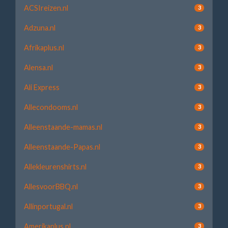
ACSIreizen.nl
3
Adzuna.nl
3
Afrikaplus.nl
3
Alensa.nl
3
Ali Express
3
Allecondooms.nl
3
Alleenstaande-mamas.nl
3
Alleenstaande-Papas.nl
3
Allekleurenshirts.nl
3
AllesvoorBBQ.nl
3
Allinportugal.nl
3
Amerikaplus.nl
3