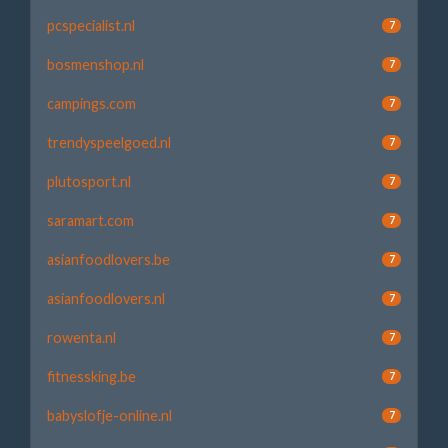
pcspecialist.nl
7
bosmenshop.nl
7
campings.com
7
trendyspeelgoed.nl
7
plutosport.nl
7
saramart.com
7
asianfoodlovers.be
7
asianfoodlovers.nl
7
rowenta.nl
7
fitnessking.be
7
babyslofje-online.nl
7