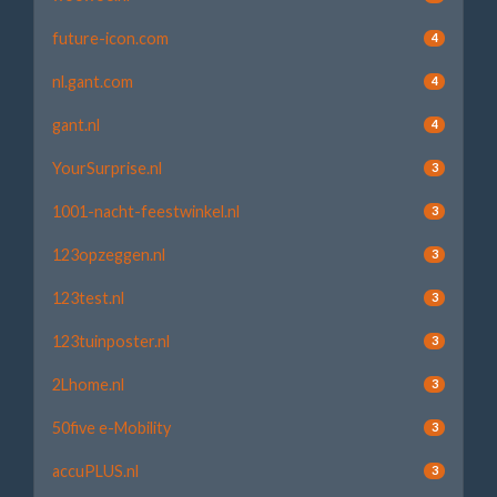
future-icon.com
4
nl.gant.com
4
gant.nl
4
YourSurprise.nl
3
1001-nacht-feestwinkel.nl
3
123opzeggen.nl
3
123test.nl
3
123tuinposter.nl
3
2Lhome.nl
3
50five e-Mobility
3
accuPLUS.nl
3