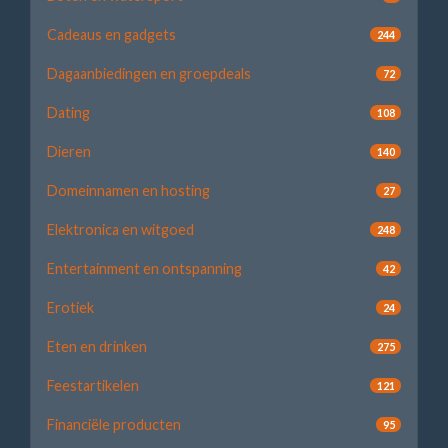
Cadeaus en gadgets
244
Dagaanbiedingen en groepdeals
72
Dating
108
Dieren
140
Domeinnamen en hosting
27
Elektronica en witgoed
248
Entertainment en ontspanning
42
Erotiek
24
Eten en drinken
275
Feestartikelen
121
Financiële producten
95