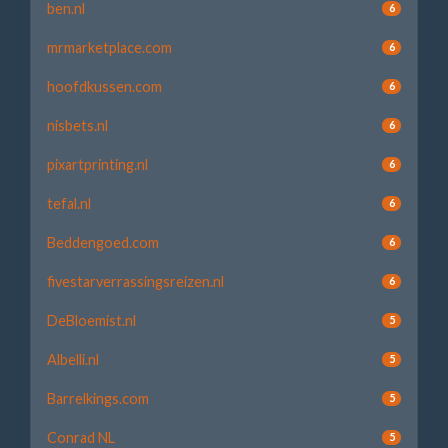
ben.nl
6
mrmarketplace.com
6
hoofdkussen.com
6
nisbets.nl
6
pixartprinting.nl
6
tefal.nl
6
Beddengoed.com
6
fivestarverrassingsreizen.nl
6
DeBloemist.nl
5
Albelli.nl
5
Barrelkings.com
5
Conrad NL
5