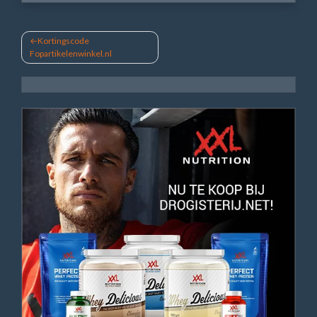
Bericht
Kortingscode
Fopartikelenwinkel.nl
navigatie