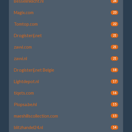
Besselinklicht.nl
24
Magix.com
23
Tomtop.com
22
Drogisterij.net
21
zavvi.com
21
zavvi.nl
21
Drogisterij.net Belgie
18
Lightdepot.nl
17
tiqets.com
16
Plopsa.be/nl
15
maeshillscollection.com
15
blitzhandel24.nl
14