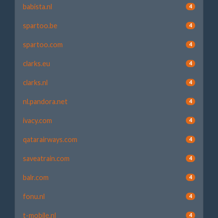
babista.nl
4
spartoo.be
4
spartoo.com
4
clarks.eu
4
clarks.nl
4
nl.pandora.net
4
ivacy.com
4
qatarairways.com
4
saveatrain.com
4
balr.com
4
fonu.nl
4
t-mobile.nl
4