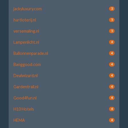
jackyluxury.com
5
hartloterij.nl
5
versemaling.nl
5
Lampenlicht.nl
4
Ballonnenparade.nl
4
Banggood.com
4
Dealwizard.nl
4
Gardentrail.nl
4
Good4fun.nl
4
H10 Hotels
4
HEMA
4