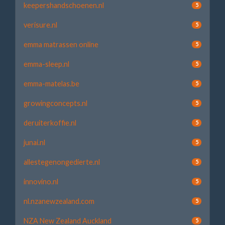
keepershandschoenen.nl
5
verisure.nl
5
emma matrassen online
5
emma-sleep.nl
5
emma-matelas.be
5
growingconcepts.nl
5
deruiterkoffie.nl
5
junai.nl
5
allestegenongedierte.nl
5
innovino.nl
5
nl.nzanewzealand.com
5
NZA New Zealand Auckland
5