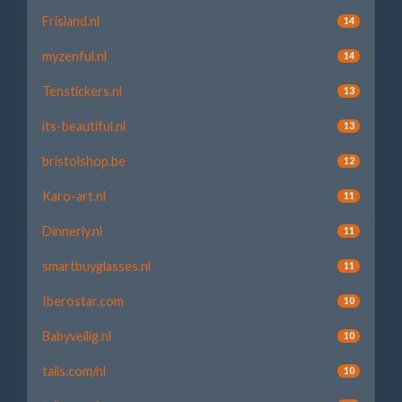
Frisland.nl
14
myzenful.nl
14
Tenstickers.nl
13
its-beautiful.nl
13
bristolshop.be
12
Karo-art.nl
11
Dinnerly.nl
11
smartbuyglasses.nl
11
Iberostar.com
10
Babyveilig.nl
10
tails.com/nl
10