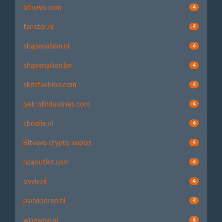
bitvavo.com
4
fanster.nl
4
shapenation.nl
4
shapenation.be
4
skotfashion.com
4
petrolindustries.com
4
cbdolie.nl
4
Bitvavo crypto kopen
4
nzaoutlet.com
4
ovvis.nl
4
pvcvloeren.nl
4
woewoe.nl
4