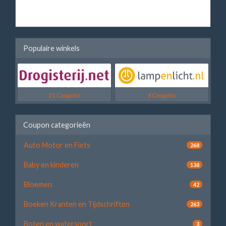
Populaire winkels
21 Coupons
4 Coupons
Coupon categorieën
Auto Motor en Fiets
268
Baby en kinderen
138
Bloemen
42
Boeken Kranten en Tijdschriften
263
Boten en watersport
3