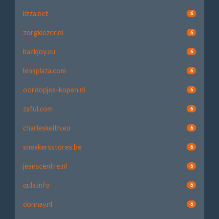
lizza.net
6
zorgkiezer.nl
6
backjoy.eu
6
lensplaza.com
6
oordopjes-kopen.nl
6
zaful.com
6
charleskeith.eu
6
sneakersstores.be
6
jeanscentre.nl
6
qula.info
6
donnay.nl
6