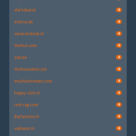
shirtdeal.nl
4
eterna.de
4
vanarendonk.nl
4
thehut.com
4
zeb.be
4
thefounded.com
4
muchachomalo.com
4
happy-size.nl
4
red-rag.com
4
jhpfashion.nl
4
valmano.nl
4