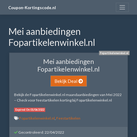
Skip
Coupon-Kortingscode.nl
to
content
Mei aanbiedingen
Fopartikelenwinkel.nl
Fopartikelenwinkel.nl
Mei aanbiedingen
Fopartikelenwinkel.nl
Bekijk Deal
Bekijk de Fopartikelenwinkel.nl maandaanbiedingen van Mei 2022
– Check voor feestartikelen korting bij Fopartikelenwinkel.nl
Expired On 01/06/2022
Fopartikelenwinkel.nl
,
Feestartikelen
Gecontroleerd: 22/04/2022