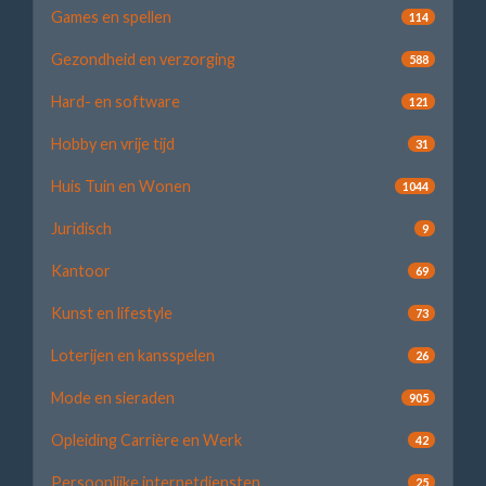
Games en spellen
114
Gezondheid en verzorging
588
Hard- en software
121
Hobby en vrije tijd
31
Huis Tuin en Wonen
1044
Juridisch
9
Kantoor
69
Kunst en lifestyle
73
Loterijen en kansspelen
26
Mode en sieraden
905
Opleiding Carrière en Werk
42
Persoonlijke internetdiensten
25