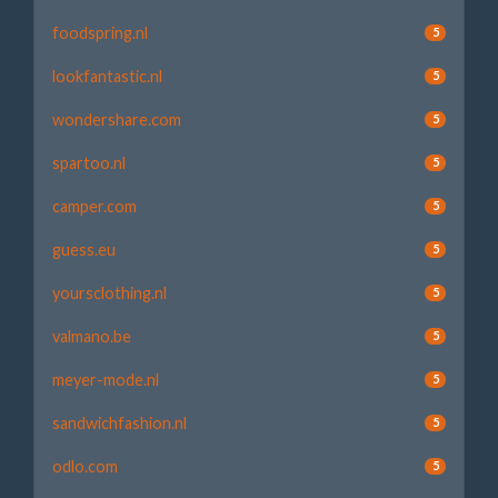
foodspring.nl
5
lookfantastic.nl
5
wondershare.com
5
spartoo.nl
5
camper.com
5
guess.eu
5
yoursclothing.nl
5
valmano.be
5
meyer-mode.nl
5
sandwichfashion.nl
5
odlo.com
5