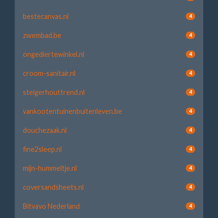
bestecanvas.nl
4
zwembad.be
4
ongediertewinkel.nl
4
croom-sanitair.nl
4
steigerhouttrend.nl
4
vankootentuinenbuitenleven.be
4
douchezaak.nl
4
fine2sleep.nl
4
mijn-hummeltje.nl
4
coversandsheets.nl
4
Bitvavo Nederland
4