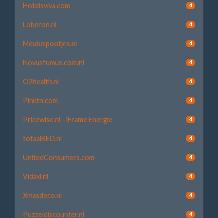
Hotelsviva.com
4
Loberon.nl
4
Meubelpootjes.nl
4
Novusfumus.com/nl
4
O2health.nl
4
Plnktn.com
4
Pricewise.nl - iFrame Energie
4
totaalBED.nl
4
UnitedConsumers.com
4
Vidaxl.nl
4
Xmasdeco.nl
4
Puzzeldiscounter.nl
4