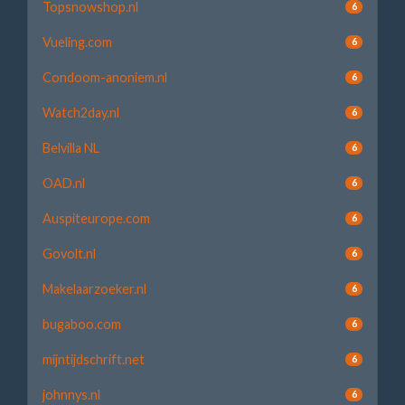
Topsnowshop.nl
6
Vueling.com
6
Condoom-anoniem.nl
6
Watch2day.nl
6
Belvilla NL
6
OAD.nl
6
Auspiteurope.com
6
Govolt.nl
6
Makelaarzoeker.nl
6
bugaboo.com
6
mijntijdschrift.net
6
johnnys.nl
6