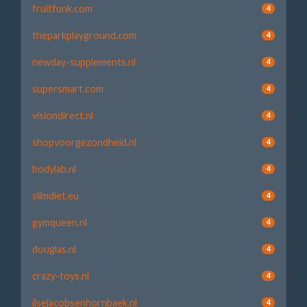
fruitfunk.com
4
theparkplayground.com
4
newday-supplements.nl
4
supersmart.com
4
visiondirect.nl
4
shopvoorgezondheid.nl
4
bodylab.nl
4
slimdiet.eu
4
gymqueen.nl
4
douglas.nl
4
crazy-toys.nl
4
ilsejacobsenhornbaek.nl
4