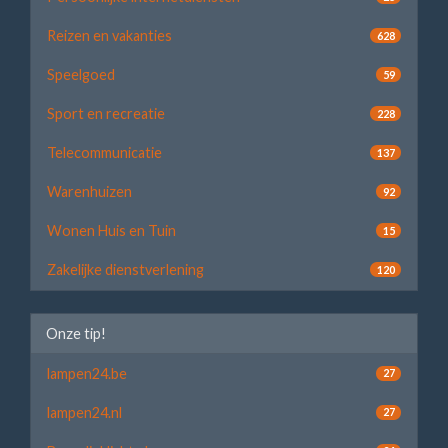
Reizen en vakanties
628
Speelgoed
59
Sport en recreatie
228
Telecommunicatie
137
Warenhuizen
92
Wonen Huis en Tuin
15
Zakelijke dienstverlening
120
Onze tip!
lampen24.be
27
lampen24.nl
27