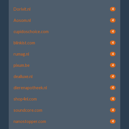
Dorivit.nl
4
Aosom.nl
4
cupidoschoice.com
4
blinkist.com
4
rumag.nl
4
pixum.be
4
dealluxe.nl
4
dierenapotheek.nl
4
shop4nl.com
4
soundcore.com
4
nanostopper.com
4