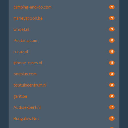
camping-and-co.com
9
marleyspoon.be
9
whoef.nl
9
Pestana.com
8
rosuz.nl
8
iphone-cases.nl
8
oneplus.com
8
toptuincentrum.nl
8
gant.be
8
Audioexpert.nl
7
Bungalow.Net
7