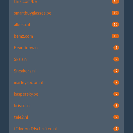
tails.com/be
10
smartbuyglasses.be
10
albeka.nl
10
bemz.com
10
Beautinow.nl
9
Skala.nl
9
Sneakers.nl
9
marleyspoon.nl
9
kaspersky.be
9
bristol.nl
9
tele2.nl
9
tijdvoortijdschriften.nl
9