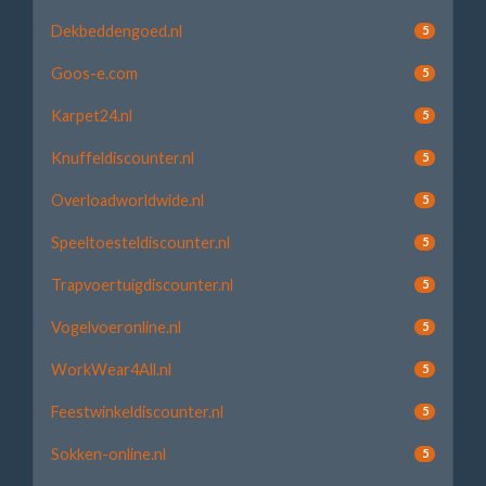
Dekbeddengoed.nl
5
Goos-e.com
5
Karpet24.nl
5
Knuffeldiscounter.nl
5
Overloadworldwide.nl
5
Speeltoesteldiscounter.nl
5
Trapvoertuigdiscounter.nl
5
Vogelvoeronline.nl
5
WorkWear4All.nl
5
Feestwinkeldiscounter.nl
5
Sokken-online.nl
5