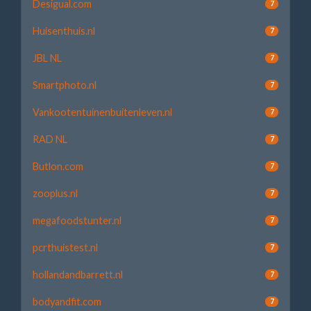
Desigual.com
7
Huisenthuis.nl
7
JBL NL
7
Smartphoto.nl
7
Vankootentuinenbuitenleven.nl
7
RAD NL
7
Butlon.com
7
zooplus.nl
7
megafoodstunter.nl
7
pcrthuistest.nl
7
hollandandbarrett.nl
7
bodyandfit.com
7