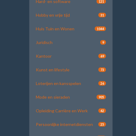
Hard- en software
121
Hobby en vrije tijd
31
Huis Tuin en Wonen
1044
Juridisch
9
Kantoor
69
Kunst en lifestyle
73
Loterijen en kansspelen
26
Mode en sieraden
905
Opleiding Carrière en Werk
42
Persoonlijke internetdiensten
25