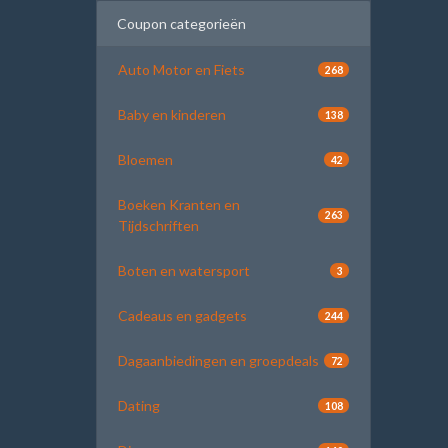
Coupon categorieën
Auto Motor en Fiets
268
Baby en kinderen
138
Bloemen
42
Boeken Kranten en
263
Tijdschriften
Boten en watersport
3
Cadeaus en gadgets
244
Dagaanbiedingen en groepdeals
72
Dating
108