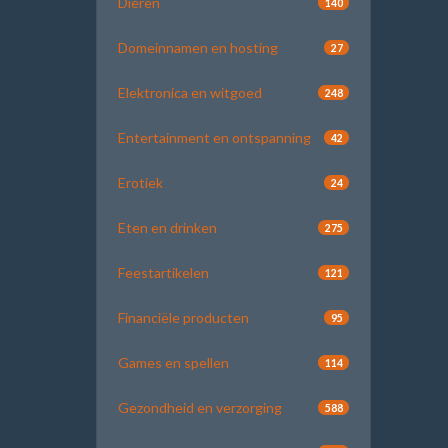
Dieren
140
Domeinnamen en hosting
27
Elektronica en witgoed
248
Entertainment en ontspanning
42
Erotiek
24
Eten en drinken
275
Feestartikelen
121
Financiële producten
95
Games en spellen
114
Gezondheid en verzorging
588