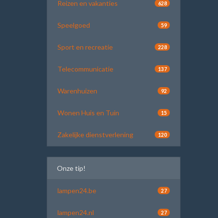
Reizen en vakanties
628
Speelgoed
59
Sport en recreatie
228
Telecommunicatie
137
Warenhuizen
92
Wonen Huis en Tuin
15
Zakelijke dienstverlening
120
Onze tip!
lampen24.be
27
lampen24.nl
27