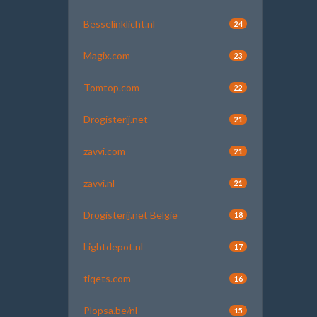
Besselinklicht.nl
24
Magix.com
23
Tomtop.com
22
Drogisterij.net
21
zavvi.com
21
zavvi.nl
21
Drogisterij.net Belgie
18
Lightdepot.nl
17
tiqets.com
16
Plopsa.be/nl
15