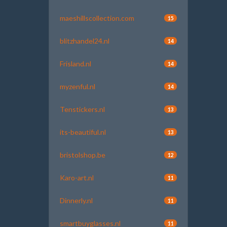
maeshillscollection.com
15
blitzhandel24.nl
14
Frisland.nl
14
myzenful.nl
14
Tenstickers.nl
13
its-beautiful.nl
13
bristolshop.be
12
Karo-art.nl
11
Dinnerly.nl
11
smartbuyglasses.nl
11