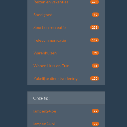
Reizen en vakanties
628
Speelgoed
59
Sport en recreatie
228
Telecommunicatie
137
Warenhuizen
92
Wonen Huis en Tuin
15
Zakelijke dienstverlening
120
Onze tip!
lampen24.be
27
lampen24.nl
27