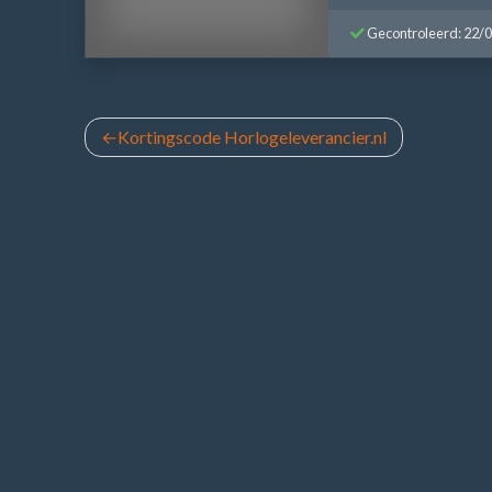
Gecontroleerd: 22/
Bericht
Kortingscode Horlogeleverancier.nl
navigatie