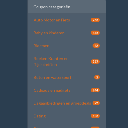
Coupon categorieën
Auto Motor en Fiets
268
Baby en kinderen
138
Bloemen
42
Boeken Kranten en
263
Tijdschriften
Boten en watersport
3
Cadeaus en gadgets
244
Dagaanbiedingen en groepdeals
72
Dating
108