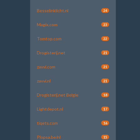
Besselinklicht.nl
24
Magix.com
23
Tomtop.com
22
Drogisterij.net
21
zavvi.com
21
zavvi.nl
21
Drogisterij.net Belgie
18
Lightdepot.nl
17
tiqets.com
16
Plopsa.be/nl
15