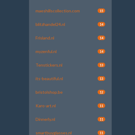
maeshillscollection.com
15
blitzhandel24.nl
14
Frisland.nl
14
myzenful.nl
14
Tenstickers.nl
13
its-beautiful.nl
13
bristolshop.be
12
Karo-art.nl
11
Dinnerly.nl
11
smartbuyglasses.nl
11