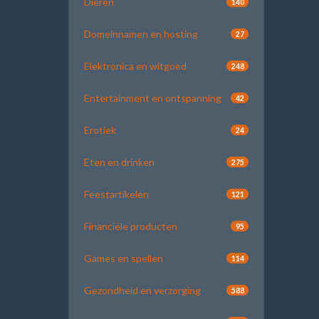
Dieren
140
Domeinnamen en hosting
27
Elektronica en witgoed
248
Entertainment en ontspanning
42
Erotiek
24
Eten en drinken
275
Feestartikelen
121
Financiële producten
95
Games en spellen
114
Gezondheid en verzorging
588