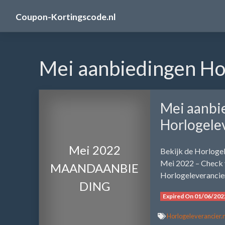
Skip
Coupon-Kortingscode.nl
to
content
Mei aanbiedingen Hor
Mei aanbi
Horlogelev
Mei 2022
Bekijk de Horloge
Mei 2022 – Check v
MAANDAANBIE
Horlogeleverancier
DING
Expired On 01/06/202
Horlogeleverancier.n