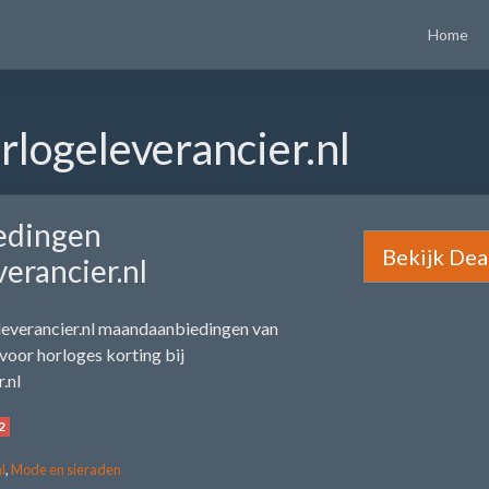
Home
logeleverancier.nl
edingen
Bekijk Dea
erancier.nl
leverancier.nl maandaanbiedingen van
oor horloges korting bij
.nl
2
l
,
Mode en sieraden