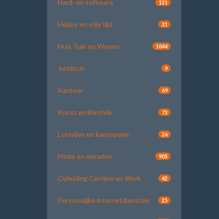
Hard- en software
121
Hobby en vrije tijd
31
Huis Tuin en Wonen
1044
Juridisch
9
Kantoor
69
Kunst en lifestyle
73
Loterijen en kansspelen
26
Mode en sieraden
905
Opleiding Carrière en Werk
42
Persoonlijke internetdiensten
25