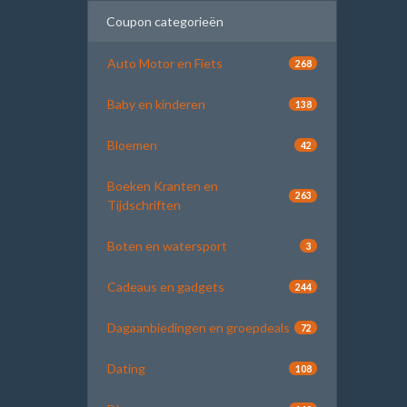
Coupon categorieën
Auto Motor en Fiets
268
Baby en kinderen
138
Bloemen
42
Boeken Kranten en
263
Tijdschriften
Boten en watersport
3
Cadeaus en gadgets
244
Dagaanbiedingen en groepdeals
72
Dating
108