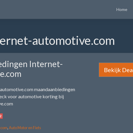
Home
ternet-automotive.com
edingen Internet-
Bekijk Dea
e.com
t-automotive.com maandaanbiedingen
ck voor automotive korting bij
ve.com
2
e.com
,
Auto Motor en Fiets