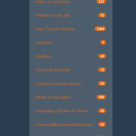
Hard- en software
121
Hobby en vrije tijd
31
Huis Tuin en Wonen
1044
Juridisch
9
Kantoor
69
Kunst en lifestyle
73
Loterijen en kansspelen
26
Mode en sieraden
905
Opleiding Carrière en Werk
42
Persoonlijke internetdiensten
25