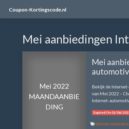
Skip
Coupon-Kortingscode.nl
to
content
Mei aanbiedingen In
Mei aanbi
automotiv
Mei 2022
Bekijk de Interne
van Mei 2022 – Che
MAANDAANBIE
Internet-automoti
DING
Expired On 01/06/202
Internet-automotiv