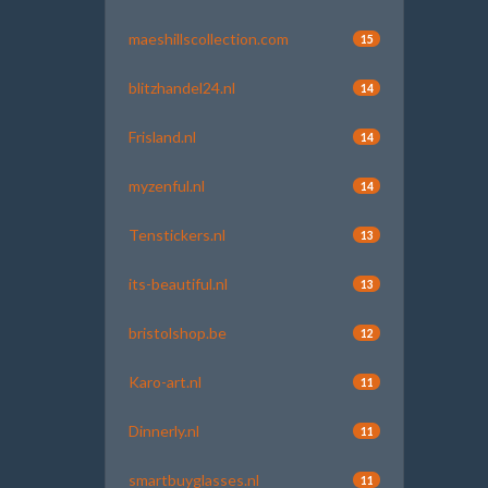
maeshillscollection.com
15
blitzhandel24.nl
14
Frisland.nl
14
myzenful.nl
14
Tenstickers.nl
13
its-beautiful.nl
13
bristolshop.be
12
Karo-art.nl
11
Dinnerly.nl
11
smartbuyglasses.nl
11