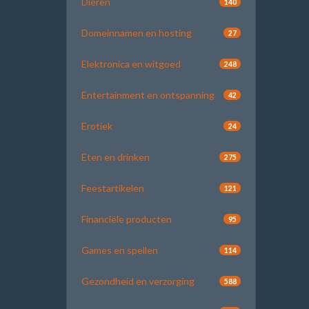
Dieren
140
Domeinnamen en hosting
27
Elektronica en witgoed
248
Entertainment en ontspanning
42
Erotiek
24
Eten en drinken
275
Feestartikelen
121
Financiële producten
95
Games en spellen
114
Gezondheid en verzorging
588