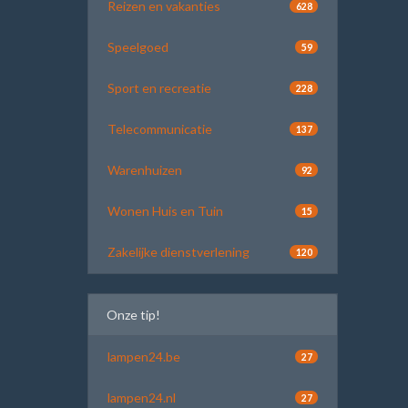
Reizen en vakanties
628
Speelgoed
59
Sport en recreatie
228
Telecommunicatie
137
Warenhuizen
92
Wonen Huis en Tuin
15
Zakelijke dienstverlening
120
Onze tip!
lampen24.be
27
lampen24.nl
27