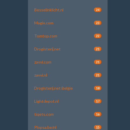
Besselinklicht.nl
24
Magix.com
23
Tomtop.com
22
Drogisterij.net
21
zavvi.com
21
zavvi.nl
21
Drogisterij.net Belgie
18
Lightdepot.nl
17
tiqets.com
16
Plopsa.be/nl
15