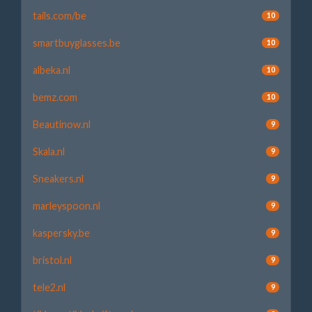
tails.com/be
10
smartbuyglasses.be
10
albeka.nl
10
bemz.com
10
Beautinow.nl
9
Skala.nl
9
Sneakers.nl
9
marleyspoon.nl
9
kaspersky.be
9
bristol.nl
9
tele2.nl
9