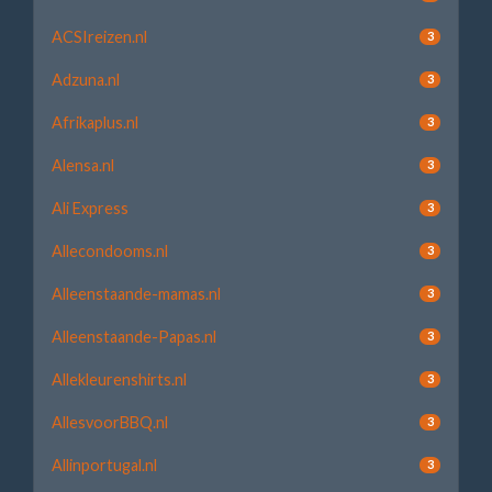
ACSIreizen.nl
3
Adzuna.nl
3
Afrikaplus.nl
3
Alensa.nl
3
Ali Express
3
Allecondooms.nl
3
Alleenstaande-mamas.nl
3
Alleenstaande-Papas.nl
3
Allekleurenshirts.nl
3
AllesvoorBBQ.nl
3
Allinportugal.nl
3