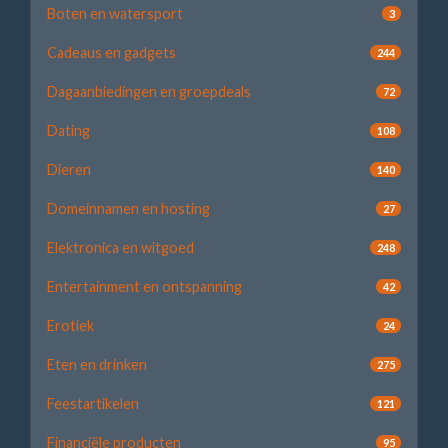
Boten en watersport
3
Cadeaus en gadgets
244
Dagaanbiedingen en groepdeals
72
Dating
108
Dieren
140
Domeinnamen en hosting
27
Elektronica en witgoed
248
Entertainment en ontspanning
42
Erotiek
24
Eten en drinken
275
Feestartikelen
121
Financiële producten
95