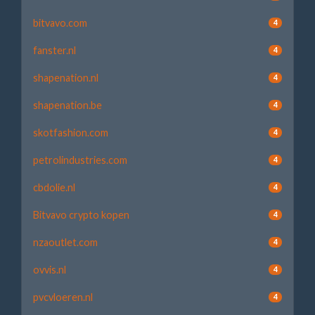
bitvavo.com
4
fanster.nl
4
shapenation.nl
4
shapenation.be
4
skotfashion.com
4
petrolindustries.com
4
cbdolie.nl
4
Bitvavo crypto kopen
4
nzaoutlet.com
4
ovvis.nl
4
pvcvloeren.nl
4