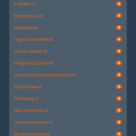
t-mobile.nl
4
bestecanvas.nl
4
zwembad.be
4
ongediertewinkel.nl
4
croom-sanitair.nl
4
steigerhouttrend.nl
4
vankootentuinenbuitenleven.be
4
douchezaak.nl
4
fine2sleep.nl
4
mijn-hummeltje.nl
4
coversandsheets.nl
4
Bitvavo Nederland
4