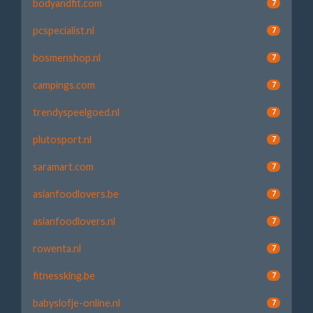
bodyandfit.com
7
pcspecialist.nl
7
bosmenshop.nl
7
campings.com
7
trendyspeelgoed.nl
7
plutosport.nl
7
saramart.com
7
asianfoodlovers.be
7
asianfoodlovers.nl
7
rowenta.nl
7
fitnessking.be
7
babyslofje-online.nl
7