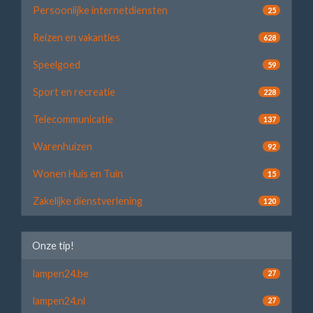
Persoonlijke internetdiensten
25
Reizen en vakanties
628
Speelgoed
59
Sport en recreatie
228
Telecommunicatie
137
Warenhuizen
92
Wonen Huis en Tuin
15
Zakelijke dienstverlening
120
Onze tip!
lampen24.be
27
lampen24.nl
27