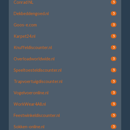
Conrad NL
5
Dekbeddengoed.nl
5
Goos-e.com
5
Karpet24.nl
5
Knuffeldiscounter.nl
5
Overloadworldwide.nl
5
Speeltoesteldiscounter.nl
5
Trapvoertuigdiscounter.nl
5
Vogelvoeronline.nl
5
WorkWear4All.nl
5
Feestwinkeldiscounter.nl
5
Sokken-online.nl
5