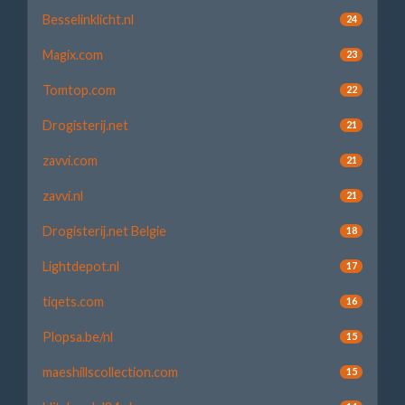
Besselinklicht.nl
24
Magix.com
23
Tomtop.com
22
Drogisterij.net
21
zavvi.com
21
zavvi.nl
21
Drogisterij.net Belgie
18
Lightdepot.nl
17
tiqets.com
16
Plopsa.be/nl
15
maeshillscollection.com
15