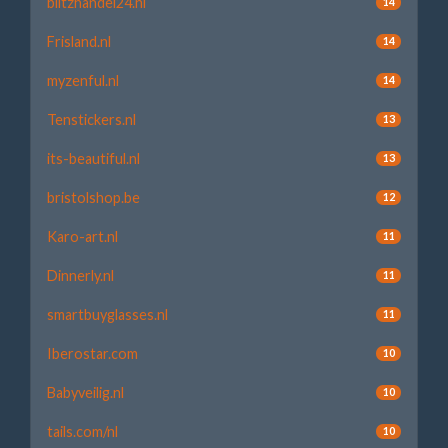
blitzhandel24.nl
14
Frisland.nl
14
myzenful.nl
14
Tenstickers.nl
13
its-beautiful.nl
13
bristolshop.be
12
Karo-art.nl
11
Dinnerly.nl
11
smartbuyglasses.nl
11
Iberostar.com
10
Babyveilig.nl
10
tails.com/nl
10