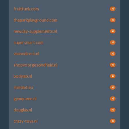
fruitfunk.com
4
theparkplayground.com
4
newday-supplements.nl
4
supersmart.com
4
visiondirect.nl
4
shopvoorgezondheid.nl
4
bodylab.nl
4
slimdiet.eu
4
gymqueen.nl
4
douglas.nl
4
crazy-toys.nl
4