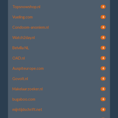
Topsnowshop.nl
6
Vueling.com
6
Condoom-anoniem.nl
6
Watch2day.nl
6
Belvilla NL
6
OAD.nl
6
Auspiteurope.com
6
Govolt.nl
6
Makelaarzoeker.nl
6
bugaboo.com
6
mijntijdschrift.net
6