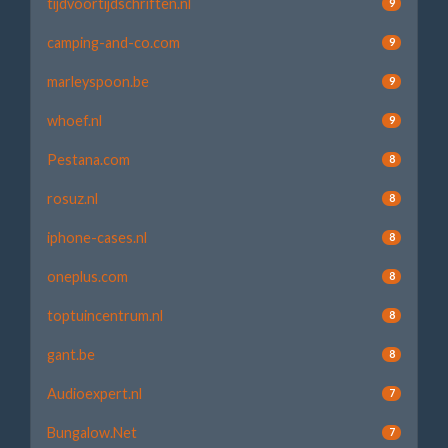
tijdvoortijdschriften.nl
9
camping-and-co.com
9
marleyspoon.be
9
whoef.nl
9
Pestana.com
8
rosuz.nl
8
iphone-cases.nl
8
oneplus.com
8
toptuincentrum.nl
8
gant.be
8
Audioexpert.nl
7
Bungalow.Net
7