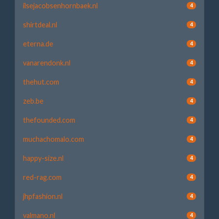
ilsejacobsenhornbaek.nl
4
shirtdeal.nl
4
eterna.de
4
vanarendonk.nl
4
thehut.com
4
zeb.be
4
thefounded.com
4
muchachomalo.com
4
happy-size.nl
4
red-rag.com
4
jhpfashion.nl
4
valmano.nl
4