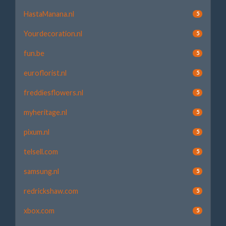
HastaManana.nl
5
Yourdecoration.nl
5
fun.be
5
euroflorist.nl
5
freddiesflowers.nl
5
myheritage.nl
5
pixum.nl
5
telsell.com
5
samsung.nl
5
redrickshaw.com
5
xbox.com
5