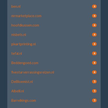
ben.nl
6
mrmarketplace.com
6
hoofdkussen.com
6
nisbets.nl
6
pixartprinting.nl
6
tefal.nl
6
Beddengoed.com
6
fivestarverrassingsreizen.nl
6
DeBloemist.nl
5
Albelli.nl
5
Barrelkings.com
5