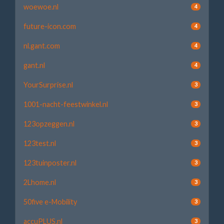
woewoe.nl
4
future-icon.com
4
nl.gant.com
4
gant.nl
4
YourSurprise.nl
3
1001-nacht-feestwinkel.nl
3
123opzeggen.nl
3
123test.nl
3
123tuinposter.nl
3
2Lhome.nl
3
50five e-Mobility
3
accuPLUS.nl
3