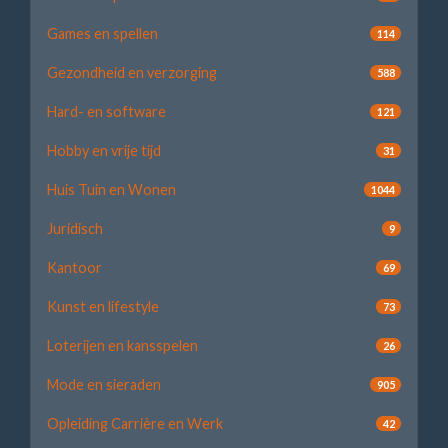
Games en spellen
114
Gezondheid en verzorging
588
Hard- en software
121
Hobby en vrije tijd
31
Huis Tuin en Wonen
1044
Juridisch
9
Kantoor
69
Kunst en lifestyle
73
Loterijen en kansspelen
26
Mode en sieraden
905
Opleiding Carrière en Werk
42