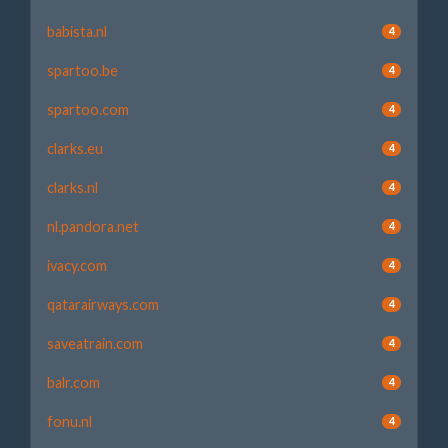
babista.nl
4
spartoo.be
4
spartoo.com
4
clarks.eu
4
clarks.nl
4
nl.pandora.net
4
ivacy.com
4
qatarairways.com
4
saveatrain.com
4
balr.com
4
fonu.nl
4