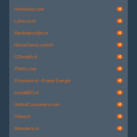
Hotelsviva.com
4
Loberon.nl
4
Meubelpootjes.nl
4
Novusfumus.com/nl
4
O2health.nl
4
Plnktn.com
4
Pricewise.nl - iFrame Energie
4
totaalBED.nl
4
UnitedConsumers.com
4
Vidaxl.nl
4
Xmasdeco.nl
4