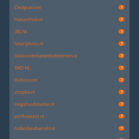
Desigual.com
7
Huisenthuis.nl
7
JBL NL
7
Smartphoto.nl
7
Vankootentuinenbuitenleven.nl
7
RAD NL
7
Butlon.com
7
zooplus.nl
7
megafoodstunter.nl
7
pcrthuistest.nl
7
hollandandbarrett.nl
7