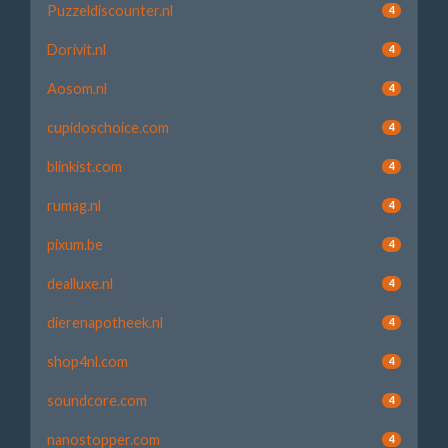
Puzzeldiscounter.nl
4
Dorivit.nl
4
Aosom.nl
4
cupidoschoice.com
4
blinkist.com
4
rumag.nl
4
pixum.be
4
dealluxe.nl
4
dierenapotheek.nl
4
shop4nl.com
4
soundcore.com
4
nanostopper.com
4