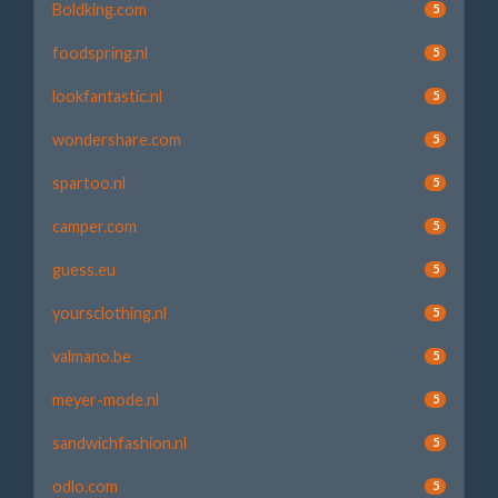
Boldking.com
5
foodspring.nl
5
lookfantastic.nl
5
wondershare.com
5
spartoo.nl
5
camper.com
5
guess.eu
5
yoursclothing.nl
5
valmano.be
5
meyer-mode.nl
5
sandwichfashion.nl
5
odlo.com
5