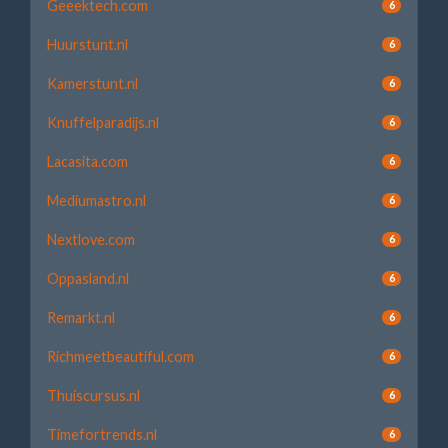
Geeektech.com
6
Huurstunt.nl
6
Kamerstunt.nl
6
Knuffelparadijs.nl
6
Lacasita.com
6
Mediumastro.nl
6
Nextlove.com
6
Oppasland.nl
6
Remarkt.nl
6
Richmeetbeautiful.com
6
Thuiscursus.nl
6
Timefortrends.nl
6