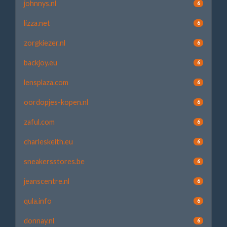
johnnys.nl
6
lizza.net
6
zorgkiezer.nl
6
backjoy.eu
6
lensplaza.com
6
oordopjes-kopen.nl
6
zaful.com
6
charleskeith.eu
6
sneakersstores.be
6
jeanscentre.nl
6
qula.info
6
donnay.nl
6