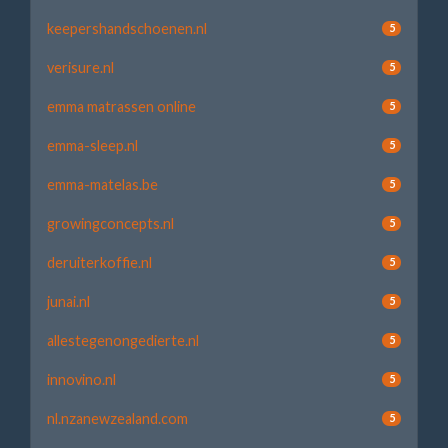
keepershandschoenen.nl
5
verisure.nl
5
emma matrassen online
5
emma-sleep.nl
5
emma-matelas.be
5
growingconcepts.nl
5
deruiterkoffie.nl
5
junai.nl
5
allestegenongedierte.nl
5
innovino.nl
5
nl.nzanewzealand.com
5