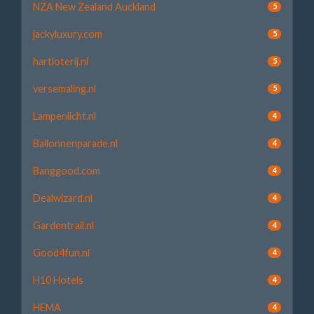
NZA New Zealand Auckland
5
jackyluxury.com
5
hartloterij.nl
5
versemaling.nl
5
Lampenlicht.nl
4
Ballonnenparade.nl
4
Banggood.com
4
Dealwizard.nl
4
Gardentrail.nl
4
Good4fun.nl
4
H10 Hotels
4
HEMA
4