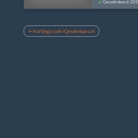
Gecontroleerd: 22/
Bericht
Kortingscode iQmakelaars.nl
navigatie