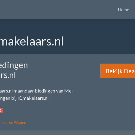
Home
makelaars.nl
edingen
Bekijk Dea
rs.nl
aars.nl maandaanbiedingen van Mei
ngen bij iQmakelaars.nl
2
s Tuin en Wonen