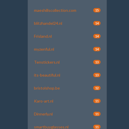
maeshillscollection.com
15
blitzhandel24.nl
14
Frisland.nl
14
myzenful.nl
14
Tenstickers.nl
13
its-beautiful.nl
13
bristolshop.be
12
Karo-art.nl
11
Dinnerly.nl
11
smartbuyglasses.nl
11