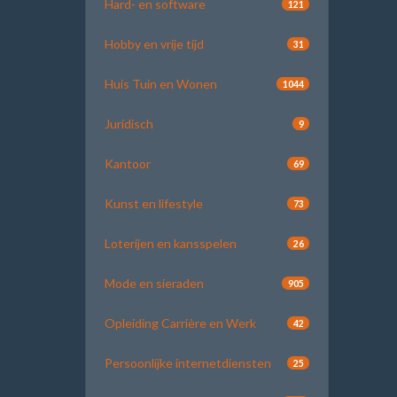
Hard- en software
121
Hobby en vrije tijd
31
Huis Tuin en Wonen
1044
Juridisch
9
Kantoor
69
Kunst en lifestyle
73
Loterijen en kansspelen
26
Mode en sieraden
905
Opleiding Carrière en Werk
42
Persoonlijke internetdiensten
25