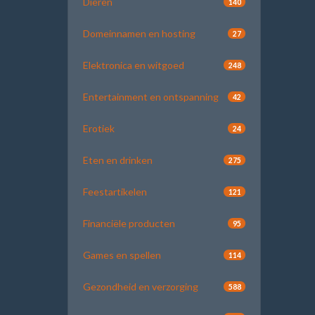
Dieren
140
Domeinnamen en hosting
27
Elektronica en witgoed
248
Entertainment en ontspanning
42
Erotiek
24
Eten en drinken
275
Feestartikelen
121
Financiële producten
95
Games en spellen
114
Gezondheid en verzorging
588