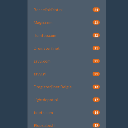
Besselinklicht.nl
24
Magix.com
23
Tomtop.com
22
Drogisterij.net
21
zavvi.com
21
zavvi.nl
21
Drogisterij.net Belgie
18
Lightdepot.nl
17
tiqets.com
16
Plopsa.be/nl
15