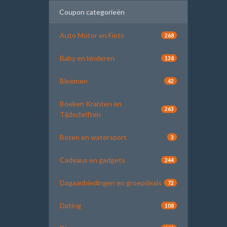
Coupon categorieën
Auto Motor en Fiets
268
Baby en kinderen
138
Bloemen
42
Boeken Kranten en
263
Tijdschriften
Boten en watersport
3
Cadeaus en gadgets
244
Dagaanbiedingen en groepdeals
72
Dating
108