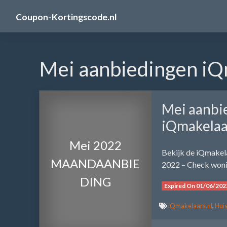
Skip
Coupon-Kortingscode.nl
to
content
Mei aanbiedingen iQ
Mei aanbi
iQmakelaa
Mei 2022
Bekijk de iQmakel
MAANDAANBIE
2022 – Check woni
DING
Expired On 01/06/202
iQmakelaars.nl
,
Hui