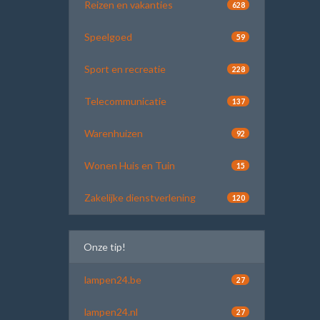
Reizen en vakanties
628
Speelgoed
59
Sport en recreatie
228
Telecommunicatie
137
Warenhuizen
92
Wonen Huis en Tuin
15
Zakelijke dienstverlening
120
Onze tip!
lampen24.be
27
lampen24.nl
27