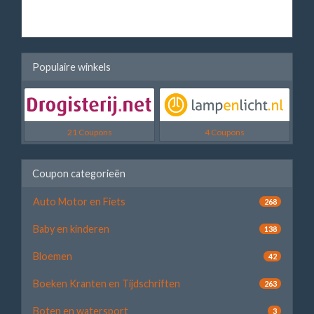
Populaire winkels
21 Coupons
4 Coupons
Coupon categorieën
Auto Motor en Fiets
268
Baby en kinderen
138
Bloemen
42
Boeken Kranten en Tijdschriften
263
Boten en watersport
3