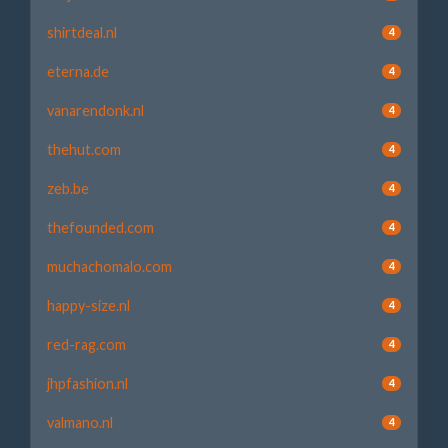
shirtdeal.nl
4
eterna.de
4
vanarendonk.nl
4
thehut.com
4
zeb.be
4
thefounded.com
4
muchachomalo.com
4
happy-size.nl
4
red-rag.com
4
jhpfashion.nl
4
valmano.nl
4