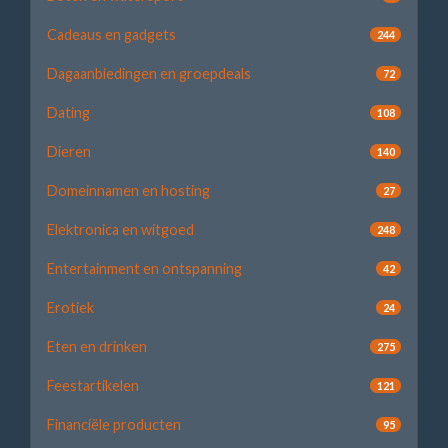
Cadeaus en gadgets
244
Dagaanbiedingen en groepdeals
72
Dating
108
Dieren
140
Domeinnamen en hosting
27
Elektronica en witgoed
248
Entertainment en ontspanning
42
Erotiek
24
Eten en drinken
275
Feestartikelen
121
Financiële producten
95