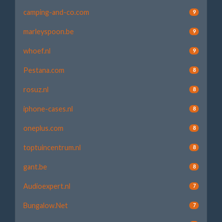
camping-and-co.com
9
marleyspoon.be
9
whoef.nl
9
Pestana.com
8
rosuz.nl
8
iphone-cases.nl
8
oneplus.com
8
toptuincentrum.nl
8
gant.be
8
Audioexpert.nl
7
Bungalow.Net
7