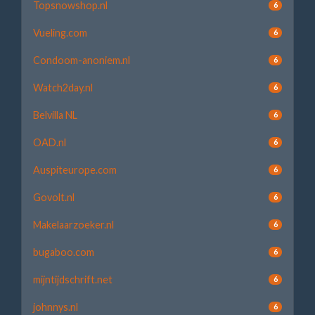
Topsnowshop.nl
6
Vueling.com
6
Condoom-anoniem.nl
6
Watch2day.nl
6
Belvilla NL
6
OAD.nl
6
Auspiteurope.com
6
Govolt.nl
6
Makelaarzoeker.nl
6
bugaboo.com
6
mijntijdschrift.net
6
johnnys.nl
6