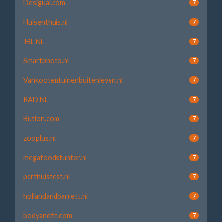
Desigual.com
7
Huisenthuis.nl
7
JBL NL
7
Smartphoto.nl
7
Vankootentuinenbuitenleven.nl
7
RAD NL
7
Butlon.com
7
zooplus.nl
7
megafoodstunter.nl
7
pcrthuistest.nl
7
hollandandbarrett.nl
7
bodyandfit.com
7