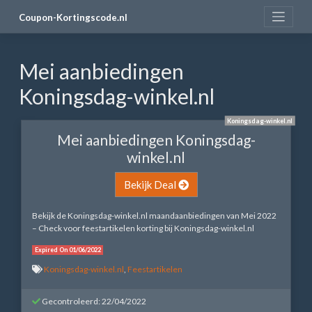
Skip
Coupon-Kortingscode.nl
to
content
Mei aanbiedingen
Koningsdag-winkel.nl
Koningsdag-winkel.nl
Mei aanbiedingen Koningsdag-
winkel.nl
Bekijk Deal
Bekijk de Koningsdag-winkel.nl maandaanbiedingen van Mei 2022
– Check voor feestartikelen korting bij Koningsdag-winkel.nl
Expired On 01/06/2022
Koningsdag-winkel.nl
,
Feestartikelen
Gecontroleerd: 22/04/2022