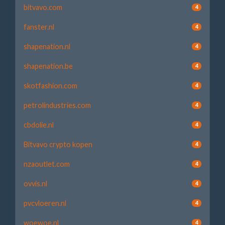
bitvavo.com
4
fanster.nl
4
shapenation.nl
4
shapenation.be
4
skotfashion.com
4
petrolindustries.com
4
cbdolie.nl
4
Bitvavo crypto kopen
4
nzaoutlet.com
4
ovvis.nl
4
pvcvloeren.nl
4
woewoe.nl
4