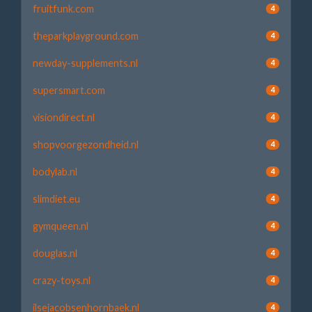
fruitfunk.com
4
theparkplayground.com
4
newday-supplements.nl
4
supersmart.com
4
visiondirect.nl
4
shopvoorgezondheid.nl
4
bodylab.nl
4
slimdiet.eu
4
gymqueen.nl
4
douglas.nl
4
crazy-toys.nl
4
ilsejacobsenhornbaek.nl
4