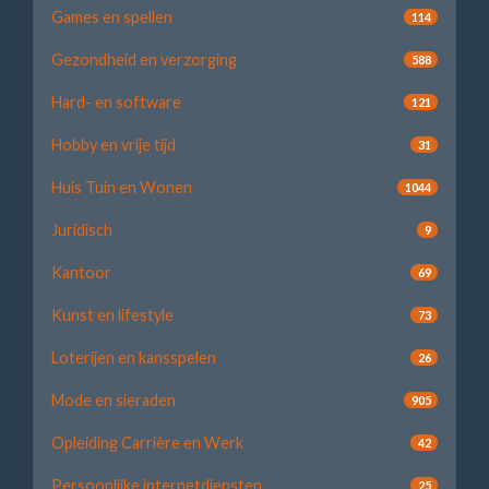
Games en spellen
114
Gezondheid en verzorging
588
Hard- en software
121
Hobby en vrije tijd
31
Huis Tuin en Wonen
1044
Juridisch
9
Kantoor
69
Kunst en lifestyle
73
Loterijen en kansspelen
26
Mode en sieraden
905
Opleiding Carrière en Werk
42
Persoonlijke internetdiensten
25