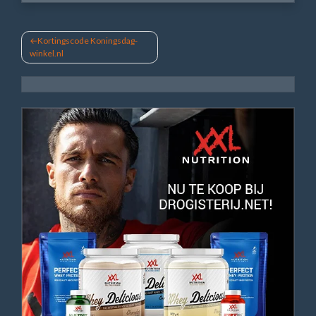
Bericht
Kortingscode Koningsdag-
winkel.nl
navigatie