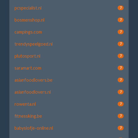
pcspecialist.nl
7
bosmenshop.nl
7
campings.com
7
trendyspeelgoed.nl
7
plutosport.nl
7
saramart.com
7
asianfoodlovers.be
7
asianfoodlovers.nl
7
rowenta.nl
7
fitnessking.be
7
babyslofje-online.nl
7