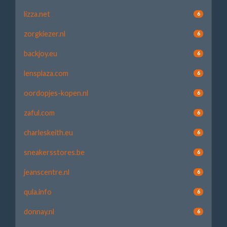
lizza.net
6
zorgkiezer.nl
6
backjoy.eu
6
lensplaza.com
6
oordopjes-kopen.nl
6
zaful.com
6
charleskeith.eu
6
sneakersstores.be
6
jeanscentre.nl
6
qula.info
6
donnay.nl
6