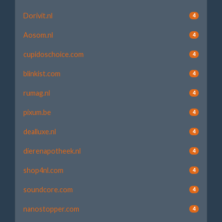
Dorivit.nl
4
Aosom.nl
4
cupidoschoice.com
4
blinkist.com
4
rumag.nl
4
pixum.be
4
dealluxe.nl
4
dierenapotheek.nl
4
shop4nl.com
4
soundcore.com
4
nanostopper.com
4