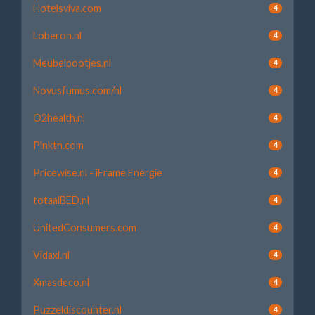
Hotelsviva.com
4
Loberon.nl
4
Meubelpootjes.nl
4
Novusfumus.com/nl
4
O2health.nl
4
Plnktn.com
4
Pricewise.nl - iFrame Energie
4
totaalBED.nl
4
UnitedConsumers.com
4
Vidaxl.nl
4
Xmasdeco.nl
4
Puzzeldiscounter.nl
4