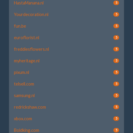
HastaManana.nl
5
Yourdecoration.nl
5
fun.be
5
euroflorist.nl
5
freddiesflowers.nl
5
myheritage.nl
5
pixum.nl
5
telsell.com
5
samsung.nl
5
redrickshaw.com
5
xbox.com
5
Boldking.com
5