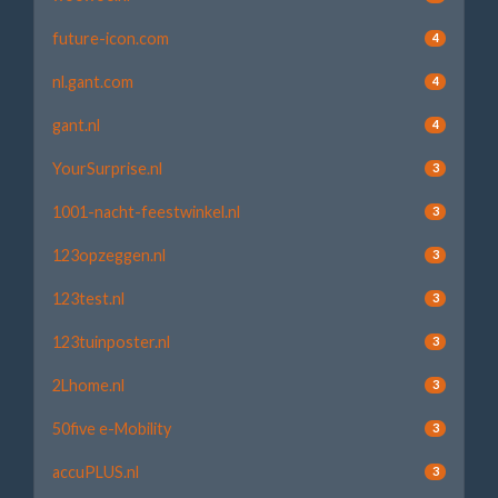
future-icon.com
4
nl.gant.com
4
gant.nl
4
YourSurprise.nl
3
1001-nacht-feestwinkel.nl
3
123opzeggen.nl
3
123test.nl
3
123tuinposter.nl
3
2Lhome.nl
3
50five e-Mobility
3
accuPLUS.nl
3