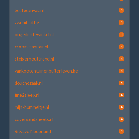
bestecanvas.nl
4
zwembad.be
4
ongediertewinkel.nl
4
croom-sanitair.nl
4
steigerhouttrend.nl
4
vankootentuinenbuitenleven.be
4
douchezaak.nl
4
fine2sleep.nl
4
mijn-hummeltje.nl
4
coversandsheets.nl
4
Bitvavo Nederland
4