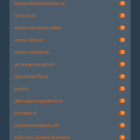
keepershandschoenen.nl
5
verisure.nl
5
emma matrassen online
5
emma-sleep.nl
5
emma-matelas.be
5
growingconcepts.nl
5
deruiterkoffie.nl
5
junai.nl
5
allestegenongedierte.nl
5
innovino.nl
5
nl.nzanewzealand.com
5
NZA New Zealand Auckland
5