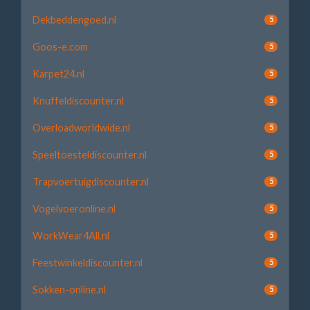
Dekbeddengoed.nl
5
Goos-e.com
5
Karpet24.nl
5
Knuffeldiscounter.nl
5
Overloadworldwide.nl
5
Speeltoesteldiscounter.nl
5
Trapvoertuigdiscounter.nl
5
Vogelvoeronline.nl
5
WorkWear4All.nl
5
Feestwinkeldiscounter.nl
5
Sokken-online.nl
5