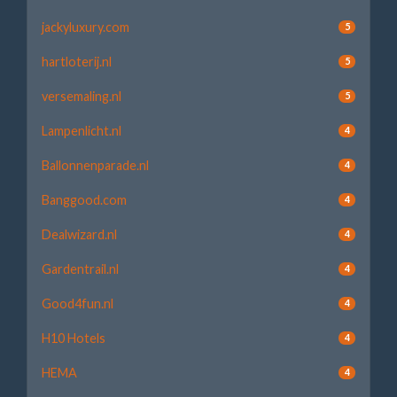
jackyluxury.com
5
hartloterij.nl
5
versemaling.nl
5
Lampenlicht.nl
4
Ballonnenparade.nl
4
Banggood.com
4
Dealwizard.nl
4
Gardentrail.nl
4
Good4fun.nl
4
H10 Hotels
4
HEMA
4