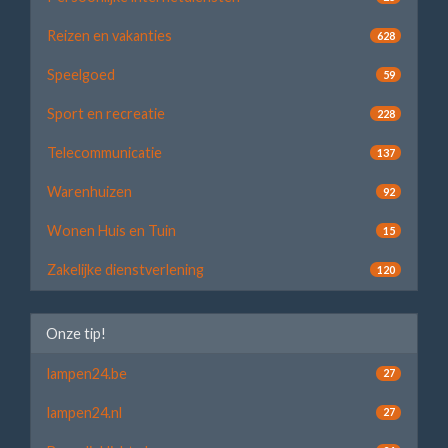
Reizen en vakanties
628
Speelgoed
59
Sport en recreatie
228
Telecommunicatie
137
Warenhuizen
92
Wonen Huis en Tuin
15
Zakelijke dienstverlening
120
Onze tip!
lampen24.be
27
lampen24.nl
27