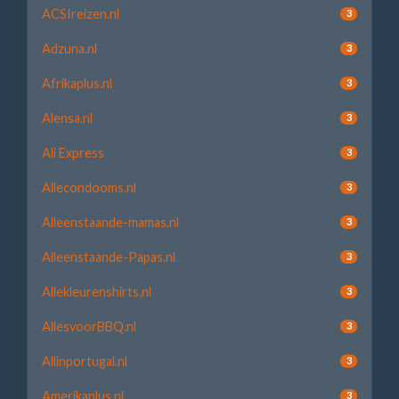
ACSIreizen.nl
3
Adzuna.nl
3
Afrikaplus.nl
3
Alensa.nl
3
Ali Express
3
Allecondooms.nl
3
Alleenstaande-mamas.nl
3
Alleenstaande-Papas.nl
3
Allekleurenshirts.nl
3
AllesvoorBBQ.nl
3
Allinportugal.nl
3
Amerikaplus.nl
3