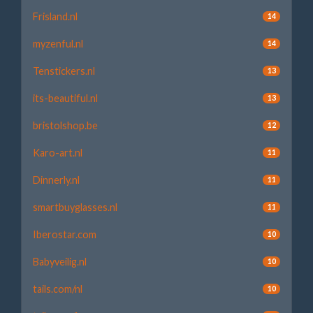
Frisland.nl
14
myzenful.nl
14
Tenstickers.nl
13
its-beautiful.nl
13
bristolshop.be
12
Karo-art.nl
11
Dinnerly.nl
11
smartbuyglasses.nl
11
Iberostar.com
10
Babyveilig.nl
10
tails.com/nl
10