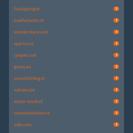
foodspring.nl
5
lookfantastic.nl
5
wondershare.com
5
spartoo.nl
5
camper.com
5
guess.eu
5
yoursclothing.nl
5
valmano.be
5
meyer-mode.nl
5
sandwichfashion.nl
5
odlo.com
5