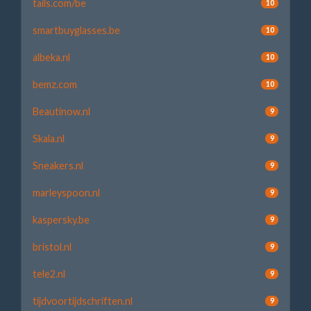
tails.com/be
10
smartbuyglasses.be
10
albeka.nl
10
bemz.com
10
Beautinow.nl
9
Skala.nl
9
Sneakers.nl
9
marleyspoon.nl
9
kaspersky.be
9
bristol.nl
9
tele2.nl
9
tijdvoortijdschriften.nl
9