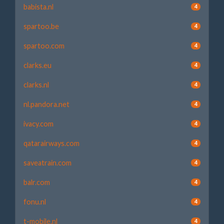
babista.nl
4
spartoo.be
4
spartoo.com
4
clarks.eu
4
clarks.nl
4
nl.pandora.net
4
ivacy.com
4
qatarairways.com
4
saveatrain.com
4
balr.com
4
fonu.nl
4
t-mobile.nl
4