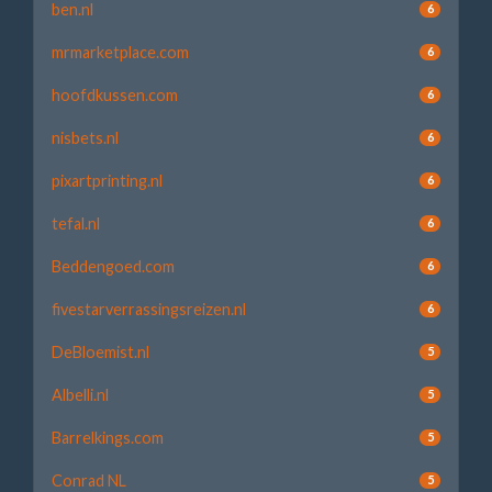
ben.nl
6
mrmarketplace.com
6
hoofdkussen.com
6
nisbets.nl
6
pixartprinting.nl
6
tefal.nl
6
Beddengoed.com
6
fivestarverrassingsreizen.nl
6
DeBloemist.nl
5
Albelli.nl
5
Barrelkings.com
5
Conrad NL
5