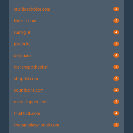
cupidoschoice.com
4
blinkist.com
4
rumag.nl
4
pixum.be
4
dealluxe.nl
4
dierenapotheek.nl
4
shop4nl.com
4
soundcore.com
4
nanostopper.com
4
fruitfunk.com
4
theparkplayground.com
4