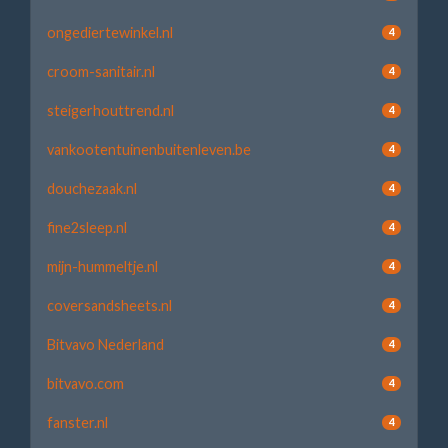
ongediertewinkel.nl
4
croom-sanitair.nl
4
steigerhouttrend.nl
4
vankootentuinenbuitenleven.be
4
douchezaak.nl
4
fine2sleep.nl
4
mijn-hummeltje.nl
4
coversandsheets.nl
4
Bitvavo Nederland
4
bitvavo.com
4
fanster.nl
4