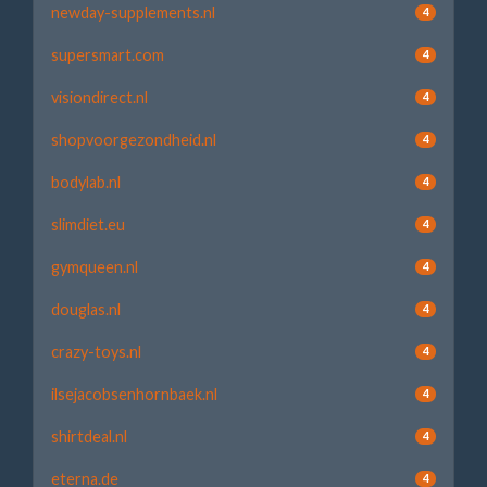
newday-supplements.nl
4
supersmart.com
4
visiondirect.nl
4
shopvoorgezondheid.nl
4
bodylab.nl
4
slimdiet.eu
4
gymqueen.nl
4
douglas.nl
4
crazy-toys.nl
4
ilsejacobsenhornbaek.nl
4
shirtdeal.nl
4
eterna.de
4