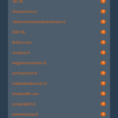
JBL NL
7
Smartphoto.nl
7
Vankootentuinenbuitenleven.nl
7
RAD NL
7
Butlon.com
7
zooplus.nl
7
megafoodstunter.nl
7
pcrthuistest.nl
7
hollandandbarrett.nl
7
bodyandfit.com
7
pcspecialist.nl
7
bosmenshop.nl
7