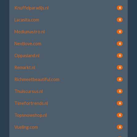
Knuffelparadijs.nl
6
Lacasita.com
6
Mediumastro.nl
6
Nextlove.com
6
Oppasland.nl
6
Remarkt.nl
6
Richmeetbeautiful.com
6
Thuiscursus.nl
6
Timefortrends.nl
6
Topsnowshop.nl
6
Vueling.com
6