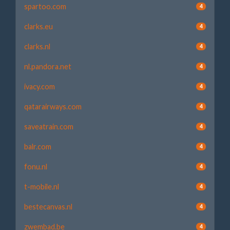
spartoo.com
4
clarks.eu
4
clarks.nl
4
nl.pandora.net
4
ivacy.com
4
qatarairways.com
4
saveatrain.com
4
balr.com
4
fonu.nl
4
t-mobile.nl
4
bestecanvas.nl
4
zwembad.be
4