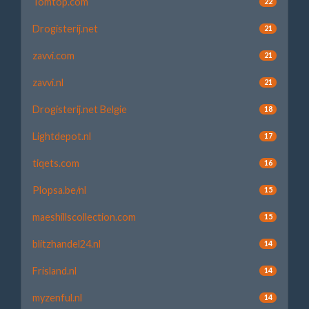
Tomtop.com
22
Drogisterij.net
21
zavvi.com
21
zavvi.nl
21
Drogisterij.net Belgie
18
Lightdepot.nl
17
tiqets.com
16
Plopsa.be/nl
15
maeshillscollection.com
15
blitzhandel24.nl
14
Frisland.nl
14
myzenful.nl
14