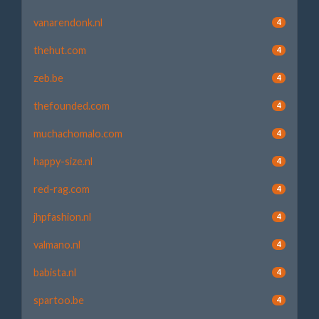
vanarendonk.nl
4
thehut.com
4
zeb.be
4
thefounded.com
4
muchachomalo.com
4
happy-size.nl
4
red-rag.com
4
jhpfashion.nl
4
valmano.nl
4
babista.nl
4
spartoo.be
4