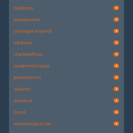
backjoy.eu
6
lensplaza.com
6
oordopjes-kopen.nl
6
zaful.com
6
charleskeith.eu
6
sneakersstores.be
6
jeanscentre.nl
6
qula.info
6
donnay.nl
6
ben.nl
6
mrmarketplace.com
6