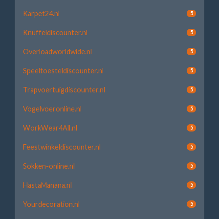
Karpet24.nl
5
Knuffeldiscounter.nl
5
Overloadworldwide.nl
5
Speeltoesteldiscounter.nl
5
Trapvoertuigdiscounter.nl
5
Vogelvoeronline.nl
5
WorkWear4All.nl
5
Feestwinkeldiscounter.nl
5
Sokken-online.nl
5
HastaManana.nl
5
Yourdecoration.nl
5