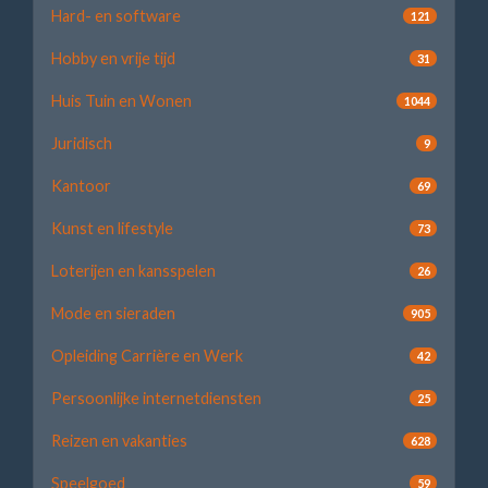
Hard- en software
121
Hobby en vrije tijd
31
Huis Tuin en Wonen
1044
Juridisch
9
Kantoor
69
Kunst en lifestyle
73
Loterijen en kansspelen
26
Mode en sieraden
905
Opleiding Carrière en Werk
42
Persoonlijke internetdiensten
25
Reizen en vakanties
628
Speelgoed
59