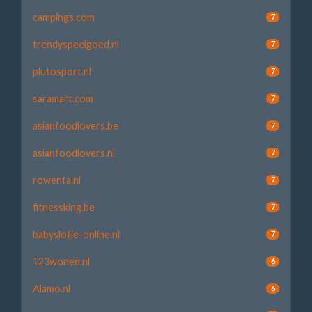
campings.com
7
trendyspeelgoed.nl
7
plutosport.nl
7
saramart.com
7
asianfoodlovers.be
7
asianfoodlovers.nl
7
rowenta.nl
7
fitnessking.be
7
babyslofje-online.nl
7
123wonen.nl
6
Alamo.nl
6