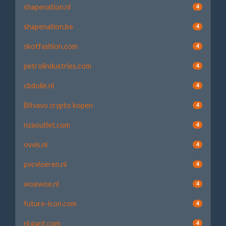
shapenation.nl
4
shapenation.be
4
skotfashion.com
4
petrolindustries.com
4
cbdolie.nl
4
Bitvavo crypto kopen
4
nzaoutlet.com
4
ovvis.nl
4
pvcvloeren.nl
4
woewoe.nl
4
future-icon.com
4
nl.gant.com
4