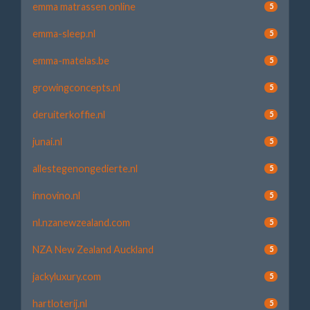
emma matrassen online
5
emma-sleep.nl
5
emma-matelas.be
5
growingconcepts.nl
5
deruiterkoffie.nl
5
junai.nl
5
allestegenongedierte.nl
5
innovino.nl
5
nl.nzanewzealand.com
5
NZA New Zealand Auckland
5
jackyluxury.com
5
hartloterij.nl
5