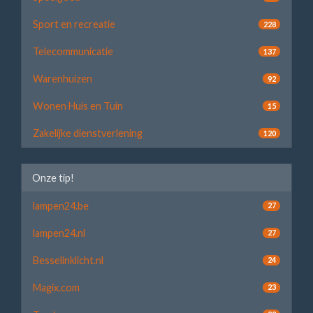
Sport en recreatie
228
Telecommunicatie
137
Warenhuizen
92
Wonen Huis en Tuin
15
Zakelijke dienstverlening
120
Onze tip!
lampen24.be
27
lampen24.nl
27
Besselinklicht.nl
24
Magix.com
23