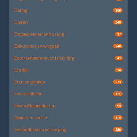
Dating
108
Dieren
140
Domeinnamen en hosting
27
Elektronica en witgoed
248
Entertainment en ontspanning
42
Erotiek
24
Eten en drinken
275
Feestartikelen
121
Financiële producten
95
Games en spellen
114
Gezondheid en verzorging
588