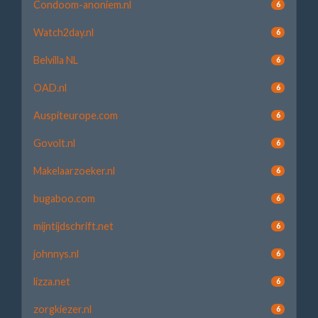
Condoom-anoniem.nl
6
Watch2day.nl
6
Belvilla NL
6
OAD.nl
6
Auspiteurope.com
6
Govolt.nl
6
Makelaarzoeker.nl
6
bugaboo.com
6
mijntijdschrift.net
6
johnnys.nl
6
lizza.net
6
zorgkiezer.nl
6