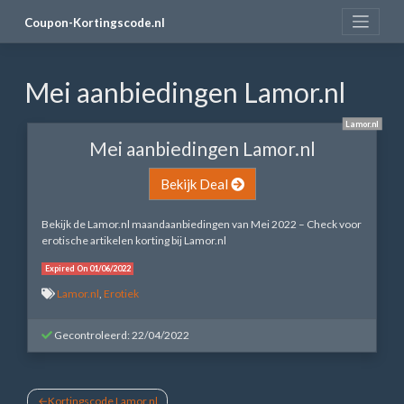
Skip
Coupon-Kortingscode.nl
to
content
Mei aanbiedingen Lamor.nl
Lamor.nl
Mei aanbiedingen Lamor.nl
Bekijk Deal
Bekijk de Lamor.nl maandaanbiedingen van Mei 2022 – Check voor
erotische artikelen korting bij Lamor.nl
Expired On 01/06/2022
Lamor.nl
,
Erotiek
Gecontroleerd: 22/04/2022
Bericht
Kortingscode Lamor.nl