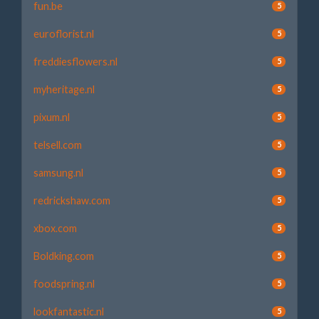
fun.be
5
euroflorist.nl
5
freddiesflowers.nl
5
myheritage.nl
5
pixum.nl
5
telsell.com
5
samsung.nl
5
redrickshaw.com
5
xbox.com
5
Boldking.com
5
foodspring.nl
5
lookfantastic.nl
5