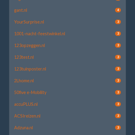
gant.nl
4
YourSurprise.nl
3
1001-nacht-feestwinkel.nl
3
123opzeggen.nl
3
123test.nl
3
123tuinposter.nl
3
2Lhome.nl
3
50five e-Mobility
3
accuPLUS.nl
3
ACSIreizen.nl
3
Adzuna.nl
3