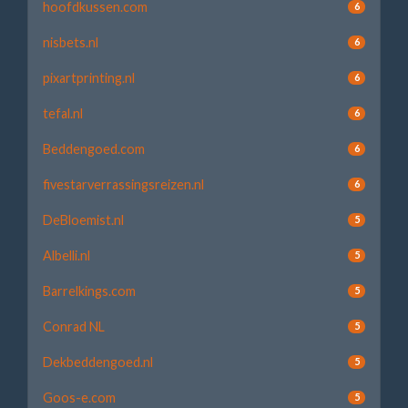
hoofdkussen.com
6
nisbets.nl
6
pixartprinting.nl
6
tefal.nl
6
Beddengoed.com
6
fivestarverrassingsreizen.nl
6
DeBloemist.nl
5
Albelli.nl
5
Barrelkings.com
5
Conrad NL
5
Dekbeddengoed.nl
5
Goos-e.com
5