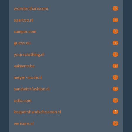
wondershare.com
5
spartoo.nl
5
camper.com
5
guess.eu
5
yoursclothing.nl
5
valmano.be
5
meyer-mode.nl
5
sandwichfashion.nl
5
odlo.com
5
keepershandschoenen.nl
5
verisure.nl
5