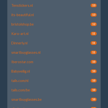
Tenstickers.nl
13
its-beautiful.nl
13
bristolshop.be
12
Karo-art.nl
11
Dinnerly.nl
11
smartbuyglasses.nl
11
Iberostar.com
10
Babyveilig.nl
10
tails.com/nl
10
tails.com/be
10
smartbuyglasses.be
10