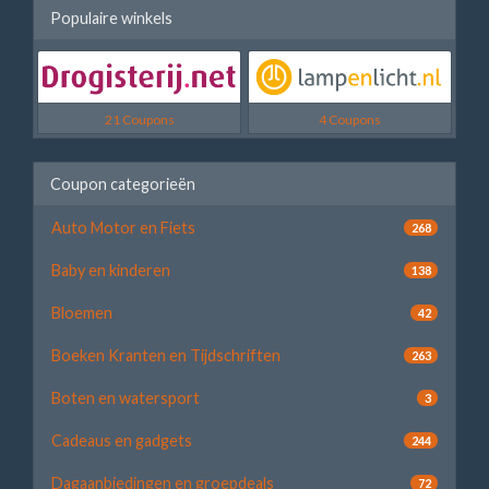
Populaire winkels
21 Coupons
4 Coupons
Coupon categorieën
Auto Motor en Fiets
268
Baby en kinderen
138
Bloemen
42
Boeken Kranten en Tijdschriften
263
Boten en watersport
3
Cadeaus en gadgets
244
Dagaanbiedingen en groepdeals
72