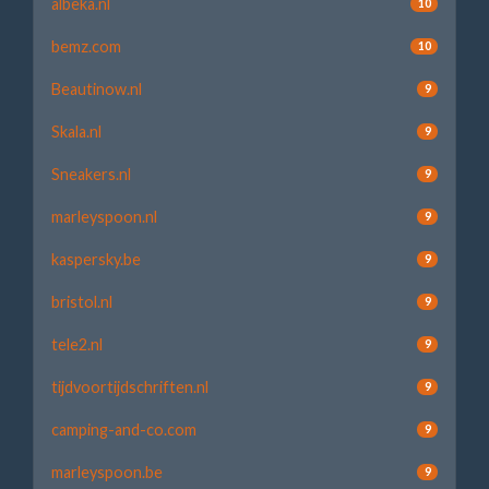
albeka.nl
10
bemz.com
10
Beautinow.nl
9
Skala.nl
9
Sneakers.nl
9
marleyspoon.nl
9
kaspersky.be
9
bristol.nl
9
tele2.nl
9
tijdvoortijdschriften.nl
9
camping-and-co.com
9
marleyspoon.be
9