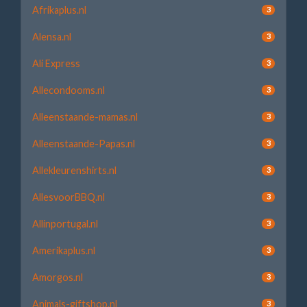
Afrikaplus.nl
3
Alensa.nl
3
Ali Express
3
Allecondooms.nl
3
Alleenstaande-mamas.nl
3
Alleenstaande-Papas.nl
3
Allekleurenshirts.nl
3
AllesvoorBBQ.nl
3
Allinportugal.nl
3
Amerikaplus.nl
3
Amorgos.nl
3
Animals-giftshop.nl
3