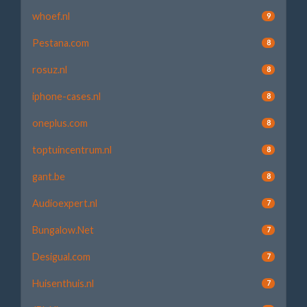
whoef.nl
9
Pestana.com
8
rosuz.nl
8
iphone-cases.nl
8
oneplus.com
8
toptuincentrum.nl
8
gant.be
8
Audioexpert.nl
7
Bungalow.Net
7
Desigual.com
7
Huisenthuis.nl
7