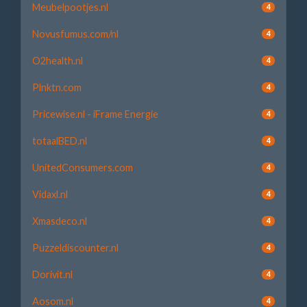
Meubelpootjes.nl
4
Novusfumus.com/nl
4
O2health.nl
4
Plnktn.com
4
Pricewise.nl - iFrame Energie
4
totaalBED.nl
4
UnitedConsumers.com
4
Vidaxl.nl
4
Xmasdeco.nl
4
Puzzeldiscounter.nl
4
Dorivit.nl
4
Aosom.nl
4