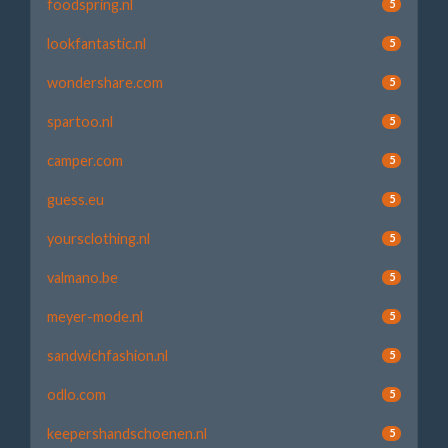
foodspring.nl
5
lookfantastic.nl
5
wondershare.com
5
spartoo.nl
5
camper.com
5
guess.eu
5
yoursclothing.nl
5
valmano.be
5
meyer-mode.nl
5
sandwichfashion.nl
5
odlo.com
5
keepershandschoenen.nl
5