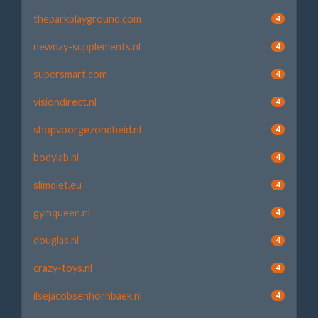
theparkplayground.com
4
newday-supplements.nl
4
supersmart.com
4
visiondirect.nl
4
shopvoorgezondheid.nl
4
bodylab.nl
4
slimdiet.eu
4
gymqueen.nl
4
douglas.nl
4
crazy-toys.nl
4
ilsejacobsenhornbaek.nl
4