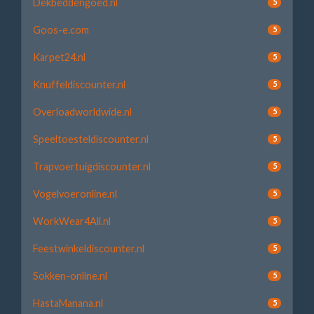
Dekbeddengoed.nl
5
Goos-e.com
5
Karpet24.nl
5
Knuffeldiscounter.nl
5
Overloadworldwide.nl
5
Speeltoesteldiscounter.nl
5
Trapvoertuigdiscounter.nl
5
Vogelvoeronline.nl
5
WorkWear4All.nl
5
Feestwinkeldiscounter.nl
5
Sokken-online.nl
5
HastaManana.nl
5