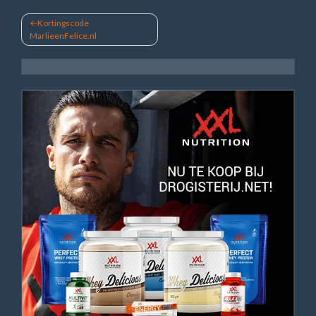
Bericht
Kortingscode
MarlieenFelice.nl
navigatie