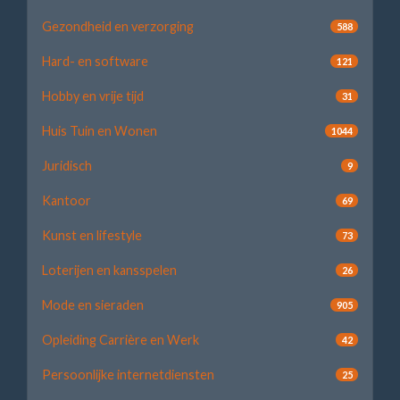
Gezondheid en verzorging
588
Hard- en software
121
Hobby en vrije tijd
31
Huis Tuin en Wonen
1044
Juridisch
9
Kantoor
69
Kunst en lifestyle
73
Loterijen en kansspelen
26
Mode en sieraden
905
Opleiding Carrière en Werk
42
Persoonlijke internetdiensten
25