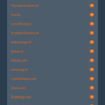
Yourdecoration.nl
5
fun.be
5
euroflorist.nl
5
freddiesflowers.nl
5
myheritage.nl
5
pixum.nl
5
telsell.com
5
samsung.nl
5
redrickshaw.com
5
xbox.com
5
Boldking.com
5