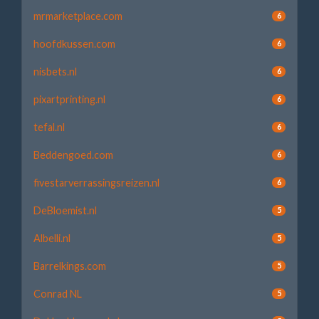
mrmarketplace.com
6
hoofdkussen.com
6
nisbets.nl
6
pixartprinting.nl
6
tefal.nl
6
Beddengoed.com
6
fivestarverrassingsreizen.nl
6
DeBloemist.nl
5
Albelli.nl
5
Barrelkings.com
5
Conrad NL
5