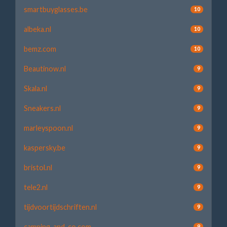
smartbuyglasses.be
10
albeka.nl
10
bemz.com
10
Beautinow.nl
9
Skala.nl
9
Sneakers.nl
9
marleyspoon.nl
9
kaspersky.be
9
bristol.nl
9
tele2.nl
9
tijdvoortijdschriften.nl
9
camping-and-co.com
9