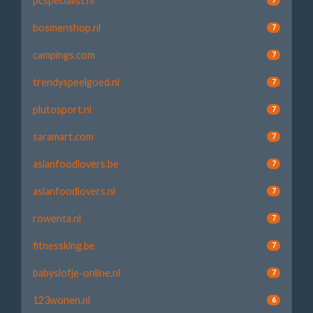
pcspecialist.nl
bosmenshop.nl
7
campings.com
7
trendyspeelgoed.nl
7
plutosport.nl
7
saramart.com
7
asianfoodlovers.be
7
asianfoodlovers.nl
7
rowenta.nl
7
fitnessking.be
7
babyslofje-online.nl
7
123wonen.nl
6