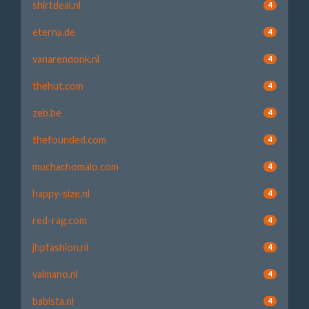
shirtdeal.nl
4
eterna.de
4
vanarendonk.nl
4
thehut.com
4
zeb.be
4
thefounded.com
4
muchachomalo.com
4
happy-size.nl
4
red-rag.com
4
jhpfashion.nl
4
valmano.nl
4
babista.nl
4