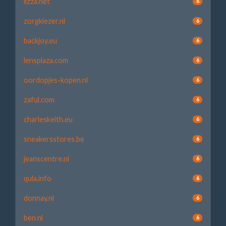
lizza.net
6
zorgkiezer.nl
6
backjoy.eu
6
lensplaza.com
6
oordopjes-kopen.nl
6
zaful.com
6
charleskeith.eu
6
sneakersstores.be
6
jeanscentre.nl
6
qula.info
6
donnay.nl
6
ben.nl
6