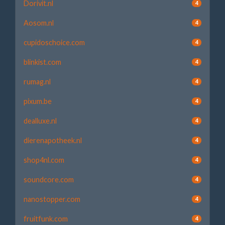
Dorivit.nl
4
Aosom.nl
4
cupidoschoice.com
4
blinkist.com
4
rumag.nl
4
pixum.be
4
dealluxe.nl
4
dierenapotheek.nl
4
shop4nl.com
4
soundcore.com
4
nanostopper.com
4
fruitfunk.com
4