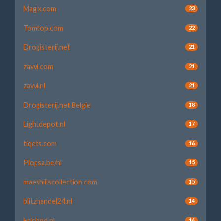
Magix.com
23
Tomtop.com
22
Drogisterij.net
21
zavvi.com
21
zavvi.nl
21
Drogisterij.net Belgie
18
Lightdepot.nl
17
tiqets.com
16
Plopsa.be/nl
15
maeshillscollection.com
15
blitzhandel24.nl
14
Frisland.nl
14