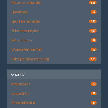
Reizen en vakanties
628
Speelgoed
59
Sport en recreatie
228
Telecommunicatie
137
Warenhuizen
92
Wonen Huis en Tuin
15
Zakelijke dienstverlening
120
Onze tip!
lampen24.be
27
lampen24.nl
27
Besselinklicht.nl
24