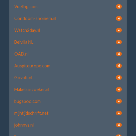
Vueling.com
6
Condoom-anoniem.nl
6
Watch2day.nl
6
Belvilla NL
6
OAD.nl
6
Auspiteurope.com
6
Govolt.nl
6
Makelaarzoeker.nl
6
bugaboo.com
6
mijntijdschrift.net
6
johnnys.nl
6