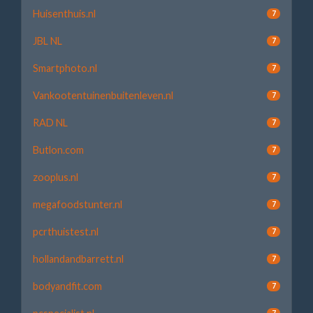
Huisenthuis.nl
7
JBL NL
7
Smartphoto.nl
7
Vankootentuinenbuitenleven.nl
7
RAD NL
7
Butlon.com
7
zooplus.nl
7
megafoodstunter.nl
7
pcrthuistest.nl
7
hollandandbarrett.nl
7
bodyandfit.com
7
7