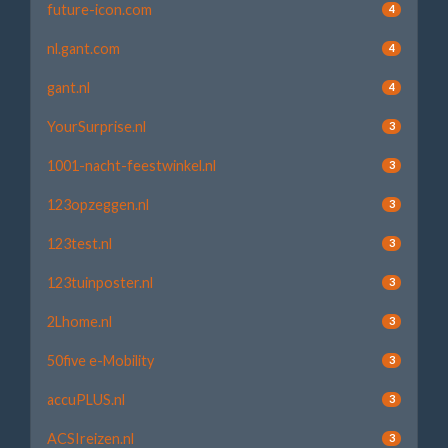
future-icon.com
4
nl.gant.com
4
gant.nl
4
YourSurprise.nl
3
1001-nacht-feestwinkel.nl
3
123opzeggen.nl
3
123test.nl
3
123tuinposter.nl
3
2Lhome.nl
3
50five e-Mobility
3
accuPLUS.nl
3
ACSIreizen.nl
3