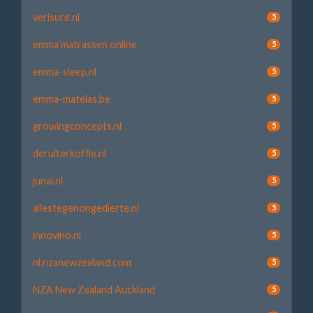
verisure.nl
5
emma matrassen online
5
emma-sleep.nl
5
emma-matelas.be
5
growingconcepts.nl
5
deruiterkoffie.nl
5
junai.nl
5
allestegenongedierte.nl
5
innovino.nl
5
nl.nzanewzealand.com
5
NZA New Zealand Auckland
5