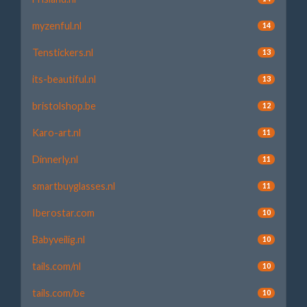
myzenful.nl
14
Tenstickers.nl
13
its-beautiful.nl
13
bristolshop.be
12
Karo-art.nl
11
Dinnerly.nl
11
smartbuyglasses.nl
11
Iberostar.com
10
Babyveilig.nl
10
tails.com/nl
10
tails.com/be
10