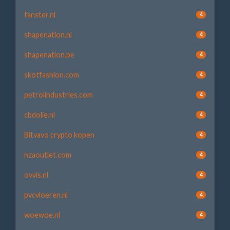
fanster.nl
4
shapenation.nl
4
shapenation.be
4
skotfashion.com
4
petrolindustries.com
4
cbdolie.nl
4
Bitvavo crypto kopen
4
nzaoutlet.com
4
ovvis.nl
4
pvcvloeren.nl
4
woewoe.nl
4