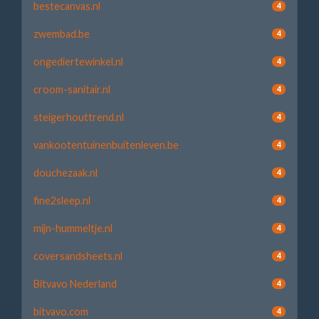
bestecanvas.nl
4
zwembad.be
4
ongediertewinkel.nl
4
croom-sanitair.nl
4
steigerhouttrend.nl
4
vankootentuinenbuitenleven.be
4
douchezaak.nl
4
fine2sleep.nl
4
mijn-hummeltje.nl
4
coversandsheets.nl
4
Bitvavo Nederland
4
bitvavo.com
4