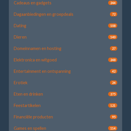
Cadeaus en gadgets
244
Dagaanbiedingen en groepdeals
72
Dating
108
Dieren
140
Domeinnamen en hosting
27
Elektronica en witgoed
248
Entertainment en ontspanning
42
Erotiek
24
Eten en drinken
275
Feestartikelen
121
Financiële producten
95
Games en spellen
114