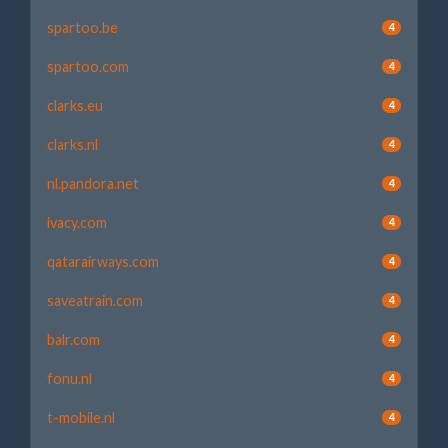
spartoo.be
4
spartoo.com
4
clarks.eu
4
clarks.nl
4
nl.pandora.net
4
ivacy.com
4
qatarairways.com
4
saveatrain.com
4
balr.com
4
fonu.nl
4
t-mobile.nl
4