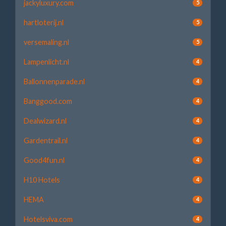
jackyluxury.com
5
hartloterij.nl
5
versemaling.nl
5
Lampenlicht.nl
4
Ballonnenparade.nl
4
Banggood.com
4
Dealwizard.nl
4
Gardentrail.nl
4
Good4fun.nl
4
H10 Hotels
4
HEMA
4
Hotelsviva.com
4