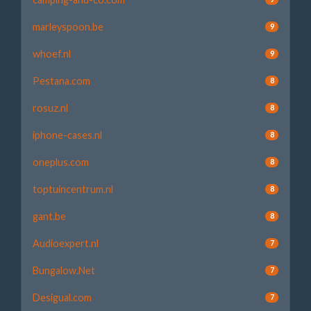
marleyspoon.be
9
whoef.nl
9
Pestana.com
8
rosuz.nl
8
iphone-cases.nl
8
oneplus.com
8
toptuincentrum.nl
8
gant.be
8
Audioexpert.nl
7
Bungalow.Net
7
Desigual.com
7