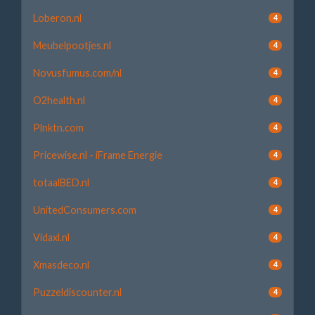
Loberon.nl
4
Meubelpootjes.nl
4
Novusfumus.com/nl
4
O2health.nl
4
Plnktn.com
4
Pricewise.nl - iFrame Energie
4
totaalBED.nl
4
UnitedConsumers.com
4
Vidaxl.nl
4
Xmasdeco.nl
4
Puzzeldiscounter.nl
4