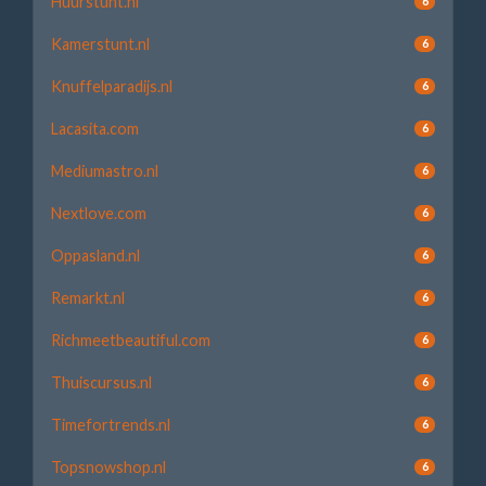
Huurstunt.nl
6
Kamerstunt.nl
6
Knuffelparadijs.nl
6
Lacasita.com
6
Mediumastro.nl
6
Nextlove.com
6
Oppasland.nl
6
Remarkt.nl
6
Richmeetbeautiful.com
6
Thuiscursus.nl
6
Timefortrends.nl
6
Topsnowshop.nl
6