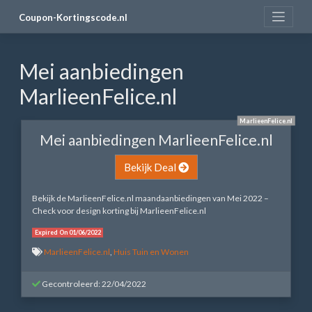
Skip
Coupon-Kortingscode.nl
to
content
Mei aanbiedingen
MarlieenFelice.nl
MarlieenFelice.nl
Mei aanbiedingen MarlieenFelice.nl
Bekijk Deal
Bekijk de MarlieenFelice.nl maandaanbiedingen van Mei 2022 –
Check voor design korting bij MarlieenFelice.nl
Expired On 01/06/2022
MarlieenFelice.nl
,
Huis Tuin en Wonen
Gecontroleerd: 22/04/2022