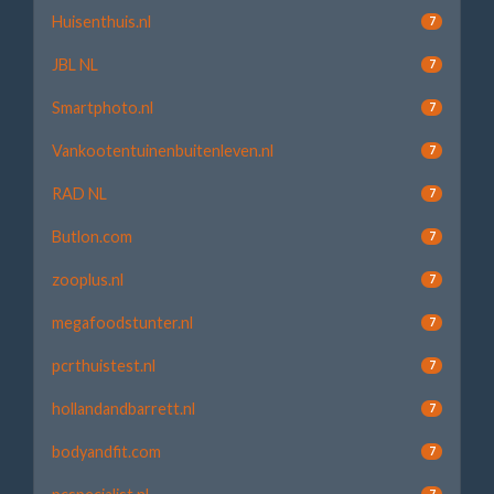
Huisenthuis.nl
7
JBL NL
7
Smartphoto.nl
7
Vankootentuinenbuitenleven.nl
7
RAD NL
7
Butlon.com
7
zooplus.nl
7
megafoodstunter.nl
7
pcrthuistest.nl
7
hollandandbarrett.nl
7
bodyandfit.com
7
7