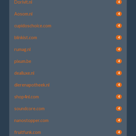
Dorivit.nl
4
Aosom.nl
4
cupidoschoice.com
4
blinkist.com
4
rumag.nl
4
pixum.be
4
dealluxe.nl
4
dierenapotheek.nl
4
shop4nl.com
4
soundcore.com
4
nanostopper.com
4
fruitfunk.com
4