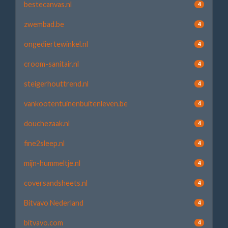
bestecanvas.nl
4
zwembad.be
4
ongediertewinkel.nl
4
croom-sanitair.nl
4
steigerhouttrend.nl
4
vankootentuinenbuitenleven.be
4
douchezaak.nl
4
fine2sleep.nl
4
mijn-hummeltje.nl
4
coversandsheets.nl
4
Bitvavo Nederland
4
bitvavo.com
4