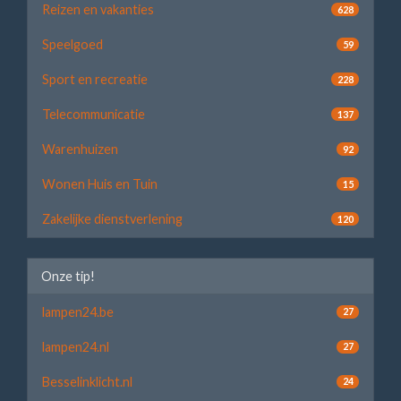
Reizen en vakanties
628
Speelgoed
59
Sport en recreatie
228
Telecommunicatie
137
Warenhuizen
92
Wonen Huis en Tuin
15
Zakelijke dienstverlening
120
Onze tip!
lampen24.be
27
lampen24.nl
27
Besselinklicht.nl
24