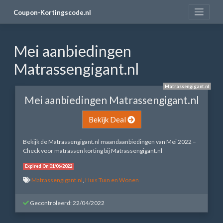
Skip
Coupon-Kortingscode.nl
to
content
Mei aanbiedingen
Matrassengigant.nl
Matrassengigant.nl
Mei aanbiedingen Matrassengigant.nl
Bekijk Deal
Bekijk de Matrassengigant.nl maandaanbiedingen van Mei 2022 –
Check voor matrassen korting bij Matrassengigant.nl
Expired On 01/06/2022
Matrassengigant.nl
,
Huis Tuin en Wonen
Gecontroleerd: 22/04/2022