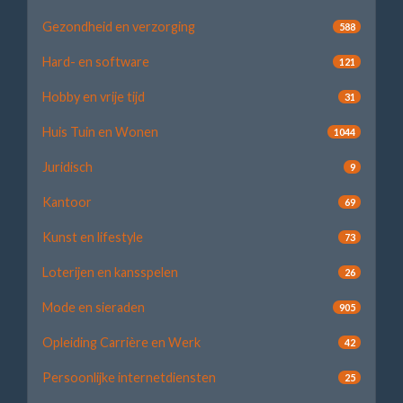
Gezondheid en verzorging
588
Hard- en software
121
Hobby en vrije tijd
31
Huis Tuin en Wonen
1044
Juridisch
9
Kantoor
69
Kunst en lifestyle
73
Loterijen en kansspelen
26
Mode en sieraden
905
Opleiding Carrière en Werk
42
Persoonlijke internetdiensten
25