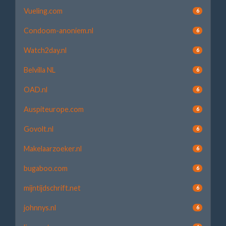
Vueling.com
6
Condoom-anoniem.nl
6
Watch2day.nl
6
Belvilla NL
6
OAD.nl
6
Auspiteurope.com
6
Govolt.nl
6
Makelaarzoeker.nl
6
bugaboo.com
6
mijntijdschrift.net
6
johnnys.nl
6