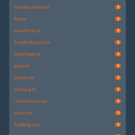
Yourdecoration.nl
5
fun.be
5
euroflorist.nl
5
freddiesflowers.nl
5
myheritage.nl
5
pixum.nl
5
telsell.com
5
samsung.nl
5
redrickshaw.com
5
xbox.com
5
Boldking.com
5