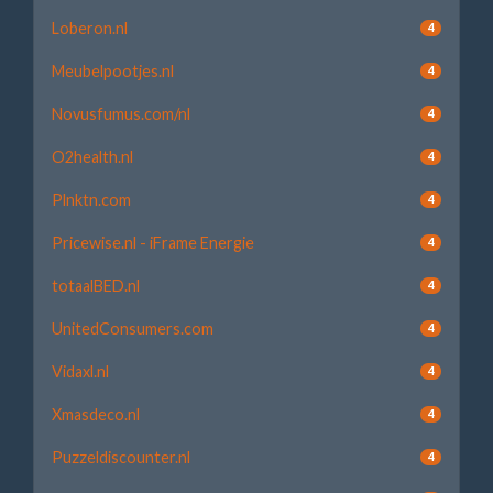
Loberon.nl
4
Meubelpootjes.nl
4
Novusfumus.com/nl
4
O2health.nl
4
Plnktn.com
4
Pricewise.nl - iFrame Energie
4
totaalBED.nl
4
UnitedConsumers.com
4
Vidaxl.nl
4
Xmasdeco.nl
4
Puzzeldiscounter.nl
4