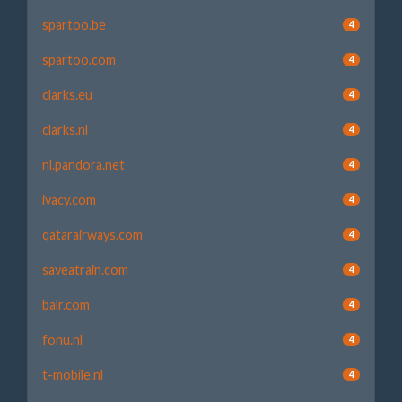
spartoo.be
4
spartoo.com
4
clarks.eu
4
clarks.nl
4
nl.pandora.net
4
ivacy.com
4
qatarairways.com
4
saveatrain.com
4
balr.com
4
fonu.nl
4
t-mobile.nl
4