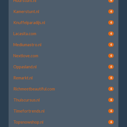
Huurstunt.nl
6
Kamerstunt.nl
6
Knuffelparadijs.nl
6
Lacasita.com
6
Mediumastro.nl
6
Nextlove.com
6
Oppasland.nl
6
Remarkt.nl
6
Richmeetbeautiful.com
6
Thuiscursus.nl
6
Timefortrends.nl
6
Topsnowshop.nl
6