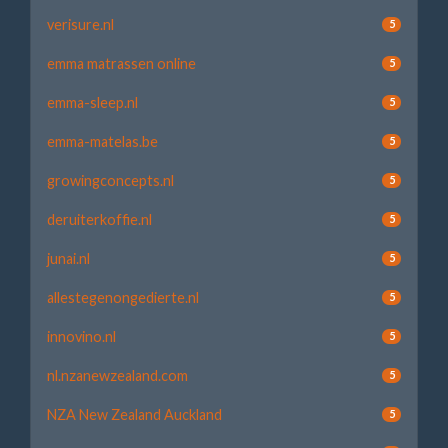
verisure.nl
5
emma matrassen online
5
emma-sleep.nl
5
emma-matelas.be
5
growingconcepts.nl
5
deruiterkoffie.nl
5
junai.nl
5
allestegenongedierte.nl
5
innovino.nl
5
nl.nzanewzealand.com
5
NZA New Zealand Auckland
5