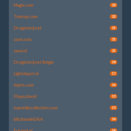
Magix.com
23
Tomtop.com
22
Drogisterij.net
21
zavvi.com
21
zavvi.nl
21
Drogisterij.net Belgie
18
Lightdepot.nl
17
tiqets.com
16
Plopsa.be/nl
15
maeshillscollection.com
15
blitzhandel24.nl
14
Frisland.nl
14