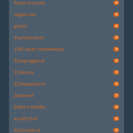
future-icon.com
4
nl.gant.com
4
gant.nl
4
YourSurprise.nl
3
1001-nacht-feestwinkel.nl
3
123opzeggen.nl
3
123test.nl
3
123tuinposter.nl
3
2Lhome.nl
3
50five e-Mobility
3
accuPLUS.nl
3
ACSIreizen.nl
3