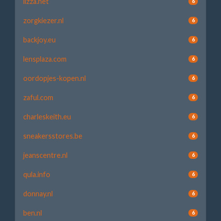
lizza.net
6
zorgkiezer.nl
6
backjoy.eu
6
lensplaza.com
6
oordopjes-kopen.nl
6
zaful.com
6
charleskeith.eu
6
sneakersstores.be
6
jeanscentre.nl
6
qula.info
6
donnay.nl
6
ben.nl
6