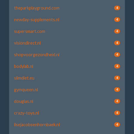
theparkplayground.com
4
newday-supplements.nl
4
supersmart.com
4
visiondirect.nl
4
shopvoorgezondheid.nl
4
bodylab.nl
4
slimdiet.eu
4
gymqueen.nl
4
douglas.nl
4
crazy-toys.nl
4
ilsejacobsenhornbaek.nl
4