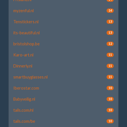
myzenful.nl
14
Tenstickers.nl
13
its-beautiful.nl
13
bristolshop.be
12
Karo-art.nl
11
Dinnerly.nl
11
smartbuyglasses.nl
11
Iberostar.com
10
Babyveilig.nl
10
tails.com/nl
10
tails.com/be
10