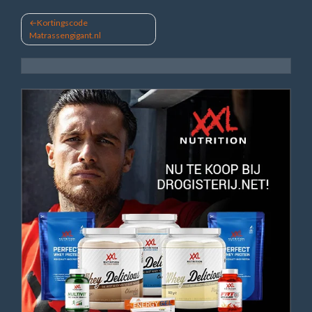
Bericht
Kortingscode
Matrassengigant.nl
navigatie