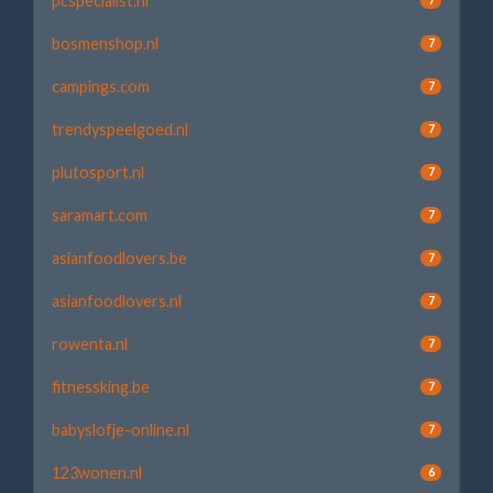
pcspecialist.nl
bosmenshop.nl
7
campings.com
7
trendyspeelgoed.nl
7
plutosport.nl
7
saramart.com
7
asianfoodlovers.be
7
asianfoodlovers.nl
7
rowenta.nl
7
fitnessking.be
7
babyslofje-online.nl
7
123wonen.nl
6