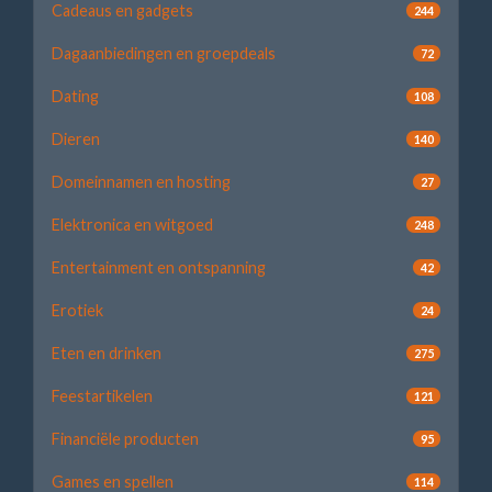
Cadeaus en gadgets
244
Dagaanbiedingen en groepdeals
72
Dating
108
Dieren
140
Domeinnamen en hosting
27
Elektronica en witgoed
248
Entertainment en ontspanning
42
Erotiek
24
Eten en drinken
275
Feestartikelen
121
Financiële producten
95
Games en spellen
114