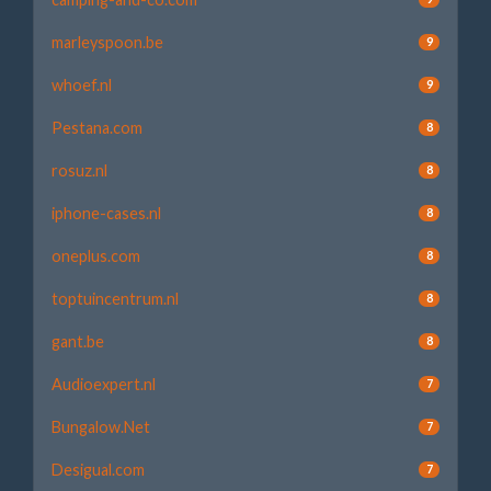
marleyspoon.be
9
whoef.nl
9
Pestana.com
8
rosuz.nl
8
iphone-cases.nl
8
oneplus.com
8
toptuincentrum.nl
8
gant.be
8
Audioexpert.nl
7
Bungalow.Net
7
Desigual.com
7