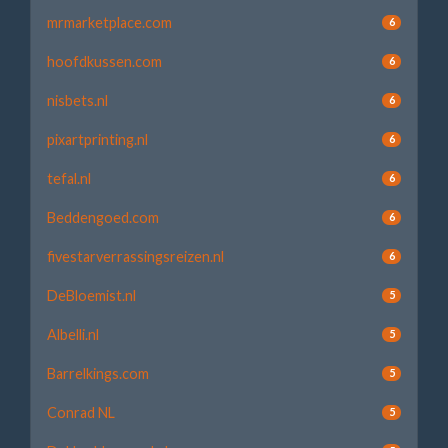
mrmarketplace.com
6
hoofdkussen.com
6
nisbets.nl
6
pixartprinting.nl
6
tefal.nl
6
Beddengoed.com
6
fivestarverrassingsreizen.nl
6
DeBloemist.nl
5
Albelli.nl
5
Barrelkings.com
5
Conrad NL
5