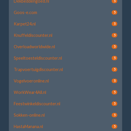
Dekbeddengoed.nl
5
Goos-e.com
5
Karpet24.nl
5
Knuffeldiscounter.nl
5
Overloadworldwide.nl
5
Speeltoesteldiscounter.nl
5
Trapvoertuigdiscounter.nl
5
Vogelvoeronline.nl
5
WorkWear4All.nl
5
Feestwinkeldiscounter.nl
5
Sokken-online.nl
5
HastaManana.nl
5