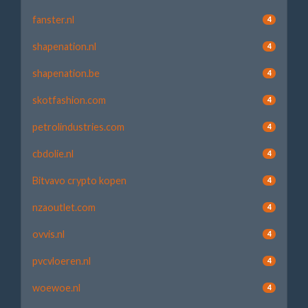
fanster.nl
4
shapenation.nl
4
shapenation.be
4
skotfashion.com
4
petrolindustries.com
4
cbdolie.nl
4
Bitvavo crypto kopen
4
nzaoutlet.com
4
ovvis.nl
4
pvcvloeren.nl
4
woewoe.nl
4