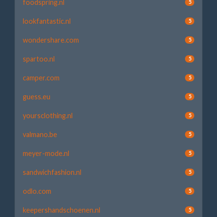
foodspring.nl
5
lookfantastic.nl
5
wondershare.com
5
spartoo.nl
5
camper.com
5
guess.eu
5
yoursclothing.nl
5
valmano.be
5
meyer-mode.nl
5
sandwichfashion.nl
5
odlo.com
5
keepershandschoenen.nl
5