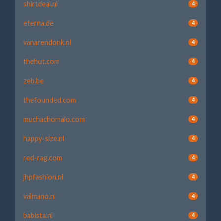
shirtdeal.nl
4
eterna.de
4
vanarendonk.nl
4
thehut.com
4
zeb.be
4
thefounded.com
4
muchachomalo.com
4
happy-size.nl
4
red-rag.com
4
jhpfashion.nl
4
valmano.nl
4
babista.nl
4