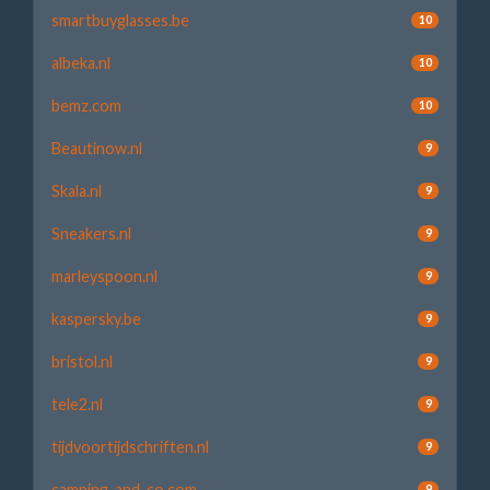
smartbuyglasses.be
10
albeka.nl
10
bemz.com
10
Beautinow.nl
9
Skala.nl
9
Sneakers.nl
9
marleyspoon.nl
9
kaspersky.be
9
bristol.nl
9
tele2.nl
9
tijdvoortijdschriften.nl
9
camping-and-co.com
9