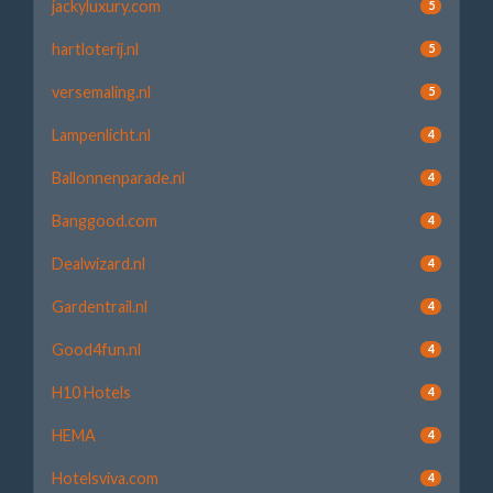
jackyluxury.com
5
hartloterij.nl
5
versemaling.nl
5
Lampenlicht.nl
4
Ballonnenparade.nl
4
Banggood.com
4
Dealwizard.nl
4
Gardentrail.nl
4
Good4fun.nl
4
H10 Hotels
4
HEMA
4
Hotelsviva.com
4