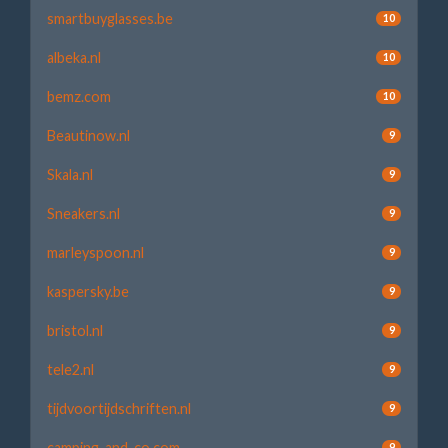
smartbuyglasses.be
10
albeka.nl
10
bemz.com
10
Beautinow.nl
9
Skala.nl
9
Sneakers.nl
9
marleyspoon.nl
9
kaspersky.be
9
bristol.nl
9
tele2.nl
9
tijdvoortijdschriften.nl
9
camping-and-co.com
9