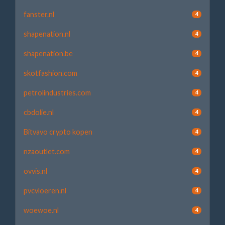
fanster.nl
4
shapenation.nl
4
shapenation.be
4
skotfashion.com
4
petrolindustries.com
4
cbdolie.nl
4
Bitvavo crypto kopen
4
nzaoutlet.com
4
ovvis.nl
4
pvcvloeren.nl
4
woewoe.nl
4