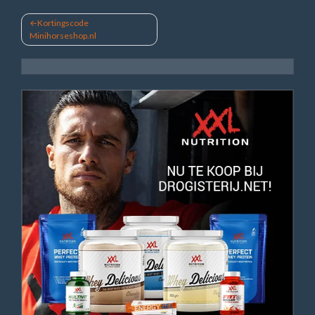
Bericht
Kortingscode
Minihorseshop.nl
navigatie