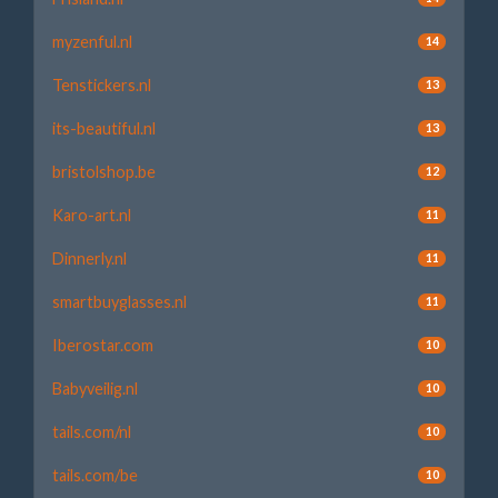
myzenful.nl
14
Tenstickers.nl
13
its-beautiful.nl
13
bristolshop.be
12
Karo-art.nl
11
Dinnerly.nl
11
smartbuyglasses.nl
11
Iberostar.com
10
Babyveilig.nl
10
tails.com/nl
10
tails.com/be
10