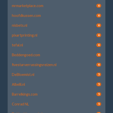
mrmarketplace.com
6
hoofdkussen.com
6
nisbets.nl
6
pixartprinting.nl
6
tefal.nl
6
Beddengoed.com
6
fivestarverrassingsreizen.nl
6
DeBloemist.nl
5
Albelli.nl
5
Barrelkings.com
5
Conrad NL
5