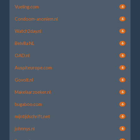
Vueling.com
6
Condoom-anoniem.nl
6
Watch2day.nl
6
Belvilla NL
6
OAD.nl
6
Auspiteurope.com
6
Govolt.nl
6
Makelaarzoeker.nl
6
bugaboo.com
6
mijntijdschrift.net
6
johnnys.nl
6