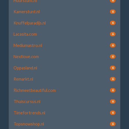
Huurstunt.nl
6
Kamerstunt.nl
6
Knuffelparadijs.nl
6
Lacasita.com
6
Mediumastro.nl
6
Nextlove.com
6
Oppasland.nl
6
Remarkt.nl
6
Richmeetbeautiful.com
6
Thuiscursus.nl
6
Timefortrends.nl
6
Topsnowshop.nl
6