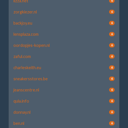
lizza.net
6
zorgkiezer.nl
6
backjoy.eu
6
lensplaza.com
6
oordopjes-kopen.nl
6
zaful.com
6
charleskeith.eu
6
sneakersstores.be
6
jeanscentre.nl
6
qula.info
6
donnay.nl
6
ben.nl
6