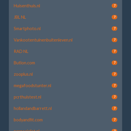
Huisenthuis.nl
7
JBL NL
7
Smartphoto.nl
7
Vankootentuinenbuitenleven.nl
7
RAD NL
7
Butlon.com
7
zooplus.nl
7
megafoodstunter.nl
7
pcrthuistest.nl
7
hollandandbarrett.nl
7
bodyandfit.com
7
7