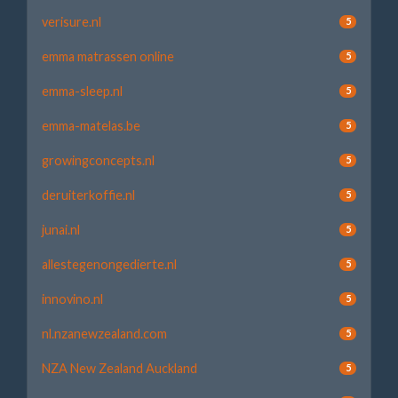
verisure.nl
5
emma matrassen online
5
emma-sleep.nl
5
emma-matelas.be
5
growingconcepts.nl
5
deruiterkoffie.nl
5
junai.nl
5
allestegenongedierte.nl
5
innovino.nl
5
nl.nzanewzealand.com
5
NZA New Zealand Auckland
5