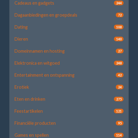
Cadeaus en gadgets
244
Dagaanbiedingen en groepdeals
72
Dating
108
Dieren
140
Domeinnamen en hosting
27
Elektronica en witgoed
248
Entertainment en ontspanning
42
Erotiek
24
Eten en drinken
275
Feestartikelen
121
Financiële producten
95
Games en spellen
114