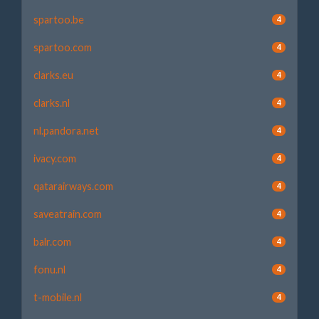
spartoo.be
4
spartoo.com
4
clarks.eu
4
clarks.nl
4
nl.pandora.net
4
ivacy.com
4
qatarairways.com
4
saveatrain.com
4
balr.com
4
fonu.nl
4
t-mobile.nl
4