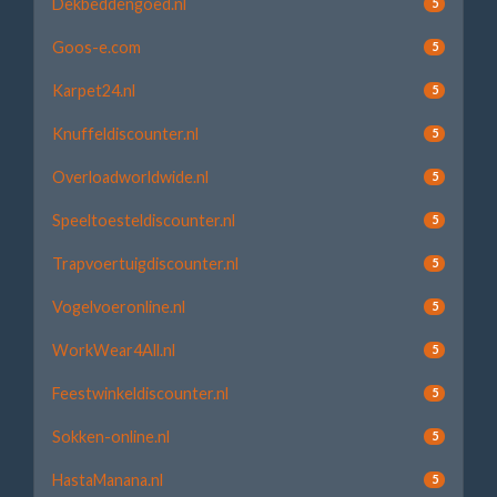
Dekbeddengoed.nl
5
Goos-e.com
5
Karpet24.nl
5
Knuffeldiscounter.nl
5
Overloadworldwide.nl
5
Speeltoesteldiscounter.nl
5
Trapvoertuigdiscounter.nl
5
Vogelvoeronline.nl
5
WorkWear4All.nl
5
Feestwinkeldiscounter.nl
5
Sokken-online.nl
5
HastaManana.nl
5