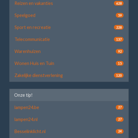
Reizen en vakanties
628
Speelgoed
59
Sport en recreatie
228
Telecommunicatie
137
Warenhuizen
92
Wonen Huis en Tuin
15
Zakelijke dienstverlening
120
Onze tip!
lampen24.be
27
lampen24.nl
27
Besselinklicht.nl
24