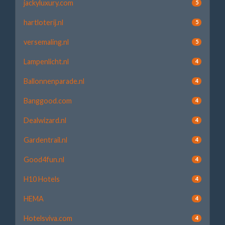
jackyluxury.com
5
hartloterij.nl
5
versemaling.nl
5
Lampenlicht.nl
4
Ballonnenparade.nl
4
Banggood.com
4
Dealwizard.nl
4
Gardentrail.nl
4
Good4fun.nl
4
H10 Hotels
4
HEMA
4
Hotelsviva.com
4