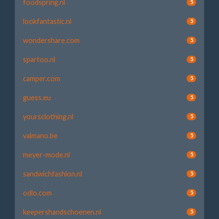
foodspring.nl
5
lookfantastic.nl
5
wondershare.com
5
spartoo.nl
5
camper.com
5
guess.eu
5
yoursclothing.nl
5
valmano.be
5
meyer-mode.nl
5
sandwichfashion.nl
5
odlo.com
5
keepershandschoenen.nl
5