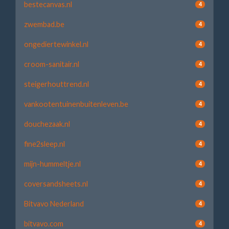
bestecanvas.nl
4
zwembad.be
4
ongediertewinkel.nl
4
croom-sanitair.nl
4
steigerhouttrend.nl
4
vankootentuinenbuitenleven.be
4
douchezaak.nl
4
fine2sleep.nl
4
mijn-hummeltje.nl
4
coversandsheets.nl
4
Bitvavo Nederland
4
bitvavo.com
4