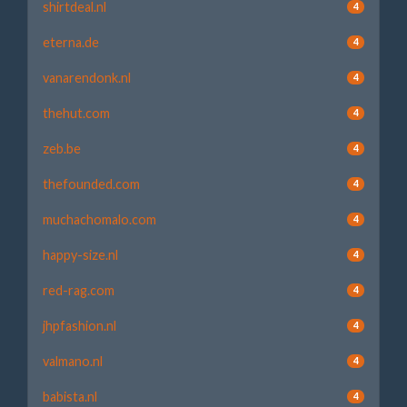
shirtdeal.nl
4
eterna.de
4
vanarendonk.nl
4
thehut.com
4
zeb.be
4
thefounded.com
4
muchachomalo.com
4
happy-size.nl
4
red-rag.com
4
jhpfashion.nl
4
valmano.nl
4
babista.nl
4