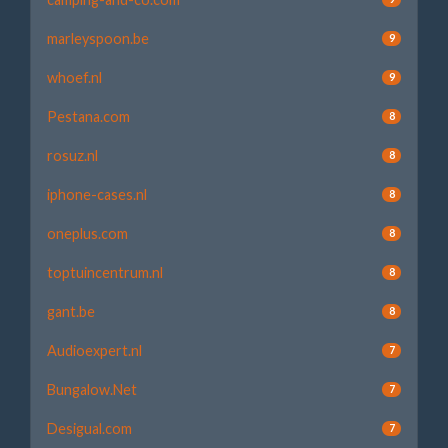
marleyspoon.be
9
whoef.nl
9
Pestana.com
8
rosuz.nl
8
iphone-cases.nl
8
oneplus.com
8
toptuincentrum.nl
8
gant.be
8
Audioexpert.nl
7
Bungalow.Net
7
Desigual.com
7