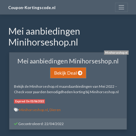
Skip
Coupon-Kortingscode.nl
to
content
Mei aanbiedingen
Minihorseshop.nl
Minihorseshop.nl
Mei aanbiedingen Minihorseshop.nl
Bekijk Deal
Bekijk de Minihorseshop.nl maandaanbiedingen van Mei 2022 –
Check voor paarden benodigdheden korting bij Minihorseshop.nl
Expired On 01/06/2022
Minihorseshop.nl
,
Dieren
Gecontroleerd: 22/04/2022