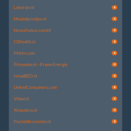
Loberon.nl
4
Meubelpootjes.nl
4
Novusfumus.com/nl
4
O2health.nl
4
Plnktn.com
4
Pricewise.nl - iFrame Energie
4
totaalBED.nl
4
UnitedConsumers.com
4
Vidaxl.nl
4
Xmasdeco.nl
4
Puzzeldiscounter.nl
4