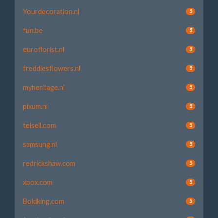
Yourdecoration.nl
5
fun.be
5
euroflorist.nl
5
freddiesflowers.nl
5
myheritage.nl
5
pixum.nl
5
telsell.com
5
samsung.nl
5
redrickshaw.com
5
xbox.com
5
Boldking.com
5