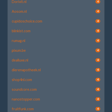
Dorivit.nl
4
Aosom.nl
4
cupidoschoice.com
4
blinkist.com
4
rumag.nl
4
pixum.be
4
dealluxe.nl
4
dierenapotheek.nl
4
shop4nl.com
4
soundcore.com
4
nanostopper.com
4
fruitfunk.com
4