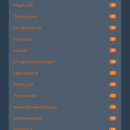
Magix.com
23
Tomtop.com
22
Drogisterij.net
21
zavvi.com
21
zavvi.nl
21
Drogisterij.net Belgie
18
Lightdepot.nl
17
tiqets.com
16
Plopsa.be/nl
15
maeshillscollection.com
15
blitzhandel24.nl
14
Frisland.nl
14