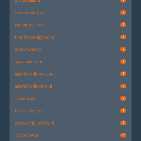
pcspecialist.nl
bosmenshop.nl
7
campings.com
7
trendyspeelgoed.nl
7
plutosport.nl
7
saramart.com
7
asianfoodlovers.be
7
asianfoodlovers.nl
7
rowenta.nl
7
fitnessking.be
7
babyslofje-online.nl
7
123wonen.nl
6