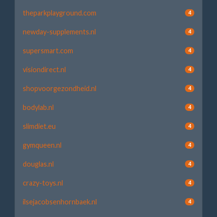
theparkplayground.com
4
newday-supplements.nl
4
supersmart.com
4
visiondirect.nl
4
shopvoorgezondheid.nl
4
bodylab.nl
4
slimdiet.eu
4
gymqueen.nl
4
douglas.nl
4
crazy-toys.nl
4
ilsejacobsenhornbaek.nl
4