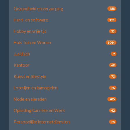
Gezondheid en verzorging
588
Hard- en software
121
Hobby en vrije tijd
31
Huis Tuin en Wonen
1044
Juridisch
9
Kantoor
69
Kunst en lifestyle
73
Loterijen en kansspelen
26
Mode en sieraden
905
Opleiding Carrière en Werk
42
Persoonlijke internetdiensten
25