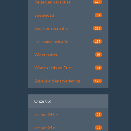
Reizen en vakanties
628
Speelgoed
59
Sport en recreatie
228
Telecommunicatie
137
Warenhuizen
92
Wonen Huis en Tuin
15
Zakelijke dienstverlening
120
Onze tip!
lampen24.be
27
lampen24.nl
27