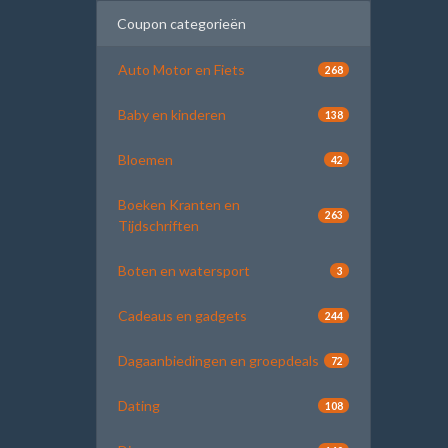
Coupon categorieën
Auto Motor en Fiets
268
Baby en kinderen
138
Bloemen
42
Boeken Kranten en
263
Tijdschriften
Boten en watersport
3
Cadeaus en gadgets
244
Dagaanbiedingen en groepdeals
72
Dating
108