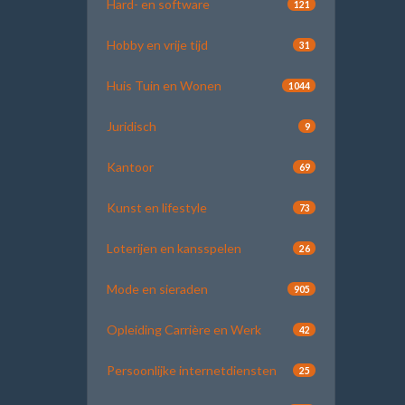
Hard- en software
121
Hobby en vrije tijd
31
Huis Tuin en Wonen
1044
Juridisch
9
Kantoor
69
Kunst en lifestyle
73
Loterijen en kansspelen
26
Mode en sieraden
905
Opleiding Carrière en Werk
42
Persoonlijke internetdiensten
25