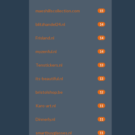
maeshillscollection.com
15
blitzhandel24.nl
14
Frisland.nl
14
myzenful.nl
14
Tenstickers.nl
13
its-beautiful.nl
13
bristolshop.be
12
Karo-art.nl
11
Dinnerly.nl
11
smartbuyglasses.nl
11