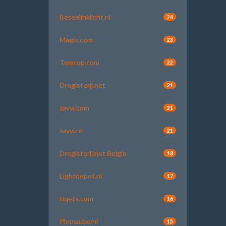
Besselinklicht.nl
24
Magix.com
23
Tomtop.com
22
Drogisterij.net
21
zavvi.com
21
zavvi.nl
21
Drogisterij.net Belgie
18
Lightdepot.nl
17
tiqets.com
16
Plopsa.be/nl
15