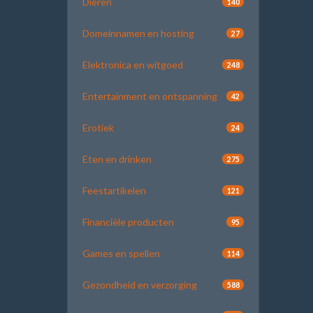
Dieren
140
Domeinnamen en hosting
27
Elektronica en witgoed
248
Entertainment en ontspanning
42
Erotiek
24
Eten en drinken
275
Feestartikelen
121
Financiële producten
95
Games en spellen
114
Gezondheid en verzorging
588