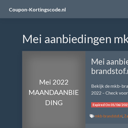
Skip
Coupon-Kortingscode.nl
to
content
Mei aanbiedingen mk
Mei aanbi
brandstof.
Mei 2022
Bekijk de mkb-bra
MAANDAANBIE
2022 – Check voor 
DING
Expired On 01/06/202
mkb-brandstof.nl
,
Za