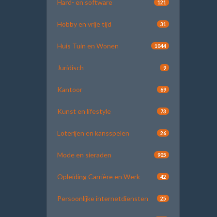
Hard- en software
121
Hobby en vrije tijd
31
Huis Tuin en Wonen
1044
Juridisch
9
Kantoor
69
Kunst en lifestyle
73
Loterijen en kansspelen
26
Mode en sieraden
905
Opleiding Carrière en Werk
42
Persoonlijke internetdiensten
25