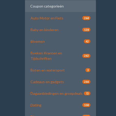
Coupon categorieën
Auto Motor en Fiets
268
Baby en kinderen
138
Bloemen
42
Boeken Kranten en
263
Tijdschriften
Boten en watersport
3
Cadeaus en gadgets
244
Dagaanbiedingen en groepdeals
72
Dating
108