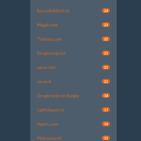
Besselinklicht.nl
24
Magix.com
23
Tomtop.com
22
Drogisterij.net
21
zavvi.com
21
zavvi.nl
21
Drogisterij.net Belgie
18
Lightdepot.nl
17
tiqets.com
16
Plopsa.be/nl
15