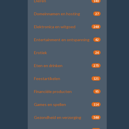
Dieren
140
Domeinnamen en hosting
27
Elektronica en witgoed
248
Entertainment en ontspanning
42
Erotiek
24
Eten en drinken
275
Feestartikelen
121
Financiële producten
95
Games en spellen
114
Gezondheid en verzorging
588