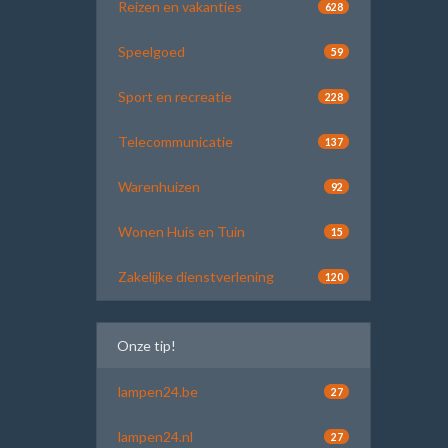
Reizen en vakanties
628
Speelgoed
59
Sport en recreatie
228
Telecommunicatie
137
Warenhuizen
92
Wonen Huis en Tuin
15
Zakelijke dienstverlening
120
Onze tip!
lampen24.be
27
lampen24.nl
27