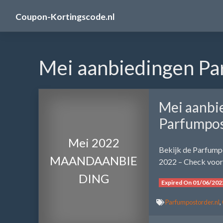
Skip
Coupon-Kortingscode.nl
to
content
Mei aanbiedingen Pa
Mei aanbi
Parfumpos
Mei 2022
Bekijk de Parfump
MAANDAANBIE
2022 – Check voor 
DING
Expired On 01/06/202
Parfumpostorder.nl
,