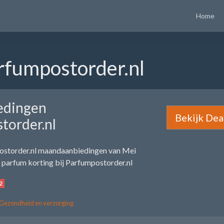
Home
rfumpostorder.nl
edingen
Bekijk Dea
torder.nl
ostorder.nl maandaanbiedingen van Mei
parfum korting bij Parfumpostorder.nl
2
Gezondheid en verzorging