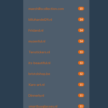
maeshillscollection.com
15
blitzhandel24.nl
14
Frisland.nl
14
myzenful.nl
14
Tenstickers.nl
13
its-beautiful.nl
13
bristolshop.be
12
Karo-art.nl
11
Dinnerly.nl
11
smartbuyglasses.nl
11