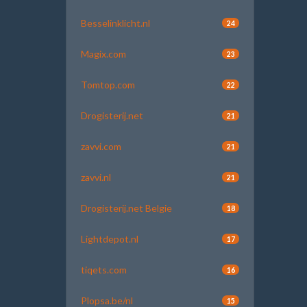
Besselinklicht.nl
24
Magix.com
23
Tomtop.com
22
Drogisterij.net
21
zavvi.com
21
zavvi.nl
21
Drogisterij.net Belgie
18
Lightdepot.nl
17
tiqets.com
16
Plopsa.be/nl
15