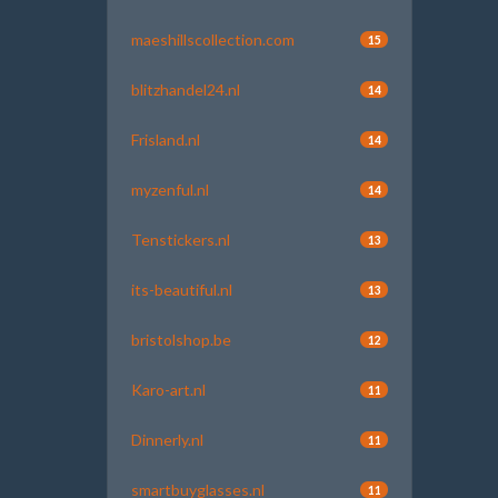
maeshillscollection.com
15
blitzhandel24.nl
14
Frisland.nl
14
myzenful.nl
14
Tenstickers.nl
13
its-beautiful.nl
13
bristolshop.be
12
Karo-art.nl
11
Dinnerly.nl
11
smartbuyglasses.nl
11