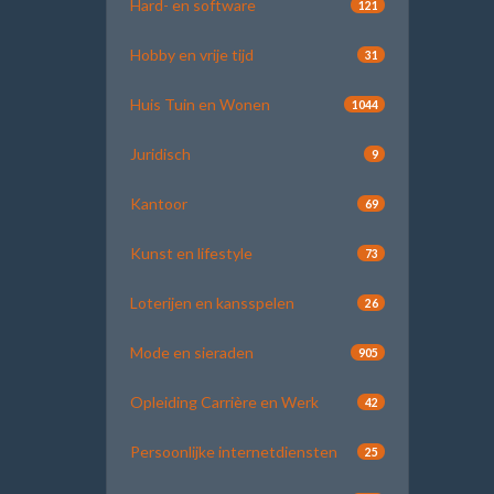
Hard- en software
121
Hobby en vrije tijd
31
Huis Tuin en Wonen
1044
Juridisch
9
Kantoor
69
Kunst en lifestyle
73
Loterijen en kansspelen
26
Mode en sieraden
905
Opleiding Carrière en Werk
42
Persoonlijke internetdiensten
25