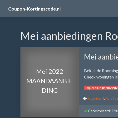
Skip
Coupon-Kortingscode.nl
to
content
Mei aanbiedingen Ro
Mei aanbi
Mei 2022
Bekijk de Rooming
Check woningen bi
MAANDAANBIE
Expired On 01/06/202
DING
Rooming.nl
,
Huis Tu
Gecontroleerd: 22/