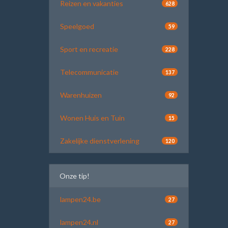
Reizen en vakanties
628
Speelgoed
59
Sport en recreatie
228
Telecommunicatie
137
Warenhuizen
92
Wonen Huis en Tuin
15
Zakelijke dienstverlening
120
Onze tip!
lampen24.be
27
lampen24.nl
27