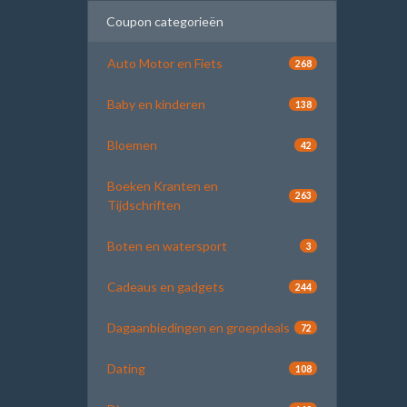
Coupon categorieën
Auto Motor en Fiets
268
Baby en kinderen
138
Bloemen
42
Boeken Kranten en
263
Tijdschriften
Boten en watersport
3
Cadeaus en gadgets
244
Dagaanbiedingen en groepdeals
72
Dating
108