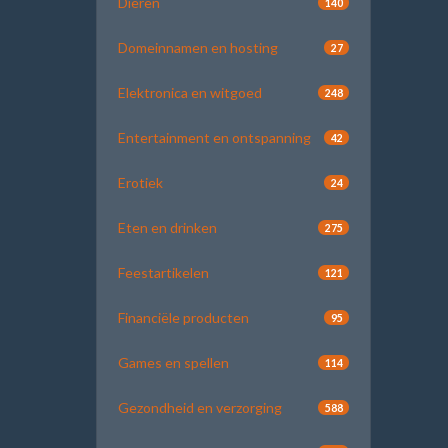
Dieren
140
Domeinnamen en hosting
27
Elektronica en witgoed
248
Entertainment en ontspanning
42
Erotiek
24
Eten en drinken
275
Feestartikelen
121
Financiële producten
95
Games en spellen
114
Gezondheid en verzorging
588