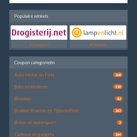
Populaire winkels
21 Coupons
4 Coupons
Coupon categorieën
Auto Motor en Fiets
268
Baby en kinderen
138
Bloemen
42
Boeken Kranten en Tijdschriften
263
Boten en watersport
3
Cadeaus en gadgets
244