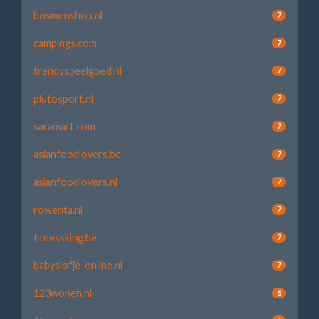
bosmenshop.nl
7
campings.com
7
trendyspeelgoed.nl
7
plutosport.nl
7
saramart.com
7
asianfoodlovers.be
7
asianfoodlovers.nl
7
rowenta.nl
7
fitnessking.be
7
babyslofje-online.nl
7
123wonen.nl
6