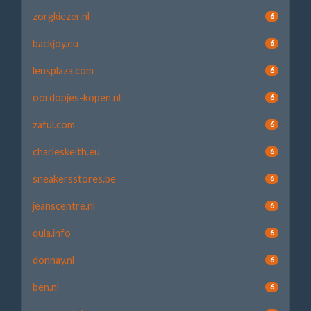
zorgkiezer.nl
6
backjoy.eu
6
lensplaza.com
6
oordopjes-kopen.nl
6
zaful.com
6
charleskeith.eu
6
sneakersstores.be
6
jeanscentre.nl
6
qula.info
6
donnay.nl
6
ben.nl
6