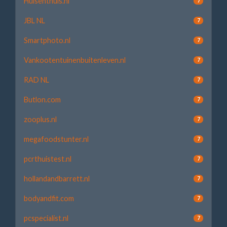
Huisenthuis.nl
7
JBL NL
7
Smartphoto.nl
7
Vankootentuinenbuitenleven.nl
7
RAD NL
7
Butlon.com
7
zooplus.nl
7
megafoodstunter.nl
7
pcrthuistest.nl
7
hollandandbarrett.nl
7
bodyandfit.com
7
pcspecialist.nl
7