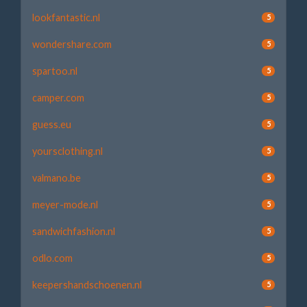
lookfantastic.nl
5
wondershare.com
5
spartoo.nl
5
camper.com
5
guess.eu
5
yoursclothing.nl
5
valmano.be
5
meyer-mode.nl
5
sandwichfashion.nl
5
odlo.com
5
keepershandschoenen.nl
5