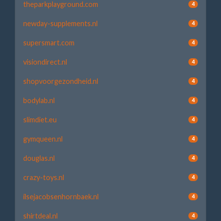
theparkplayground.com
4
newday-supplements.nl
4
supersmart.com
4
visiondirect.nl
4
shopvoorgezondheid.nl
4
bodylab.nl
4
slimdiet.eu
4
gymqueen.nl
4
douglas.nl
4
crazy-toys.nl
4
ilsejacobsenhornbaek.nl
4
shirtdeal.nl
4