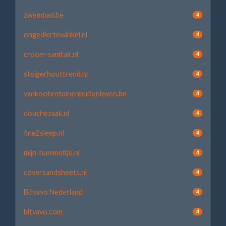
zwembad.be
4
ongediertewinkel.nl
4
croom-sanitair.nl
4
steigerhouttrend.nl
4
vankootentuinenbuitenleven.be
4
douchezaak.nl
4
fine2sleep.nl
4
mijn-hummeltje.nl
4
coversandsheets.nl
4
Bitvavo Nederland
4
bitvavo.com
4