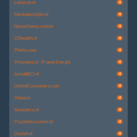
Loberon.nl
4
Meubelpootjes.nl
4
Novusfumus.com/nl
4
O2health.nl
4
Plnktn.com
4
Pricewise.nl - iFrame Energie
4
totaalBED.nl
4
UnitedConsumers.com
4
Vidaxl.nl
4
Xmasdeco.nl
4
Puzzeldiscounter.nl
4
Dorivit.nl
4