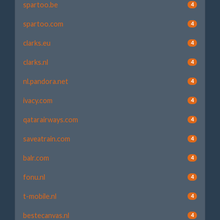
spartoo.be
4
spartoo.com
4
clarks.eu
4
clarks.nl
4
nl.pandora.net
4
ivacy.com
4
qatarairways.com
4
saveatrain.com
4
balr.com
4
fonu.nl
4
t-mobile.nl
4
bestecanvas.nl
4