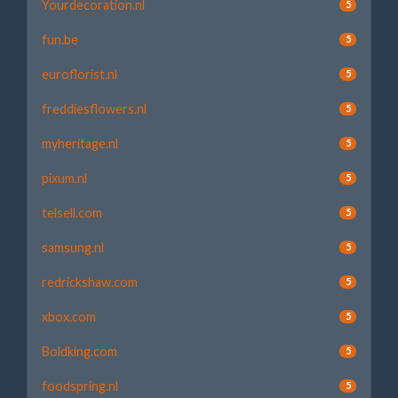
Yourdecoration.nl
5
fun.be
5
euroflorist.nl
5
freddiesflowers.nl
5
myheritage.nl
5
pixum.nl
5
telsell.com
5
samsung.nl
5
redrickshaw.com
5
xbox.com
5
Boldking.com
5
foodspring.nl
5