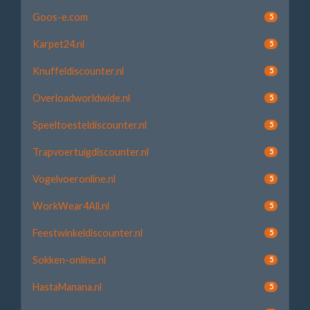
Goos-e.com
5
Karpet24.nl
5
Knuffeldiscounter.nl
5
Overloadworldwide.nl
5
Speeltoesteldiscounter.nl
5
Trapvoertuigdiscounter.nl
5
Vogelvoeronline.nl
5
WorkWear4All.nl
5
Feestwinkeldiscounter.nl
5
Sokken-online.nl
5
HastaManana.nl
5