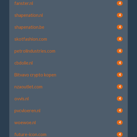
fanster.nl
4
shapenation.nl
4
shapenation.be
4
skotfashion.com
4
petrolindustries.com
4
cbdolie.nl
4
Bitvavo crypto kopen
4
nzaoutlet.com
4
ovvis.nl
4
pvcvloeren.nl
4
woewoe.nl
4
future-icon.com
4