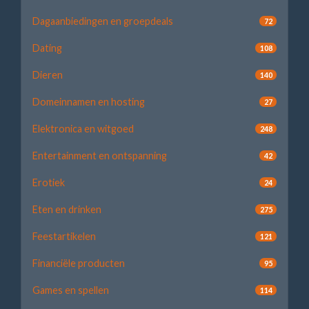
Dagaanbiedingen en groepdeals
72
Dating
108
Dieren
140
Domeinnamen en hosting
27
Elektronica en witgoed
248
Entertainment en ontspanning
42
Erotiek
24
Eten en drinken
275
Feestartikelen
121
Financiële producten
95
Games en spellen
114