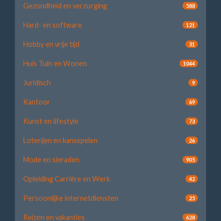
Gezondheid en verzorging
588
Hard- en software
121
Hobby en vrije tijd
31
Huis Tuin en Wonen
1044
Juridisch
9
Kantoor
69
Kunst en lifestyle
73
Loterijen en kansspelen
26
Mode en sieraden
905
Opleiding Carrière en Werk
42
Persoonlijke internetdiensten
25
Reizen en vakanties
628