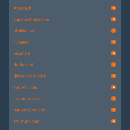
Aosom.nl
4
cupidoschoice.com
4
blinkist.com
4
rumag.nl
4
pixum.be
4
dealluxe.nl
4
dierenapotheek.nl
4
shop4nl.com
4
soundcore.com
4
nanostopper.com
4
fruitfunk.com
4