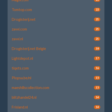
Tomtop.com
22
Drogisterij.net
21
zavvi.com
21
zavvi.nl
21
Drogisterij.net Belgie
18
Lightdepot.nl
17
tiqets.com
16
Plopsa.be/nl
15
maeshillscollection.com
15
blitzhandel24.nl
14
Frisland.nl
14