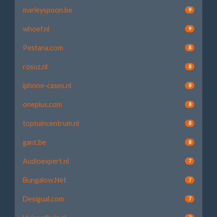
marleyspoon.be
9
whoef.nl
9
Pestana.com
8
rosuz.nl
8
iphone-cases.nl
8
oneplus.com
8
toptuincentrum.nl
8
gant.be
8
Audioexpert.nl
7
Bungalow.Net
7
Desigual.com
7