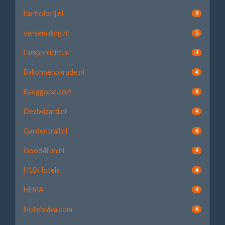
hartloterij.nl
5
versemaling.nl
5
Lampenlicht.nl
4
Ballonnenparade.nl
4
Banggood.com
4
Dealwizard.nl
4
Gardentrail.nl
4
Good4fun.nl
4
H10 Hotels
4
HEMA
4
Hotelsviva.com
4