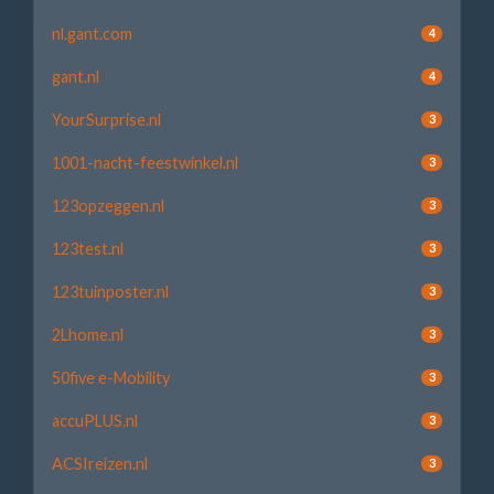
nl.gant.com
4
gant.nl
4
YourSurprise.nl
3
1001-nacht-feestwinkel.nl
3
123opzeggen.nl
3
123test.nl
3
123tuinposter.nl
3
2Lhome.nl
3
50five e-Mobility
3
accuPLUS.nl
3
ACSIreizen.nl
3