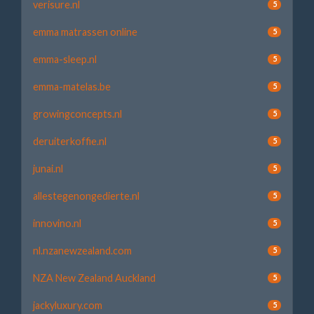
verisure.nl
5
emma matrassen online
5
emma-sleep.nl
5
emma-matelas.be
5
growingconcepts.nl
5
deruiterkoffie.nl
5
junai.nl
5
allestegenongedierte.nl
5
innovino.nl
5
nl.nzanewzealand.com
5
NZA New Zealand Auckland
5
jackyluxury.com
5