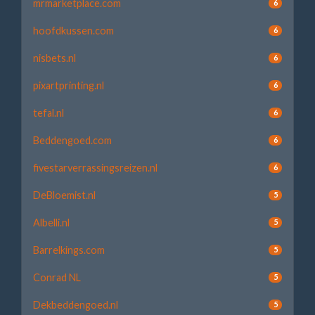
mrmarketplace.com
6
hoofdkussen.com
6
nisbets.nl
6
pixartprinting.nl
6
tefal.nl
6
Beddengoed.com
6
fivestarverrassingsreizen.nl
6
DeBloemist.nl
5
Albelli.nl
5
Barrelkings.com
5
Conrad NL
5
Dekbeddengoed.nl
5