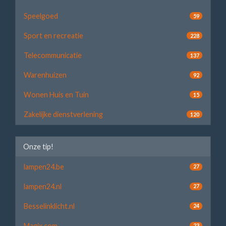
Speelgoed
59
Sport en recreatie
228
Telecommunicatie
137
Warenhuizen
92
Wonen Huis en Tuin
15
Zakelijke dienstverlening
120
Onze tip!
lampen24.be
27
lampen24.nl
27
Besselinklicht.nl
24
Magix.com
23