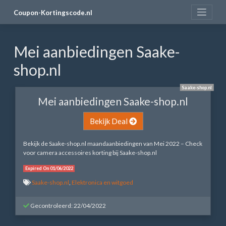
Skip
Coupon-Kortingscode.nl
to
content
Mei aanbiedingen Saake-
shop.nl
Saake-shop.nl
Mei aanbiedingen Saake-shop.nl
Bekijk Deal
Bekijk de Saake-shop.nl maandaanbiedingen van Mei 2022 – Check
voor camera accessoires korting bij Saake-shop.nl
Expired On 01/06/2022
Saake-shop.nl
,
Elektronica en witgoed
Gecontroleerd: 22/04/2022