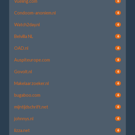
Vueling.com
6
Condoom-anoniem.nl
6
Watch2day.nl
6
Belvilla NL
6
OAD.nl
6
Auspiteurope.com
6
Govolt.nl
6
Makelaarzoeker.nl
6
bugaboo.com
6
mijntijdschrift.net
6
johnnys.nl
6
lizza.net
6