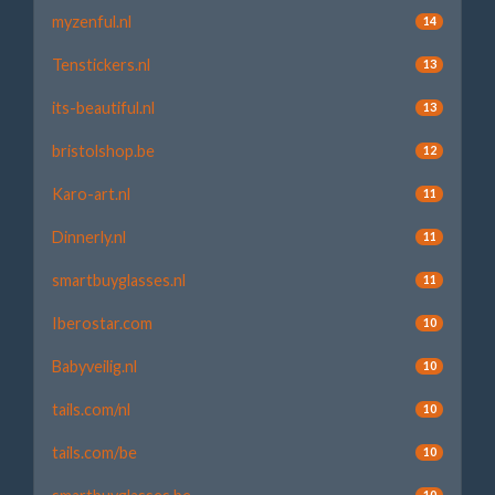
myzenful.nl
14
Tenstickers.nl
13
its-beautiful.nl
13
bristolshop.be
12
Karo-art.nl
11
Dinnerly.nl
11
smartbuyglasses.nl
11
Iberostar.com
10
Babyveilig.nl
10
tails.com/nl
10
tails.com/be
10
10