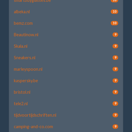
smartbuyglasses.be
albeka.nl
10
bemz.com
10
Beautinow.nl
9
Skala.nl
9
Sneakers.nl
9
marleyspoon.nl
9
kaspersky.be
9
bristol.nl
9
tele2.nl
9
tijdvoortijdschriften.nl
9
camping-and-co.com
9