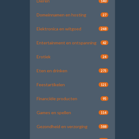
Dieren
140
Domeinnamen en hosting
27
Elektronica en witgoed
248
Entertainment en ontspanning
42
Erotiek
24
Eten en drinken
275
Feestartikelen
121
Financiële producten
95
Games en spellen
114
Gezondheid en verzorging
588