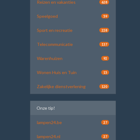
Reizen en vakanties
628
Speelgoed
59
Sport en recreatie
228
Telecommunicatie
137
Warenhuizen
92
Wonen Huis en Tuin
15
Zakelijke dienstverlening
120
Onze tip!
lampen24.be
27
lampen24.nl
27