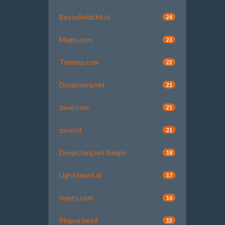
Besselinklicht.nl
24
Magix.com
23
Tomtop.com
22
Drogisterij.net
21
zavvi.com
21
zavvi.nl
21
Drogisterij.net Belgie
18
Lightdepot.nl
17
tiqets.com
16
Plopsa.be/nl
15