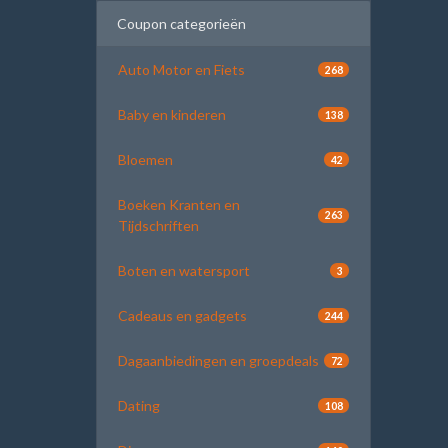
Coupon categorieën
Auto Motor en Fiets
268
Baby en kinderen
138
Bloemen
42
Boeken Kranten en
263
Tijdschriften
Boten en watersport
3
Cadeaus en gadgets
244
Dagaanbiedingen en groepdeals
72
Dating
108