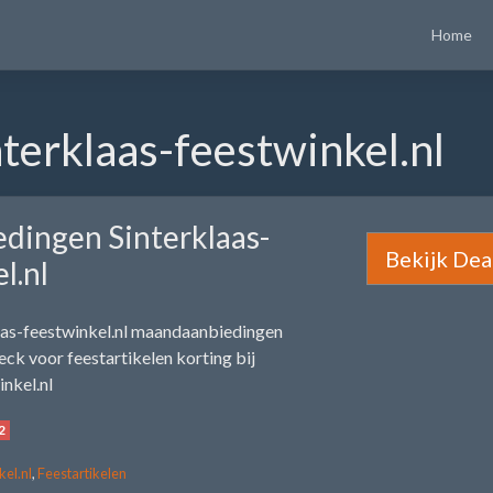
Home
terklaas-feestwinkel.nl
dingen Sinterklaas-
Bekijk Dea
l.nl
aas-feestwinkel.nl maandaanbiedingen
ck voor feestartikelen korting bij
inkel.nl
2
kel.nl
,
Feestartikelen