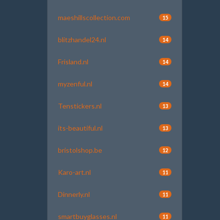
maeshillscollection.com
15
blitzhandel24.nl
14
Frisland.nl
14
myzenful.nl
14
Tenstickers.nl
13
its-beautiful.nl
13
bristolshop.be
12
Karo-art.nl
11
Dinnerly.nl
11
smartbuyglasses.nl
11