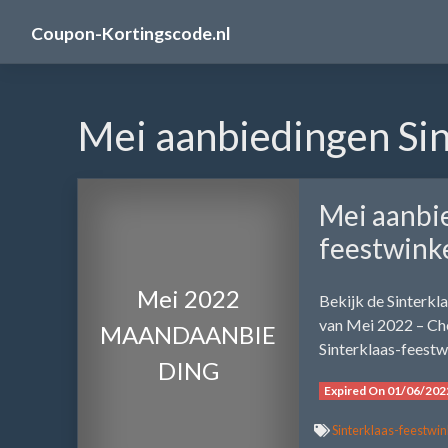
Skip
Coupon-Kortingscode.nl
to
content
Mei aanbiedingen Sin
Mei aanbie
feestwinke
Mei 2022
Bekijk de Sinterkl
van Mei 2022 – Che
MAANDAANBIE
Sinterklaas-feestw
DING
Expired On 01/06/202
Sinterklaas-feestwin