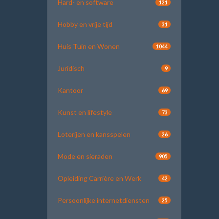
Hard- en software
121
Hobby en vrije tijd
31
Huis Tuin en Wonen
1044
Juridisch
9
Kantoor
69
Kunst en lifestyle
73
Loterijen en kansspelen
26
Mode en sieraden
905
Opleiding Carrière en Werk
42
Persoonlijke internetdiensten
25