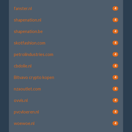
fanster.nl
4
shapenation.nl
4
shapenation.be
4
skotfashion.com
4
petrolindustries.com
4
cbdolie.nl
4
Bitvavo crypto kopen
4
nzaoutlet.com
4
ovvis.nl
4
pvcvloeren.nl
4
woewoe.nl
4