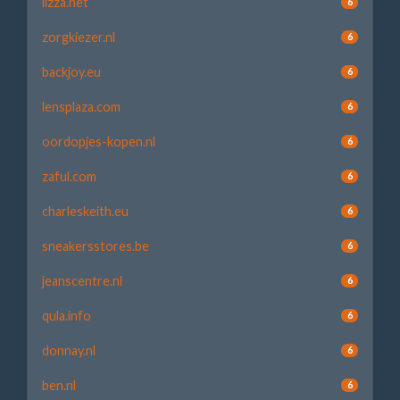
lizza.net
6
zorgkiezer.nl
6
backjoy.eu
6
lensplaza.com
6
oordopjes-kopen.nl
6
zaful.com
6
charleskeith.eu
6
sneakersstores.be
6
jeanscentre.nl
6
qula.info
6
donnay.nl
6
ben.nl
6