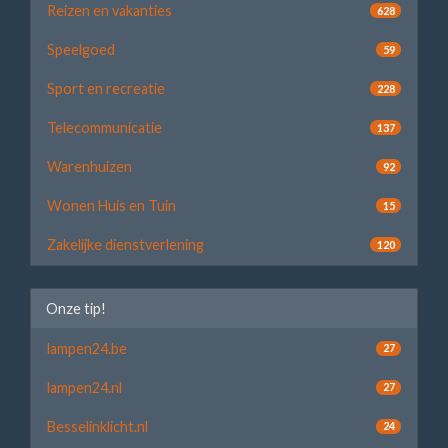
Reizen en vakanties
628
Speelgoed
59
Sport en recreatie
228
Telecommunicatie
137
Warenhuizen
92
Wonen Huis en Tuin
15
Zakelijke dienstverlening
120
Onze tip!
lampen24.be
27
lampen24.nl
27
Besselinklicht.nl
24