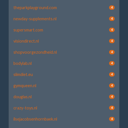
theparkplayground.com
4
newday-supplements.nl
4
supersmart.com
4
visiondirect.nl
4
shopvoorgezondheid.nl
4
bodylab.nl
4
slimdiet.eu
4
gymqueen.nl
4
douglas.nl
4
crazy-toys.nl
4
ilsejacobsenhornbaek.nl
4