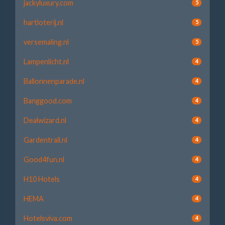
jackyluxury.com
5
hartloterij.nl
5
versemaling.nl
5
Lampenlicht.nl
4
Ballonnenparade.nl
4
Banggood.com
4
Dealwizard.nl
4
Gardentrail.nl
4
Good4fun.nl
4
H10 Hotels
4
HEMA
4
Hotelsviva.com
4