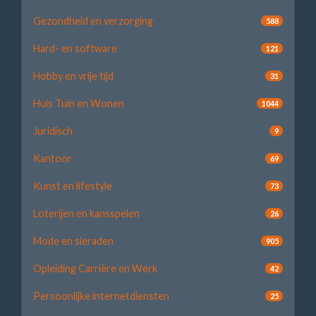
Gezondheid en verzorging
588
Hard- en software
121
Hobby en vrije tijd
31
Huis Tuin en Wonen
1044
Juridisch
9
Kantoor
69
Kunst en lifestyle
73
Loterijen en kansspelen
26
Mode en sieraden
905
Opleiding Carrière en Werk
42
Persoonlijke internetdiensten
25