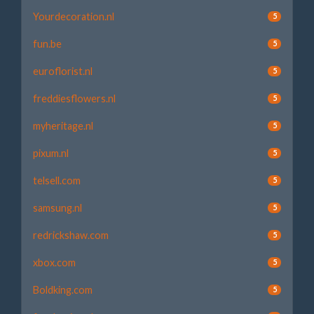
Yourdecoration.nl
5
fun.be
5
euroflorist.nl
5
freddiesflowers.nl
5
myheritage.nl
5
pixum.nl
5
telsell.com
5
samsung.nl
5
redrickshaw.com
5
xbox.com
5
Boldking.com
5