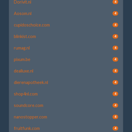
Dorivit.nl
4
Aosom.nl
4
cupidoschoice.com
4
blinkist.com
4
rumag.nl
4
pixum.be
4
dealluxe.nl
4
dierenapotheek.nl
4
shop4nl.com
4
soundcore.com
4
nanostopper.com
4
fruitfunk.com
4