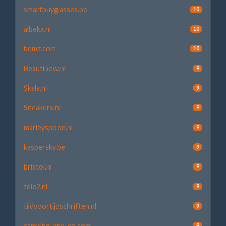
smartbuyglasses.be
10
albeka.nl
10
bemz.com
10
Beautinow.nl
9
Skala.nl
9
Sneakers.nl
9
marleyspoon.nl
9
kaspersky.be
9
bristol.nl
9
tele2.nl
9
tijdvoortijdschriften.nl
9
camping-and-co.com
9