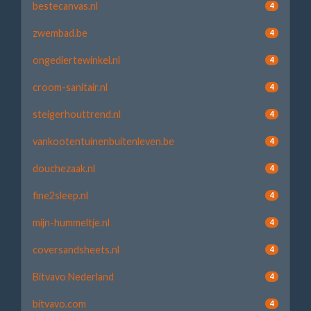
bestecanvas.nl
4
zwembad.be
4
ongediertewinkel.nl
4
croom-sanitair.nl
4
steigerhouttrend.nl
4
vankootentuinenbuitenleven.be
4
douchezaak.nl
4
fine2sleep.nl
4
mijn-hummeltje.nl
4
coversandsheets.nl
4
Bitvavo Nederland
4
bitvavo.com
4