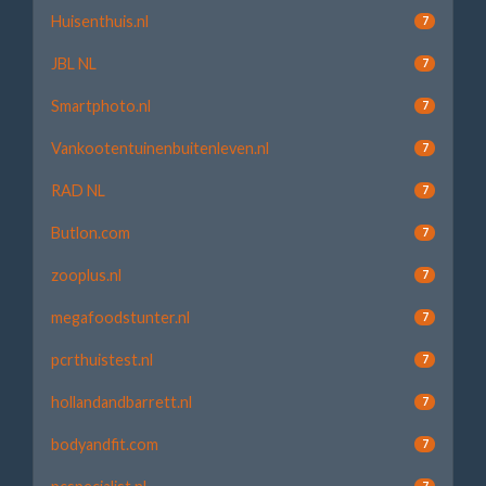
Huisenthuis.nl
7
JBL NL
7
Smartphoto.nl
7
Vankootentuinenbuitenleven.nl
7
RAD NL
7
Butlon.com
7
zooplus.nl
7
megafoodstunter.nl
7
pcrthuistest.nl
7
hollandandbarrett.nl
7
bodyandfit.com
7
7