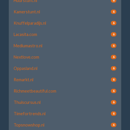
Huurstunt.nl
6
Kamerstunt.nl
6
Knuffelparadijs.nl
6
Lacasita.com
6
Mediumastro.nl
6
Nextlove.com
6
Oppasland.nl
6
Remarkt.nl
6
Richmeetbeautiful.com
6
Thuiscursus.nl
6
Timefortrends.nl
6
Topsnowshop.nl
6