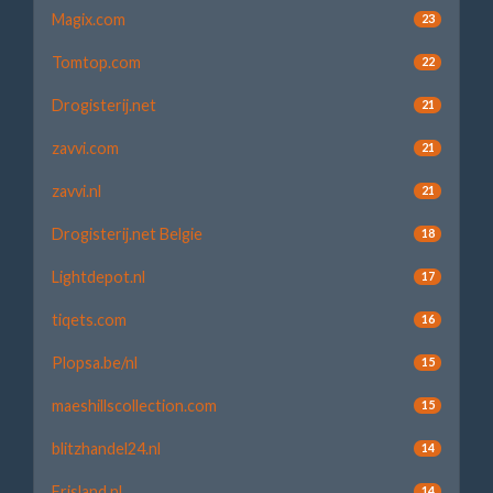
Magix.com
23
Tomtop.com
22
Drogisterij.net
21
zavvi.com
21
zavvi.nl
21
Drogisterij.net Belgie
18
Lightdepot.nl
17
tiqets.com
16
Plopsa.be/nl
15
maeshillscollection.com
15
blitzhandel24.nl
14
Frisland.nl
14