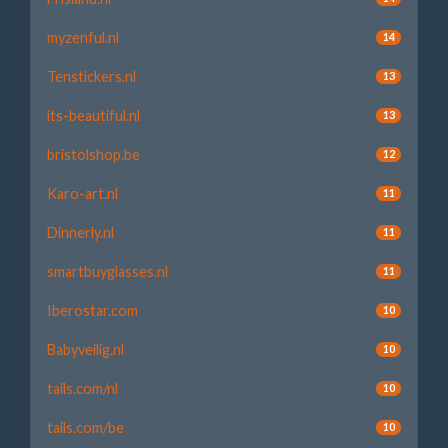
myzenful.nl
14
Tenstickers.nl
13
its-beautiful.nl
13
bristolshop.be
12
Karo-art.nl
11
Dinnerly.nl
11
smartbuyglasses.nl
11
Iberostar.com
10
Babyveilig.nl
10
tails.com/nl
10
tails.com/be
10