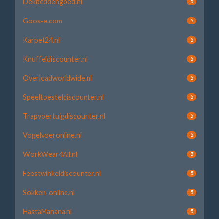
Dekbeddengoed.nl
5
Goos-e.com
5
Karpet24.nl
5
Knuffeldiscounter.nl
5
Overloadworldwide.nl
5
Speeltoesteldiscounter.nl
5
Trapvoertuigdiscounter.nl
5
Vogelvoeronline.nl
5
WorkWear4All.nl
5
Feestwinkeldiscounter.nl
5
Sokken-online.nl
5
HastaManana.nl
5