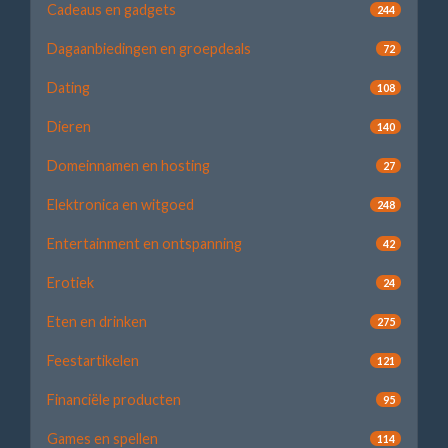
Cadeaus en gadgets
244
Dagaanbiedingen en groepdeals
72
Dating
108
Dieren
140
Domeinnamen en hosting
27
Elektronica en witgoed
248
Entertainment en ontspanning
42
Erotiek
24
Eten en drinken
275
Feestartikelen
121
Financiële producten
95
Games en spellen
114