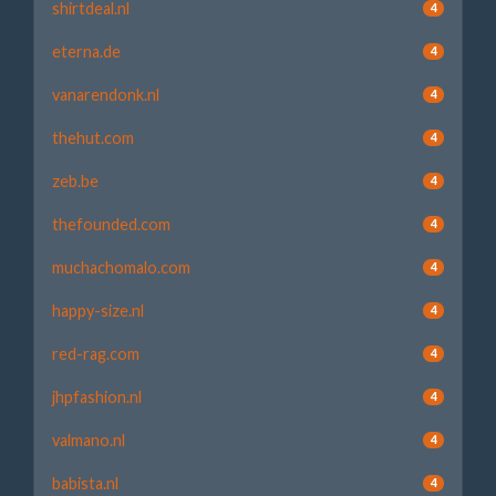
shirtdeal.nl
4
eterna.de
4
vanarendonk.nl
4
thehut.com
4
zeb.be
4
thefounded.com
4
muchachomalo.com
4
happy-size.nl
4
red-rag.com
4
jhpfashion.nl
4
valmano.nl
4
babista.nl
4