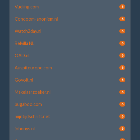
Vueling.com
6
Condoom-anoniem.nl
6
Watch2day.nl
6
Belvilla NL
6
OAD.nl
6
Auspiteurope.com
6
Govolt.nl
6
Makelaarzoeker.nl
6
bugaboo.com
6
mijntijdschrift.net
6
johnnys.nl
6