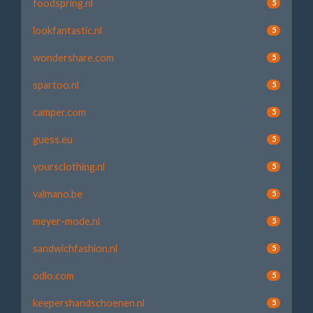
foodspring.nl
5
lookfantastic.nl
5
wondershare.com
5
spartoo.nl
5
camper.com
5
guess.eu
5
yoursclothing.nl
5
valmano.be
5
meyer-mode.nl
5
sandwichfashion.nl
5
odlo.com
5
keepershandschoenen.nl
5