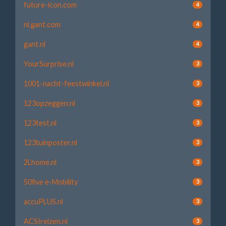
future-icon.com
4
nl.gant.com
4
gant.nl
4
YourSurprise.nl
3
1001-nacht-feestwinkel.nl
3
123opzeggen.nl
3
123test.nl
3
123tuinposter.nl
3
2Lhome.nl
3
50five e-Mobility
3
accuPLUS.nl
3
ACSIreizen.nl
3