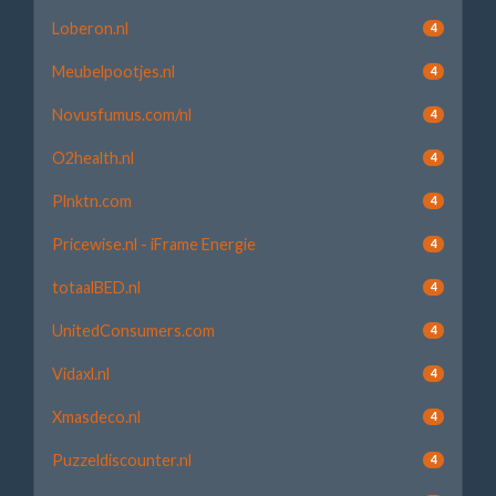
Loberon.nl
4
Meubelpootjes.nl
4
Novusfumus.com/nl
4
O2health.nl
4
Plnktn.com
4
Pricewise.nl - iFrame Energie
4
totaalBED.nl
4
UnitedConsumers.com
4
Vidaxl.nl
4
Xmasdeco.nl
4
Puzzeldiscounter.nl
4