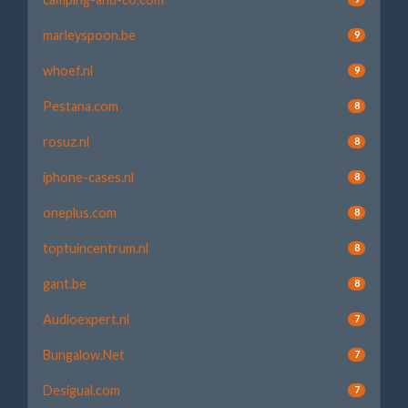
marleyspoon.be
9
whoef.nl
9
Pestana.com
8
rosuz.nl
8
iphone-cases.nl
8
oneplus.com
8
toptuincentrum.nl
8
gant.be
8
Audioexpert.nl
7
Bungalow.Net
7
Desigual.com
7