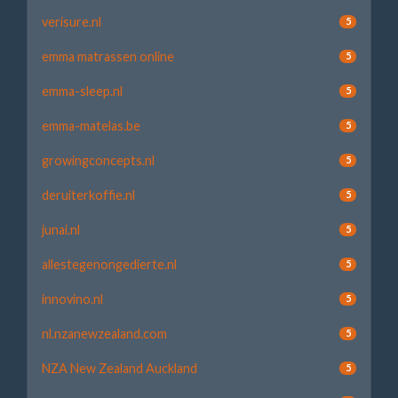
verisure.nl
5
emma matrassen online
5
emma-sleep.nl
5
emma-matelas.be
5
growingconcepts.nl
5
deruiterkoffie.nl
5
junai.nl
5
allestegenongedierte.nl
5
innovino.nl
5
nl.nzanewzealand.com
5
NZA New Zealand Auckland
5