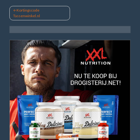
Bericht
Kortingscode
Tassenwinkel.nl
navigatie