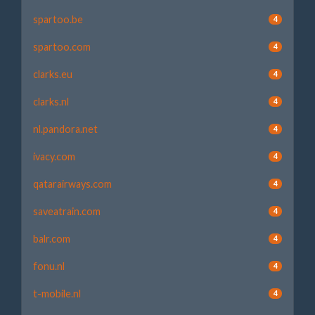
spartoo.be
4
spartoo.com
4
clarks.eu
4
clarks.nl
4
nl.pandora.net
4
ivacy.com
4
qatarairways.com
4
saveatrain.com
4
balr.com
4
fonu.nl
4
t-mobile.nl
4