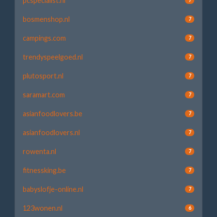
pcspecialist.nl
bosmenshop.nl
7
campings.com
7
trendyspeelgoed.nl
7
plutosport.nl
7
saramart.com
7
asianfoodlovers.be
7
asianfoodlovers.nl
7
rowenta.nl
7
fitnessking.be
7
babyslofje-online.nl
7
123wonen.nl
6