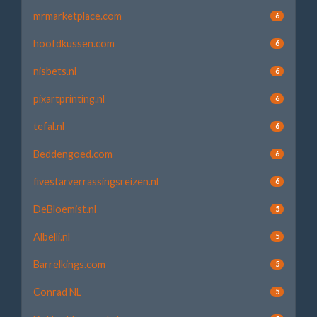
mrmarketplace.com
6
hoofdkussen.com
6
nisbets.nl
6
pixartprinting.nl
6
tefal.nl
6
Beddengoed.com
6
fivestarverrassingsreizen.nl
6
DeBloemist.nl
5
Albelli.nl
5
Barrelkings.com
5
Conrad NL
5