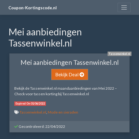
Skip
Coupon-Kortingscode.nl
to
content
Mei aanbiedingen
Tassenwinkel.nl
Tassenwinkel.nl
Mei aanbiedingen Tassenwinkel.nl
Bekijk Deal
Bekijk de Tassenwinkel.nl maandaanbiedingen van Mei 2022 –
Check voor tassen korting bij Tassenwinkel.nl
Expired On 01/06/2022
Tassenwinkel.nl
,
Mode en sieraden
Gecontroleerd: 22/04/2022