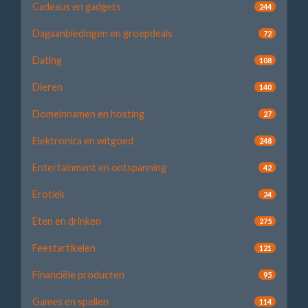
Cadeaus en gadgets
244
Dagaanbiedingen en groepdeals
72
Dating
108
Dieren
140
Domeinnamen en hosting
27
Elektronica en witgoed
248
Entertainment en ontspanning
42
Erotiek
24
Eten en drinken
275
Feestartikelen
121
Financiële producten
95
Games en spellen
114