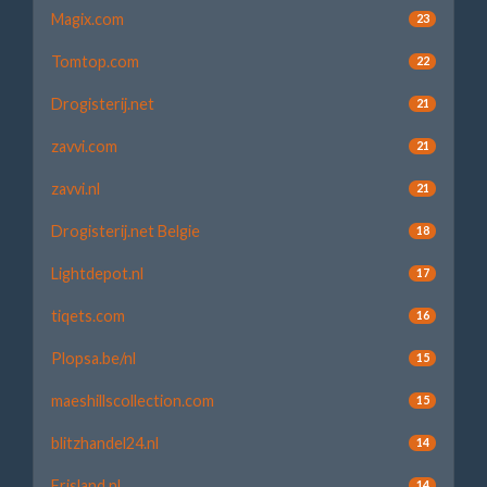
Magix.com
23
Tomtop.com
22
Drogisterij.net
21
zavvi.com
21
zavvi.nl
21
Drogisterij.net Belgie
18
Lightdepot.nl
17
tiqets.com
16
Plopsa.be/nl
15
maeshillscollection.com
15
blitzhandel24.nl
14
Frisland.nl
14