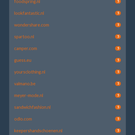
foodspring.nl
5
lookfantastic.nl
5
wondershare.com
5
spartoo.nl
5
camper.com
5
guess.eu
5
yoursclothing.nl
5
valmano.be
5
meyer-mode.nl
5
sandwichfashion.nl
5
odlo.com
5
keepershandschoenen.nl
5