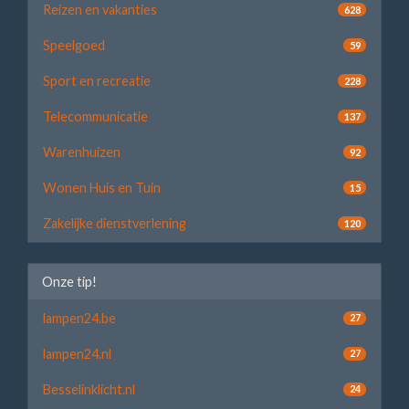
Reizen en vakanties
628
Speelgoed
59
Sport en recreatie
228
Telecommunicatie
137
Warenhuizen
92
Wonen Huis en Tuin
15
Zakelijke dienstverlening
120
Onze tip!
lampen24.be
27
lampen24.nl
27
Besselinklicht.nl
24