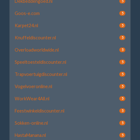
Dekbeddengoed.nl
5
Goos-e.com
5
Karpet24.nl
5
Knuffeldiscounter.nl
5
Overloadworldwide.nl
5
Speeltoesteldiscounter.nl
5
Trapvoertuigdiscounter.nl
5
Vogelvoeronline.nl
5
WorkWear4All.nl
5
Feestwinkeldiscounter.nl
5
Sokken-online.nl
5
HastaManana.nl
5