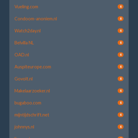
Vueling.com
6
Condoom-anoniem.nl
6
Watch2day.nl
6
Belvilla NL
6
OAD.nl
6
Auspiteurope.com
6
Govolt.nl
6
Makelaarzoeker.nl
6
bugaboo.com
6
mijntijdschrift.net
6
johnnys.nl
6