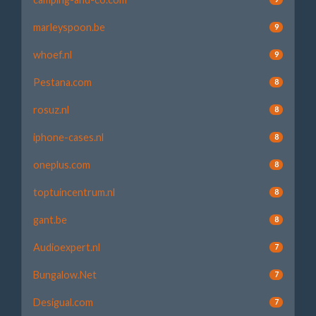
marleyspoon.be
9
whoef.nl
9
Pestana.com
8
rosuz.nl
8
iphone-cases.nl
8
oneplus.com
8
toptuincentrum.nl
8
gant.be
8
Audioexpert.nl
7
Bungalow.Net
7
Desigual.com
7