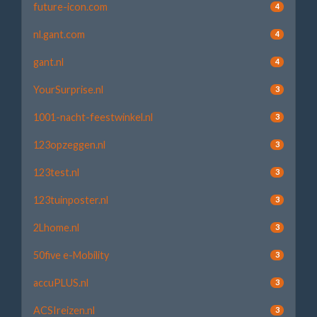
future-icon.com
4
nl.gant.com
4
gant.nl
4
YourSurprise.nl
3
1001-nacht-feestwinkel.nl
3
123opzeggen.nl
3
123test.nl
3
123tuinposter.nl
3
2Lhome.nl
3
50five e-Mobility
3
accuPLUS.nl
3
ACSIreizen.nl
3