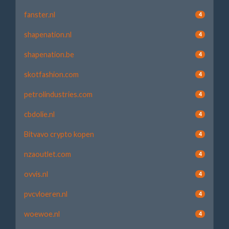
fanster.nl
4
shapenation.nl
4
shapenation.be
4
skotfashion.com
4
petrolindustries.com
4
cbdolie.nl
4
Bitvavo crypto kopen
4
nzaoutlet.com
4
ovvis.nl
4
pvcvloeren.nl
4
woewoe.nl
4