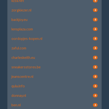
lizza.net
6
zorgkiezer.nl
6
backjoy.eu
6
lensplaza.com
6
oordopjes-kopen.nl
6
zaful.com
6
charleskeith.eu
6
sneakersstores.be
6
jeanscentre.nl
6
qula.info
6
donnay.nl
6
ben.nl
6