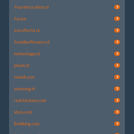
Yourdecoration.nl
5
fun.be
5
euroflorist.nl
5
freddiesflowers.nl
5
myheritage.nl
5
pixum.nl
5
telsell.com
5
samsung.nl
5
redrickshaw.com
5
xbox.com
5
Boldking.com
5