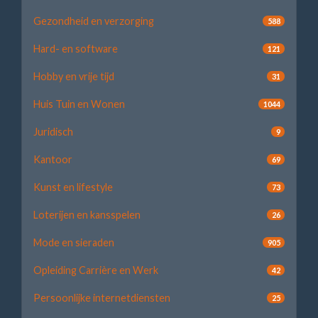
Gezondheid en verzorging
588
Hard- en software
121
Hobby en vrije tijd
31
Huis Tuin en Wonen
1044
Juridisch
9
Kantoor
69
Kunst en lifestyle
73
Loterijen en kansspelen
26
Mode en sieraden
905
Opleiding Carrière en Werk
42
Persoonlijke internetdiensten
25