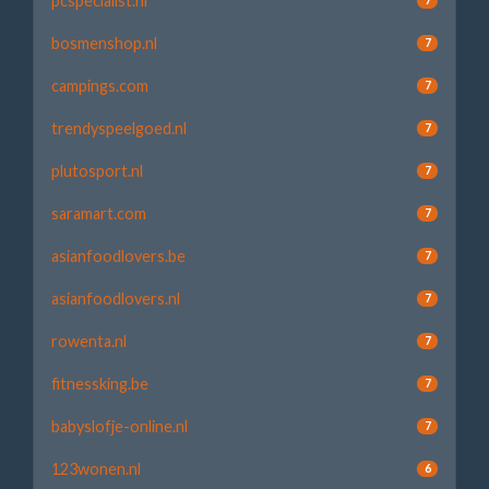
pcspecialist.nl
bosmenshop.nl
7
campings.com
7
trendyspeelgoed.nl
7
plutosport.nl
7
saramart.com
7
asianfoodlovers.be
7
asianfoodlovers.nl
7
rowenta.nl
7
fitnessking.be
7
babyslofje-online.nl
7
123wonen.nl
6