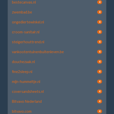
bestecanvas.nl
4
zwembad.be
4
ongediertewinkel.nl
4
croom-sanitair.nl
4
steigerhouttrend.nl
4
vankootentuinenbuitenleven.be
4
douchezaak.nl
4
fine2sleep.nl
4
mijn-hummeltje.nl
4
coversandsheets.nl
4
Bitvavo Nederland
4
bitvavo.com
4