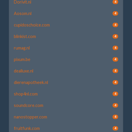
Dorivit.nl
4
Aosom.nl
4
cupidoschoice.com
4
blinkist.com
4
rumag.nl
4
pixum.be
4
dealluxe.nl
4
dierenapotheek.nl
4
shop4nl.com
4
soundcore.com
4
nanostopper.com
4
fruitfunk.com
4