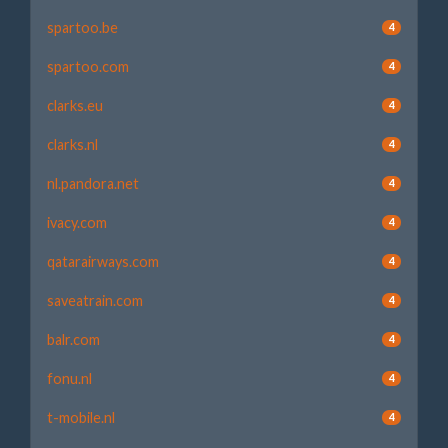
spartoo.be
4
spartoo.com
4
clarks.eu
4
clarks.nl
4
nl.pandora.net
4
ivacy.com
4
qatarairways.com
4
saveatrain.com
4
balr.com
4
fonu.nl
4
t-mobile.nl
4