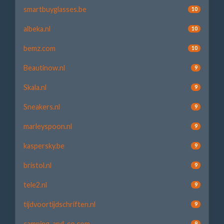
smartbuyglasses.be
10
albeka.nl
10
bemz.com
10
Beautinow.nl
9
Skala.nl
9
Sneakers.nl
9
marleyspoon.nl
9
kaspersky.be
9
bristol.nl
9
tele2.nl
9
tijdvoortijdschriften.nl
9
camping-and-co.com
9