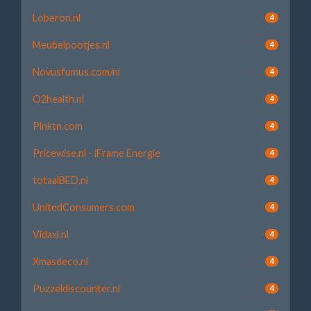
Loberon.nl
4
Meubelpootjes.nl
4
Novusfumus.com/nl
4
O2health.nl
4
Plnktn.com
4
Pricewise.nl - iFrame Energie
4
totaalBED.nl
4
UnitedConsumers.com
4
Vidaxl.nl
4
Xmasdeco.nl
4
Puzzeldiscounter.nl
4