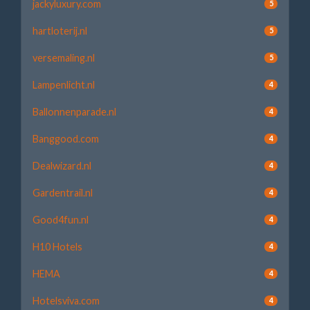
jackyluxury.com
5
hartloterij.nl
5
versemaling.nl
5
Lampenlicht.nl
4
Ballonnenparade.nl
4
Banggood.com
4
Dealwizard.nl
4
Gardentrail.nl
4
Good4fun.nl
4
H10 Hotels
4
HEMA
4
Hotelsviva.com
4