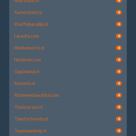
Huurstunt.nl
6
Kamerstunt.nl
6
Knuffelparadijs.nl
6
Lacasita.com
6
Mediumastro.nl
6
Nextlove.com
6
Oppasland.nl
6
Remarkt.nl
6
Richmeetbeautiful.com
6
Thuiscursus.nl
6
Timefortrends.nl
6
Topsnowshop.nl
6