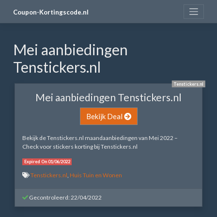
Skip
Coupon-Kortingscode.nl
to
content
Mei aanbiedingen
Tenstickers.nl
Tenstickers.nl
Mei aanbiedingen Tenstickers.nl
Bekijk Deal
Bekijk de Tenstickers.nl maandaanbiedingen van Mei 2022 –
Check voor stickers korting bij Tenstickers.nl
Expired On 01/06/2022
Tenstickers.nl
,
Huis Tuin en Wonen
Gecontroleerd: 22/04/2022