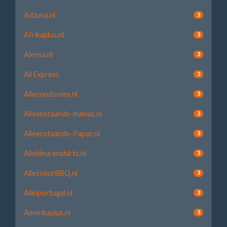
Adzuna.nl
3
Afrikaplus.nl
3
Alensa.nl
3
Ali Express
3
Allecondooms.nl
3
Alleenstaande-mamas.nl
3
Alleenstaande-Papas.nl
3
Allekleurenshirts.nl
3
AllesvoorBBQ.nl
3
Allinportugal.nl
3
Amerikaplus.nl
3