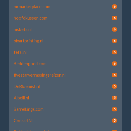
mrmarketplace.com
6
hoofdkussen.com
6
nisbets.nl
6
pixartprinting.nl
6
tefal.nl
6
Beddengoed.com
6
fivestarverrassingsreizen.nl
6
DeBloemist.nl
5
Albelli.nl
5
Barrelkings.com
5
Conrad NL
5