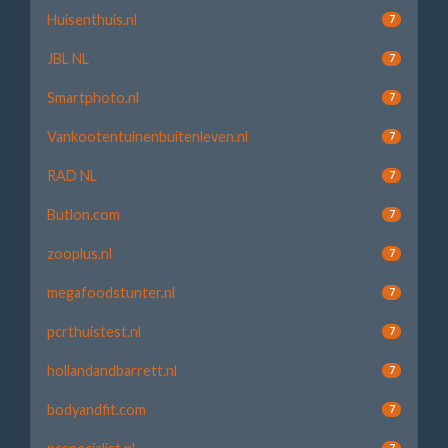
Huisenthuis.nl
7
JBL NL
7
Smartphoto.nl
7
Vankootentuinenbuitenleven.nl
7
RAD NL
7
Butlon.com
7
zooplus.nl
7
megafoodstunter.nl
7
pcrthuistest.nl
7
hollandandbarrett.nl
7
bodyandfit.com
7
7