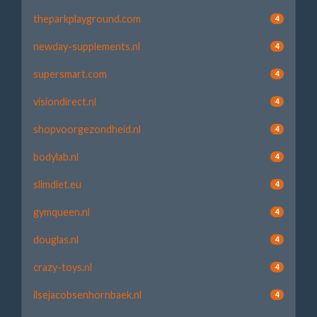
theparkplayground.com
4
newday-supplements.nl
4
supersmart.com
4
visiondirect.nl
4
shopvoorgezondheid.nl
4
bodylab.nl
4
slimdiet.eu
4
gymqueen.nl
4
douglas.nl
4
crazy-toys.nl
4
ilsejacobsenhornbaek.nl
4