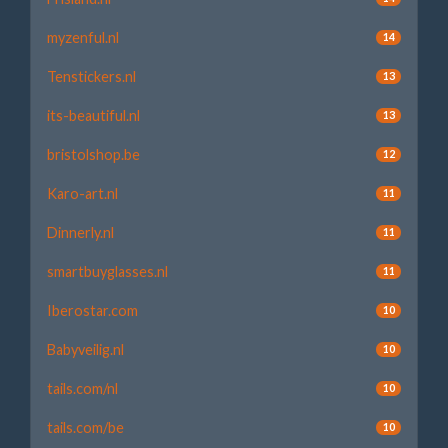
myzenful.nl
14
Tenstickers.nl
13
its-beautiful.nl
13
bristolshop.be
12
Karo-art.nl
11
Dinnerly.nl
11
smartbuyglasses.nl
11
Iberostar.com
10
Babyveilig.nl
10
tails.com/nl
10
tails.com/be
10