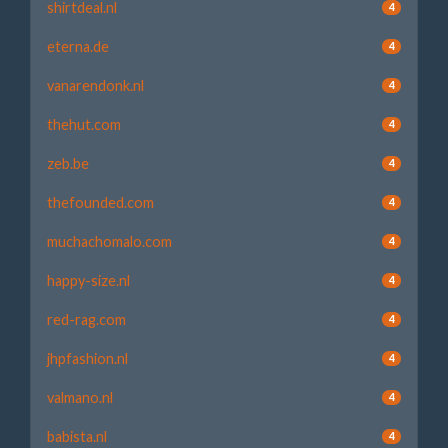
shirtdeal.nl
4
eterna.de
4
vanarendonk.nl
4
thehut.com
4
zeb.be
4
thefounded.com
4
muchachomalo.com
4
happy-size.nl
4
red-rag.com
4
jhpfashion.nl
4
valmano.nl
4
babista.nl
4