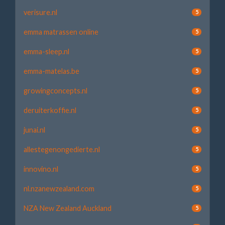
verisure.nl
5
emma matrassen online
5
emma-sleep.nl
5
emma-matelas.be
5
growingconcepts.nl
5
deruiterkoffie.nl
5
junai.nl
5
allestegenongedierte.nl
5
innovino.nl
5
nl.nzanewzealand.com
5
NZA New Zealand Auckland
5