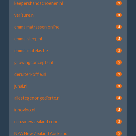
keepershandschoenen.nl
5
verisure.nl
5
emma matrassen online
5
emma-sleep.nl
5
emma-matelas.be
5
growingconcepts.nl
5
deruiterkoffie.nl
5
junai.nl
5
allestegenongedierte.nl
5
innovino.nl
5
nl.nzanewzealand.com
5
NZA New Zealand Auckland
5