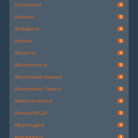
ACSIreizen.nl
3
Adzuna.nl
3
Afrikaplus.nl
3
Alensa.nl
3
Ali Express
3
Allecondooms.nl
3
Alleenstaande-mamas.nl
3
Alleenstaande-Papas.nl
3
Allekleurenshirts.nl
3
AllesvoorBBQ.nl
3
Allinportugal.nl
3
Amerikaplus.nl
3