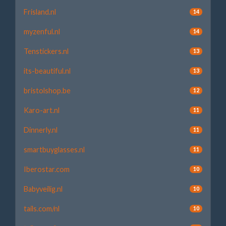
Frisland.nl
14
myzenful.nl
14
Tenstickers.nl
13
its-beautiful.nl
13
bristolshop.be
12
Karo-art.nl
11
Dinnerly.nl
11
smartbuyglasses.nl
11
Iberostar.com
10
Babyveilig.nl
10
tails.com/nl
10