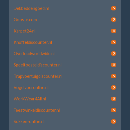
Dekbeddengoed.nl
5
Goos-e.com
5
Karpet24.nl
5
Knuffeldiscounter.nl
5
Overloadworldwide.nl
5
Speeltoesteldiscounter.nl
5
Trapvoertuigdiscounter.nl
5
Vogelvoeronline.nl
5
WorkWear4All.nl
5
Feestwinkeldiscounter.nl
5
Sokken-online.nl
5