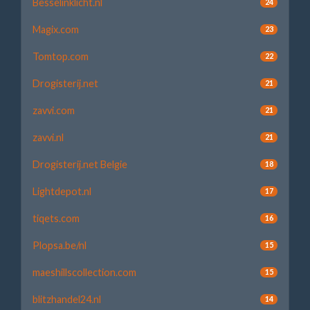
Besselinklicht.nl
24
Magix.com
23
Tomtop.com
22
Drogisterij.net
21
zavvi.com
21
zavvi.nl
21
Drogisterij.net Belgie
18
Lightdepot.nl
17
tiqets.com
16
Plopsa.be/nl
15
maeshillscollection.com
15
blitzhandel24.nl
14