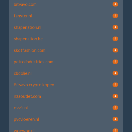
bitvavo.com
4
fanster.nl
4
shapenation.nl
4
shapenation.be
4
skotfashion.com
4
petrolindustries.com
4
cbdolie.nl
4
Bitvavo crypto kopen
4
nzaoutlet.com
4
ovvis.nl
4
pvcvloeren.nl
4
woewoe.nl
4