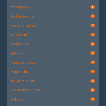
foodspring.nl
5
lookfantastic.nl
5
wondershare.com
5
spartoo.nl
5
camper.com
5
guess.eu
5
yoursclothing.nl
5
valmano.be
5
meyer-mode.nl
5
sandwichfashion.nl
5
odlo.com
5