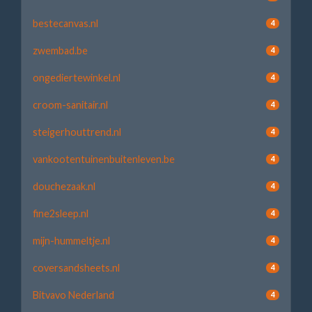
bestecanvas.nl
4
zwembad.be
4
ongediertewinkel.nl
4
croom-sanitair.nl
4
steigerhouttrend.nl
4
vankootentuinenbuitenleven.be
4
douchezaak.nl
4
fine2sleep.nl
4
mijn-hummeltje.nl
4
coversandsheets.nl
4
Bitvavo Nederland
4