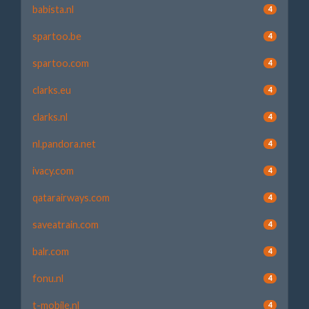
babista.nl
4
spartoo.be
4
spartoo.com
4
clarks.eu
4
clarks.nl
4
nl.pandora.net
4
ivacy.com
4
qatarairways.com
4
saveatrain.com
4
balr.com
4
fonu.nl
4
t-mobile.nl
4