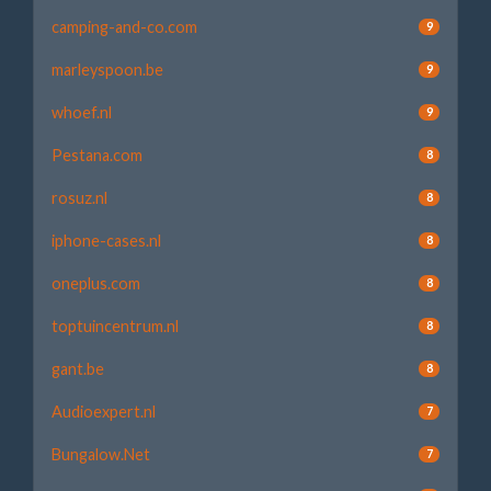
camping-and-co.com
9
marleyspoon.be
9
whoef.nl
9
Pestana.com
8
rosuz.nl
8
iphone-cases.nl
8
oneplus.com
8
toptuincentrum.nl
8
gant.be
8
Audioexpert.nl
7
Bungalow.Net
7