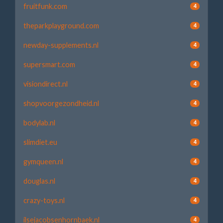
fruitfunk.com
4
theparkplayground.com
4
newday-supplements.nl
4
supersmart.com
4
visiondirect.nl
4
shopvoorgezondheid.nl
4
bodylab.nl
4
slimdiet.eu
4
gymqueen.nl
4
douglas.nl
4
crazy-toys.nl
4
ilsejacobsenhornbaek.nl
4