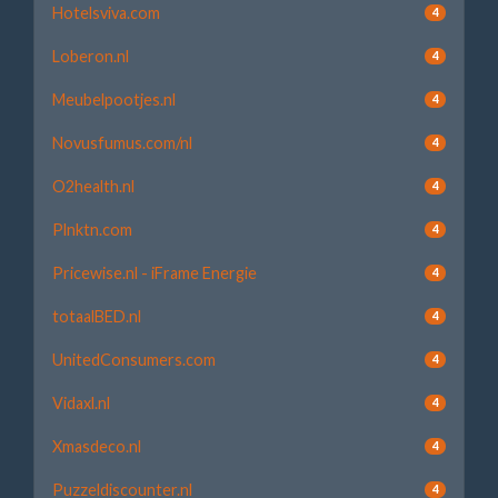
Hotelsviva.com
4
Loberon.nl
4
Meubelpootjes.nl
4
Novusfumus.com/nl
4
O2health.nl
4
Plnktn.com
4
Pricewise.nl - iFrame Energie
4
totaalBED.nl
4
UnitedConsumers.com
4
Vidaxl.nl
4
Xmasdeco.nl
4
Puzzeldiscounter.nl
4