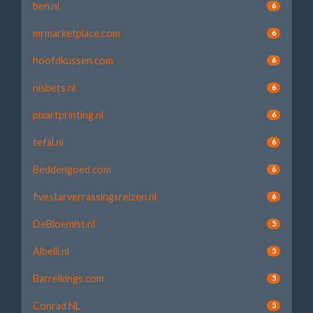
ben.nl
6
mrmarketplace.com
6
hoofdkussen.com
6
nisbets.nl
6
pixartprinting.nl
6
tefal.nl
6
Beddengoed.com
6
fivestarverrassingsreizen.nl
6
DeBloemist.nl
5
Albelli.nl
5
Barrelkings.com
5
Conrad NL
5