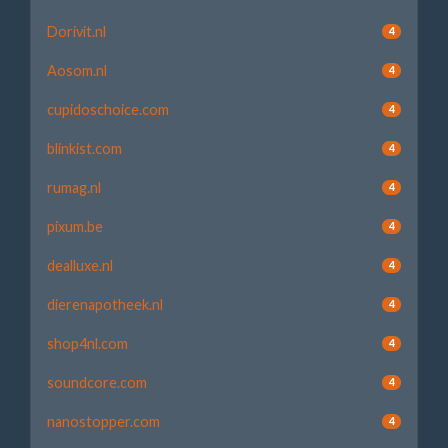
Dorivit.nl
4
Aosom.nl
4
cupidoschoice.com
4
blinkist.com
4
rumag.nl
4
pixum.be
4
dealluxe.nl
4
dierenapotheek.nl
4
shop4nl.com
4
soundcore.com
4
nanostopper.com
4