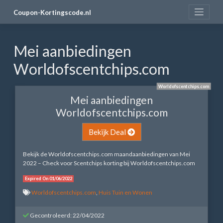
Skip
Coupon-Kortingscode.nl
to
content
Mei aanbiedingen
Worldofscentchips.com
Worldofscentchips.com
Mei aanbiedingen
Worldofscentchips.com
Bekijk Deal
Bekijk de Worldofscentchips.com maandaanbiedingen van Mei
2022 – Check voor Scentchips korting bij Worldofscentchips.com
Expired On 01/06/2022
Worldofscentchips.com
,
Huis Tuin en Wonen
Gecontroleerd: 22/04/2022