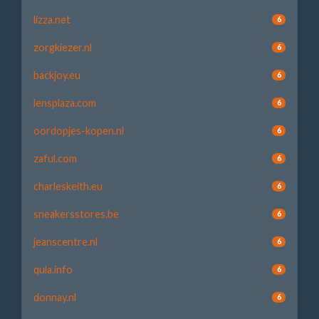
lizza.net
6
zorgkiezer.nl
6
backjoy.eu
6
lensplaza.com
6
oordopjes-kopen.nl
6
zaful.com
6
charleskeith.eu
6
sneakersstores.be
6
jeanscentre.nl
6
qula.info
6
donnay.nl
6