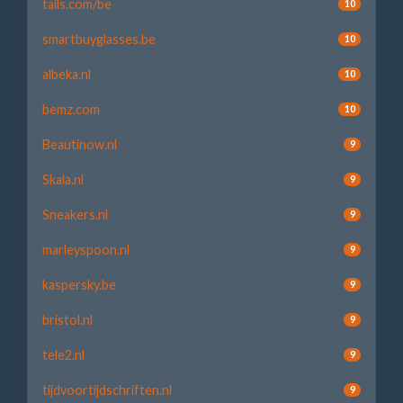
tails.com/be
10
smartbuyglasses.be
10
albeka.nl
10
bemz.com
10
Beautinow.nl
9
Skala.nl
9
Sneakers.nl
9
marleyspoon.nl
9
kaspersky.be
9
bristol.nl
9
tele2.nl
9
tijdvoortijdschriften.nl
9