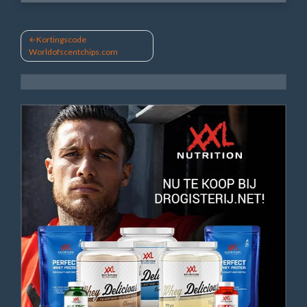
Bericht
Kortingscode
Worldofscentchips.com
navigatie