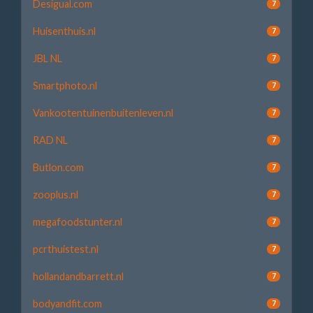
Desigual.com
7
Huisenthuis.nl
7
JBL NL
7
Smartphoto.nl
7
Vankootentuinenbuitenleven.nl
7
RAD NL
7
Butlon.com
7
zooplus.nl
7
megafoodstunter.nl
7
pcrthuistest.nl
7
hollandandbarrett.nl
7
bodyandfit.com
7