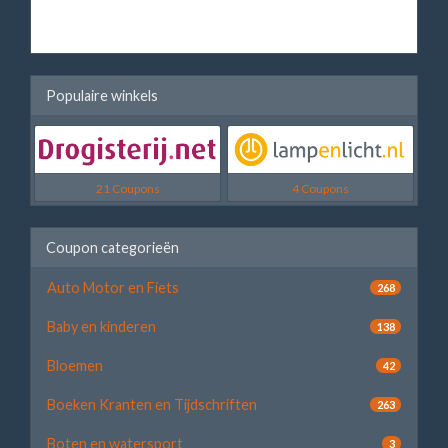
Populaire winkels
21 Coupons
4 Coupons
Coupon categorieën
Auto Motor en Fiets
268
Baby en kinderen
138
Bloemen
42
Boeken Kranten en Tijdschriften
263
Boten en watersport
3