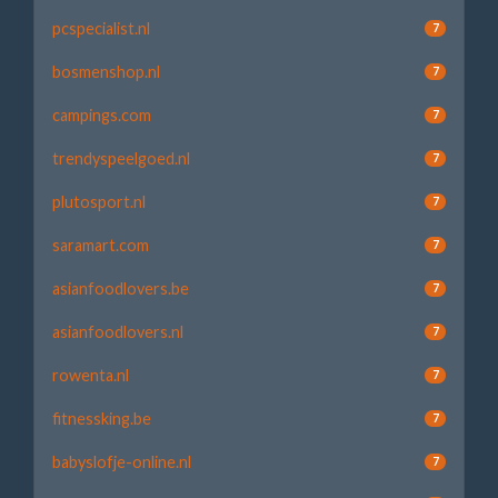
pcspecialist.nl
7
bosmenshop.nl
7
campings.com
7
trendyspeelgoed.nl
7
plutosport.nl
7
saramart.com
7
asianfoodlovers.be
7
asianfoodlovers.nl
7
rowenta.nl
7
fitnessking.be
7
babyslofje-online.nl
7