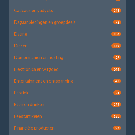
Cadeaus en gadgets
244
Dagaanbiedingen en groepdeals
72
Dating
108
Dieren
140
Domeinnamen en hosting
27
Elektronica en witgoed
248
Entertainment en ontspanning
42
Erotiek
24
Eten en drinken
275
Feestartikelen
121
Financiële producten
95