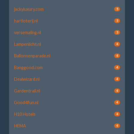
jackyluxury.com
5
hartloterij.nl
5
versemaling.nl
5
Lampenlicht.nl
4
Ballonnenparade.nl
4
Banggood.com
4
Dealwizard.nl
4
Gardentrail.nl
4
Good4fun.nl
4
H10 Hotels
4
HEMA
4