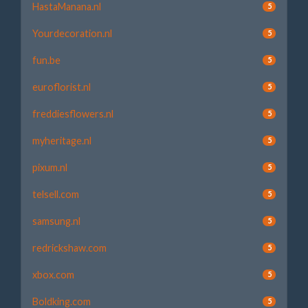
HastaManana.nl
5
Yourdecoration.nl
5
fun.be
5
euroflorist.nl
5
freddiesflowers.nl
5
myheritage.nl
5
pixum.nl
5
telsell.com
5
samsung.nl
5
redrickshaw.com
5
xbox.com
5
Boldking.com
5