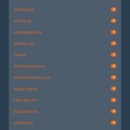
shirtdeal.nl
4
eterna.de
4
vanarendonk.nl
4
thehut.com
4
zeb.be
4
thefounded.com
4
muchachomalo.com
4
happy-size.nl
4
red-rag.com
4
jhpfashion.nl
4
valmano.nl
4