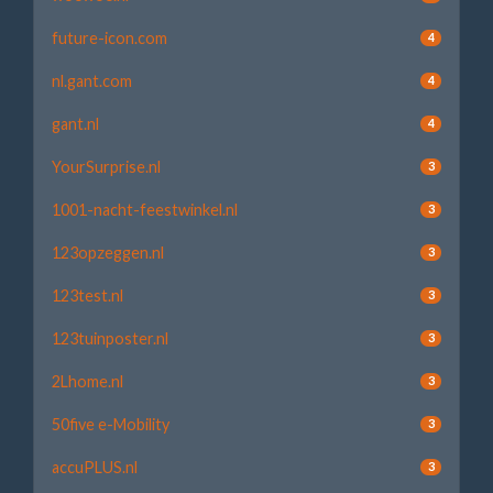
future-icon.com
4
nl.gant.com
4
gant.nl
4
YourSurprise.nl
3
1001-nacht-feestwinkel.nl
3
123opzeggen.nl
3
123test.nl
3
123tuinposter.nl
3
2Lhome.nl
3
50five e-Mobility
3
accuPLUS.nl
3