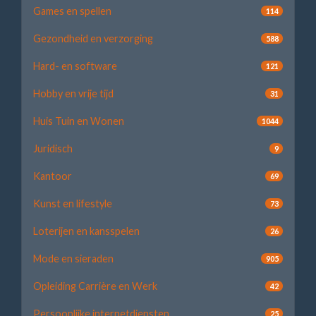
Games en spellen
114
Gezondheid en verzorging
588
Hard- en software
121
Hobby en vrije tijd
31
Huis Tuin en Wonen
1044
Juridisch
9
Kantoor
69
Kunst en lifestyle
73
Loterijen en kansspelen
26
Mode en sieraden
905
Opleiding Carrière en Werk
42
Persoonlijke internetdiensten
25