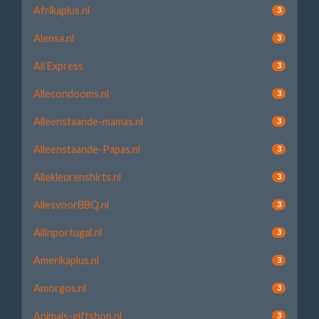
Afrikaplus.nl
3
Alensa.nl
3
Ali Express
3
Allecondooms.nl
3
Alleenstaande-mamas.nl
3
Alleenstaande-Papas.nl
3
Allekleurenshirts.nl
3
AllesvoorBBQ.nl
3
Allinportugal.nl
3
Amerikaplus.nl
3
Amorgos.nl
3
Animals-giftshop.nl
3