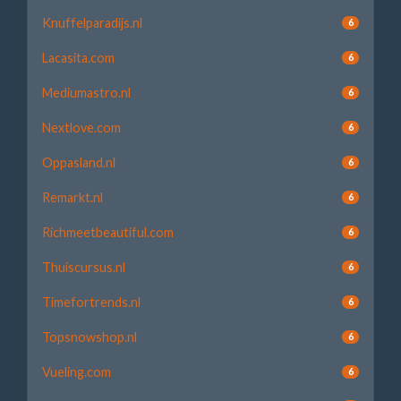
Knuffelparadijs.nl
6
Lacasita.com
6
Mediumastro.nl
6
Nextlove.com
6
Oppasland.nl
6
Remarkt.nl
6
Richmeetbeautiful.com
6
Thuiscursus.nl
6
Timefortrends.nl
6
Topsnowshop.nl
6
Vueling.com
6