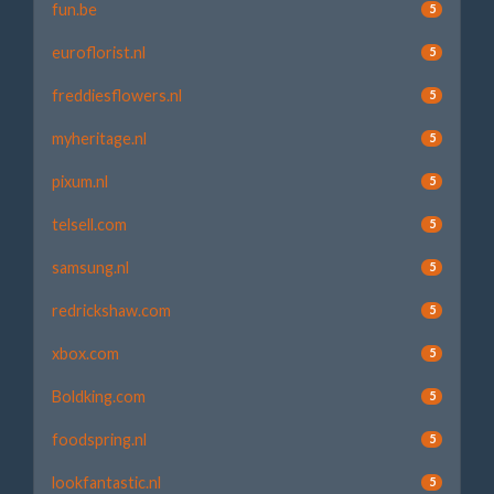
fun.be
5
euroflorist.nl
5
freddiesflowers.nl
5
myheritage.nl
5
pixum.nl
5
telsell.com
5
samsung.nl
5
redrickshaw.com
5
xbox.com
5
Boldking.com
5
foodspring.nl
5
lookfantastic.nl
5