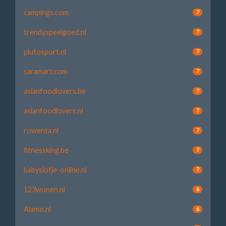
campings.com
7
trendyspeelgoed.nl
7
plutosport.nl
7
saramart.com
7
asianfoodlovers.be
7
asianfoodlovers.nl
7
rowenta.nl
7
fitnessking.be
7
babyslofje-online.nl
7
123wonen.nl
6
Alamo.nl
6