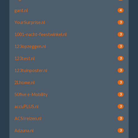
gant.nl
4
YourSurprise.nl
3
1001-nacht-feestwinkel.nl
3
123opzeggen.nl
3
123test.nl
3
123tuinposter.nl
3
2Lhome.nl
3
50five e-Mobility
3
accuPLUS.nl
3
ACSIreizen.nl
3
Adzuna.nl
3