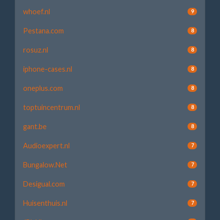
whoef.nl
9
Pestana.com
8
rosuz.nl
8
iphone-cases.nl
8
oneplus.com
8
toptuincentrum.nl
8
gant.be
8
Audioexpert.nl
7
Bungalow.Net
7
Desigual.com
7
Huisenthuis.nl
7