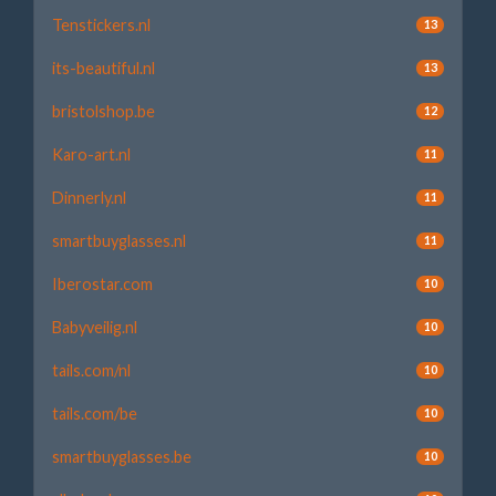
Tenstickers.nl
13
its-beautiful.nl
13
bristolshop.be
12
Karo-art.nl
11
Dinnerly.nl
11
smartbuyglasses.nl
11
Iberostar.com
10
Babyveilig.nl
10
tails.com/nl
10
tails.com/be
10
smartbuyglasses.be
10