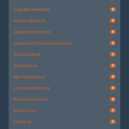
ongediertewinkel.nl
4
croom-sanitair.nl
4
steigerhouttrend.nl
4
vankootentuinenbuitenleven.be
4
douchezaak.nl
4
fine2sleep.nl
4
mijn-hummeltje.nl
4
coversandsheets.nl
4
Bitvavo Nederland
4
bitvavo.com
4
fanster.nl
4