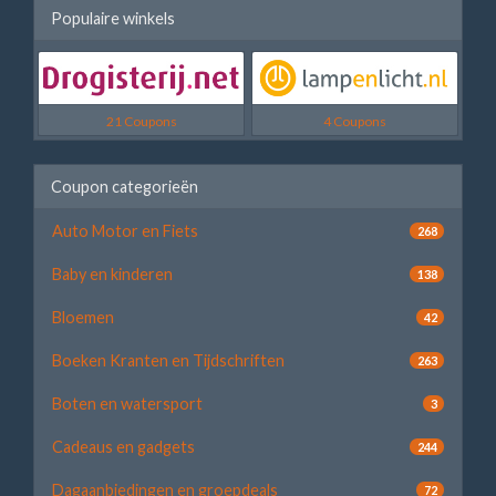
Populaire winkels
21 Coupons
4 Coupons
Coupon categorieën
Auto Motor en Fiets
268
Baby en kinderen
138
Bloemen
42
Boeken Kranten en Tijdschriften
263
Boten en watersport
3
Cadeaus en gadgets
244
Dagaanbiedingen en groepdeals
72