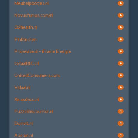
Meubelpootjes.nl
4
Novusfumus.com/nl
4
O2health.nl
4
Plnktn.com
4
Pricewise.nl - iFrame Energie
4
totaalBED.nl
4
UnitedConsumers.com
4
Vidaxl.nl
4
Xmasdeco.nl
4
Puzzeldiscounter.nl
4
Dorivit.nl
4
Aosom.nl
4