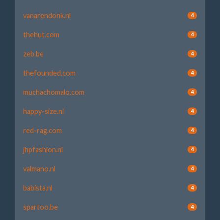
vanarendonk.nl
4
thehut.com
4
zeb.be
4
thefounded.com
4
muchachomalo.com
4
happy-size.nl
4
red-rag.com
4
jhpfashion.nl
4
valmano.nl
4
babista.nl
4
spartoo.be
4