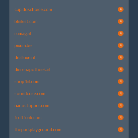
cupidoschoice.com
4
blinkist.com
4
rumag.nl
4
pixum.be
4
dealluxe.nl
4
dierenapotheek.nl
4
shop4nl.com
4
soundcore.com
4
nanostopper.com
4
fruitfunk.com
4
theparkplayground.com
4