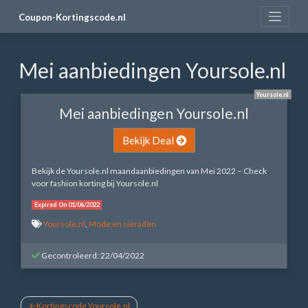
Skip
Coupon-Kortingscode.nl
to
content
Mei aanbiedingen Yoursole.nl
Yoursole.nl
Mei aanbiedingen Yoursole.nl
Bekijk Deal
Bekijk de Yoursole.nl maandaanbiedingen van Mei 2022 – Check
voor fashion korting bij Yoursole.nl
Expired On 01/06/2022
Yoursole.nl
,
Mode en sieraden
Gecontroleerd: 22/04/2022
Bericht
Kortingscode Yoursole.nl