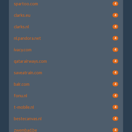
spartoo.com
4
clarks.eu
4
clarks.nl
4
nl.pandora.net
4
ivacy.com
4
qatarairways.com
4
saveatrain.com
4
balr.com
4
fonu.nl
4
t-mobile.nl
4
bestecanvas.nl
4
zwembad.be
4