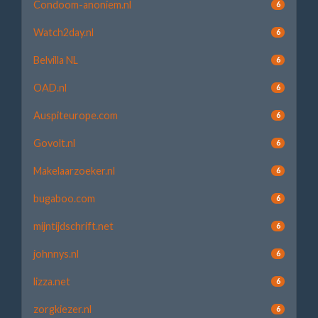
Condoom-anoniem.nl
6
Watch2day.nl
6
Belvilla NL
6
OAD.nl
6
Auspiteurope.com
6
Govolt.nl
6
Makelaarzoeker.nl
6
bugaboo.com
6
mijntijdschrift.net
6
johnnys.nl
6
lizza.net
6
zorgkiezer.nl
6