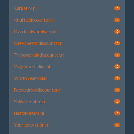
Karpet24.nl
5
Knuffeldiscounter.nl
5
Overloadworldwide.nl
5
Speeltoesteldiscounter.nl
5
Trapvoertuigdiscounter.nl
5
Vogelvoeronline.nl
5
WorkWear4All.nl
5
Feestwinkeldiscounter.nl
5
Sokken-online.nl
5
HastaManana.nl
5
Yourdecoration.nl
5