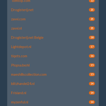
Tomtop.com
22
Drogisterij.net
21
zavvi.com
21
zavvi.nl
21
Drogisterij.net Belgie
18
Lightdepot.nl
17
tiqets.com
16
Plopsa.be/nl
15
maeshillscollection.com
15
blitzhandel24.nl
14
Frisland.nl
14
myzenful.nl
14