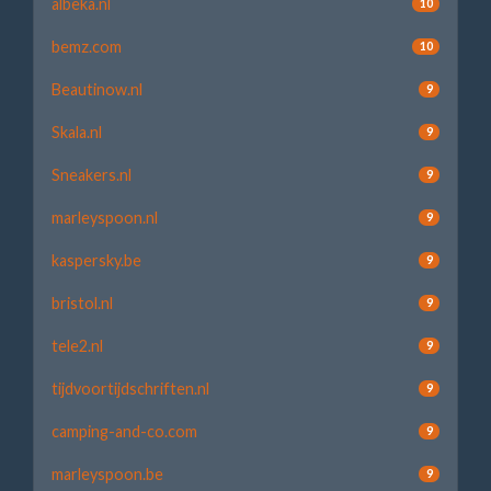
albeka.nl
10
bemz.com
10
Beautinow.nl
9
Skala.nl
9
Sneakers.nl
9
marleyspoon.nl
9
kaspersky.be
9
bristol.nl
9
tele2.nl
9
tijdvoortijdschriften.nl
9
camping-and-co.com
9
marleyspoon.be
9