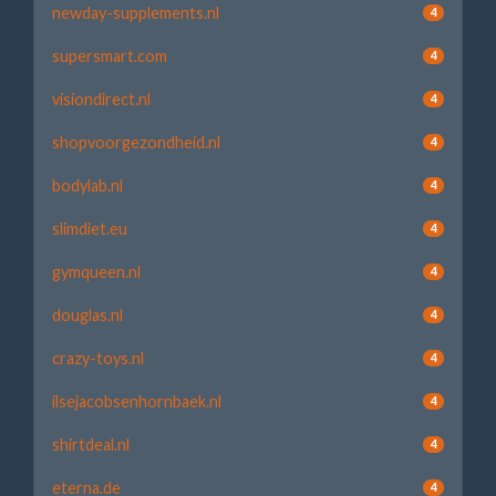
newday-supplements.nl
4
supersmart.com
4
visiondirect.nl
4
shopvoorgezondheid.nl
4
bodylab.nl
4
slimdiet.eu
4
gymqueen.nl
4
douglas.nl
4
crazy-toys.nl
4
ilsejacobsenhornbaek.nl
4
shirtdeal.nl
4
eterna.de
4