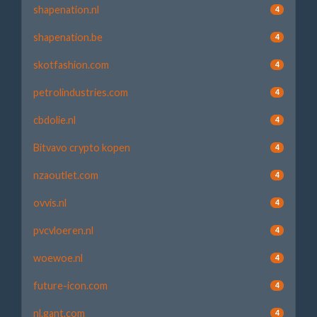
shapenation.nl
4
shapenation.be
4
skotfashion.com
4
petrolindustries.com
4
cbdolie.nl
4
Bitvavo crypto kopen
4
nzaoutlet.com
4
ovvis.nl
4
pvcvloeren.nl
4
woewoe.nl
4
future-icon.com
4
nl.gant.com
4