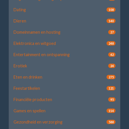
Dating
108
Dieren
140
Domeinnamen en hosting
27
Elektronica en witgoed
248
Entertainment en ontspanning
42
Erotiek
24
Eten en drinken
275
Feestartikelen
121
Financiële producten
95
Games en spellen
114
Gezondheid en verzorging
588