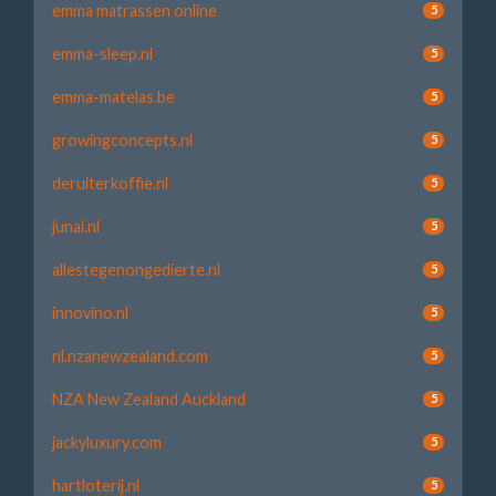
emma matrassen online
5
emma-sleep.nl
5
emma-matelas.be
5
growingconcepts.nl
5
deruiterkoffie.nl
5
junai.nl
5
allestegenongedierte.nl
5
innovino.nl
5
nl.nzanewzealand.com
5
NZA New Zealand Auckland
5
jackyluxury.com
5
hartloterij.nl
5