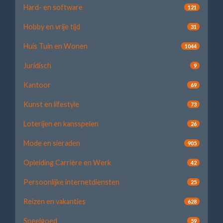
Hard- en software
121
Hobby en vrije tijd
31
Huis Tuin en Wonen
1044
Juridisch
9
Kantoor
69
Kunst en lifestyle
73
Loterijen en kansspelen
26
Mode en sieraden
905
Opleiding Carrière en Werk
42
Persoonlijke internetdiensten
25
Reizen en vakanties
628
Speelgoed
59