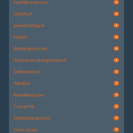
hoofdkussen.com
6
nisbets.nl
6
pixartprinting.nl
6
tefal.nl
6
Beddengoed.com
6
fivestarverrassingsreizen.nl
6
DeBloemist.nl
5
Albelli.nl
5
Barrelkings.com
5
Conrad NL
5
Dekbeddengoed.nl
5
Goos-e.com
5