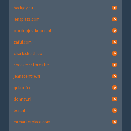
backjoy.eu
6
lensplaza.com
6
oordopjes-kopen.nl
6
zaful.com
6
charleskeith.eu
6
sneakersstores.be
6
jeanscentre.nl
6
qula.info
6
donnay.nl
6
ben.nl
6
mrmarketplace.com
6