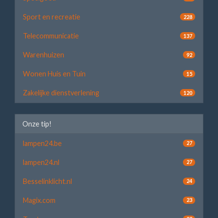
Sport en recreatie
228
Telecommunicatie
137
Warenhuizen
92
Wonen Huis en Tuin
15
Zakelijke dienstverlening
120
Onze tip!
lampen24.be
27
lampen24.nl
27
Besselinklicht.nl
24
Magix.com
23