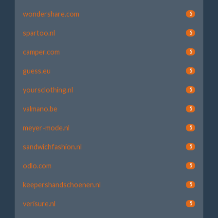
wondershare.com
5
spartoo.nl
5
camper.com
5
guess.eu
5
yoursclothing.nl
5
valmano.be
5
meyer-mode.nl
5
sandwichfashion.nl
5
odlo.com
5
keepershandschoenen.nl
5
verisure.nl
5