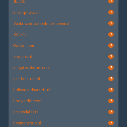
JBL NL
7
Smartphoto.nl
7
Vankootentuinenbuitenleven.nl
7
RAD NL
7
Butlon.com
7
zooplus.nl
7
megafoodstunter.nl
7
pcrthuistest.nl
7
hollandandbarrett.nl
7
bodyandfit.com
7
pcspecialist.nl
7
bosmenshop.nl
7