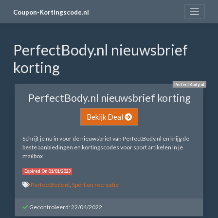
Skip
Coupon-Kortingscode.nl
to
content
PerfectBody.nl nieuwsbrief
korting
PerfectBody.nl
PerfectBody.nl nieuwsbrief korting
Bekijk Deal
Schrijf je nu in voor de nieuwsbrief van PerfectBody.nl en krijg de
beste aanbiedingen en kortingscodes voor sport artikelen in je
mailbox
Expired On 01/01/2023
PerfectBody.nl
,
Sport en recreatie
Gecontroleerd: 22/04/2022