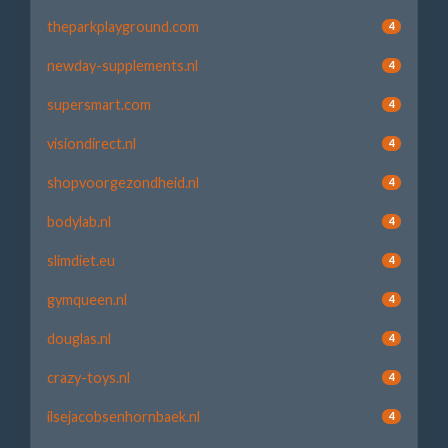
theparkplayground.com
4
newday-supplements.nl
4
supersmart.com
4
visiondirect.nl
4
shopvoorgezondheid.nl
4
bodylab.nl
4
slimdiet.eu
4
gymqueen.nl
4
douglas.nl
4
crazy-toys.nl
4
ilsejacobsenhornbaek.nl
4