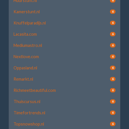
Huurstunt.nl
6
Kamerstunt.nl
6
Knuffelparadijs.nl
6
Lacasita.com
6
Mediumastro.nl
6
Nextlove.com
6
Oppasland.nl
6
Remarkt.nl
6
Richmeetbeautiful.com
6
Thuiscursus.nl
6
Timefortrends.nl
6
Topsnowshop.nl
6