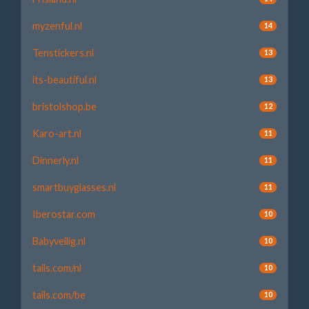
myzenful.nl
14
Tenstickers.nl
13
its-beautiful.nl
13
bristolshop.be
12
Karo-art.nl
11
Dinnerly.nl
11
smartbuyglasses.nl
11
Iberostar.com
10
Babyveilig.nl
10
tails.com/nl
10
tails.com/be
10