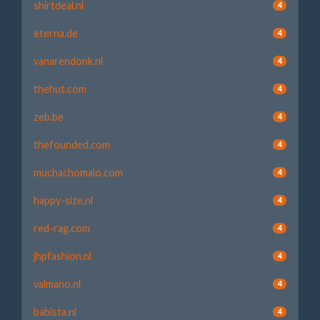
shirtdeal.nl
4
eterna.de
4
vanarendonk.nl
4
thehut.com
4
zeb.be
4
thefounded.com
4
muchachomalo.com
4
happy-size.nl
4
red-rag.com
4
jhpfashion.nl
4
valmano.nl
4
babista.nl
4