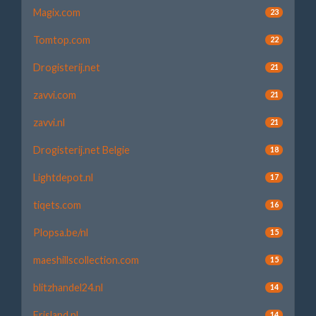
Magix.com
23
Tomtop.com
22
Drogisterij.net
21
zavvi.com
21
zavvi.nl
21
Drogisterij.net Belgie
18
Lightdepot.nl
17
tiqets.com
16
Plopsa.be/nl
15
maeshillscollection.com
15
blitzhandel24.nl
14
Frisland.nl
14