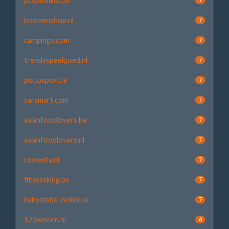
pcspecialist.nl
bosmenshop.nl
7
campings.com
7
trendyspeelgoed.nl
7
plutosport.nl
7
saramart.com
7
asianfoodlovers.be
7
asianfoodlovers.nl
7
rowenta.nl
7
fitnessking.be
7
babyslofje-online.nl
7
123wonen.nl
6