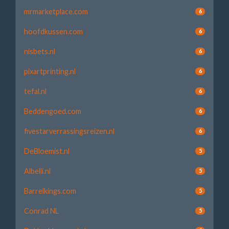
mrmarketplace.com
6
hoofdkussen.com
6
nisbets.nl
6
pixartprinting.nl
6
tefal.nl
6
Beddengoed.com
6
fivestarverrassingsreizen.nl
6
DeBloemist.nl
5
Albelli.nl
5
Barrelkings.com
5
Conrad NL
5