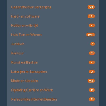
Gezondheid en verzorging
588
Hard- en software
121
Hobby en vrije tijd
31
Huis Tuin en Wonen
1044
Juridisch
9
Kantoor
69
Kunst en lifestyle
73
Loterijen en kansspelen
26
Mode en sieraden
905
Opleiding Carrière en Werk
42
Persoonlijke internetdiensten
25