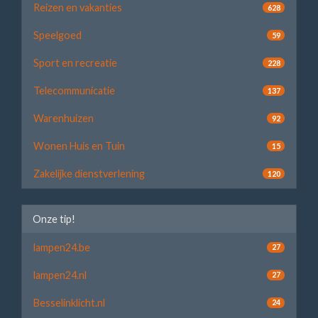
Reizen en vakanties
628
Speelgoed
59
Sport en recreatie
228
Telecommunicatie
137
Warenhuizen
92
Wonen Huis en Tuin
15
Zakelijke dienstverlening
120
Onze tip!
lampen24.be
27
lampen24.nl
27
Besselinklicht.nl
24