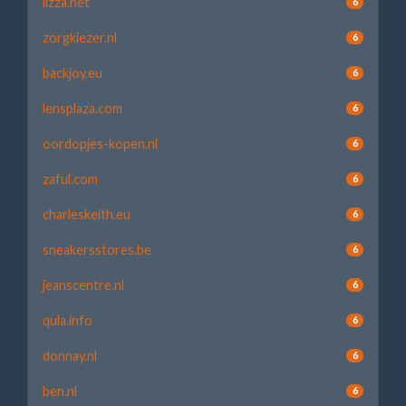
lizza.net
6
zorgkiezer.nl
6
backjoy.eu
6
lensplaza.com
6
oordopjes-kopen.nl
6
zaful.com
6
charleskeith.eu
6
sneakersstores.be
6
jeanscentre.nl
6
qula.info
6
donnay.nl
6
ben.nl
6