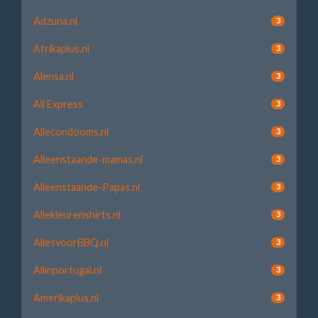
Adzuna.nl
3
Afrikaplus.nl
3
Alensa.nl
3
Ali Express
3
Allecondooms.nl
3
Alleenstaande-mamas.nl
3
Alleenstaande-Papas.nl
3
Allekleurenshirts.nl
3
AllesvoorBBQ.nl
3
Allinportugal.nl
3
Amerikaplus.nl
3