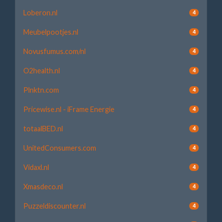
Loberon.nl
4
Meubelpootjes.nl
4
Novusfumus.com/nl
4
O2health.nl
4
Plnktn.com
4
Pricewise.nl - iFrame Energie
4
totaalBED.nl
4
UnitedConsumers.com
4
Vidaxl.nl
4
Xmasdeco.nl
4
Puzzeldiscounter.nl
4