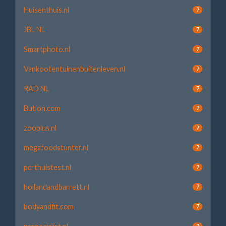
Huisenthuis.nl
7
JBL NL
7
Smartphoto.nl
7
Vankootentuinenbuitenleven.nl
7
RAD NL
7
Butlon.com
7
zooplus.nl
7
megafoodstunter.nl
7
pcrthuistest.nl
7
hollandandbarrett.nl
7
bodyandfit.com
7
7