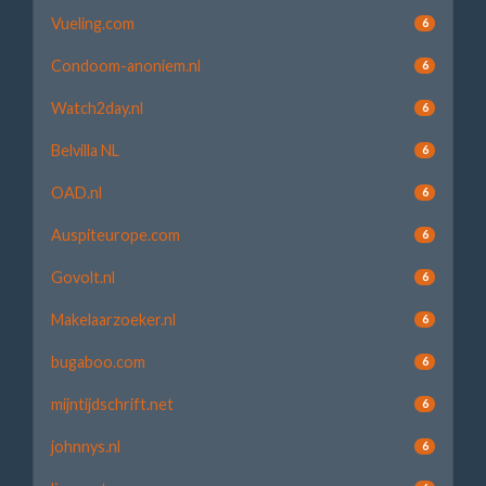
Vueling.com
6
Condoom-anoniem.nl
6
Watch2day.nl
6
Belvilla NL
6
OAD.nl
6
Auspiteurope.com
6
Govolt.nl
6
Makelaarzoeker.nl
6
bugaboo.com
6
mijntijdschrift.net
6
johnnys.nl
6