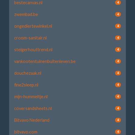
bestecanvas.nl
4
zwembad.be
4
ongediertewinkel.nl
4
croom-sanitair.nl
4
steigerhouttrend.nl
4
vankootentuinenbuitenleven.be
4
douchezaak.nl
4
fine2sleep.nl
4
mijn-hummeltje.nl
4
coversandsheets.nl
4
Bitvavo Nederland
4
bitvavo.com
4