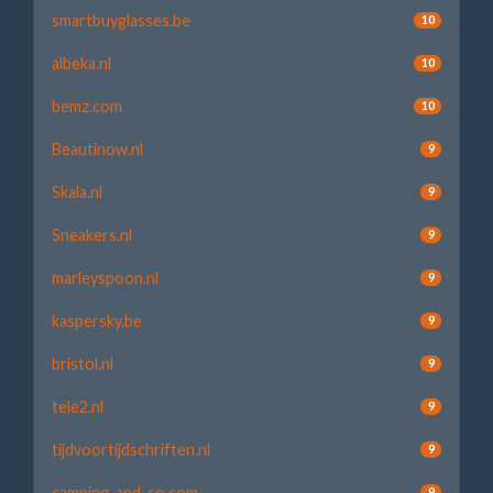
smartbuyglasses.be
10
albeka.nl
10
bemz.com
10
Beautinow.nl
9
Skala.nl
9
Sneakers.nl
9
marleyspoon.nl
9
kaspersky.be
9
bristol.nl
9
tele2.nl
9
tijdvoortijdschriften.nl
9
camping-and-co.com
9