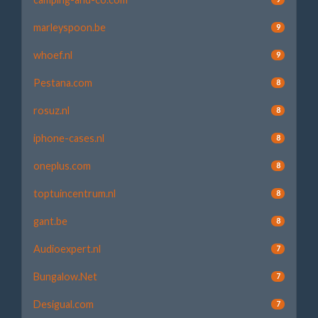
marleyspoon.be
9
whoef.nl
9
Pestana.com
8
rosuz.nl
8
iphone-cases.nl
8
oneplus.com
8
toptuincentrum.nl
8
gant.be
8
Audioexpert.nl
7
Bungalow.Net
7
Desigual.com
7