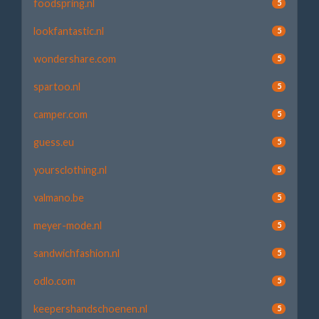
foodspring.nl
5
lookfantastic.nl
5
wondershare.com
5
spartoo.nl
5
camper.com
5
guess.eu
5
yoursclothing.nl
5
valmano.be
5
meyer-mode.nl
5
sandwichfashion.nl
5
odlo.com
5
keepershandschoenen.nl
5