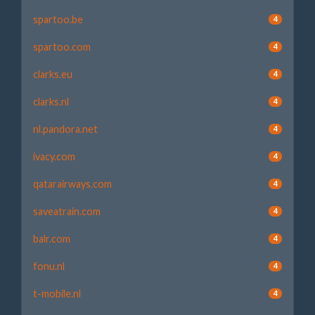
spartoo.be
4
spartoo.com
4
clarks.eu
4
clarks.nl
4
nl.pandora.net
4
ivacy.com
4
qatarairways.com
4
saveatrain.com
4
balr.com
4
fonu.nl
4
t-mobile.nl
4