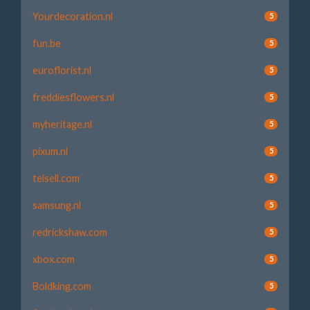
Yourdecoration.nl
5
fun.be
5
euroflorist.nl
5
freddiesflowers.nl
5
myheritage.nl
5
pixum.nl
5
telsell.com
5
samsung.nl
5
redrickshaw.com
5
xbox.com
5
Boldking.com
5