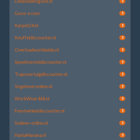
Dekbeddengoed.nl
5
Goos-e.com
5
Karpet24.nl
5
Knuffeldiscounter.nl
5
Overloadworldwide.nl
5
Speeltoesteldiscounter.nl
5
Trapvoertuigdiscounter.nl
5
Vogelvoeronline.nl
5
WorkWear4All.nl
5
Feestwinkeldiscounter.nl
5
Sokken-online.nl
5
HastaManana.nl
5