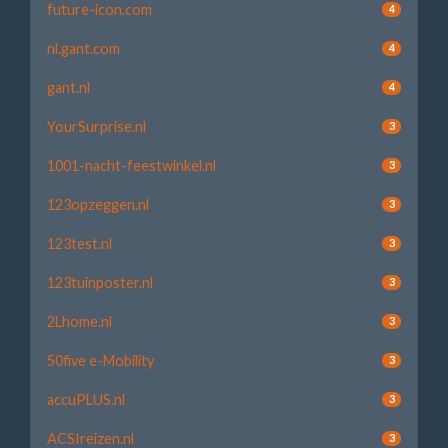
future-icon.com
4
nl.gant.com
4
gant.nl
4
YourSurprise.nl
3
1001-nacht-feestwinkel.nl
3
123opzeggen.nl
3
123test.nl
3
123tuinposter.nl
3
2Lhome.nl
3
50five e-Mobility
3
accuPLUS.nl
3
ACSIreizen.nl
3