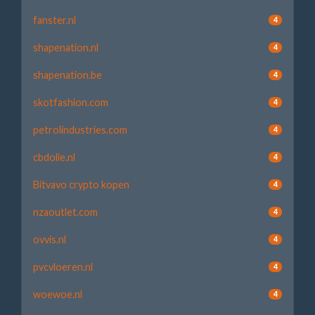
fanster.nl
4
shapenation.nl
4
shapenation.be
4
skotfashion.com
4
petrolindustries.com
4
cbdolie.nl
4
Bitvavo crypto kopen
4
nzaoutlet.com
4
ovvis.nl
4
pvcvloeren.nl
4
woewoe.nl
4