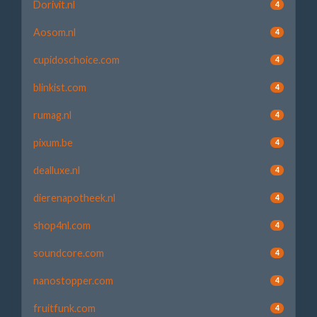
Dorivit.nl
4
Aosom.nl
4
cupidoschoice.com
4
blinkist.com
4
rumag.nl
4
pixum.be
4
dealluxe.nl
4
dierenapotheek.nl
4
shop4nl.com
4
soundcore.com
4
nanostopper.com
4
fruitfunk.com
4