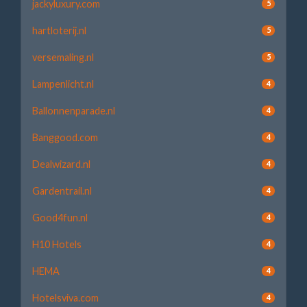
jackyluxury.com
5
hartloterij.nl
5
versemaling.nl
5
Lampenlicht.nl
4
Ballonnenparade.nl
4
Banggood.com
4
Dealwizard.nl
4
Gardentrail.nl
4
Good4fun.nl
4
H10 Hotels
4
HEMA
4
Hotelsviva.com
4