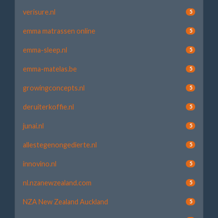
verisure.nl
5
emma matrassen online
5
emma-sleep.nl
5
emma-matelas.be
5
growingconcepts.nl
5
deruiterkoffie.nl
5
junai.nl
5
allestegenongedierte.nl
5
innovino.nl
5
nl.nzanewzealand.com
5
NZA New Zealand Auckland
5