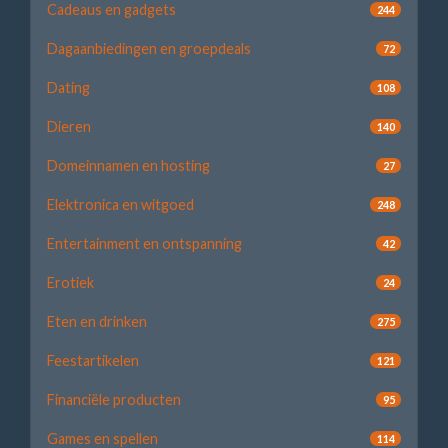
Cadeaus en gadgets
244
Dagaanbiedingen en groepdeals
72
Dating
108
Dieren
140
Domeinnamen en hosting
27
Elektronica en witgoed
248
Entertainment en ontspanning
42
Erotiek
24
Eten en drinken
275
Feestartikelen
121
Financiële producten
95
Games en spellen
114