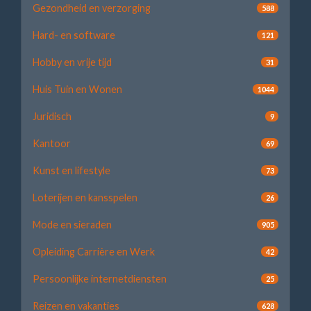
Gezondheid en verzorging
588
Hard- en software
121
Hobby en vrije tijd
31
Huis Tuin en Wonen
1044
Juridisch
9
Kantoor
69
Kunst en lifestyle
73
Loterijen en kansspelen
26
Mode en sieraden
905
Opleiding Carrière en Werk
42
Persoonlijke internetdiensten
25
Reizen en vakanties
628