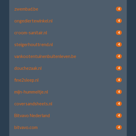
zwembad.be
4
ongediertewinkel.nl
4
croom-sanitair.nl
4
steigerhouttrend.nl
4
vankootentuinenbuitenleven.be
4
douchezaak.nl
4
fine2sleep.nl
4
mijn-hummeltje.nl
4
coversandsheets.nl
4
Bitvavo Nederland
4
bitvavo.com
4