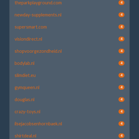
theparkplayground.com
4
newday-supplements.nl
4
supersmart.com
4
visiondirect.nl
4
shopvoorgezondheid.nl
4
bodylab.nl
4
slimdiet.eu
4
gymqueen.nl
4
douglas.nl
4
crazy-toys.nl
4
ilsejacobsenhornbaek.nl
4
shirtdeal.nl
4