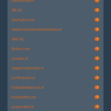
Huisenthuis.nl
7
JBL NL
7
Smartphoto.nl
7
Vankootentuinenbuitenleven.nl
7
RAD NL
7
Butlon.com
7
zooplus.nl
7
megafoodstunter.nl
7
pcrthuistest.nl
7
hollandandbarrett.nl
7
bodyandfit.com
7
pcspecialist.nl
7