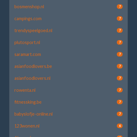
bosmenshop.nl
7
campings.com
7
trendyspeelgoed.nl
7
plutosport.nl
7
saramart.com
7
asianfoodlovers.be
7
asianfoodlovers.nl
7
rowenta.nl
7
fitnessking.be
7
babyslofje-online.nl
7
123wonen.nl
6