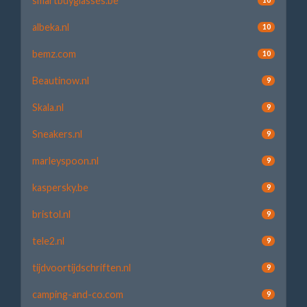
smartbuyglasses.be
albeka.nl
10
bemz.com
10
Beautinow.nl
9
Skala.nl
9
Sneakers.nl
9
marleyspoon.nl
9
kaspersky.be
9
bristol.nl
9
tele2.nl
9
tijdvoortijdschriften.nl
9
camping-and-co.com
9