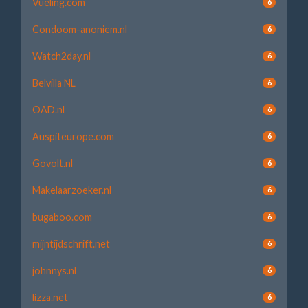
Vueling.com
6
Condoom-anoniem.nl
6
Watch2day.nl
6
Belvilla NL
6
OAD.nl
6
Auspiteurope.com
6
Govolt.nl
6
Makelaarzoeker.nl
6
bugaboo.com
6
mijntijdschrift.net
6
johnnys.nl
6
lizza.net
6