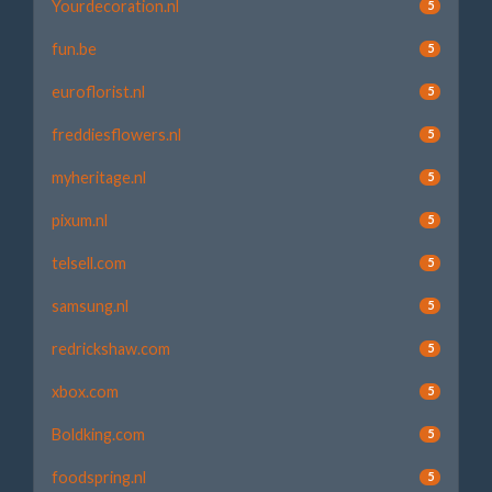
Yourdecoration.nl
5
fun.be
5
euroflorist.nl
5
freddiesflowers.nl
5
myheritage.nl
5
pixum.nl
5
telsell.com
5
samsung.nl
5
redrickshaw.com
5
xbox.com
5
Boldking.com
5
foodspring.nl
5