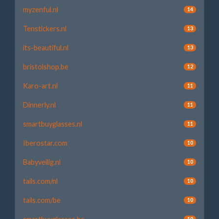
myzenful.nl
14
Tenstickers.nl
13
its-beautiful.nl
13
bristolshop.be
12
Karo-art.nl
11
Dinnerly.nl
11
smartbuyglasses.nl
11
Iberostar.com
10
Babyveilig.nl
10
tails.com/nl
10
tails.com/be
10
10