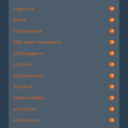
nl.gant.com
4
gant.nl
4
YourSurprise.nl
3
1001-nacht-feestwinkel.nl
3
123opzeggen.nl
3
123test.nl
3
123tuinposter.nl
3
2Lhome.nl
3
50five e-Mobility
3
accuPLUS.nl
3
ACSIreizen.nl
3