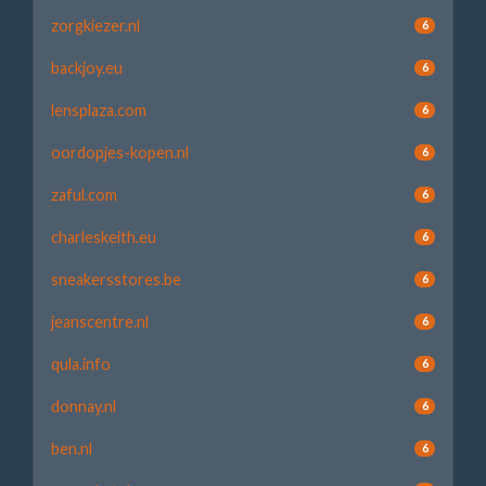
zorgkiezer.nl
6
backjoy.eu
6
lensplaza.com
6
oordopjes-kopen.nl
6
zaful.com
6
charleskeith.eu
6
sneakersstores.be
6
jeanscentre.nl
6
qula.info
6
donnay.nl
6
ben.nl
6