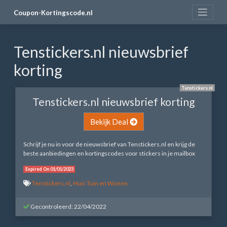
Skip
Coupon-Kortingscode.nl
to
content
Tenstickers.nl nieuwsbrief
korting
Tenstickers.nl
Tenstickers.nl nieuwsbrief korting
Bekijk Deal
Schrijf je nu in voor de nieuwsbrief van Tenstickers.nl en krijg de
beste aanbiedingen en kortingscodes voor stickers in je mailbox
Expired On 01/01/2023
Tenstickers.nl
,
Huis Tuin en Wonen
Gecontroleerd: 22/04/2022