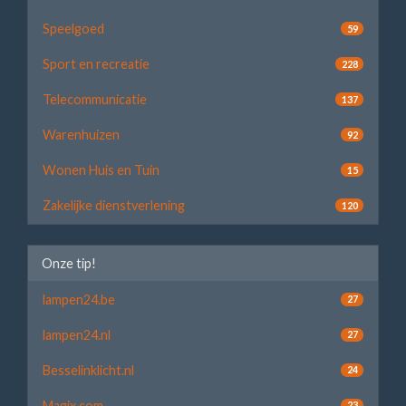
Speelgoed
59
Sport en recreatie
228
Telecommunicatie
137
Warenhuizen
92
Wonen Huis en Tuin
15
Zakelijke dienstverlening
120
Onze tip!
lampen24.be
27
lampen24.nl
27
Besselinklicht.nl
24
Magix.com
23