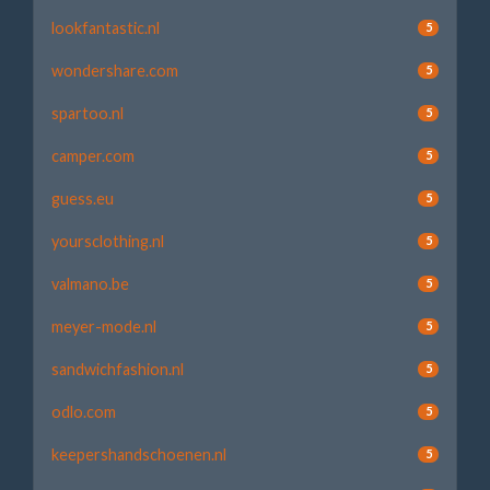
lookfantastic.nl
5
wondershare.com
5
spartoo.nl
5
camper.com
5
guess.eu
5
yoursclothing.nl
5
valmano.be
5
meyer-mode.nl
5
sandwichfashion.nl
5
odlo.com
5
keepershandschoenen.nl
5