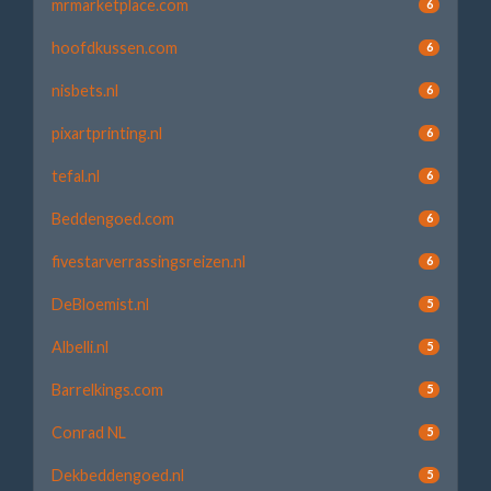
mrmarketplace.com
6
hoofdkussen.com
6
nisbets.nl
6
pixartprinting.nl
6
tefal.nl
6
Beddengoed.com
6
fivestarverrassingsreizen.nl
6
DeBloemist.nl
5
Albelli.nl
5
Barrelkings.com
5
Conrad NL
5
Dekbeddengoed.nl
5