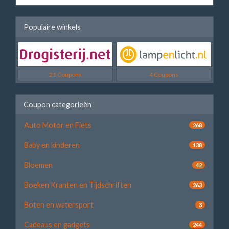
Populaire winkels
21 Coupons
4 Coupons
Coupon categorieën
Auto Motor en Fiets
268
Baby en kinderen
138
Bloemen
42
Boeken Kranten en Tijdschriften
263
Boten en watersport
3
Cadeaus en gadgets
244