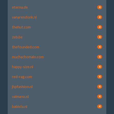
eterna.de
4
vanarendonk.nl
4
thehut.com
4
zeb.be
4
thefounded.com
4
muchachomalo.com
4
happy-size.nl
4
red-rag.com
4
jhpfashion.nl
4
valmano.nl
4
babista.nl
4