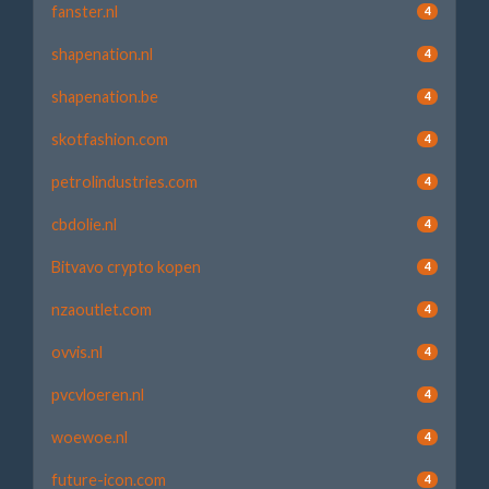
fanster.nl
4
shapenation.nl
4
shapenation.be
4
skotfashion.com
4
petrolindustries.com
4
cbdolie.nl
4
Bitvavo crypto kopen
4
nzaoutlet.com
4
ovvis.nl
4
pvcvloeren.nl
4
woewoe.nl
4
future-icon.com
4