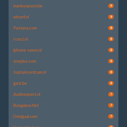
marleyspoon.be
9
whoef.nl
9
Pestana.com
8
rosuz.nl
8
iphone-cases.nl
8
oneplus.com
8
toptuincentrum.nl
8
gant.be
8
Audioexpert.nl
7
Bungalow.Net
7
Desigual.com
7