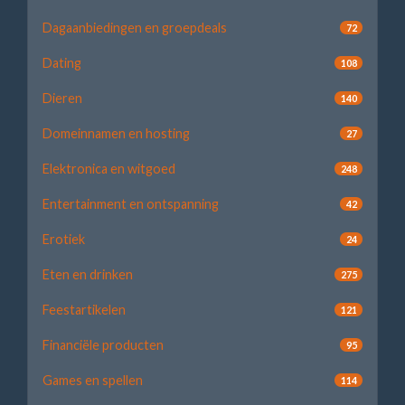
Dagaanbiedingen en groepdeals
72
Dating
108
Dieren
140
Domeinnamen en hosting
27
Elektronica en witgoed
248
Entertainment en ontspanning
42
Erotiek
24
Eten en drinken
275
Feestartikelen
121
Financiële producten
95
Games en spellen
114