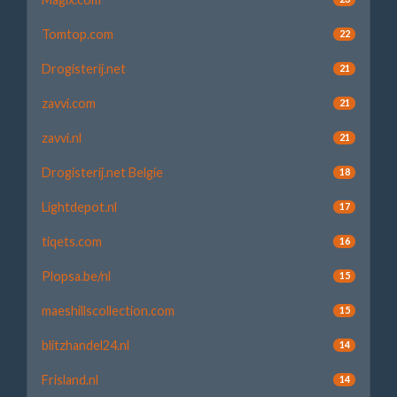
Tomtop.com
22
Drogisterij.net
21
zavvi.com
21
zavvi.nl
21
Drogisterij.net Belgie
18
Lightdepot.nl
17
tiqets.com
16
Plopsa.be/nl
15
maeshillscollection.com
15
blitzhandel24.nl
14
Frisland.nl
14