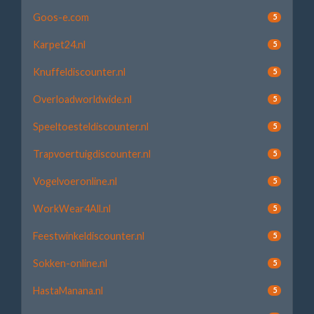
Goos-e.com
5
Karpet24.nl
5
Knuffeldiscounter.nl
5
Overloadworldwide.nl
5
Speeltoesteldiscounter.nl
5
Trapvoertuigdiscounter.nl
5
Vogelvoeronline.nl
5
WorkWear4All.nl
5
Feestwinkeldiscounter.nl
5
Sokken-online.nl
5
HastaManana.nl
5