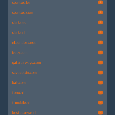
spartoo.be
4
spartoo.com
4
clarks.eu
4
clarks.nl
4
nl.pandora.net
4
ivacy.com
4
qatarairways.com
4
saveatrain.com
4
balr.com
4
fonu.nl
4
t-mobile.nl
4
bestecanvas.nl
4