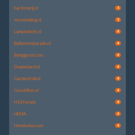
hartloterij.nl
5
versemaling.nl
5
Lampenlicht.nl
4
Ballonnenparade.nl
4
Banggood.com
4
Dealwizard.nl
4
Gardentrail.nl
4
Good4fun.nl
4
H10 Hotels
4
HEMA
4
Hotelsviva.com
4