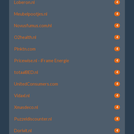
Loberon.nl
4
Meubelpootjes.nl
4
Novusfumus.com/nl
4
O2health.nl
4
Plnktn.com
4
Pricewise.nl - iFrame Energie
4
totaalBED.nl
4
UnitedConsumers.com
4
Vidaxl.nl
4
Xmasdeco.nl
4
Puzzeldiscounter.nl
4
Dorivit.nl
4