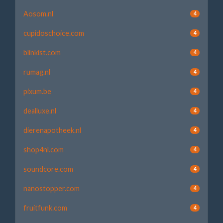
Aosom.nl
4
cupidoschoice.com
4
blinkist.com
4
rumag.nl
4
pixum.be
4
dealluxe.nl
4
dierenapotheek.nl
4
shop4nl.com
4
soundcore.com
4
nanostopper.com
4
fruitfunk.com
4