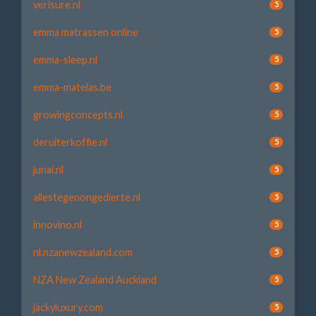
verisure.nl
5
emma matrassen online
5
emma-sleep.nl
5
emma-matelas.be
5
growingconcepts.nl
5
deruiterkoffie.nl
5
junai.nl
5
allestegenongedierte.nl
5
innovino.nl
5
nl.nzanewzealand.com
5
NZA New Zealand Auckland
5
jackyluxury.com
5