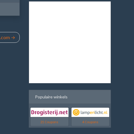
x.com
Populaire winkels
21 Coupons
4 Coupons