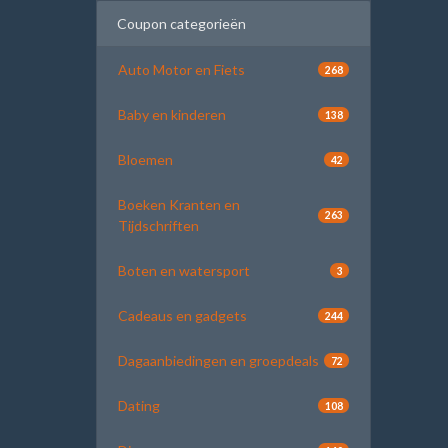
Coupon categorieën
Auto Motor en Fiets
268
Baby en kinderen
138
Bloemen
42
Boeken Kranten en
263
Tijdschriften
Boten en watersport
3
Cadeaus en gadgets
244
Dagaanbiedingen en groepdeals
72
Dating
108