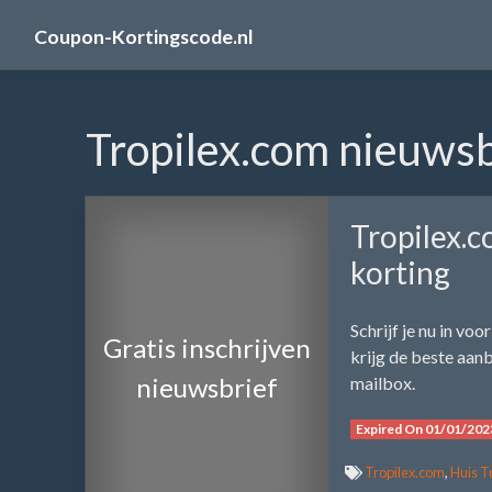
Skip
Coupon-Kortingscode.nl
to
content
Tropilex.com nieuwsb
Tropilex.
korting
Schrijf je nu in vo
Gratis inschrijven
krijg de beste aanb
nieuwsbrief
mailbox.
Expired On 01/01/202
Tropilex.com
,
Huis T