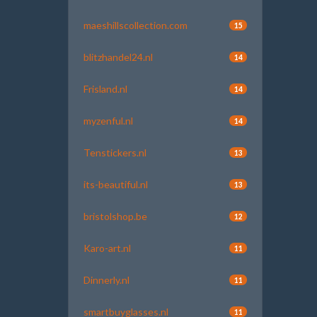
maeshillscollection.com
15
blitzhandel24.nl
14
Frisland.nl
14
myzenful.nl
14
Tenstickers.nl
13
its-beautiful.nl
13
bristolshop.be
12
Karo-art.nl
11
Dinnerly.nl
11
smartbuyglasses.nl
11