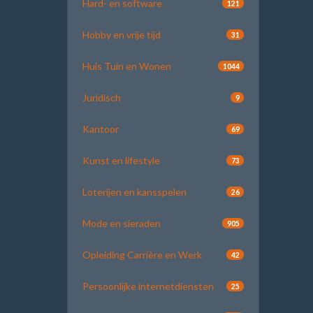
Hard- en software
121
Hobby en vrije tijd
31
Huis Tuin en Wonen
1044
Juridisch
9
Kantoor
69
Kunst en lifestyle
73
Loterijen en kansspelen
26
Mode en sieraden
905
Opleiding Carrière en Werk
42
Persoonlijke internetdiensten
25