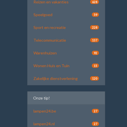
Reizen en vakanties
628
Speelgoed
59
Sport en recreatie
228
Telecommunicatie
137
Warenhuizen
92
Wonen Huis en Tuin
15
Zakelijke dienstverlening
120
Onze tip!
lampen24.be
27
lampen24.nl
27