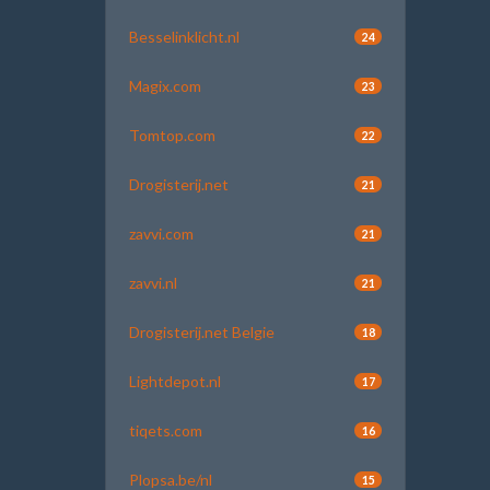
Besselinklicht.nl
24
Magix.com
23
Tomtop.com
22
Drogisterij.net
21
zavvi.com
21
zavvi.nl
21
Drogisterij.net Belgie
18
Lightdepot.nl
17
tiqets.com
16
Plopsa.be/nl
15