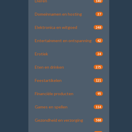
Dieren
140
Domeinnamen en hosting
27
Elektronica en witgoed
248
Entertainment en ontspanning
42
Erotiek
24
Eten en drinken
275
Feestartikelen
121
Financiële producten
95
Games en spellen
114
Gezondheid en verzorging
588